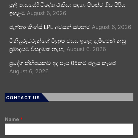
ජූලි මාසයේදී විදේශ රැකියා සඳහා පිටත්ව ගිය පිරිස
ඉහළට
August 6, 2026
ජැෆ්නා කිංග්ස් LPL අවසන් සටනට
August 6, 2026
විනිසුරුවරුන්ගේ විශ්‍රාම වයස ඉහළ දැමීමෙන් නඩු
ප්‍රමාදයට විසඳුමක් නැහැ
August 6, 2026
ප්‍රදේශ කිහිපයකට අද පැය 05කට ජලය කැපේ
August 6, 2026
CONTACT US
Name
*