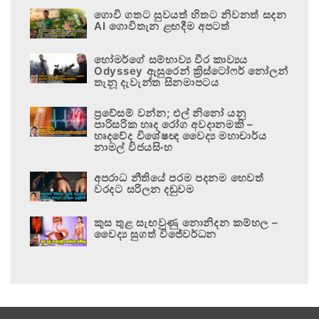
ගොවි ගතට සුවයත් හිතට නිවනත් සදන
AI ගොවිතැන ළඟදීම අපටත්
හෝමර්ගේ සම්භාව්‍ය වීර කාව්‍යය
Odyssey ඇසුරෙන් ක්‍රිස්ටෝෆර් නෝලන්
තැනූ දැවැන්ත සිනමාපටය
ප්‍රවේසම් වන්න; එල් නිනෝ යනු
පාරිසරික හෘද රෝග අවදානමකි –
හෘදවේද විශේෂඥ වෛද්‍ය මහාචාර්ය
නාමල් විජයසිංහ
අපරාධ නීතියේ පරම පදනම හෙවත්
වරදට සරිලන දඬුවම
කුස තුළ සැඟවුණු නොනිදන කම්හල –
වෛද්‍ය සුගත් විජේවර්ධන