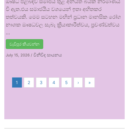
ඖෂධ පිළිබඳව සමාජය තුළ අනියත බියක් නිර්මාණය
වී ඇත.එය සමාජයීය වශයෙන් ඉතා අහිතකර
තත්වයකි. මෙම සටහන මඟින් ප්‍රධාන මානසික රෝග
නාශක ඖෂධවල සැබෑ ක්‍රියාකාරීත්වය, ප්‍රචණ්ඩත්වය
…
වැඩිපුර කියවන්න
විනිවිද සායනය
July 15, 2026
/
1
2
3
4
5
›
»