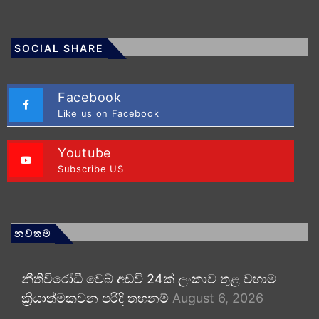
SOCIAL SHARE
Facebook
Like us on Facebook
Youtube
Subscribe US
නවතම
නීතිවිරෝධී වෙබ් අඩවි 24ක් ලංකාව තුළ වහාම
ක්‍රියාත්මකවන පරිදි තහනම්
August 6, 2026