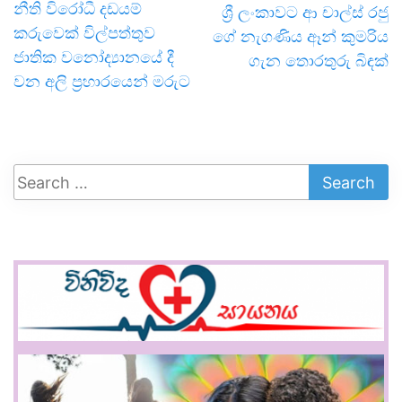
නීති විරෝධී දඩයම්
ශ්‍රී ලංකාවට ආ චාල්ස් රජු
කරුවෙක් විල්පත්තුව
ගේ නැගණිය ඈන් කුමරිය
ජාතික වනෝද්‍යානයේ දී
ගැන තොරතුරු බිඳක්
වන අලි ප්‍රහාරයෙන් මරුට