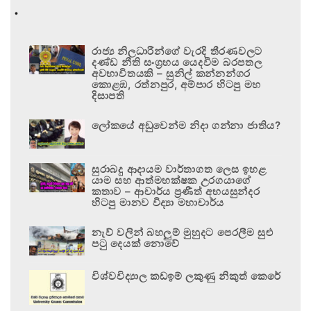
.
රාජ්‍ය නිලධාරීන්ගේ වැරදි තීරණවලට
දණ්ඩ නීති සංග්‍රහය යෙදවීම බරපතල
අවභාවිතයකි – සුනිල් කන්නන්ගර
කොළඹ, රත්නපුර, අම්පාර හිටපු මහ
දිසාපති
ලෝකයේ අඩුවෙන්ම නිදා ගන්නා ජාතිය?
සුරාබදු ආදායම වාර්තාගත ලෙස ඉහළ
යාම සහ ආත්මභක්ෂක උරගයාගේ
කතාව – ආචාර්ය ප්‍රණීත් අභයසුන්දර
හිටපු මානව විද්‍යා මහාචාර්ය
නැව් වලින් බහලුම් මුහුදට පෙරලීම සුළු
පටු දෙයක් නොවේ
විශ්වවිද්‍යාල කඩඉම් ලකුණු නිකුත් කෙරේ