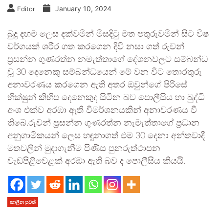
January 10, 2024
Editor
බුදු දහම ලෙස දක්වමින් මිසදිටු මත පතුරුවමින් සිට විෂ
වර්ගයක් ශරීර ගත කරගෙන දිවි නසා ගත් රුවන්
ප්‍රසන්න ගුණරත්න නමැත්තාගේ දේශනවලට සම්බන්ධ
වූ 30 දෙනෙකු සම්බන්ධයෙන් මේ වන විට තොරතුරු
අනාවරණය කරගෙන ඇති අතර ඔවුන්ගේ පිරිසේ
භික්ෂුන් කිහිප දෙනෙකුද සිටින බව පොලීසිය හා බුද්ධි
අංශ එක්ව අරඹා ඇති විමර්ශනයකින් අනාවරණය වී
තිබේ.රුවන් ප්‍රසන්න ගුණරත්න නැමැත්තාගේ ප්‍රධාන
අනුගාමිකයන් ලෙස හඳුනාගත් එම 30 දෙනා අන්තවාදී
මතවලින් මුදාගැනීම පිණිස පුනරුත්ථාපන
වැඩපිළිවෙළක් අරඹා ඇති බව ද පොලීසිය කියයි.
කාලීන පුවත්