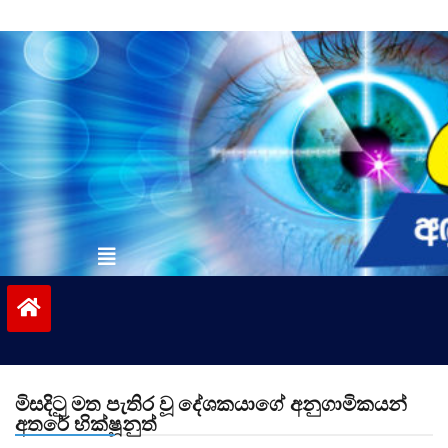
Skip
to
content
vinivida.lk
මිසදිටු මත පැතිර වූ දේශකයාගේ අනුගාමිකයන්
අතරේ භික්ෂූනුත්