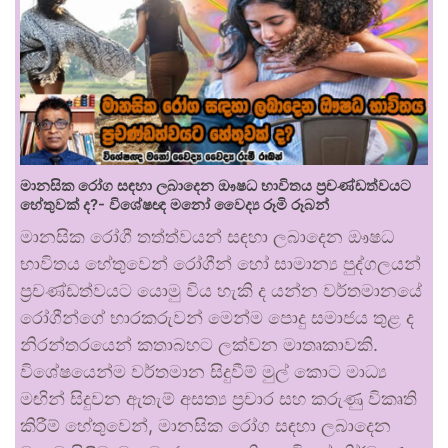
මානසික රෝග සඳහා ලබාදෙන ඖෂධ භාවිතය ප්‍රචණ්ඩත්වයට
හේතුවක් ද?- විශේෂඥ මනෝ වෛද්‍ය රූමි රූබන්
මානසික රෝගී තත්ත්වයන් සඳහා ලබාදෙන ඖෂධ
භාවිතය හේතුවෙන් රෝගීන් හෝ සාමාන්‍ය පුද්ගලයන්
ප්‍රචණ්ඩත්වයට යොමු විය හැකි ද යන්න වර්තමානයේ
රෝගීන්ගේ භාරකරුවන් මෙන්ම පොදු සමාජය තුළ ද
නිරන්තරයෙන් කතාබහට ලක්වන මාතෘකාවකි.
විශේෂයෙන්ම වර්තමාන සිදුවීම් මුල් කොට මාධ්‍ය
මඟින් සිදුවන ඇතැම් අසත්‍ය ප්‍රචාර සහ කරුණු විකෘති
කිරීම් හේතුවෙන්, මානසික රෝග සඳහා ලබාදෙන