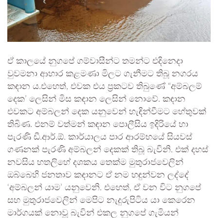
ඒ කාලයේ නුගපේ ගම්වාසීන්ට තමන්ට එදිනෙදා
වුවමනා ආහාර කළමණා මිලට ගැනීමට තිබූ නගරය
කඳාන ය.එහෙත්, එවක එය ප්‍රකටව තිබුණේ “අම්බලම්
දෙක’ ලෙසින් මිස කඳාන ලෙසින් නොවේ. කඳාන
එවකට අම්බලන් දෙක යනුවෙන් හැඳින්වීමට හේතුවක්
තිබිණ. එනම් වත්මන් කඳාන පොලීසිය ඉදිරියේ හා
පැරණි ඩී.ආර්.ඕ. කාර්යාලය පාර ආරම්භයේ සියවස්
ගණනක් පැරණි අම්බලන් දෙකක් තිබූ බැවිනි. එක් දහස්
නවසිය හතලිහේ දශකය තෙක්ම මුතුරාජවෙලින්
ඔබ්බෙහි ජනතාව කඳානට ඒ නම හඳුන්වන ලද්දේ
‘අම්බලන් යාම’ යනුවෙනි. එහෙත්, ඒ වන විට නුගපේ
සහ මුතුරාජවෙලින් මෙපිට නැදුරුපිටිය යා කෙරෙන
මාර්ගයක් නොවූ බැවින් එකල නුගපේ ගැමියන්