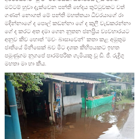
මට්ටම් හුවා දැක්වෙන පන්ති භේදය තුට්ටුවකට වත්
ගණන් නොගත් මේ පන්ති මහත්තයා ධීවරයාගේ රා
මදින්නාගේ ද පොල් කඩන්නා ගේ ද කුලී වැඩකරන්නා
ගේ ද කරට අත දමා ගෙන නූතන ජනප්‍රිය ව්‍යවහාරයට
අනුව කිව හොත් “මචං බාසාවෙන්” කතා කළ අමුතුම
ජාතියේ මිනිසෙක් බව මීට දශක කිහිපයකට ඉහත
පමුණුගම නුගපේ පාරම්පරික ගැමියකු වූ ඩී. ජී. රුද්‍රිගු
මහතා මා හා කීය.