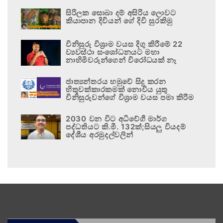
සිරිලක සොබා දම් අසිරිය ලොවට
කියාපාන දිවියන් ගේ දිවි සුරකිමු
විනිසුරු විශ්‍රාම වයස දිගු කිරීමේ 22
ව්‍යවස්ථා සංශෝධනයට මහා
නාහිමිවරුන්ගෙන් විරෝධයක් නෑ
ජාත්‍යන්තරය හමුවේ සිදු කරන
හිතුවක්කාරකමක් නොවිය යුතු
විනිසුරුවන්ගේ විශ්‍රාම වයස පමා කිරීම
2030 වන විට අධිවේගී මාර්ග
පද්ධතියට කි.මී. 132ක්;සියලු වියදම්
දේශීය අරමුදල්වලින්