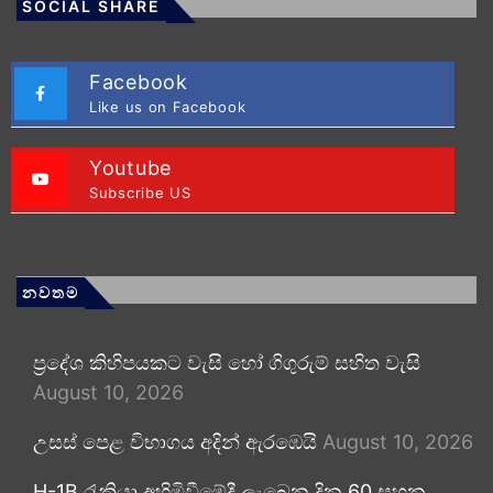
SOCIAL SHARE
Facebook
Like us on Facebook
Youtube
Subscribe US
නවතම
ප්‍රදේශ කිහිපයකට වැසි හෝ ගිගුරුම් සහිත වැසි
August 10, 2026
උසස් පෙළ විභාගය අදින් ඇරඹෙයි
August 10, 2026
H-1B රැකියා අහිමිවීමේදී ලැබෙන දින 60 සහන