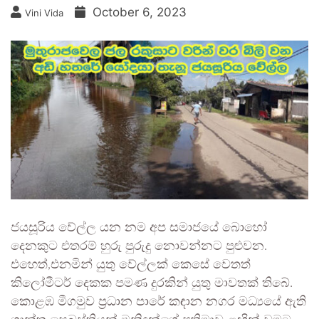
October 6, 2023
Vini Vida
ජයසූරිය වේල්ල යන නම අප සමාජයේ බොහෝ
දෙනකුට එතරම් හුරු පුරුදු නොවන්නට පුළුවන.
එහෙත්,එනමින් යුතු වේල්ලක් කෙසේ වෙතත්
කිලෝමීටර් දෙකක පමණ දුරකින් යුතු මාවතක් තිබේ.
කොළඹ මීගමුව ප්‍රධාන පාරේ කඳාන නගර මධ්‍යයේ ඇති