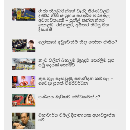
රාජ්‍ය නිලධාරීන්ගේ වැරදි තීරණවලට
දණ්ඩ නීති සංග්‍රහය යෙදවීම බරපතල
අවභාවිතයකි – සුනිල් කන්නන්ගර
කොළඹ, රත්නපුර, අම්පාර හිටපු මහ
දිසාපති
ලෝකයේ අඩුවෙන්ම නිදා ගන්නා ජාතිය?
නැව් වලින් බහලුම් මුහුදට පෙරලීම සුළු
පටු දෙයක් නොවේ
කුස තුළ සැඟවුණු නොනිදන කම්හල –
වෛද්‍ය සුගත් විජේවර්ධන
ගණිතය බැරිකම මෝඩකමක් ද?
මහාචාර්ය විමල් දිසානායක අභාවප්‍රාප්ත
වේ