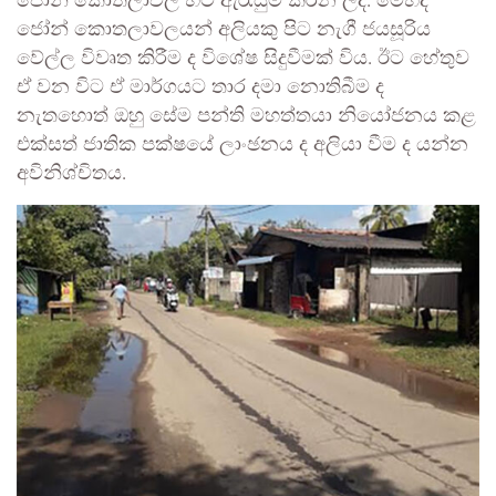
ජෝන් කොතලාවල හට ඇරැයුම් කරන ලදී. මෙහිදී
ජෝන් කොතලාවලයන් අලියකු පිට නැගී ජයසූරිය
වේල්ල විවෘත කිරීම ද විශේෂ සිදුවීමක් විය. ඊට හේතුව
ඒ වන විට ඒ මාර්ගයට තාර දමා නොතිබීම ද
නැතහොත් ඔහු සේම පන්ති මහත්තයා නියෝජනය කළ
එක්සත් ජාතික පක්ෂයේ ලාංඡනය ද අලියා වීම ද යන්න
අවිනිශ්චිතය.