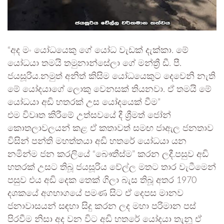
“අද මං යෝධයෙකු ගේ යෝධ වැඩක් දැක්කා. මේ
යෝධයා තමයි තමුනාන්සේලා ගේ මන්ත්‍රී ඩී. පී.
ජයසූරිය.නමුත් අනිත් කිසිම යෝධයෙකුට දෙවෙනි නැති
මේ යෝදයාගේ ලොකු වෙනසක් තියනවා. ඒ තමයි මේ
යෝධයා අඩි හතරක් උස යෝදයෙක් වීම”
එම විවෘත කිරීමේ උත්සවයේ දී ශ්‍රීමත් ජෝන්
කොතලාවලයන් කළ ඒ කතාවත් සමඟ ජාඇල ජනතාව
විසින් පන්ති මහත්තයා අඩි හතරේ යෝධයා යන
නමින්ම ජන කරලියේ “බෞතීස්ම” කරන ලදී.පසුව අඩි
හතරක් උසට තිබූ ජයසූරිය වේල්ල මතට තාර වැටීමෙන්
පසුව එය අඩි දෙක තෙක් ගිලා බැස තිබූ අතර 1970
දශකයේ අගභාගයේ පමණ සිට ඒ දෙපස මානව
ජනාවාසයන් සඳහා සිදු කරන ලද මහා පරිමාන පස්
පිරවීම නිසා අද වන විට අඩි හතරේ යෝදයා තැනූ ඒ