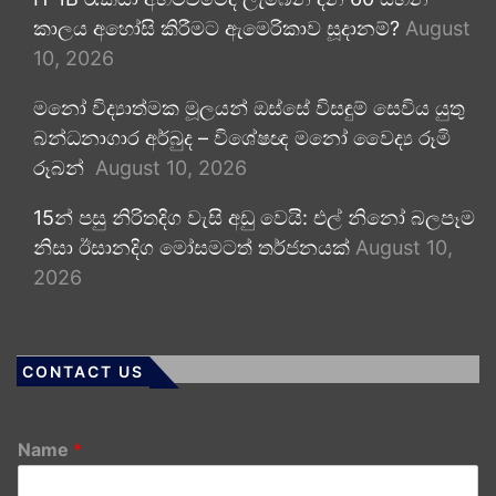
කාලය අහෝසි කිරීමට ඇමෙරිකාව සූදානම්?
August
10, 2026
මනෝ විද්‍යාත්මක මූලයන් ඔස්සේ විසඳුම් සෙවිය යුතු
බන්ධනාගාර අර්බුද – විශේෂඥ මනෝ වෛද්‍ය රූමි
රූබන්
August 10, 2026
15න් පසු නිරිතදිග වැසි අඩු වෙයි: එල් නිනෝ බලපෑම
නිසා ඊසානදිග මෝසමටත් තර්ජනයක්
August 10,
2026
CONTACT US
Name
*