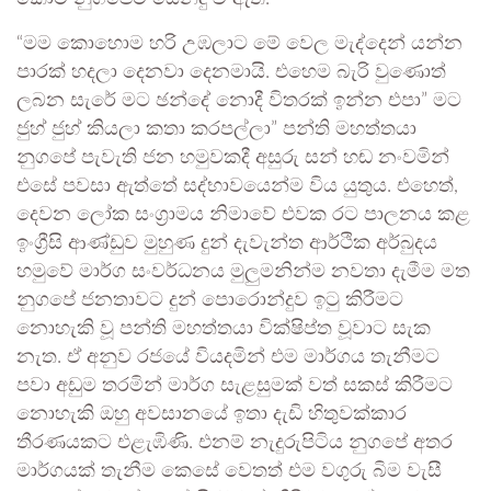
“මම කොහොම හරි උඹලාට මේ වෙල මැද්දෙන් යන්න
පාරක් හදලා දෙනවා දෙනමායි. එහෙම බැරි වුණොත්
ලබන සැරේ මට ඡන්දේ නොදී විතරක් ඉන්න එපා” මට
ජුහ් ජුහ් කියලා කතා කරපල්ලා” පන්ති මහත්තයා
නුගපේ පැවැති ජන හමුවකදී අසුරු සන් හඬ නංවමින්
එසේ පවසා ඇත්තේ සද්භාවයෙන්ම විය යුතුය. එහෙත්,
දෙවන ලෝක සංග්‍රාමය නිමාවේ එවක රට පාලනය කළ
ඉංග්‍රීසි ආණ්ඩුව මුහුණ දුන් දැවැන්ත ආර්ථික අර්බුදය
හමුවේ මාර්ග සංවර්ධනය මුලුමනින්ම නවතා දැමීම මත
නුගපේ ජනතාවට දුන් පොරොන්දුව ඉටු කිරීමට
නොහැකි වූ පන්ති මහත්තයා වික්ෂිප්ත වූවාට සැක
නැත. ඒ අනුව රජයේ වියදමින් එම මාර්ගය තැනීමට
පවා අඩුම තරමින් මාර්ග සැළසුමක් වත් සකස් කිරීමට
නොහැකි ඔහු අවසානයේ ඉතා දැඩි හිතුවක්කාර
තීරණයකට එළැඹිණි. එනම් නැදුරුපිටිය නුගපේ අතර
මාර්ගයක් තැනීම කෙසේ වෙතත් එම වගුරු බිම වැසී