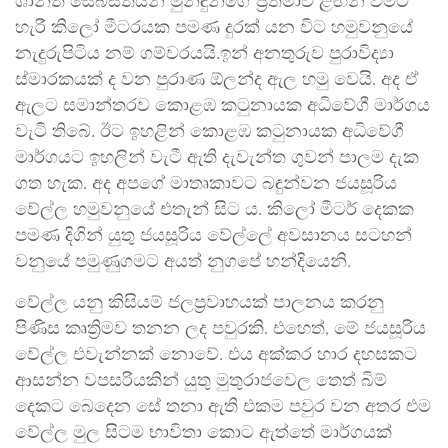
ශාන්ත සෙබස්තියන් මුනිඳුන්ගේ ප්‍රතිමාව ළඟින් වමට
හැරී කිලෝ මීටරයක පමණ දුරක් යන විට හමුවනුයේ
නැදුරුපිටිය නම් ගම්වරයයි.ඉන් අනතුරුව පුරාවිද්‍යා
ස්මාරකයක් ද වන පුරාණ ඕලන්ද ඇල හමු වෙයි. අද ඒ
ඇලට සමාන්තරව කොළඹ කටුනායක අධිවේගී මාර්ගය
වැටී තිබේ. ඊට ඉහළින් කොළඹ කටුනායක අධිවේගී
මාර්ගයට ඉහලින් වැටී ඇති දැවැන්ත ගුවන් පාලම දැක
ගත හැක. අද අපගේ මාතෘකාවට බඳුන්වන ජයසූරිය
වේල්ල හමුවනුයේ එතැන් සිට ය. කිලෝ මීටර් දෙකක
පමණ දිගින් යුතු ජයසූරිය වේල්ලේ අවසානය සටහන්
වනුයේ පමුණුගමට අයත් නුගපේ හන්දියෙනි.
වේල්ල යනු කිසියම් ජලප්‍රවාහයක් පාලනය කරනු
පිණිස කෘත්‍රිමව තනන ලද පවුරකි. එහෙත්, මේ ජයසූරිය
වේල්ල එවැන්නක් නොවේ. එය අක්කර හාර දහසකට
ආසන්න වපසරියකින් යුතු මුතුරාජවෙල තෙත් බිම්
දෙකට බෙදෙන සේ තනා ඇති එකම පවුර වන අතර එම
වේල්ල මුල සිටම භාවිතා කොට ඇත්තේ මාර්ගයක්