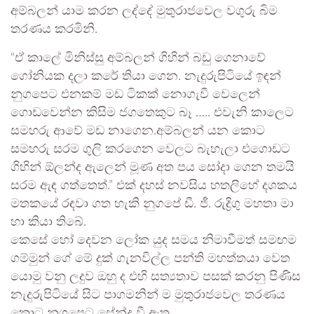
අම්බලන් යාම කරන ලද්දේ මුතුරාජවෙල වගුරු බිම
තරණය කරමිනි.
“ඒ කාලේ මිනිස්සු අම්බලන් ගිහින් බඩු ගෙනාවේ
ගෝනියක දලා කරේ තියා ගෙන. නැදුරුපිටියේ ඉඳන්
නුගපෙට එනකම් මඩ ටිකක් නොගැවී වෙලෙන්
ගොඩවෙන්න කිසිම ජගතෙකුට බෑ ….. එවැනි කාලෙට
සමහරු ආවේ මඩ නාගෙන.අම්බලන් යන කොට
සමහරු සරම ගුලි කරගෙන වෙලට බැහැලා එගොඩට
ගිහින් ඕලන්ද ඇලෙන් මූණ අත පය සෝදා ගෙන තමයි
සරම ඇඳ ගත්තෙත්.” එක් දහස් නවසිය හතලිහේ දශකය
මතකයේ රඳවා ගත හැකි නුගපේ ඩී. ජී. රුද්‍රිගු මහතා මා
හා කියා තිබේ.
කෙසේ හෝ දෙවන ලෝක යුද සමය නිමාවීමත් සමඟම
ගම්මුන් ගේ මේ දුක් ගැනවිල්ල පන්ති මහත්තයා වෙත
යොමු වනු ලදුව ඔහු ද එහි සත්‍යතාව පසක් කරනු පිණිස
නැදුරුපිටියේ සිට පාගමනින් ම මුතුරාජවෙල තරණය
කොට නුගපෙට සේන්දු වී ඇත.