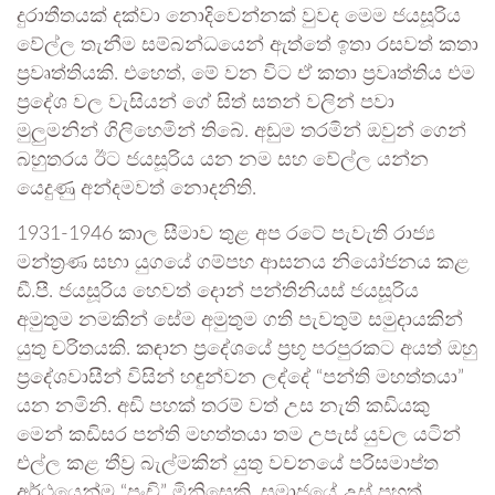
දුරාතීතයක් දක්වා නොදිවෙන්නක් වුවද මෙම ජයසූරිය
වේල්ල තැනීම සම්බන්ධයෙන් ඇත්තේ ඉතා රසවත් කතා
ප්‍රවෘත්තියකි. එහෙත්, මේ වන විට ඒ කතා ප්‍රවෘත්තිය එම
ප්‍රදේශ වල වැසියන් ගේ සිත් සතන් වලින් පවා
මුලුමනින් ගිලිහෙමින් තිබේ. අඩුම තරමින් ඔවුන් ගෙන්
බහුතරය ඊට ජයසූරිය යන නම සහ වේල්ල යන්න
යෙදුණු අන්දමවත් නොදනිති.
1931-1946 කාල සීමාව තුළ අප රටේ පැවැති රාජ්‍ය
මන්ත්‍රණ සභා යුගයේ ගම්පහ ආසනය නියෝජනය කළ
ඩී.පී. ජයසූරිය හෙවත් දොන් පන්තිනියස් ජයසූරිය
අමුතුම නමකින් සේම අමුතුම ගති පැවතුම් සමුදායකින්
යුතු චරිතයකි. කඳාන ප්‍රදේශයේ ප්‍රභූ පරපුරකට අයත් ඔහු
ප්‍රදේශවාසීන් විසින් හඳුන්වන ලද්දේ “පන්ති මහත්තයා”
යන නමිනි. අඩි පහක් තරම් වත් උස නැති කඩියකු
මෙන් කඩිසර පන්ති මහත්තයා තම උපැස් යුවල යටින්
එල්ල කළ තීව්‍ර බැල්මකින් යුතු වචනයේ පරිසමාප්ත
අර්ථයෙන්ම “පුංචි” මිනිසෙකි. සමාජයේ උස් පහත්