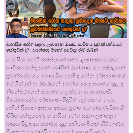
මානසික රෝග සඳහා ලබාදෙන ඖෂධ භාවිතය ප්‍රචණ්ඩත්වයට
හේතුවක් ද?- විශේෂඥ මනෝ වෛද්‍ය රූමි රූබන්
මානසික රෝගී තත්ත්වයන් සඳහා ලබාදෙන ඖෂධ
භාවිතය හේතුවෙන් රෝගීන් හෝ සාමාන්‍ය පුද්ගලයන්
ප්‍රචණ්ඩත්වයට යොමු විය හැකි ද යන්න වර්තමානයේ
රෝගීන්ගේ භාරකරුවන් මෙන්ම පොදු සමාජය තුළ ද
නිරන්තරයෙන් කතාබහට ලක්වන මාතෘකාවකි.
විශේෂයෙන්ම වර්තමාන සිදුවීම් මුල් කොට මාධ්‍ය
මඟින් සිදුවන ඇතැම් අසත්‍ය ප්‍රචාර සහ කරුණු විකෘති
කිරීම් හේතුවෙන්, මානසික රෝග සඳහා ලබාදෙන
ඖෂධ පිළිබඳව සමාජය තුළ අනියත බියක් නිර්මාණය
වී ඇත.එය සමාජයීය වශයෙන් ඉතා අහිතකර