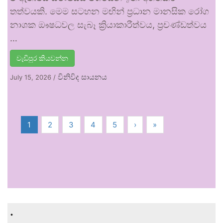
තත්වයකි. මෙම සටහන මඟින් ප්‍රධාන මානසික රෝග
නාශක ඖෂධවල සැබෑ ක්‍රියාකාරීත්වය, ප්‍රචණ්ඩත්වය
…
වැඩිපුර කියවන්න
විනිවිද සායනය
July 15, 2026
/
1
2
3
4
5
›
»
.