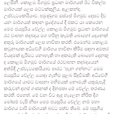
ලෙසිනි. කොළඹ මීගමුව ප්‍රධාන මාර්ගයත් ඊට විකල්ප
මාර්ගයක් ලෙස මට්ටක්කුලිය, ඇලකන්ද,
උස්වැටකෙයියාව, පමුණුගම ඔස්සේ මීගමුව දෙසට දිව
යන මාර්ගයත් කඳාන ප්‍රදේශයේ දී එකට යා කෙරෙන
මෙම ජයසූරිය වේල්ල කොළඹ මීගමුව ප්‍රධාන මාර්ගයේ
රථ වාහන තදබදය මග හරිනු කැමති බොහෝ දෙනෙක්
අතුරු මාර්ගයක් ලෙස භාවිතා කරති. එමෙන්ම කොළඹ
කටුනායක අධිවේගී මාර්ගය භාවිතා කිරීම සඳහා අමතර
වියදමක් දැරීමට නොහැකි හා අකමැති බොහෝ දෙනකු
ද කොළඹ මීගමුව මාර්ගයේ රථවාහන තදබදයෙන්
අත්මිදී උස්වැටකෙයියාව පාරට “පැන ගන්නට” මෙම
ජයසූරිය වේල්ල යොදා ගැනීම සුලබ සිදුවීමකි. අධිවේගී
මාර්ගයේ යාමට වාසනා මහිමයක් නොමැති යතුරුපැදි
කරුවන් දහස් ගණනක් ද දිනපතා මේ වේල්ල තරණය
කරති. එහෙත්, මේ වන විට ඇද හැලෙන නිරිත දිග
මෝසම් වැසි නිසා මෙම ජයසූරිය වේල්ල නම් මහා
මාර්ගය වාරි මාර්ගයක් බවට පත්ව තිබේ. මේ පසුගිය