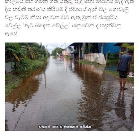
කාලයේ එහි ගමන් ගත් යතුරු පැදි මහා මාර්ගය මැද ඇති
දිය කඩිති තරණය කිරීමේ දී ඒවායේ ඇති වල ගොඩැලි
වල වැටීම් නිසා අද වන විට ඇතැමුන් ඒ ජයසූරිය
වේල්ල “ඇට බිඳෙන වේල්ල” යනුවෙන් ද හඳුන්වනු
ඇසේ.