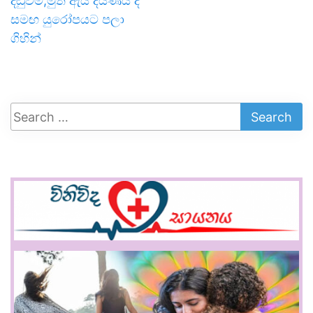
දඬුවම්;මුත් ඇය දියණිය ද
සමඟ යුරෝපයට පලා
ගිහින්