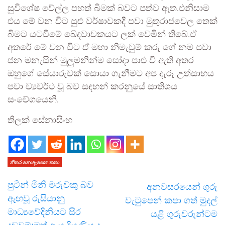
සුවිශේෂ වේල්ල පහත් බිමක් බවට පත්ව ඇත.එනිසාම
එය මේ වන විට සුළු වර්ෂාවකදී පවා මුතුරාජවෙල තෙක්
බිමට යටවීමේ ඛේදවාචකයට ලක් වෙමින් තිබේ.ඒ
අතරේ මේ වන විට ඒ මහා නිමැවුම් කරු ගේ නම පවා
ජන මනැසින් මුලුමනින්ම සෝදා පාළු වී ඇති අතර
ඔහුගේ සේයාරුවක් සොයා ගැනීමට අප දැරූ උත්සාහය
පවා ව්‍යවර්ථ වූ බව සඳහන් කරනුයේ සාතිශය
සංවේගයෙනි.
තිලක් සේනාසිංහ
නිතර නොඇසෙන කතා
පුටින් මිනී මරුවකු බව
අනවසරයෙන් ගුරු
ඇඟවූ රුසියානු
වැටුපෙන් කපා ගත් මුදල්
මාධ්‍යවේදිනියට සිර
යළි ගුරුවරුන්ටම