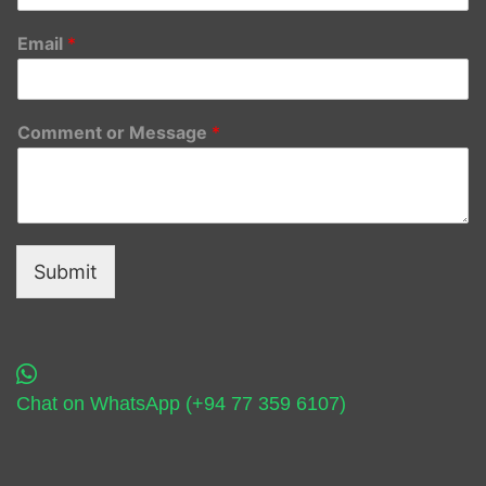
Email
*
Comment or Message
*
Submit
Chat on WhatsApp (+94 77 359 6107)