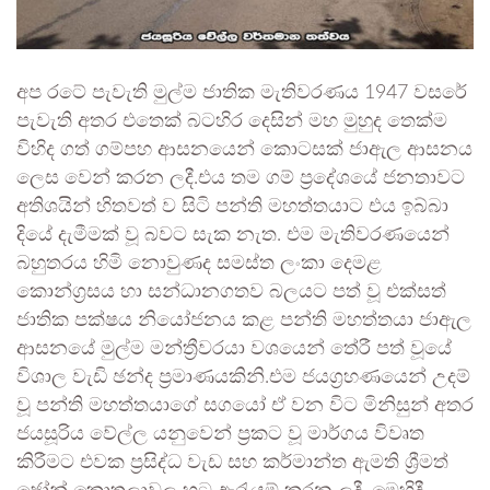
අප රටේ පැවැති මුල්ම ජාතික මැතිවරණය 1947 වසරේ
පැවැති අතර එතෙක් බටහිර දෙසින් මහ මුහුද තෙක්ම
විහිද ගත් ගම්පහ ආසනයෙන් කොටසක් ජාඇල ආසනය
ලෙස වෙන් කරන ලදී.එය තම ගම් ප්‍රදේශයේ ජනතාවට
අතිශයින් හිතවත් ව සිටි පන්ති මහත්තයාට එය ඉබ්බා
දියේ දැමීමක් වූ බවට සැක නැත. එම මැතිවරණයෙන්
බහුතරය හිමි නොවුණද සමස්ත ලංකා දෙමළ
කොන්ග්‍රසය හා සන්ධානගතව බලයට පත් වූ එක්සත්
ජාතික පක්ෂය නියෝජනය කළ පන්ති මහත්තයා ජාඇල
ආසනයේ මුල්ම මන්ත්‍රීවරයා වශයෙන් තේරී පත් වූයේ
විශාල වැඩි ඡන්ද ප්‍රමාණයකිනි.එම ජයග්‍රහණයෙන් උදම්
වූ පන්ති මහත්තයාගේ සගයෝ ඒ වන විට මිනිසුන් අතර
ජයසූරිය වේල්ල යනුවෙන් ප්‍රකට වූ මාර්ගය විවෘත
කිරීමට එවක ප්‍රසිද්ධ වැඩ සහ කර්මාන්ත ඇමති ශ්‍රීමත්