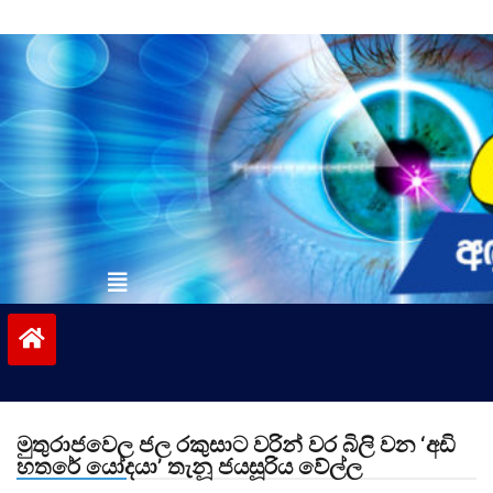
Skip
to
content
vinivida.lk
මුතුරාජවෙල ජල රකුසාට වරින් වර බිලි වන ‘අඩි
හතරේ යෝදයා’ තැනූ ජයසූරිය වේල්ල