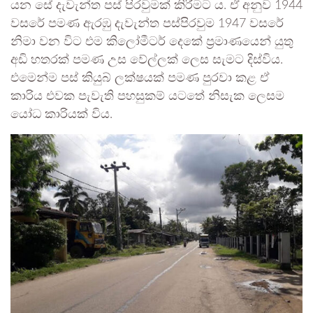
යන සේ දැවැන්ත පස් පිරවුමක් කිරීමට ය. ඒ අනුව 1944
වසරේ පමණ ඇරඹු දැවැන්ත පස්පිරවුම 1947 වසරේ
නිමා වන විට එම කිලෝමීටර් දෙකේ ප්‍රමාණයෙන් යුතු
අඩි හතරක් පමණ උස වේල්ලක් ලෙස සැමට දිස්විය.
එමෙන්ම පස් කියුබ් ලක්ෂයක් පමණ පුරවා කළ ඒ
කාරිය එවක පැවැති පහසුකම් යටතේ නිසැක ලෙසම
යෝධ කාරියක් විය.