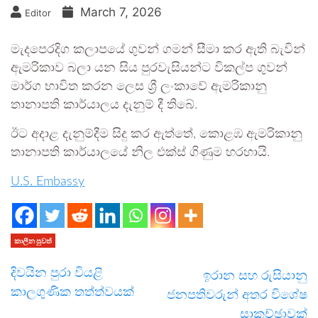
March 7, 2026
Editor
මැදපෙරදිග කලාපයේ ගුවන් ගමන් සීමා කර ඇති බැවින්
ඇමරිකාව බලා යන සිය පුරවැසියන්ට විකල්ප ගුවන්
මාර්ග භාවිත කරන ලෙස ශ්‍රී ලංකාවේ ඇමරිකානු
තානාපති කාර්යාලය දැනුම් දී තිබේ.
ඊට අදාළ දැනුම්දීම සිදු කර ඇත්තේ, කොළඹ ඇමරිකානු
තානාපති කාර්යාලයේ නිල එක්ස් ගිණුම හරහායි.
U.S. Embassy
කාලීන පුවත්
දිවයින පුරා වියළි
ඉරාන සහ රුසියානු
කාලගුණික තත්ත්වයක්
ජනපතිවරුන් අතර විශේෂ
සාකච්ඡාවක්