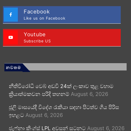
Facebook
Like us on Facebook
Youtube
Subscribe US
නවතම
නීතිවිරෝධී වෙබ් අඩවි 24ක් ලංකාව තුළ වහාම
ක්‍රියාත්මකවන පරිදි තහනම්
August 6, 2026
ජූලි මාසයේදී විදේශ රැකියා සඳහා පිටත්ව ගිය පිරිස
ඉහළට
August 6, 2026
ජැෆ්නා කිංග්ස් LPL අවසන් සටනට
August 6, 2026