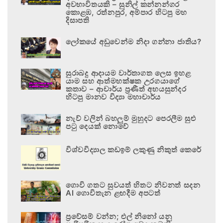
අවභාවිතයකි – සුනිල් කන්නන්ගර
කොළඹ, රත්නපුර, අම්පාර හිටපු මහ
දිසාපති
ලෝකයේ අඩුවෙන්ම නිදා ගන්නා ජාතිය?
සුරාබදු ආදායම වාර්තාගත ලෙස ඉහළ
යාම සහ ආත්මභක්ෂක උරගයාගේ
කතාව – ආචාර්ය ප්‍රණීත් අභයසුන්දර
හිටපු මානව විද්‍යා මහාචාර්ය
නැව් වලින් බහලුම් මුහුදට පෙරලීම සුළු
පටු දෙයක් නොවේ
විශ්වවිද්‍යාල කඩඉම් ලකුණු නිකුත් කෙරේ
ගොවි ගතට සුවයත් හිතට නිවනත් සදන
AI ගොවිතැන ළඟදීම අපටත්
ප්‍රවේසම් වන්න; එල් නිනෝ යනු