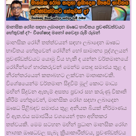
මානසික රෝග සඳහා ලබාදෙන ඖෂධ භාවිතය ප්‍රචණ්ඩත්වයට
හේතුවක් ද?- විශේෂඥ මනෝ වෛද්‍ය රූමි රූබන්
මානසික රෝගී තත්ත්වයන් සඳහා ලබාදෙන ඖෂධ
භාවිතය හේතුවෙන් රෝගීන් හෝ සාමාන්‍ය පුද්ගලයන්
ප්‍රචණ්ඩත්වයට යොමු විය හැකි ද යන්න වර්තමානයේ
රෝගීන්ගේ භාරකරුවන් මෙන්ම පොදු සමාජය තුළ ද
නිරන්තරයෙන් කතාබහට ලක්වන මාතෘකාවකි.
විශේෂයෙන්ම වර්තමාන සිදුවීම් මුල් කොට මාධ්‍ය
මඟින් සිදුවන ඇතැම් අසත්‍ය ප්‍රචාර සහ කරුණු විකෘති
කිරීම් හේතුවෙන්, මානසික රෝග සඳහා ලබාදෙන
ඖෂධ පිළිබඳව සමාජය තුළ අනියත බියක් නිර්මාණය
වී ඇත.එය සමාජයීය වශයෙන් ඉතා අහිතකර
තත්වයකි. මෙම සටහන මඟින් ප්‍රධාන මානසික රෝග
නාශක ඖෂධවල සැබෑ ක්‍රියාකාරීත්වය, ප්‍රචණ්ඩත්වය