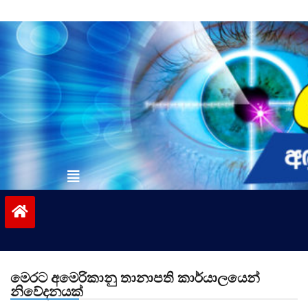
Skip
to
content
vinivida.lk
මෙරට අමෙරිකානු තානාපති කාර්යාලයෙන්
නිවේදනයක්