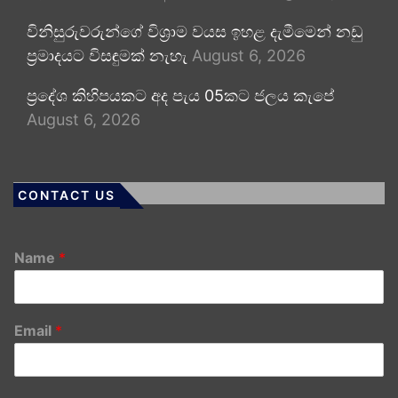
විනිසුරුවරුන්ගේ විශ්‍රාම වයස ඉහළ දැමීමෙන් නඩු
ප්‍රමාදයට විසඳුමක් නැහැ
August 6, 2026
ප්‍රදේශ කිහිපයකට අද පැය 05කට ජලය කැපේ
August 6, 2026
CONTACT US
Name
*
Email
*