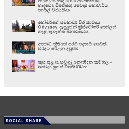
පාරිසරික හෘද රෝග අවදානමකි –
හෘදවේද විශේෂඥ වෛද්‍ය මහාචාර්ය
නාමල් විජයසිංහ
හෝමර්ගේ සම්භාව්‍ය වීර කාව්‍යය
Odyssey ඇසුරෙන් ක්‍රිස්ටෝෆර් නෝලන්
තැනූ දැවැන්ත සිනමාපටය
අපරාධ නීතියේ පරම පදනම හෙවත්
වරදට සරිලන දඬුවම
කුස තුළ සැඟවුණු නොනිදන කම්හල –
වෛද්‍ය සුගත් විජේවර්ධන
SOCIAL SHARE