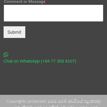
Comment or Message
*
Submit
Chat on WhatsApp (+94 77 359 6107)
Copyrights protected: මෙම වෙබ් අඩවියේ පළකරනු