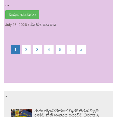
…
වැඩිපුර කියවන්න
විනිවිද සායනය
July 15, 2026
/
1
2
3
4
5
›
»
.
රාජ්‍ය නිලධාරීන්ගේ වැරදි තීරණවලට
දණ්ඩ නීති සංග්‍රහය යෙදවීම බරපතල