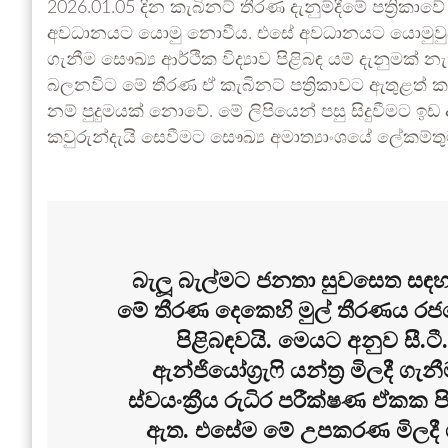
2026.01.05 දින කැබිනට් තීරණ දැනුම්දීමේ පත්‍රිකා
අවධානයට යොමු නොවීය. එසේ අවධානයට යොමුවුව
ගැනීම සෞඛ්‍ය ආර්ථික විද්‍යාව පිළිබඳ යම් දැනුමක් නැ
බලනවිට මේ තීරණ ඒ කැබිනට් පත්‍රිකාවට ඇතුළත්
නම් පුදුමයක් නොවේ. මේ ලිපියෙන් පසු සිදුවීමට ඉ
කවුරුන්දැයි සෙවීමට සෞඛ්‍ය අමාත්‍යාංශයේ ලේකම්තු
බැලූ බැල්මට ජනතා සුවසෙත සඳහ
මේ තීරණ දෙකෙහි මුල් තීරණය ර
පිළිබඳවයි. මෙයට අනුව සී.ටී.
ඇන්ජියෝග්‍රැෆි යන්ත්‍ර මිලදී
ස්වයංක්‍රීය රුධිර පරීක්ෂණ ඒකක 
ඇත. එසේම මේ උපකරණ මිලදී ගැන