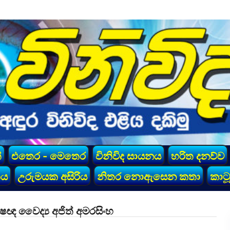
්
එතෙර - මෙතෙර
විනිවිද සායනය
හරිත දනව්ව
කය
උරුමයක අසිරිය
නිතර නොඇසෙන කතා
කාටූ
ඥ වෛද්‍ය අජිත් අමරසිංහ