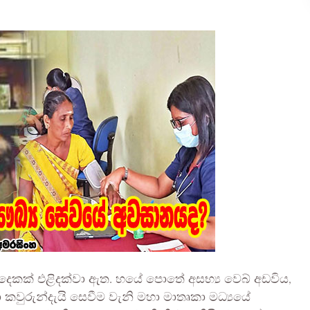
දෙකක් එළිදක්වා ඇත. හයේ පොතේ අසභ්‍ය වෙබ් අඩවිය,
කවුරුන්දැයි සෙවීම වැනි මහා මාතෘකා මධ්‍යයේ