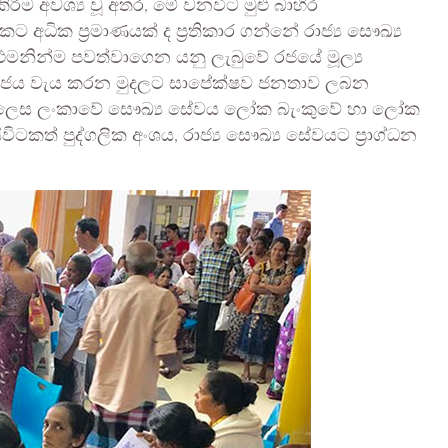
ිරීම අවශ්‍ය වූ අතර, මේ වනවිට මුළු බාහිර
අධික ප්‍රමාණයක් ද ප්‍රතිකාර ගන්නේ රාජ්‍ය සෞඛ්‍ය
ුමනින්ම පවත්වාගෙන යනු ලැබුවේ රජයේ මූල්‍ය
, රජය වැය කරන මුදලට සාපේක්ෂව ජනතාව ලබන
වක් ලෙස ලංකාවේ සෞඛ්‍ය සේවය ලෝක බැංකුවේ හා ලෝක
ිටකත් පුද්ගලික අංශය, රාජ්‍ය සෞඛ්‍ය සේවයට ප්‍රාග්ධන