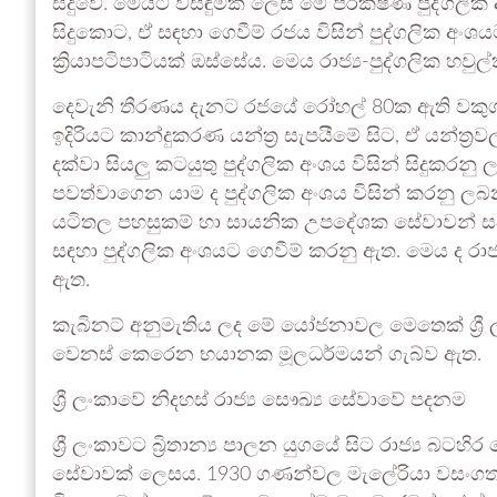
සිදුවේ. මෙයට විසඳුමක් ලෙස මේ පරීක්ෂණ පුද්ගලික
සිදුකොට, ඒ සඳහා ගෙවීම් රජය විසින් පුද්ගලික අංශ
ක්‍රියාපටිපාටියක් ඔස්සේය. මෙය රාජ්‍ය-පුද්ගලික හව
දෙවැනි තීරණය දැනට රජයේ රෝහල් 80ක ඇති වකුග
ඉදිරියට කාන්දුකරණ යන්ත්‍ර සැපයීමේ සිට, ඒ යන්ත්‍ර
දක්වා සියලු කටයුතු පුද්ගලික අංශය විසින් සිදුකරන
පවත්වාගෙන යාම ද පුද්ගලික අංශය විසින් කරනු 
යටිතල පහසුකම් හා සායනික උපදේශක සේවාවන් සප
සඳහා පුද්ගලික අංශයට ගෙවීම් කරනු ඇත. මෙය ද රාජ්‍
ඇත.
කැබිනට් අනුමැතිය ලද මේ යෝජනාවල මෙතෙක් ශ්‍රී 
වෙනස් කෙරෙන භයානක මූලධර්මයන් ගැබ්ව ඇත.
ශ්‍රී ලංකාවේ නිදහස් රාජ්‍ය සෞඛ්‍ය සේවාවේ පදනම
ශ්‍රී ලංකාවට බ්‍රිතාන්‍ය පාලන යුගයේ සිට රාජ්‍ය බට
සේවාවක් ලෙසය. 1930 ගණන්වල මැලේරියා වසංග