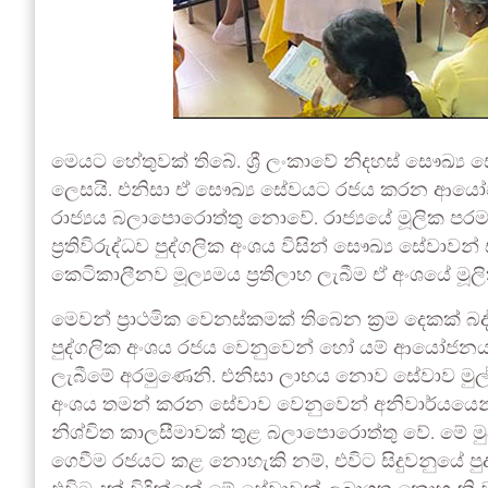
මෙයට හේතුවක් තිබේ. ශ්‍රී ලංකාවේ නිදහස් සෞඛ
ලෙසයි. එනිසා ඒ සෞඛ්‍ය සේවයට රජය කරන ආයෝජනය
රාජ්‍යය බලාපොරොත්තු නොවේ. රාජ්‍යයේ මූලික පර
ප්‍රතිවිරුද්ධව පුද්ගලික අංශය විසින් සෞඛ්‍ය සේව
කෙටිකාලීනව මූල්‍යමය ප්‍රතිලාභ ලැබීම ඒ අංශයේ මූ
මෙවන් ප්‍රාථමික වෙනස්කමක් තිබෙන ක්‍රම දෙකක් බ
පුද්ගලික අංශය රජය වෙනුවෙන් හෝ යම් ආයෝජනයක
ලැබීමේ අරමුණෙනි. එනිසා ලාභය නොව සේවාව මුල්ක
අංශය තමන් කරන සේවාව වෙනුවෙන් අනිවාර්යය
නිශ්චිත කාලසීමාවක් තුළ බලාපොරොත්තු වේ. මේ මු
ගෙවීම රජයට කළ නොහැකි නම්, එවිට සිදුවනුයේ පු