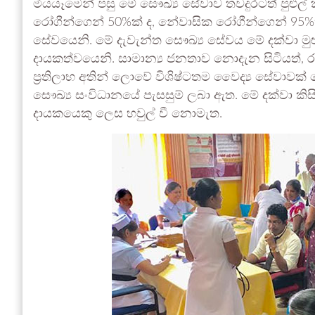
මියයෑමෙන් පසු මේ සෞඛ්‍ය සේවාව තවදුරටත් පුළුල් ක
රෝගීන්ගෙන් 50%ක් ද, නේවාසික රෝගීන්ගෙන් 95%කට 
සේවයෙනි. මේ දැවැන්ත සෞඛ්‍ය සේවය මේ දක්වා මුළ
දායකත්වයෙනි. සාමාන්‍ය ජනතාව නොදැන සිටියත්
ප්‍රතිලාභ අතින් ලොවේ විශිෂ්ටතම වෛද්‍ය සේවා
සෞඛ්‍ය සංවිධානයේ පැසසුම් ලබා ඇත. මේ දක්වා කිසිව
දායකයෙකු ලෙස හවුල් වී නොමැත.