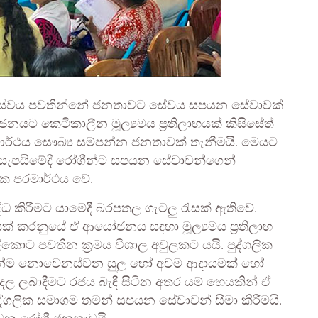
්‍ය සේවය පවතින්නේ ජනතාවට සේවය සපයන සේවාවක්
ට කෙටිකාලීන මූල්‍යමය ප්‍රතිලාභයක් කිසිසේත්
මාර්ථය සෞඛ්‍ය සම්පන්න ජනතාවක් තැනීමයි. මෙයට
ාවන් සැපයීමේදී රෝගීන්ට සපයන සේවාවන්ගෙන්
ලික පරමාර්ථය වේ.
ද්ධ කිරීමට යාමේදී බරපතල ගැටලු රැසක් ඇතිවේ.
් කරනුයේ ඒ ආයෝජනය සඳහා මූල්‍යමය ප්‍රතිලාභ
ොට පවතින ක්‍රමය විශාල අවුලකට යයි. පුද්ගලික
ෙන්ම නොවෙනස්වන සුලු හෝ අවම ආදායමක් හෝ
දල ලබාදීමට රජය බැඳී සිටින අතර යම් හෙයකින් ඒ
ද්ගලික සමාගම තමන් සපයන සේවාවන් සීමා කිරීමයි.