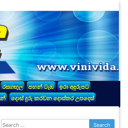
රසගඟුල
පහන් ටැඹ
ඉරා අදුරුපට
න්
දොස් දුරු කරවන දොස්තර උපදෙස්