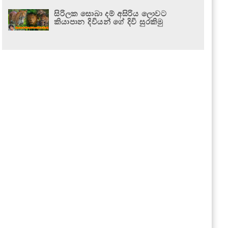
සිරිලක සොබා දම් අසිරිය ලොවට
කියාපාන දිවියන් ගේ දිවි සුරකිමු