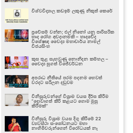
විශ්වවිද්‍යාල කඩඉම් ලකුණු නිකුත් කෙරේ
ප්‍රවේසම් වන්න; එල් නිනෝ යනු පාරිසරික
හෘද රෝග අවදානමකි – හෘදවේද
විශේෂඥ වෛද්‍ය මහාචාර්ය නාමල්
විජයසිංහ
කුස තුළ සැඟවුණු නොනිදන කම්හල –
වෛද්‍ය සුගත් විජේවර්ධන
අපරාධ නීතියේ පරම පදනම හෙවත්
වරදට සරිලන දඬුවම
විනිසුරුවන්ගේ විශ්‍රාම වයස දීර්ඝ කිරීම
“දොවාගත් කිරි කළයට ගොම මුසු
කිරීමක්”
විනිසුරු විශ්‍රාම වයස දිගු කිරීමේ 22
ව්‍යවස්ථා සංශෝධනයට මහා
නාහිමිවරුන්ගෙන් විරෝධයක් නෑ