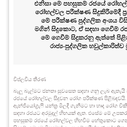
එනිසා මේ පහසුකම් රජයේ රෝහල
රෝහල්වල පරීක්ෂණ සිදුකිරීමේදී ප්
මේ පරීක්ෂණ පුද්ගලික අංශය වි
මගින් සිදුකොට, ඒ සඳහා ගෙවීම් ර
මේ ගෙවීම් සිදුකරනු ඇත්තේ පිළි
රාජ්‍ය-පුද්ගලික හවුල්කාරිත
විප්ලවීය තීරණ
බැලූ බැල්මට ජනතා සුවසෙත සඳහා ගනු ලැබ ඇතැයි
රජයේ රෝහල්වල සිදුවන රෝග පරීක්ෂණ පිළිබඳවයි. මෙය
ඇන්ජියෝග්‍රැෆි යන්ත්‍ර මිලදී ගැනීමට හා හෘද රෝග චි
සඳහා රජයට අරමුදල් හිඟයක් ඇත. එසේම මේ උපකරණ ම
පහසුකම් රජයේ රෝහල්වල හිඟවීම හේතුකොට ගෙන, රජ