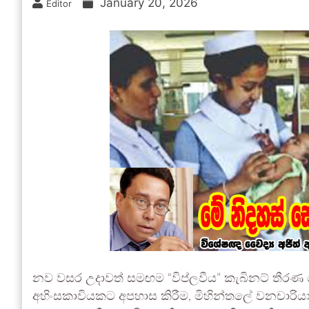
January 20, 2026
Editor
නව වසර උදාවත් සමඟම “විප්ලවීය” කැබිනට් තීරණ 
අහිංසකාවියකට අපහාස කිරීම, මිහින්තලේ වනචාරියා 