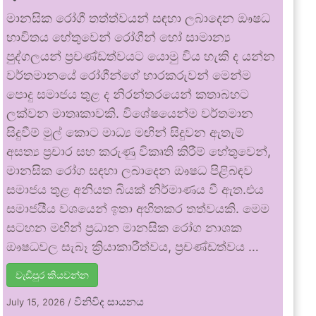
මානසික රෝගී තත්ත්වයන් සඳහා ලබාදෙන ඖෂධ
භාවිතය හේතුවෙන් රෝගීන් හෝ සාමාන්‍ය
පුද්ගලයන් ප්‍රචණ්ඩත්වයට යොමු විය හැකි ද යන්න
වර්තමානයේ රෝගීන්ගේ භාරකරුවන් මෙන්ම
පොදු සමාජය තුළ ද නිරන්තරයෙන් කතාබහට
ලක්වන මාතෘකාවකි. විශේෂයෙන්ම වර්තමාන
සිදුවීම් මුල් කොට මාධ්‍ය මඟින් සිදුවන ඇතැම්
අසත්‍ය ප්‍රචාර සහ කරුණු විකෘති කිරීම් හේතුවෙන්,
මානසික රෝග සඳහා ලබාදෙන ඖෂධ පිළිබඳව
සමාජය තුළ අනියත බියක් නිර්මාණය වී ඇත.එය
සමාජයීය වශයෙන් ඉතා අහිතකර තත්වයකි. මෙම
සටහන මඟින් ප්‍රධාන මානසික රෝග නාශක
ඖෂධවල සැබෑ ක්‍රියාකාරීත්වය, ප්‍රචණ්ඩත්වය …
වැඩිපුර කියවන්න
විනිවිද සායනය
July 15, 2026
/