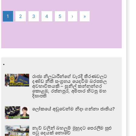
1
2
3
4
5
›
»
.
රාජ්‍ය නිලධාරීන්ගේ වැරදි තීරණවලට
දණ්ඩ නීති සංග්‍රහය යෙදවීම බරපතල
අවභාවිතයකි – සුනිල් කන්නන්ගර
කොළඹ, රත්නපුර, අම්පාර හිටපු මහ
දිසාපති
ලෝකයේ අඩුවෙන්ම නිදා ගන්නා ජාතිය?
නැව් වලින් බහලුම් මුහුදට පෙරලීම සුළු
පටු දෙයක් නොවේ