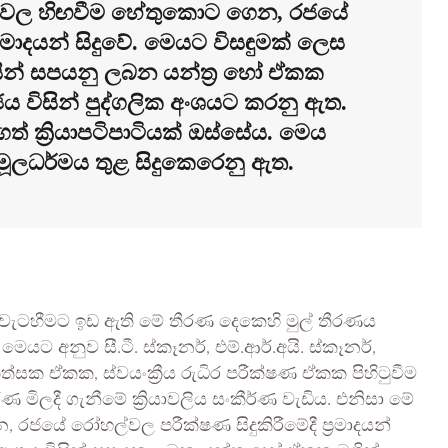
්වල හිඟවීම හේතුකොට ගෙන, රජයේ
‍රමාදයන් සිදුවේ. මෙයට විසඳුමක් ලෙස
සින් සපයනු ලබන යන්ත්‍ර හෝ ඒකක
ජය විසින් පුද්ගලික අංශයට කරනු ඇත.
ගත් ක්‍රියාපටිපාටියක් ඔස්සේය. මෙය
්ව මූලධර්මය තුළ සිදුකෙරෙනු ඇත.
 වැටහීමට ඉඩ ඇති මේ තීරණ දෙකෙහි මුල් තීරණය
ට අනුව සී.ටී. ස්කෑනර්, එම්.ආර්.අයි. ස්කෑනර්,
කිත්සක ඒකක, ස්වයංක්‍රීය රුධිර පරීක්ෂණ ඒකක පිහිටුවීම
ිලදී ගැනීමේ ක්‍රියාවලිය සංකීර්ණ වැඩිය. එනිසා මේ
යේ රෝහල්වල පරීක්ෂණ සිදුකිරීමේදී ප්‍රමාදයන්