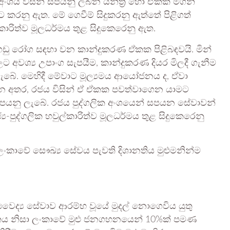
 අංශය විසින් සපයනු ලබන යන්ත්‍ර හෝ ඒකක මගින්
යට කරනු ඇත. මේ ගෙවීම් සිදුකරනු ඇත්තේ පිළිගත්
ුල්කාරිත්ව මූලධර්මය තුළ සිදුකෙරෙනු ඇත.
ඩු රෝග සඳහා වන කාන්දුකරණ ඒකක පිළිබඳවයි. මින්
වලට අවශ්‍ය උපාංග සැපයීම, කාන්දුකරණ දියර මිලදී ගැනීම
ු ලැබේ. මෙහිදී මේවාට මූල්‍යමය ආයෝජනය ද, ඒවා
ලබන අතර, රජය විසින් ඒ ඒකක පවත්වාගෙන යාමට
යනු ලැබේ. රජය පුද්ගලික අංශයෙන් සපයන සේවාවන්
ය-පුද්ගලික හවුල්කාරිත්ව මූලධර්මය තුළ සිදුකෙරෙනු
ලංකාවේ සෞඛ්‍ය සේවය පැවති දිශානතිය මුළුමනින්ම
හිර වෛද්‍ය සේවාව ආරම්භ වූයේ මුදල් නොගෙවිය යුතු
තය නිසා ලංකාවේ මුළු ජනගහනයෙන් 10%ක් පමණ