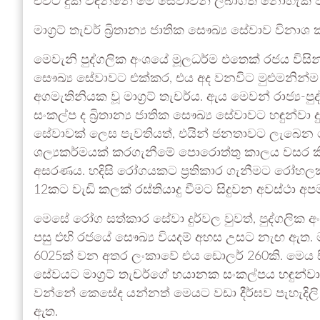
එවිට දුක් විඳින්නේ මේ සේවාවන් ලබාගත නොහැකි
මාග්‍රට් තැචර් බ්‍රිතාන්‍ය ජාතික සෞඛ්‍ය සේවාව විනාශ
මෙවැනි පුද්ගලික අංශයේ මූලධර්ම එතෙක් රජය විසින්
සෞඛ්‍ය සේවාවට එක්කර, එය අද වනවිට මුළුමනින්ම වින
අගමැතිනියක වූ මාග්‍රට් තැචර්ය. ඇය මෙවන් රාජ්‍ය-පුද
සංකල්ප ද බ්‍රිතාන්‍ය ජාතික සෞඛ්‍ය සේවාවට හඳුන්වා
සේවාවක් ලෙස පැවතියත්, එයින් ජනතාවට ලැබෙන සේවා
ශල්‍යකර්මයක් කරගැනීමේ පොරොත්තු කාලය වසර කි
අසරණය. හදිසි රෝගයකට ප්‍රතිකාර ගැනීමට රෝහ
12කට වැඩි කලක් රස්තියාදු වීමට සිදුවන අවස්ථා අ
මෙසේ රෝග සත්කාර සේවා දුර්වල වුවත්, පුද්ගලික අං
පසු එහි රජයේ සෞඛ්‍ය වියදම් අහස උසට නැඟ ඇත. මහ
6025ක් වන අතර ලංකාවේ එය ඩොලර් 260කි. මෙය සි
සේවයට මාග්‍රට් තැචර්ගේ භයානක සංකල්පය හඳුන්වා
වන්නේ කෙසේද යන්නත් මෙයට වඩා දීර්ඝව පැහැදිලි කළ
ඇත.