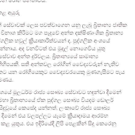
 වන රෝගී ජනතාවයි.
 කළ අයුරු
 සේවාවක් ලෙස පවත්වාගෙන යනු ලැබූ බ්‍රිතාන්‍ය ජාතික
ාශ කිරීමට මග පෑදුවේ අන්ත දක්ෂිණාංශික බ්‍රිතාන්‍ය
්ගලික හවුල් ක්‍රියාකාරිත්වයන් ද, පුද්ගලික අංශයේ
 දුන්නාය. අද වනවිටත් එය මුදල් නොගෙවිය යුතු
ව අන්ත දුර්වලය. බ්‍රිතාන්‍යයේ සාමාන්‍ය
හිපයකි. සති අන්තවල රෝගීන් වෛද්‍යවරුන් නැතිව
ලකට යන රෝගියෙකුට වෛද්‍යවරයෙකු මුණගැසීමට පැය
පමණය.
ශයේ මූලධර්ම රාජ්‍ය සෞඛ්‍ය සේවාවට හඳුන්වා දීමෙන්
ා බ්‍රිතාන්‍යයේ ඒක පුද්ගල සෞඛ්‍ය වියදම ඩොලර්
දුවූයේ කෙසේද යන්නත්, ලංකාවේ රාජ්‍ය සෞඛ්‍ය
 දීමෙන් එය වලපල්ලට යෑමේ ක්‍රියාදාමය ආරම්භ
 යුතුය. එය ඉදිරියේදී ලිපි පෙළකින් සිදු කෙරෙනු