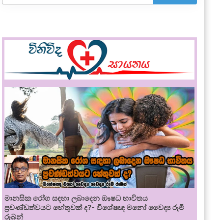
මානසික රෝග සඳහා ලබාදෙන ඖෂධ භාවිතය
ප්‍රචණ්ඩත්වයට හේතුවක් ද?- විශේෂඥ මනෝ වෛද්‍ය රූමි
රූබන්