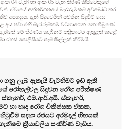
වේ අංක 04 වැනි හා අංක 05 වැනි තීරණ කිසිවෙකුගේ
ත්, ඒවායේ අන්තර්ගතයේ බැරෑරුම්කම අවබෝධ කර
තිව අපහසුය. දැන් සිදුවෙමින් පවතින සිදුවීම් දෙස
 කළ අය පවා එහි බැරෑරුම්කම වටහාගෙන නොතිබුණේ
ඩ ඇත්තේ මේ තීරණය කැබිනට් පත්‍රිකාවට ඇතුළත් කළේ
මා රහස් පොලිසියට පැමිණිල්ලක් කිරීමයි.
ා ගනු ලැබ ඇතැයි වැටහීමට ඉඩ ඇති
ජයේ රෝහල්වල සිදුවන රෝග පරීක්ෂණ
 ස්කෑනර්, එම්.ආර්.අයි. ස්කෑනර්,
 ගැනීමට හා හෘද රෝග චිකිත්සක ඒකක,
පිහිටුවීම සඳහා රජයට අරමුදල් හිඟයක්
ීමේ ක්‍රියාවලිය සංකීර්ණ වැඩිය.