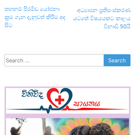
තහනම් පිරමීඩ යෝජනා
අධ්‍යාපන ප්‍රතිසංස්කරණ
ක්‍රම ගැන දැනුවත් කිරීම අද
යටතේ විෂයයකට කාලය
සිට
විනාඩි 50යි