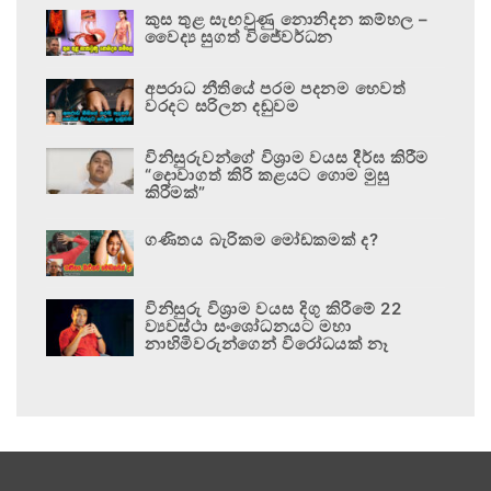
කුස තුළ සැඟවුණු නොනිදන කම්හල –
වෛද්‍ය සුගත් විජේවර්ධන
අපරාධ නීතියේ පරම පදනම හෙවත්
වරදට සරිලන දඬුවම
විනිසුරුවන්ගේ විශ්‍රාම වයස දීර්ඝ කිරීම
“දොවාගත් කිරි කළයට ගොම මුසු
කිරීමක්”
ගණිතය බැරිකම මෝඩකමක් ද?
විනිසුරු විශ්‍රාම වයස දිගු කිරීමේ 22
ව්‍යවස්ථා සංශෝධනයට මහා
නාහිමිවරුන්ගෙන් විරෝධයක් නෑ