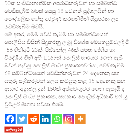
50ක් සංවිධානාත්මක අපරාධකරුවන් හා සම්බන්ධ
වෙඩිතැබීම් බවත් සෙසු 18 වෙනත් පුද්ගලයින් හා
පෞද්ගලික හේතු අරමුණු කරගනිමින් සිදුකරන ලද
වෙඩිතැබීම් බවයි.
මේ අතර, මෙම වෙඩි තැබීම් හා සම්බන්ධයෙන්
පොලීසිය විසින් සිදුකරනු ලැබූ විශේෂ මෙහෙයුම්වලදී ටී
-56 ගිනිඅවි 23ක්, පිස්තෝල 46ක් සමඟ දේශීය හා
විදේශීය ගිනි අවි 1,165ක් පොලිස් භාරයට ගෙන ඇති
බවත් පැවසු පොලිස් මාධ්‍ය ප්‍රකාශකවරයා, වෙඩිතැබීම්
68 සම්බන්ධයෙන් වෙඩික්කරුවන් 24 දෙනෙකු සහ
යතුරු පැදිකරුවන් ලෙස කටයුතු කළ 15 දෙනෙකු සහ
ආධාර අනුබල දුන් 150ක් අත්අඩංගුවට ගෙන ඇතැයි ද
පොලිස් මාධ්‍ය ප්‍රකාශක, සහකාර පොලිස් අධිකාරී එෆ්.යූ.
වුට්ලර් මහතා පවසා තිබේ.
කාලීන පුවත්