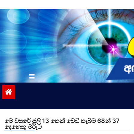
Skip
to
content
vinivida.lk
මේ වසරේ ජූලි 13 තෙක් වෙඩි තැබීම් 68න් 37
දෙනෙකු මරුට