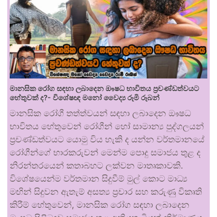
මානසික රෝග සඳහා ලබාදෙන ඖෂධ භාවිතය ප්‍රචණ්ඩත්වයට
හේතුවක් ද?- විශේෂඥ මනෝ වෛද්‍ය රූමි රූබන්
මානසික රෝගී තත්ත්වයන් සඳහා ලබාදෙන ඖෂධ
භාවිතය හේතුවෙන් රෝගීන් හෝ සාමාන්‍ය පුද්ගලයන්
ප්‍රචණ්ඩත්වයට යොමු විය හැකි ද යන්න වර්තමානයේ
රෝගීන්ගේ භාරකරුවන් මෙන්ම පොදු සමාජය තුළ ද
නිරන්තරයෙන් කතාබහට ලක්වන මාතෘකාවකි.
විශේෂයෙන්ම වර්තමාන සිදුවීම් මුල් කොට මාධ්‍ය
මඟින් සිදුවන ඇතැම් අසත්‍ය ප්‍රචාර සහ කරුණු විකෘති
කිරීම් හේතුවෙන්, මානසික රෝග සඳහා ලබාදෙන