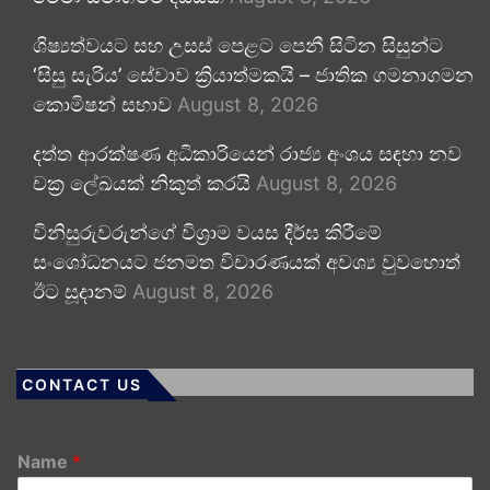
ශිෂ්‍යත්වයට සහ උසස් පෙළට පෙනී සිටින සිසුන්ට
‘සිසු සැරිය’ සේවාව ක්‍රියාත්මකයි – ජාතික ගමනාගමන
කොමිෂන් සභාව
August 8, 2026
දත්ත ආරක්ෂණ අධිකාරියෙන් රාජ්‍ය අංශය සඳහා නව
චක්‍ර ලේඛයක් නිකුත් කරයි
August 8, 2026
විනිසුරුවරුන්ගේ විශ්‍රාම වයස දීර්ඝ කිරීමේ
සංශෝධනයට ජනමත විචාරණයක් අවශ්‍ය වුවහොත්
ඊට සූදානම්
August 8, 2026
CONTACT US
Name
*