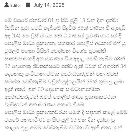
July 14, 2025
Editor
මේ වසරේ ජනවාරි 01 දා සිට ජූලි 13 වන දින දක්වා
දිවයින පුරා වෙඩි තැබීමේ සිදුවීම් 68ක් වාර්තා වී ඇතැයි
අද (14) පොලිස් මාධ්‍ය කොට්ඨාසයේ ශ්‍රවණාගාරයේ දී
පොලිස් මාධ්‍ය ප්‍රකාශක, සහකාර පොලිස් අධිකාරී එෆ්.යූ.
වුට්ලර් මහතා විසින් පවත්වන විශේෂ ප්‍රවෘත්ති
සාකච්ඡාවකදී අනාවරණය විය.අදාළ වෙඩි තැබීම් 68න්
37 දෙනෙකු ජීවිතක්ෂයට පත්ව ඇති බවත් ඒ අතුරින් 34
දෙනෙකු සංවිධානාත්මක අපරාධකරුවන් වන බවත්
සමස්ත වෙඩිතැබීම් වලින් පුද්ගලයින් 39ක් තුවාල ලබා
ඇති අතර, ඉන් 30 දෙනෙකු සංවිධානාත්මක
අපරාධකරුවන් බවත් පොලිස් මාධ්‍ය ප්‍රකාශකවරයා
වැඩිදුරටත් අනාවරණය කොට තිබේ.
පොලිස් මාධ්‍ය ප්‍රකාශකවරයා මෙහි දී සඳහන් කළේ මෙම
වසරේ ජනවාරි 01 දා සිට ජූලි 13 වන දින දක්වා වූ
කාලය තුළ මෙම වෙඩිතැබීම් වාර්තා වී ඇති අතර, ඉන්