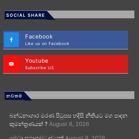
SOCIAL SHARE
Facebook
Like us on Facebook
Youtube
Subscribe US
නවතම
බන්ධනාගාර මරණ පිටුපස හදිසි නීතියට මග පාදන
කුමන්ත්‍රණයක් ?
August 8, 2026
මෙටා සමාගමට දඩයක්
August 8, 2026