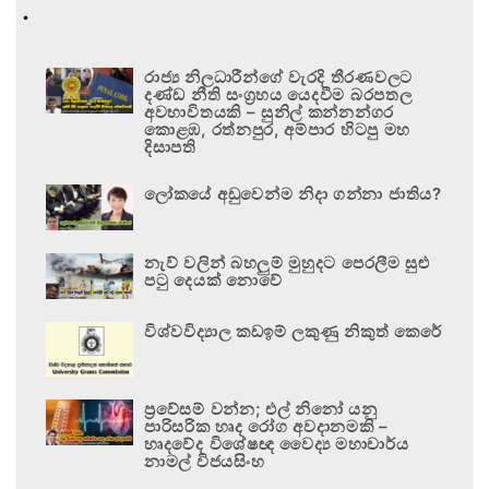
.
රාජ්‍ය නිලධාරීන්ගේ වැරදි තීරණවලට
දණ්ඩ නීති සංග්‍රහය යෙදවීම බරපතල
අවභාවිතයකි – සුනිල් කන්නන්ගර
කොළඹ, රත්නපුර, අම්පාර හිටපු මහ
දිසාපති
ලෝකයේ අඩුවෙන්ම නිදා ගන්නා ජාතිය?
නැව් වලින් බහලුම් මුහුදට පෙරලීම සුළු
පටු දෙයක් නොවේ
විශ්වවිද්‍යාල කඩඉම් ලකුණු නිකුත් කෙරේ
ප්‍රවේසම් වන්න; එල් නිනෝ යනු
පාරිසරික හෘද රෝග අවදානමකි –
හෘදවේද විශේෂඥ වෛද්‍ය මහාචාර්ය
නාමල් විජයසිංහ