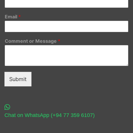
Email
*
Comment or Message
*
Submit
Chat on WhatsApp (+94 77 359 6107)