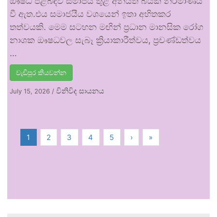
ඖෂධ පිළිබඳව සමාජය තුළ අනියත බියක් නිර්මාණය
වී ඇත.එය සමාජයීය වශයෙන් ඉතා අහිතකර
තත්වයකි. මෙම සටහන මඟින් ප්‍රධාන මානසික රෝග
නාශක ඖෂධවල සැබෑ ක්‍රියාකාරීත්වය, ප්‍රචණ්ඩත්වය
…
වැඩිපුර කියවන්න
විනිවිද සායනය
July 15, 2026
/
1
2
3
4
5
›
»