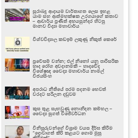
සුරාබදු ආදායම වාර්තාගත ලෙස ඉහළ
යාම සහ ආත්මභක්ෂක උරගයාගේ කතාව
– ආචාර්ය ප්‍රණීත් අභයසුන්දර හිටපු
මානව විද්‍යා මහාචාර්ය
විශ්වවිද්‍යාල කඩඉම් ලකුණු නිකුත් කෙරේ
ප්‍රවේසම් වන්න; එල් නිනෝ යනු පාරිසරික
හෘද රෝග අවදානමකි – හෘදවේද
විශේෂඥ වෛද්‍ය මහාචාර්ය නාමල්
විජයසිංහ
අපරාධ නීතියේ පරම පදනම හෙවත්
වරදට සරිලන දඬුවම
කුස තුළ සැඟවුණු නොනිදන කම්හල –
වෛද්‍ය සුගත් විජේවර්ධන
විනිසුරුවන්ගේ විශ්‍රාම වයස දීර්ඝ කිරීම
“දොවාගත් කිරි කළයට ගොම මුසු
කිරීමක්”