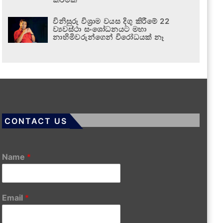
විනිසුරු විශ්‍රාම වයස දිගු කිරීමේ 22
ව්‍යවස්ථා සංශෝධනයට මහා
නාහිමිවරුන්ගෙන් විරෝධයක් නෑ
CONTACT US
Name
*
Email
*