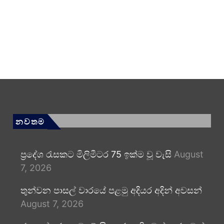
නවතම
ප්‍රදේශ රැසකට මිලිමීටර 75 ඉක්ම වූ වැසි
August
7, 2026
තුන්වන පාසල් වාරයේ පළමු අදියර අදින් අවසන්
August 7, 2026