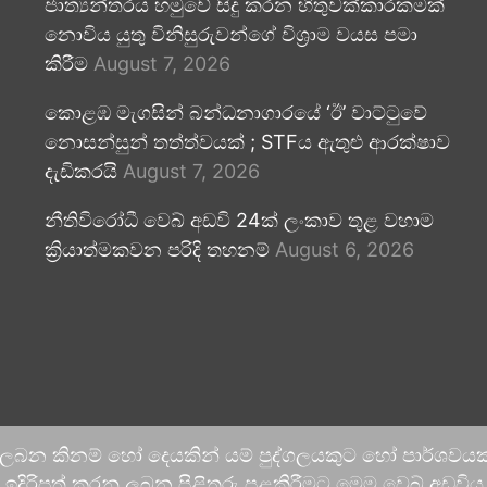
ජාත්‍යන්තරය හමුවේ සිදු කරන හිතුවක්කාරකමක්
නොවිය යුතු විනිසුරුවන්ගේ විශ්‍රාම වයස පමා
කිරීම
August 7, 2026
කොළඹ මැගසින් බන්ධනාගාරයේ ‘ඊ’ වාට්ටුවේ
නොසන්සුන් තත්ත්වයක් ; STFය ඇතුළු ආරක්ෂාව
දැඩිකරයි
August 7, 2026
නීතිවිරෝධී වෙබ් අඩවි 24ක් ලංකාව තුළ වහාම
ක්‍රියාත්මකවන පරිදි තහනම්
August 6, 2026
 ලබන කිනම් හෝ දෙයකින් යම් පුද්ගලයකුට හෝ පාර්ශවයකට
දිරිපත් කරනු ලබන පිළිතුරු පළකිරීමට මෙම වෙබ් අඩවිය ආච