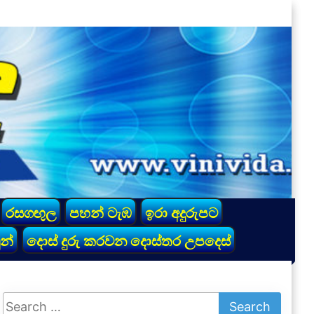
රසගඟුල
පහන් ටැඹ
ඉරා අදුරුපට
න්
දොස් දුරු කරවන දොස්තර උපදෙස්