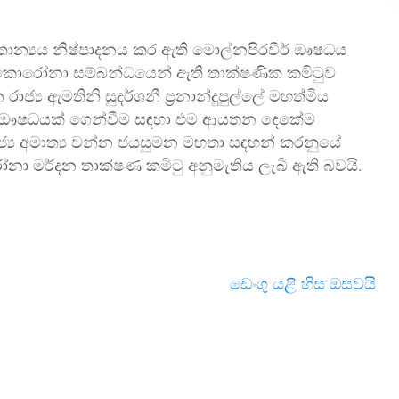
රිතාන්‍යය නිෂ්පාදනය කර ඇති මොල්නපිරවීර් ඖෂධය
ොරෝනා සම්බන්ධයෙන් ඇති තාක්ෂණික කමිටුව
්‍ය ඇමතිනි සුදර්ශනී ප්‍රනාන්දුපුල්ලේ මහත්මිය
 ඖෂධයක් ගෙන්වීම සඳහා එම ආයතන දෙකේම
රාජ්‍ය අමාත්‍ය චන්න ජයසුමන මහතා සඳහන් කරනුයේ
ර්දන තාක්ෂණ කමිටු අනුමැතිය ලැබී ඇති බවයි.
ඩෙංගු යළි හිස ඔසවයි