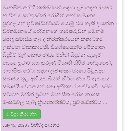
මානසික රෝගී තත්ත්වයන් සඳහා ලබාදෙන ඖෂධ
භාවිතය හේතුවෙන් රෝගීන් හෝ සාමාන්‍ය
පුද්ගලයන් ප්‍රචණ්ඩත්වයට යොමු විය හැකි ද යන්න
වර්තමානයේ රෝගීන්ගේ භාරකරුවන් මෙන්ම
පොදු සමාජය තුළ ද නිරන්තරයෙන් කතාබහට
ලක්වන මාතෘකාවකි. විශේෂයෙන්ම වර්තමාන
සිදුවීම් මුල් කොට මාධ්‍ය මඟින් සිදුවන ඇතැම්
අසත්‍ය ප්‍රචාර සහ කරුණු විකෘති කිරීම් හේතුවෙන්,
මානසික රෝග සඳහා ලබාදෙන ඖෂධ පිළිබඳව
සමාජය තුළ අනියත බියක් නිර්මාණය වී ඇත.එය
සමාජයීය වශයෙන් ඉතා අහිතකර තත්වයකි. මෙම
සටහන මඟින් ප්‍රධාන මානසික රෝග නාශක
ඖෂධවල සැබෑ ක්‍රියාකාරීත්වය, ප්‍රචණ්ඩත්වය …
වැඩිපුර කියවන්න
විනිවිද සායනය
July 15, 2026
/