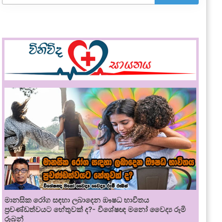
මානසික රෝග සඳහා ලබාදෙන ඖෂධ භාවිතය
ප්‍රචණ්ඩත්වයට හේතුවක් ද?- විශේෂඥ මනෝ වෛද්‍ය රූමි
රූබන්