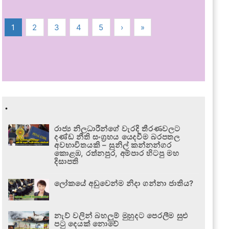
1
2
3
4
5
›
»
.
රාජ්‍ය නිලධාරීන්ගේ වැරදි තීරණවලට
දණ්ඩ නීති සංග්‍රහය යෙදවීම බරපතල
අවභාවිතයකි – සුනිල් කන්නන්ගර
කොළඹ, රත්නපුර, අම්පාර හිටපු මහ
දිසාපති
ලෝකයේ අඩුවෙන්ම නිදා ගන්නා ජාතිය?
නැව් වලින් බහලුම් මුහුදට පෙරලීම සුළු
පටු දෙයක් නොවේ