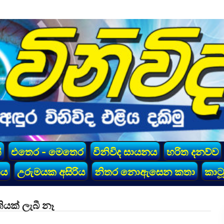
්
එතෙර - මෙතෙර
විනිවිද සායනය
හරිත දනව්ව
කය
උරුමයක අසිරිය
නිතර නොඇසෙන කතා
කාටූ
යක් ලැබී නෑ