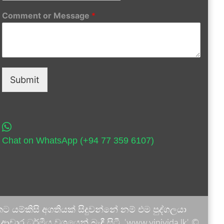
Comment or Message
*
Submit
Chat on WhatsApp (+94 77 359 6107)
 යම්කිසි අගතියක් සිදුවන්නේ නම් එම පුද්ගලයා
ාර ධර්මීය වශයෙන් බැඳී සිටී. 'www.vinivida.lk' ©