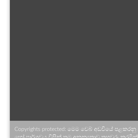
Copyrights protected: මෙම වෙබ් අඩවියේ පළකරනු
හෝ පාර්ශවය විසින් තම අනන්‍යතාව තහවුරු කරමින් ඉ