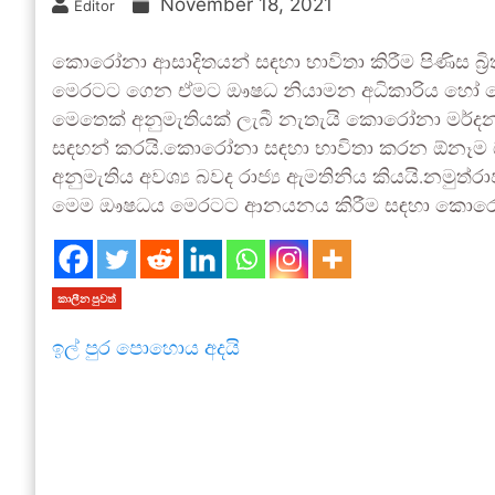
November 18, 2021
Editor
කොරෝනා ආසාදිතයන් සඳහා භාවිතා කිරීම පිණිස බ්‍
මෙරටට ගෙන ඒමට ඖෂධ නියාමන අධිකාරිය හෝ ක
මෙතෙක් අනුමැතියක් ලැබී නැතැයි කොරෝනා මර්දන රාජ
සඳහන් කරයි.කොරෝනා සඳහා භාවිතා කරන ඕනෑම
අනුමැතිය අවශ්‍ය බවද රාජ්‍ය ඇමතිනිය කියයි.නමුත්
මෙම ඖෂධය මෙරටට ආනයනය කිරීම සඳහා කොරෝනා ම
කාලීන පුවත්
ඉල් පුර පොහොය අදයි