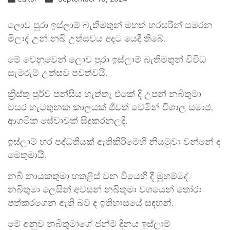
ලොව පුරා ඉස්ලාම් බැතිමතුන් මහත් හරසරින් සමරන
මිලාද් උන් නබි උත්සවය අදට යෙදී තිබේ.
මේ වෙනුවෙන් ලොව පුරා ඉස්ලාම් බැතිමතුන් විවිධ
සැමරුම් උත්සව පවත්වයි.
ක්‍රිස්තු පූර්ව පන්සිය හැත්තෑ එකේ දී උපන් නබිතුමා
වසර හැටතුනක කාලයක් ජීවත් වෙමින් විශාල සමාජ,
ආගමික සේවාවක් සිදුකරනලදි.
ඉස්ලාම් හර පද්ධතියක් ඇතිකිරීමෙහි නියමුවා වන්නේ ද
මෙතුමායි.
නබි නායකතුමා හතළිස් වන වියෙහි දී මුහම්මද්
නබිතුමා ලෙසින් අවසන් නබිතුමා වශයෙන් තෝරා
පත්කරගෙන ඇති බව ද ඉතිහාසයේ සඳහන්.
මේ අනුව නබිතුමාගේ ජන්ම දිනය ඉස්ලාම්