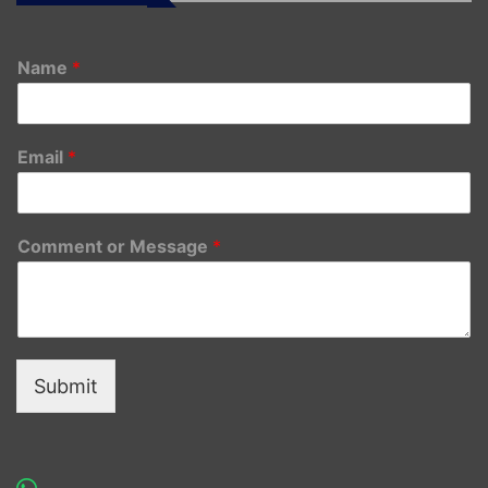
Name
*
Email
*
Comment or Message
*
Submit