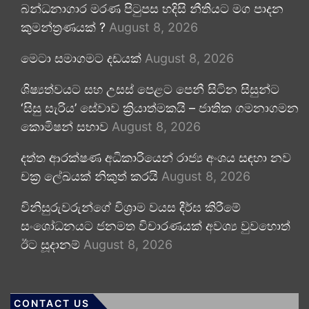
බන්ධනාගාර මරණ පිටුපස හදිසි නීතියට මග පාදන
කුමන්ත්‍රණයක් ?
August 8, 2026
මෙටා සමාගමට දඩයක්
August 8, 2026
ශිෂ්‍යත්වයට සහ උසස් පෙළට පෙනී සිටින සිසුන්ට
‘සිසු සැරිය’ සේවාව ක්‍රියාත්මකයි – ජාතික ගමනාගමන
කොමිෂන් සභාව
August 8, 2026
දත්ත ආරක්ෂණ අධිකාරියෙන් රාජ්‍ය අංශය සඳහා නව
චක්‍ර ලේඛයක් නිකුත් කරයි
August 8, 2026
විනිසුරුවරුන්ගේ විශ්‍රාම වයස දීර්ඝ කිරීමේ
සංශෝධනයට ජනමත විචාරණයක් අවශ්‍ය වුවහොත්
ඊට සූදානම්
August 8, 2026
CONTACT US