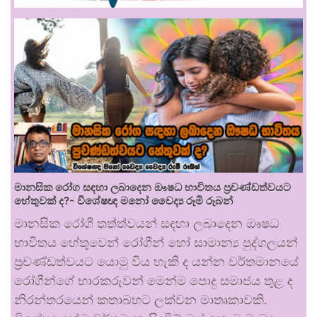
මානසික රෝග සඳහා ලබාදෙන ඖෂධ භාවිතය ප්‍රචණ්ඩත්වයට
හේතුවක් ද?- විශේෂඥ මනෝ වෛද්‍ය රූමි රූබන්
මානසික රෝගී තත්ත්වයන් සඳහා ලබාදෙන ඖෂධ
භාවිතය හේතුවෙන් රෝගීන් හෝ සාමාන්‍ය පුද්ගලයන්
ප්‍රචණ්ඩත්වයට යොමු විය හැකි ද යන්න වර්තමානයේ
රෝගීන්ගේ භාරකරුවන් මෙන්ම පොදු සමාජය තුළ ද
නිරන්තරයෙන් කතාබහට ලක්වන මාතෘකාවකි.