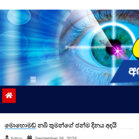
Skip
to
content
vinivida.lk
මොහොමඩ් නබි තුමන්ගේ ජන්ම දිනය අදයි
September 16, 2024
Editor