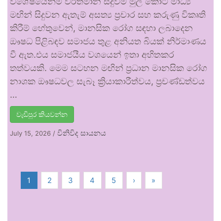
විශේෂයෙන්ම වර්තමාන සිදුවීම් මුල් කොට මාධ්‍ය
මඟින් සිදුවන ඇතැම් අසත්‍ය ප්‍රචාර සහ කරුණු විකෘති
කිරීම් හේතුවෙන්, මානසික රෝග සඳහා ලබාදෙන
ඖෂධ පිළිබඳව සමාජය තුළ අනියත බියක් නිර්මාණය
වී ඇත.එය සමාජයීය වශයෙන් ඉතා අහිතකර
තත්වයකි. මෙම සටහන මඟින් ප්‍රධාන මානසික රෝග
නාශක ඖෂධවල සැබෑ ක්‍රියාකාරීත්වය, ප්‍රචණ්ඩත්වය
…
වැඩිපුර කියවන්න
විනිවිද සායනය
July 15, 2026
/
1
2
3
4
5
›
»