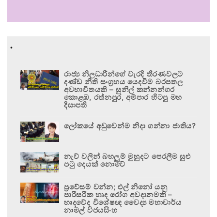
.
රාජ්‍ය නිලධාරීන්ගේ වැරදි තීරණවලට
දණ්ඩ නීති සංග්‍රහය යෙදවීම බරපතල
අවභාවිතයකි – සුනිල් කන්නන්ගර
කොළඹ, රත්නපුර, අම්පාර හිටපු මහ
දිසාපති
ලෝකයේ අඩුවෙන්ම නිදා ගන්නා ජාතිය?
නැව් වලින් බහලුම් මුහුදට පෙරලීම සුළු
පටු දෙයක් නොවේ
ප්‍රවේසම් වන්න; එල් නිනෝ යනු
පාරිසරික හෘද රෝග අවදානමකි –
හෘදවේද විශේෂඥ වෛද්‍ය මහාචාර්ය
නාමල් විජයසිංහ