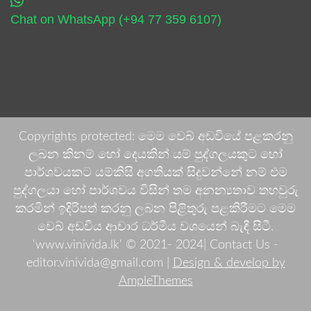
Chat on WhatsApp (+94 77 359 6107)
Copyrights protected: මෙම වෙබ් අඩවියේ පළකරනු
ලබන කිනම් හෝ දෙයකින් යම් පුද්ගලයකුට හෝ
පාර්ශවයකට යම්කිසි අගතියක් සිදුවන්නේ නම් එම
පුද්ගලයා හෝ පාර්ශවය විසින් තම අනන්‍යතාව තහවුරු
කරමින් ඉදිරිපත් කරනු ලබන පිළිතුරු පළකිරීමට මෙම
වෙබ් අඩවිය ආචාර ධර්මීය වශයෙන් බැඳී සිටී.
'www.vinivida.lk' © 2021- 2024| Contact Us -
editor.vinivida@gmail.com |
Design & develop by
AmpleThemes