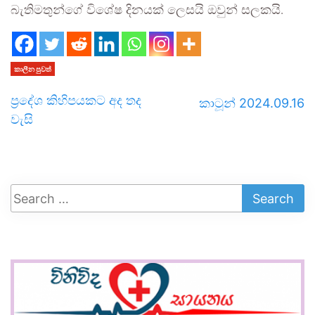
බැතිමතුන්ගේ විශේෂ දිනයක් ලෙසයි ඔවුන් සලකයි.
කාලීන පුවත්
ප්‍රදේශ කිහිපයකට අද තද
කාටූන් 2024.09.16
වැසි