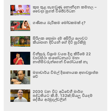
කුස තුළ සැඟවුණු නොනිදන කම්හල –
වෛද්‍ය සුගත් විජේවර්ධන
ගණිතය බැරිකම මෝඩකමක් ද?
සිරිලක සොබා දම් අසිරිය ලොවට
කියාපාන දිවියන් ගේ දිවි සුරකිමු
විනිසුරු විශ්‍රාම වයස දිගු කිරීමේ 22
ව්‍යවස්ථා සංශෝධනයට මහා
නාහිමිවරුන්ගෙන් විරෝධයක් නෑ
මහාචාර්ය විමල් දිසානායක අභාවප්‍රාප්ත
වේ
2030 වන විට අධිවේගී මාර්ග
පද්ධතියට කි.මී. 132ක්;සියලු වියදම්
දේශීය අරමුදල්වලින්