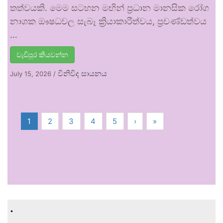
තත්වයකි. මෙම සටහන මඟින් ප්‍රධාන මානසික රෝග
නාශක ඖෂධවල සැබෑ ක්‍රියාකාරීත්වය, ප්‍රචණ්ඩත්වය
…
වැඩිපුර කියවන්න
විනිවිද සායනය
July 15, 2026
/
1
2
3
4
5
›
»
.