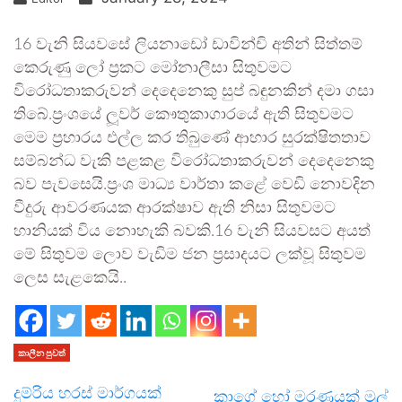
16 වැනි සියවසේ ලියනාඩෝ ඩාවින්චි අතින් සිත්තම්
කෙරුණු ලෝ ප්‍රකට මෝනාලීසා සිතුවමට
විරෝධතාකරුවන් දෙදෙනෙකු සුප් බඳුනකින් දමා ගසා
තිබේ.ප්‍රංශයේ ලූවර් කෞතුකාගාරයේ ඇති සිතුවමට
මෙම ප්‍රහාරය එල්ල කර තිබුණේ ආහාර සුරක්ෂිතතාව
සම්බන්ධ වැකි පළකළ විරෝධතාකරුවන් දෙදෙනෙකු
බව පැවසෙයි.ප්‍රංශ මාධ්‍ය වාර්තා කළේ වෙඩි නොවදින
වීදුරු ආවරණයක ආරක්ෂාව ඇති නිසා සිතුවමට
හානියක් විය නොහැකි බවකි.16 වැනි සියවසට අයත්
මේ සිතුවම ලොව වැඩිම ජන ප්‍රසාදයට ලක්වූ සිතුවම
ලෙස සැළකෙයි..
කාලීන පුවත්
දුම්රිය හරස් මාර්ගයක්
කාගේ හෝ මරණයක් මුල්