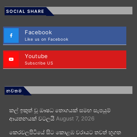
SOCIAL SHARE
Facebook
Like us on Facebook
Youtube
Subscribe US
නවතම
කල් ඉකුත් වූ ඖෂධ තොගයක් සමඟ සැපයුම්
ආයතනයක් වටලයි
August 7, 2026
කෙරවලපිටියේ සිට කොළඹ වරායට තවත් භූගත