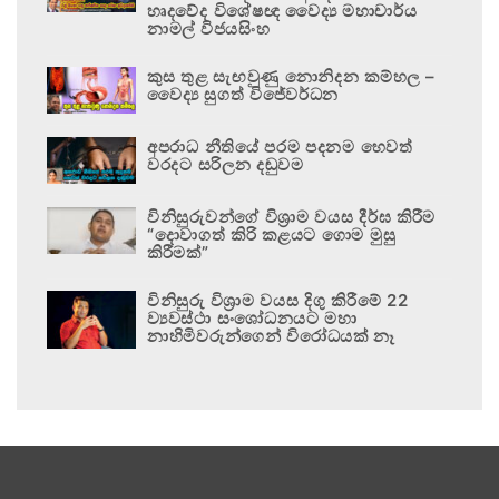
හෘදවේද විශේෂඥ වෛද්‍ය මහාචාර්ය
නාමල් විජයසිංහ
කුස තුළ සැඟවුණු නොනිදන කම්හල –
වෛද්‍ය සුගත් විජේවර්ධන
අපරාධ නීතියේ පරම පදනම හෙවත්
වරදට සරිලන දඬුවම
විනිසුරුවන්ගේ විශ්‍රාම වයස දීර්ඝ කිරීම
“දොවාගත් කිරි කළයට ගොම මුසු
කිරීමක්”
විනිසුරු විශ්‍රාම වයස දිගු කිරීමේ 22
ව්‍යවස්ථා සංශෝධනයට මහා
නාහිමිවරුන්ගෙන් විරෝධයක් නෑ