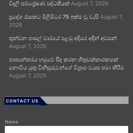
විදුලි සම්ප්‍රේෂණ පද්ධතියක්
August 7, 2026
ප්‍රදේශ රැසකට මිලිමීටර 75 ඉක්ම වූ වැසි
August 7,
2026
තුන්වන පාසල් වාරයේ පළමු අදියර අදින් අවසන්
August 7, 2026
ජාත්‍යන්තරය හමුවේ සිදු කරන හිතුවක්කාරකමක්
නොවිය යුතු විනිසුරුවන්ගේ විශ්‍රාම වයස පමා කිරීම
August 7, 2026
CONTACT US
Name
*