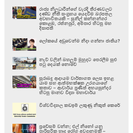
රාජ්‍ය නිලධාරීන්ගේ වැරදි තීරණවලට
දණ්ඩ නීති සංග්‍රහය යෙදවීම බරපතල
අවභාවිතයකි – සුනිල් කන්නන්ගර
කොළඹ, රත්නපුර, අම්පාර හිටපු මහ
දිසාපති
ලෝකයේ අඩුවෙන්ම නිදා ගන්නා ජාතිය?
නැව් වලින් බහලුම් මුහුදට පෙරලීම සුළු
පටු දෙයක් නොවේ
සුරාබදු ආදායම වාර්තාගත ලෙස ඉහළ
යාම සහ ආත්මභක්ෂක උරගයාගේ
කතාව – ආචාර්ය ප්‍රණීත් අභයසුන්දර
හිටපු මානව විද්‍යා මහාචාර්ය
විශ්වවිද්‍යාල කඩඉම් ලකුණු නිකුත් කෙරේ
ප්‍රවේසම් වන්න; එල් නිනෝ යනු
පාරිසරික හෘද රෝග අවදානමකි –