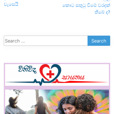
වැසෙයි
කොට සතුටු වීමේ වරදක්
තිබේ ද?