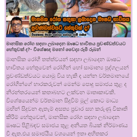
මානසික රෝග සඳහා ලබාදෙන ඖෂධ භාවිතය ප්‍රචණ්ඩත්වයට
හේතුවක් ද?- විශේෂඥ මනෝ වෛද්‍ය රූමි රූබන්
මානසික රෝගී තත්ත්වයන් සඳහා ලබාදෙන ඖෂධ
භාවිතය හේතුවෙන් රෝගීන් හෝ සාමාන්‍ය පුද්ගලයන්
ප්‍රචණ්ඩත්වයට යොමු විය හැකි ද යන්න වර්තමානයේ
රෝගීන්ගේ භාරකරුවන් මෙන්ම පොදු සමාජය තුළ ද
නිරන්තරයෙන් කතාබහට ලක්වන මාතෘකාවකි.
විශේෂයෙන්ම වර්තමාන සිදුවීම් මුල් කොට මාධ්‍ය
මඟින් සිදුවන ඇතැම් අසත්‍ය ප්‍රචාර සහ කරුණු විකෘති
කිරීම් හේතුවෙන්, මානසික රෝග සඳහා ලබාදෙන
ඖෂධ පිළිබඳව සමාජය තුළ අනියත බියක් නිර්මාණය
වී ඇත.එය සමාජයීය වශයෙන් ඉතා අහිතකර