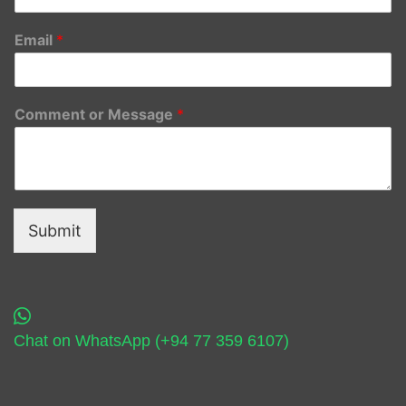
Email
*
Comment or Message
*
Submit
Chat on WhatsApp (+94 77 359 6107)