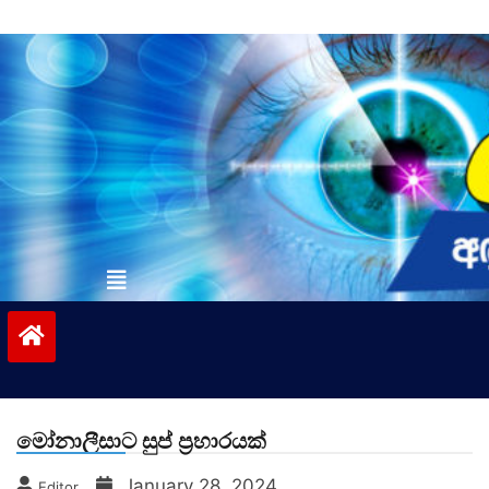
Skip
to
content
vinivida.lk
මෝනාලීසාට සුප් ප්‍රහාරයක්
January 28, 2024
Editor