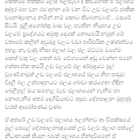
කෙතරම් හිතකර ලෙස බලපෑවා ද කිවහොත් ඒ ජලාශය
අද්දර මහ වන රජ දහන මේ වන විට උඩ වලවේ ජාතික
වනෝද්‍යානය නමින් නම් කොට තිබෙනවා.ඒ… වසරේ
සිටයි. ජූලි,අගෝස්තු මාස වල පවතින නියඟය උඩ
වලවේ ප්‍රදේශයට අමුතු දෙයක් නොවෙයි.නමුත් මේ
වතාවේ කලින් අවුරුදු වලට වඩා පාරිසරික උෂ්ණත්වය
ඉහළ නැංවුණු නිසා ජලාශ වල ජල මට්ටම වගේම
කෙත් වතු වල තෙත් බව වේගයෙන් අඩු වෙන්න පටන්
ගත්තා.ඒක තමයි උඩ වලවේ ජල අර්බුදයට මුල්
වුණේ.නමුත් උඩ වලවේ ජලාශයේ ජලය හිඟ පාඩුව
විදුලි බල උත්පාදනයට ජලය ගබඩා කරගෙන හිඳින
බෙලිහුල් ඔය සමනළ වැව ජලාශයෙන් ගැනීම හා
නොගැනීම අතර දෙගිඩියාවට පසුව දේශපාලන මුහුණු
වරක් ආරෝපණ‍ය වුණා.
ඒ අතරේ උඩ වලවේ ජලාශය බලන්නට ආ විපක්ෂයේ
මුල් පෙළේ දේශපාලනඥයෙක් උඩ වලව ජලාශ පත්ලේ
නිධානයක් තියන බවත් ජලාශය හින්දවීමෙන් ඒ