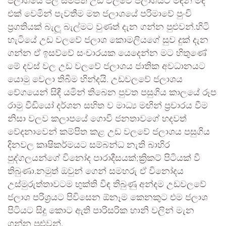
ජලාශයේ ජල සම්පත උඩ වලවේ ජලාශයට මඳින් මඳ
එක් වෙමින් පැවතීම මත ජලාශයේ පරිමාවේ පුංචි
ප්‍රගතියක් බැලූ බැල්මට වුණත් දැන ගන්න පුළුවන්.හිටි
හැටියේ උඩ වලවේ ජලාශ කොමලියගේ සුව දුක් දැන
ගන්න ඒ ඉසව්වේ සංචාරයක යෙදෙන්න මට හිතුණේ
මේ දවස් වල උඩ වලවේ ජලාශය ජාතික අවධානයට
යොමු වෙලා තිබීම හින්දයි. උඩවලවේ ජලාශය
වේගයෙන් සිඳී යමින් තිබෙන පුවත පසුගිය කාලයේ රූප
රාමු වීඩියෝ දර්ශන සහිත ව මාධ්‍ය මඟින් ප්‍රචාරය වීම
නිසා වලව කලාපයේ ගොවි ජනතාවගේ හදවත්
වේදනාවෙන් කම්පිත කළ උඩ වලවේ ජලාශය පසුගිය
දිනවල කෘෂිකර්මයට සම්බන්ධ නැති බාහිර
පුද්ගලයන්ගේ විනෝද පාරාදීසයක්;ක්‍රිකට් පිටියක් වී
තිබුණා.නමුත් ඔවුන් ගෙන් සමහරු ඒ විනෝදය
උස්මුරුත්තාවටම භුක්ති විඳ තිබුණු අන්දම උඩවලවේ
ජලාශ පරිශ්‍රයට පිවිසෙන ඕනෑම කෙනකුට එම ජලාශ
පිටියට සිදු කොට ඇති පාරිසරික හානි වලින් මැන
ගන්න පුළුවන්.