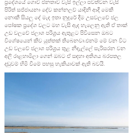
ප්‍රදේශයේ ගොවි ජනතාව වැසි ඉල්ලා පවත්වන වැසි
පිරිත් සජ්ජායනා දේව කන්නලව් යාදිනි ආදී මෙකී
නොකී සියලු දේ මැද ඉතා නුදුරේ දීම උසවලවේ ජල
පෝෂක ප්‍රදේශ වලට මහ වැසි ඇද හැලෙනු ඇති ඒ තාක්
උඩ වලවේ ජලාශ පරිශ්‍රය ඇතුළට පිවිසෙන ඔබට
විශේෂයෙන් කිව යුත්තක් තිබෙනවා.එනම් මේ වන විට
උඩ වලවේ ජලාශ පරිශ්‍රය තුළ නිදැල්ලේ සැරිසරන වන
අලි රාළහාමිලා ගෙන් ඔබට ඒ සඳහා අතිශය බරපතල
දඬුවම් හිමි වීමේ පහසු හැකියාවක් ඇති බවයි.