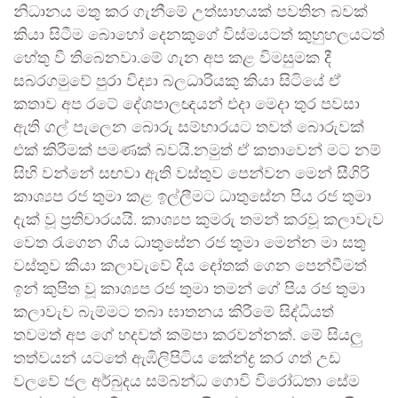
නිධානය මතු කර ගැනීමේ උත්සාහයක් පවතින බවක්
කියා සිටීම බොහෝ දෙනකුගේ විස්මයටත් කුහුහලයටත්
හේතු වී තිබෙනවා.මේ ගැන අප කළ විමසුමක දී
සබරගමුවේ පුරා විද්‍යා බලධාරියකු කියා සිටියේ ඒ
කතාව අප රටේ දේශපාලඥයන් එදා මෙදා තුර පවසා
ඇති ගල් පැලෙන බොරු සම්භාරයට තවත් බොරුවක්
එක් කිරීමක් පමණක් බවයි.නමුත් ඒ කතාවෙන් මට නම්
සිහි වන්නේ සඟවා ඇති වස්තුව පෙන්වන මෙන් සීගිරි
කාශ්‍යප රජ තුමා කළ ඉල්ලීමට ධාතුසේන පිය රජ තුමා
දැක් වූ ප්‍රතිචාරයයි. කාශ්‍යප කුමරු තමන් කරවූ කලාවැව
වෙත රැගෙන ගිය ධාතුසේන රජ තුමා මෙන්න මා සතු
වස්තුව කියා කලාවැවේ දිය දෝතක් ගෙන පෙන්වීමත්
ඉන් කුපිත වූ කාශ්‍යප රජ තුමා තමන් ගේ පිය රජ තුමා
කලාවැව බැම්මට තබා ඝාතනය කිරීමේ සිද්ධියත්
තවමත් අප ගේ හදවත් කම්පා කරවන්නක්. මේ සියලු
තත්වයන් යටතේ ඇඹිලිපිටිය කේන්ද්‍ර කර ගත් උඩ
වලවේ ජල අර්බුදය සම්බන්ධ ගොවි විරෝධතා සේම