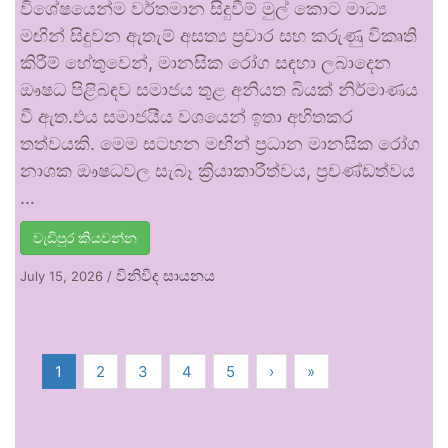
විශේෂයෙන්ම වර්තමාන සිදුවීම් මුල් කොට මාධ්‍ය
මඟින් සිදුවන ඇතැම් අසත්‍ය ප්‍රචාර සහ කරුණු විකෘති
කිරීම් හේතුවෙන්, මානසික රෝග සඳහා ලබාදෙන
ඖෂධ පිළිබඳව සමාජය තුළ අනියත බියක් නිර්මාණය
වී ඇත.එය සමාජයීය වශයෙන් ඉතා අහිතකර
තත්වයකි. මෙම සටහන මඟින් ප්‍රධාන මානසික රෝග
නාශක ඖෂධවල සැබෑ ක්‍රියාකාරීත්වය, ප්‍රචණ්ඩත්වය
…
වැඩිපුර කියවන්න
විනිවිද සායනය
July 15, 2026
/
1
2
3
4
5
›
»