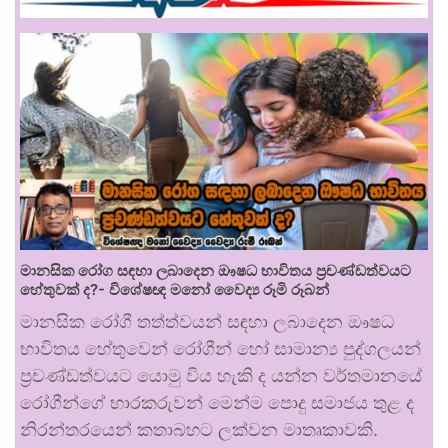
මානසික රෝග සඳහා ලබාදෙන ඖෂධ භාවිතය ප්‍රචණ්ඩත්වයට
හේතුවක් ද?- විශේෂඥ මනෝ වෛද්‍ය රූමි රූබන්
මානසික රෝගී තත්ත්වයන් සඳහා ලබාදෙන ඖෂධ
භාවිතය හේතුවෙන් රෝගීන් හෝ සාමාන්‍ය පුද්ගලයන්
ප්‍රචණ්ඩත්වයට යොමු විය හැකි ද යන්න වර්තමානයේ
රෝගීන්ගේ භාරකරුවන් මෙන්ම පොදු සමාජය තුළ ද
නිරන්තරයෙන් කතාබහට ලක්වන මාතෘකාවකි.