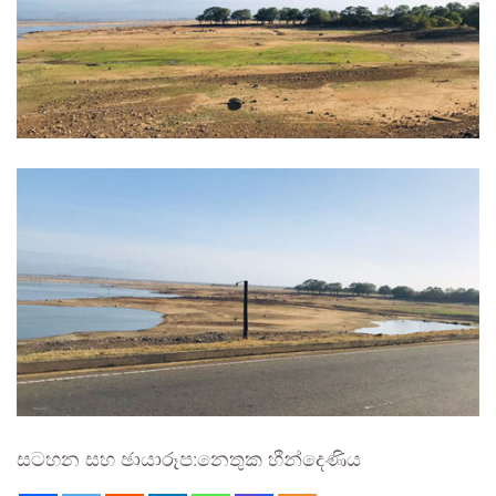
සටහන සහ ඡායාරූප:නෙතුක හීන්දෙණිය