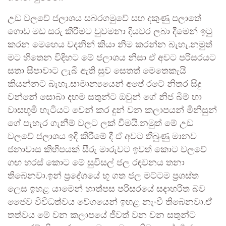
උඩ වලවේ ජලාශය සබරගමුවේ සහ දකුණු පලාතේ
ගොඩ මඩ සරු කිරීමට වුවමනා දියවර ලබා දීමෙන් ඉටු
කරන මෙහෙය වදනින් කියා නිම කරන්න බැහැ.නමුත්
මට හිතෙන විදිහට මේ ජලාශය නිසා ඒ අවට පරිසරයට
සතා සීපාවාට ලැබී ඇති සුව සෙතත් මෙතෙකැයි
කියන්නට බැහැ.සාමාන්‍යයෙන් අපේ රටේ නිතර සිදු
වන්නේ සොබා දහම සතුන්ට ඔවුන් ගේ නිජ බිම් හා
වාසභූමි හැටියට වෙන් කර දුන් වන කලාපයන් මිනිසුන්
ගේ පැහැර ගැනීම් වලට ලක් වීමයි.නමුත් මේ උඩ
වලවේ ජලාශය ඉදි කිරීමේ දී ඒ අවට තිබුණු මානව
ජනාවාස කිහිපයක් සීරු මාරුවට ඉවත් කොට වලවේ
ගඟ හරස් කොට මේ සුවිසල් ජල රඳවනය තනා
තිබෙනවා.ඉන් ප්‍රදේශයේ භූ ගත ජල මට්ටම ප්‍රශස්ත
ලෙස ඉහළ යාමෙන් හාත්පස පරිසරයේ සදාහරිත බව
ජෛව විවිධත්වය වේගයෙන් ඉහළ නැංවී තිබෙනවා.ඒ
තත්වය මේ වන කලාපයේ ජීවත් වන වන සතුන්ට