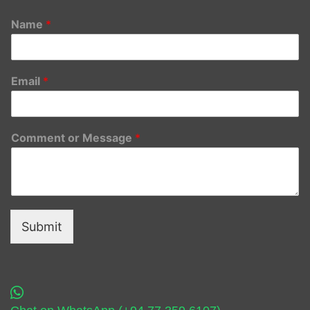
Name
*
Email
*
Comment or Message
*
Submit