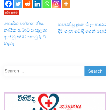
හරිත දනව්ව
කොවිඩ් එන්නත නිසා
කච්චතිවු දූපත ශ්‍රී ලංකාවට
කායික ආබාධ සංකූලතා
දීම ගැන මෝදි ගෙන් දොස්
ඇති වූ බවට තහවුරු වී
නැහැ