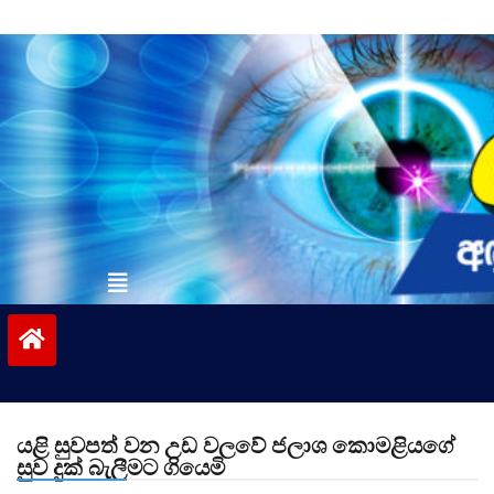
Skip
to
content
vinivida.lk
යළි සුවපත් වන උඩ වලවේ ජලාශ කොමළියගේ
සුව දුක් බැලීමට ගියෙමි