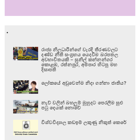
.
රාජ්‍ය නිලධාරීන්ගේ වැරදි තීරණවලට
දණ්ඩ නීති සංග්‍රහය යෙදවීම බරපතල
අවභාවිතයකි – සුනිල් කන්නන්ගර
කොළඹ, රත්නපුර, අම්පාර හිටපු මහ
දිසාපති
ලෝකයේ අඩුවෙන්ම නිදා ගන්නා ජාතිය?
නැව් වලින් බහලුම් මුහුදට පෙරලීම සුළු
පටු දෙයක් නොවේ
විශ්වවිද්‍යාල කඩඉම් ලකුණු නිකුත් කෙරේ