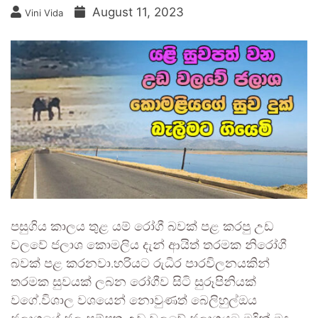
August 11, 2023
Vini Vida
පසුගිය කාලය තුළ යම් රෝගී බවක් පළ කරපු උඩ
වලවේ ජලාශ කොමලිය දැන් ආයිත් තරමක නිරෝගී
බවක් පළ කරනවා.හරියට රුධිර පාරවිලනයකින්
තරමක සුවයක් ලබන රෝගීව සිටි සුරූපිනියක්
වගේ.විශාල වශයෙන් නොවුණත් බෙලිහුල්ඔය