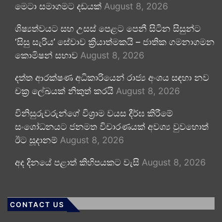
මෙටා සමාගමට දඩයක්
August 8, 2026
ශිෂ්‍යත්වයට සහ උසස් පෙළට පෙනී සිටින සිසුන්ට
‘සිසු සැරිය’ සේවාව ක්‍රියාත්මකයි – ජාතික ගමනාගමන
කොමිෂන් සභාව
August 8, 2026
දත්ත ආරක්ෂණ අධිකාරියෙන් රාජ්‍ය අංශය සඳහා නව
චක්‍ර ලේඛයක් නිකුත් කරයි
August 8, 2026
විනිසුරුවරුන්ගේ විශ්‍රාම වයස දීර්ඝ කිරීමේ
සංශෝධනයට ජනමත විචාරණයක් අවශ්‍ය වුවහොත්
ඊට සූදානම්
August 8, 2026
අද දිනයේ පළාත් කිහිපයකට වැසි
August 8, 2026
CONTACT US