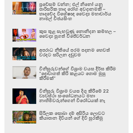
ප්‍රවේසම් වන්න; එල් නිනෝ යනු
පාරිසරික හෘද රෝග අවදානමකි –
හෘදවේද විශේෂඥ වෛද්‍ය මහාචාර්ය
නාමල් විජයසිංහ
කුස තුළ සැඟවුණු නොනිදන කම්හල –
වෛද්‍ය සුගත් විජේවර්ධන
අපරාධ නීතියේ පරම පදනම හෙවත්
වරදට සරිලන දඬුවම
විනිසුරුවන්ගේ විශ්‍රාම වයස දීර්ඝ කිරීම
“දොවාගත් කිරි කළයට ගොම මුසු
කිරීමක්”
විනිසුරු විශ්‍රාම වයස දිගු කිරීමේ 22
ව්‍යවස්ථා සංශෝධනයට මහා
නාහිමිවරුන්ගෙන් විරෝධයක් නෑ
සිරිලක සොබා දම් අසිරිය ලොවට
කියාපාන දිවියන් ගේ දිවි සුරකිමු