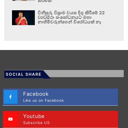
කිරීමක්”
විනිසුරු විශ්‍රාම වයස දිගු කිරීමේ 22
ව්‍යවස්ථා සංශෝධනයට මහා
නාහිමිවරුන්ගෙන් විරෝධයක් නෑ
SOCIAL SHARE
Facebook
Like us on Facebook
Youtube
Subscribe US