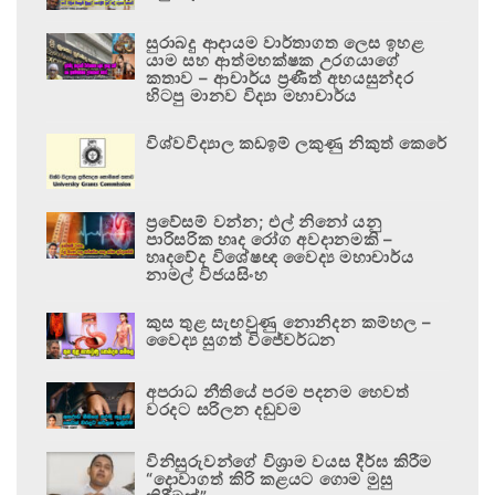
සුරාබදු ආදායම වාර්තාගත ලෙස ඉහළ
යාම සහ ආත්මභක්ෂක උරගයාගේ
කතාව – ආචාර්ය ප්‍රණීත් අභයසුන්දර
හිටපු මානව විද්‍යා මහාචාර්ය
විශ්වවිද්‍යාල කඩඉම් ලකුණු නිකුත් කෙරේ
ප්‍රවේසම් වන්න; එල් නිනෝ යනු
පාරිසරික හෘද රෝග අවදානමකි –
හෘදවේද විශේෂඥ වෛද්‍ය මහාචාර්ය
නාමල් විජයසිංහ
කුස තුළ සැඟවුණු නොනිදන කම්හල –
වෛද්‍ය සුගත් විජේවර්ධන
අපරාධ නීතියේ පරම පදනම හෙවත්
වරදට සරිලන දඬුවම
විනිසුරුවන්ගේ විශ්‍රාම වයස දීර්ඝ කිරීම
“දොවාගත් කිරි කළයට ගොම මුසු