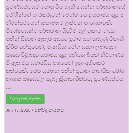
ප්‍රචණ්ඩත්වයට යොමු විය හැකි ද යන්න වර්තමානයේ
රෝගීන්ගේ භාරකරුවන් මෙන්ම පොදු සමාජය තුළ ද
නිරන්තරයෙන් කතාබහට ලක්වන මාතෘකාවකි.
විශේෂයෙන්ම වර්තමාන සිදුවීම් මුල් කොට මාධ්‍ය
මඟින් සිදුවන ඇතැම් අසත්‍ය ප්‍රචාර සහ කරුණු විකෘති
කිරීම් හේතුවෙන්, මානසික රෝග සඳහා ලබාදෙන
ඖෂධ පිළිබඳව සමාජය තුළ අනියත බියක් නිර්මාණය
වී ඇත.එය සමාජයීය වශයෙන් ඉතා අහිතකර
තත්වයකි. මෙම සටහන මඟින් ප්‍රධාන මානසික රෝග
නාශක ඖෂධවල සැබෑ ක්‍රියාකාරීත්වය, ප්‍රචණ්ඩත්වය
…
වැඩිපුර කියවන්න
විනිවිද සායනය
July 15, 2026
/