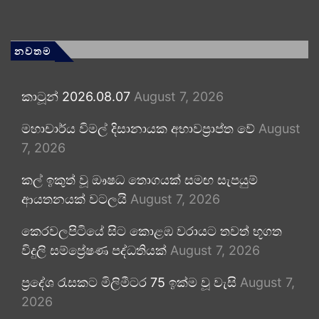
නවතම
කාටූන් 2026.08.07
August 7, 2026
මහාචාර්ය විමල් දිසානායක අභාවප්‍රාප්ත වේ
August
7, 2026
කල් ඉකුත් වූ ඖෂධ තොගයක් සමඟ සැපයුම්
ආයතනයක් වටලයි
August 7, 2026
කෙරවලපිටියේ සිට කොළඹ වරායට තවත් භූගත
විදුලි සම්ප්‍රේෂණ පද්ධතියක්
August 7, 2026
ප්‍රදේශ රැසකට මිලිමීටර 75 ඉක්ම වූ වැසි
August 7,
2026