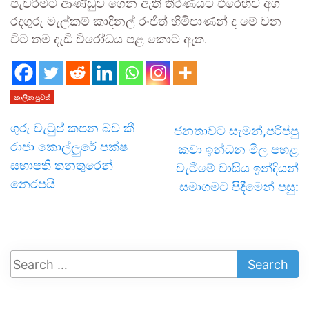
පැවරීමට ආණ්ඩුව ගෙන ඇති තීරණයට එරෙහිව අග
රදගුරු මැල්කම් කාදිනල් රංජිත් හිමිපාණන් ද මේ වන
විට තම දැඩි විරෝධය පළ කොට ඇත.
කාලීන පුවත්
ගුරු වැටුප් කපන බව කී
ජනතාවට සැමන්,පරිප්පු
රාජා කොල්ලුරේ පක්ෂ
කවා ඉන්ධන මිල පහළ
සභාපති තනතුරෙන්
වැටීමේ වාසිය ඉන්දියන්
නෙරපයි
සමාගමට පිදීමෙන් පසු: