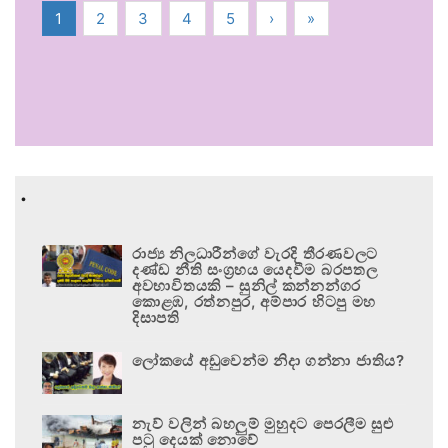
1
2
3
4
5
›
»
.
රාජ්‍ය නිලධාරීන්ගේ වැරදි තීරණවලට
දණ්ඩ නීති සංග්‍රහය යෙදවීම බරපතල
අවභාවිතයකි – සුනිල් කන්නන්ගර
කොළඹ, රත්නපුර, අම්පාර හිටපු මහ
දිසාපති
ලෝකයේ අඩුවෙන්ම නිදා ගන්නා ජාතිය?
නැව් වලින් බහලුම් මුහුදට පෙරලීම සුළු
පටු දෙයක් නොවේ