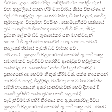
වීරවංශ ,උදය ගම්මන්පිල ,පාර්ලිමේන්තු මන්ත්‍රීවරුන්
වන අතුරලියේ රතන හිමි මහාචාර්ය තිස්ස විතාරණ, ඒ
එල් එම් තාවුල්ල ,අසංක නවරත්න, ටිරාන් අලස්, ගෙවිඳු
කුමාරතුංග ,වීරසුමන වීරසිංහ , කොමියුනිස්ට් පක්ෂයේ
ප්‍රධාන ලේකම් විශේෂඥ වෛද්‍ය ජී වීරසිංහ, හිටපු
ප්‍රධාන ලේකම් ඩිව් ගුණසේකර යන මහත්වරුන්
සහභාගි වී ඇති මෙම සාකච්ඡාව පැය පහක පමණ
කාලයක් තිස්සේ පැවති බව වාර්තා වේ .
මේ අතර , යුගදනවි බලාගාරයේ කොටස් ඇමෙරිකානු
සමාගමකට පැවරීමට එරෙහිව ආණ්ඩුවේ හවුල්කාර
පක්ෂවල නායකයන්ගේ අත්සනින් යුත් ඒකාබද්ධ
ප්‍රකාශයක් අද හෙටම නිකුත් කිරීමටත්, පක්ෂ නායකයන්
හා ඛනිජ තෙල්, විදුලිබල මණ්ඩල සහ වරාය වෘත්තීය
සමිති නායකයන් අතර සාකච්ඡාවක් හෙට දිනයේ දී
කොමියුනිස්ට් පක්ෂ ප්‍රධාන කාර්යාලයේ දී
පැවැත්වීමටත් එහිදී තීරණය කර ඇත.කෙරවලපිටිය
යුගදනවි බලාගාරයේ කොටස් ඇමෙරිකානු සමාගමකට