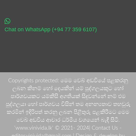
Chat on WhatsApp (+94 77 359 6107)
Copyrights protected: මෙම වෙබ් අඩවියේ පළකරනු
ලබන කිනම් හෝ දෙයකින් යම් පුද්ගලයකුට හෝ
පාර්ශවයකට යම්කිසි අගතියක් සිදුවන්නේ නම් එම
පුද්ගලයා හෝ පාර්ශවය විසින් තම අනන්‍යතාව තහවුරු
කරමින් ඉදිරිපත් කරනු ලබන පිළිතුරු පළකිරීමට මෙම
වෙබ් අඩවිය ආචාර ධර්මීය වශයෙන් බැඳී සිටී.
'www.vinivida.lk' © 2021- 2024| Contact Us -
editor.vinivida@gmail.com |
Design & develop by