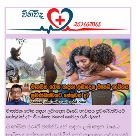
මානසික රෝග සඳහා ලබාදෙන ඖෂධ භාවිතය ප්‍රචණ්ඩත්වයට
හේතුවක් ද?- විශේෂඥ මනෝ වෛද්‍ය රූමි රූබන්
මානසික රෝගී තත්ත්වයන් සඳහා ලබාදෙන ඖෂධ
භාවිතය හේතුවෙන් රෝගීන් හෝ සාමාන්‍ය පුද්ගලයන්