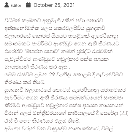
October 25, 2021
Editor
විධිමත් කැබිනට් අනුමැතියකින් පවා තොරව
අත්තනෝමතික ලෙස කෙරවලපිටිය යුගදනවි
බලාගාරයේ කොටස් සියයට හතළිහක් ඇමෙරිකානු
සමාගමකට පැවරීමට ආණ්ඩුව ගෙන ඇති තීරණයට
එරෙහිව “මහජන සභාව” නමින් ප්‍රසිද්ධ රැස්වීමක්
පැවැත්වීමට ආණ්ඩුවේ හවුල්කාර පක්ෂ දහයක
නායකයන් තීරණය කර ඇත .
මෙම රැස්වීම ලබන 29 වැනිදා කොළඹ දී පැවැත්වීමට
තීරණය කර තිබේ.
යුගදනවි බලාගාරයේ කොටස් ඇමෙරිකානු සමාගමකට
පැවරීමට ගෙන ඇති තීරණය සම්බන්ධයෙන් සාකච්ඡා
කිරීමට ආණ්ඩුවේ හවුල්කාර පක්ෂ දහයක නායකයන්
ටිරාන් අලස් මන්ත්‍රීවරයාගේ කාර්යාලයේ දී පෙරේදා (23)
රැස් වී මෙම තීරණයට එළඹ තිබේ.
අමාත්‍ය වරුන් වන වාසුදේව නානයක්කාර, විමල්