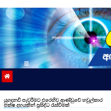
Skip
to
content
vinivida.lk
යුගදනවි පැවරීමට එරෙහිව ආණ්ඩුවේ හවුල්කාර
පක්ෂ දහයකින් ප්‍රසිද්ධ රැස්වීමක්