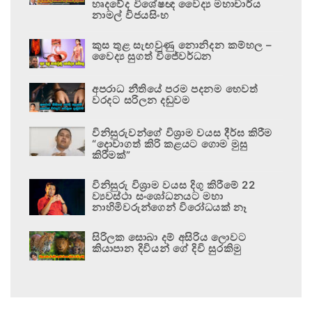
හෘදවේද විශේෂඥ වෛද්‍ය මහාචාර්ය
නාමල් විජයසිංහ
කුස තුළ සැඟවුණු නොනිදන කම්හල –
වෛද්‍ය සුගත් විජේවර්ධන
අපරාධ නීතියේ පරම පදනම හෙවත්
වරදට සරිලන දඬුවම
විනිසුරුවන්ගේ විශ්‍රාම වයස දීර්ඝ කිරීම
“දොවාගත් කිරි කළයට ගොම මුසු
කිරීමක්”
විනිසුරු විශ්‍රාම වයස දිගු කිරීමේ 22
ව්‍යවස්ථා සංශෝධනයට මහා
නාහිමිවරුන්ගෙන් විරෝධයක් නෑ
සිරිලක සොබා දම් අසිරිය ලොවට
කියාපාන දිවියන් ගේ දිවි සුරකිමු