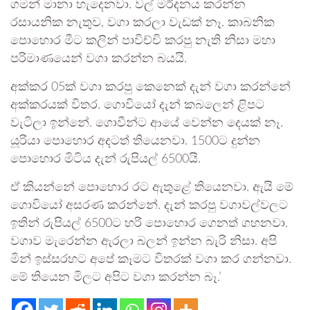
ගමන් මානා හැදෙනවා. වල් මර්දනය කරන්න
රසායනික නැතුව, වගා කරලා වැඩක් නෑ. කාබනික
පොහොර මීට කලින් පාවිච්චි කරපු නැති නිසා මහා
පරිමාණයෙන් වගා කරන්න බයයි.
අක්කර 05ක් වගා කරපු කෙනෙක් දැන් වගා කරන්නේ
අක්කරයක් විතර. ගොවියෝ දැන් කබලෙන් ළිපට
වැටිලා ඉන්නේ. ගොවීන්ට ආයේ වෙන්න දෙයක් නෑ.
යූරියා පොහොර අදටත් තියෙනවා. 1500ට දුන්න
පොහොර මිටිය දැන් රුපියල් 6500යි.
ඒ කියන්නේ පොහොර රට ඇතුළේ තියෙනවා. ඇයි මේ
ගොවියෝ අසරණ කරන්නේ. දැන් කරපු වගාවල්වලට
ඉතින් රුපියල් 6500ට හරි පොහොර ගෙනත් ගහනවා.
වගාව මැරෙන්න ඇරලා බලන් ඉන්න බැරි නිසා. අපි
මින් ඉස්සරහට අපේ කෑමට විතරක් වගා කර ගන්නවා.
මේ තියෙන මිලට අපිට වගා කරන්න බෑ.’