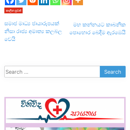
කාලීන පුවත්
සමාජ මාධ්‍ය ජායාරූපයක්
මහ කන්නයට කාබනික
නිසා රාජ්‍ය අමාත්‍ය කලබල
පොහොර බෙදීම ඇරඹෙයි
වෙයි