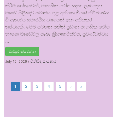
කිරීම් හේතුවෙන්, මානසික රෝග සඳහා ලබාදෙන
ඖෂධ පිළිබඳව සමාජය තුළ අනියත බියක් නිර්මාණය
වී ඇත.එය සමාජයීය වශයෙන් ඉතා අහිතකර
තත්වයකි. මෙම සටහන මඟින් ප්‍රධාන මානසික රෝග
නාශක ඖෂධවල සැබෑ ක්‍රියාකාරීත්වය, ප්‍රචණ්ඩත්වය
…
වැඩිපුර කියවන්න
විනිවිද සායනය
July 15, 2026
/
1
2
3
4
5
›
»