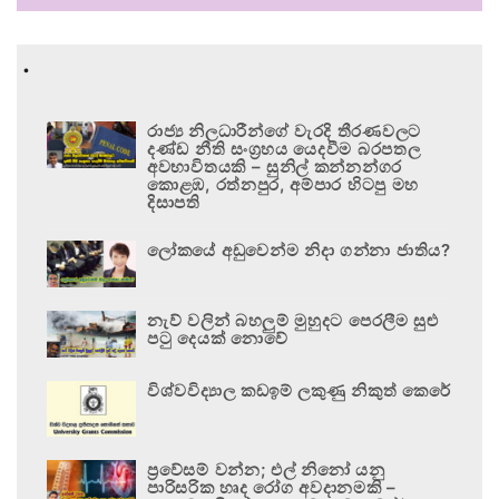
.
රාජ්‍ය නිලධාරීන්ගේ වැරදි තීරණවලට
දණ්ඩ නීති සංග්‍රහය යෙදවීම බරපතල
අවභාවිතයකි – සුනිල් කන්නන්ගර
කොළඹ, රත්නපුර, අම්පාර හිටපු මහ
දිසාපති
ලෝකයේ අඩුවෙන්ම නිදා ගන්නා ජාතිය?
නැව් වලින් බහලුම් මුහුදට පෙරලීම සුළු
පටු දෙයක් නොවේ
විශ්වවිද්‍යාල කඩඉම් ලකුණු නිකුත් කෙරේ
ප්‍රවේසම් වන්න; එල් නිනෝ යනු
පාරිසරික හෘද රෝග අවදානමකි –