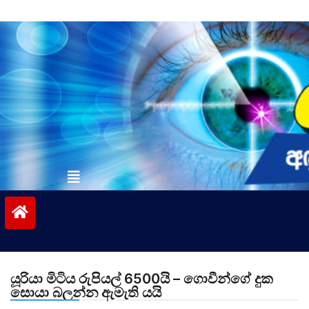
Skip
to
content
vinivida.lk
යූරියා මිටිය රුපියල් 6500යි – ගොවීන්ගේ දුක
සොයා බලන්න ඇමැති යයි