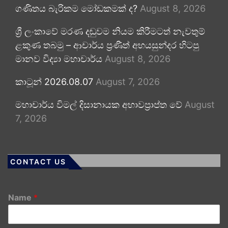
ගණිතය බැරිකම මෝඩකමක් ද?
August 8, 2026
ශ්‍රී ලංකාවේ මරණ දඬුවම නියම කිරීමටත් නැවතුම්
ළකුණ තබමු – ආචාර්ය ප්‍රණීත් අභයසුන්දර හිටපු
මානව විද්‍යා මහාචාර්ය
August 8, 2026
කාටූන් 2026.08.07
August 7, 2026
මහාචාර්ය විමල් දිසානායක අභාවප්‍රාප්ත වේ
August
7, 2026
CONTACT US
Name
*