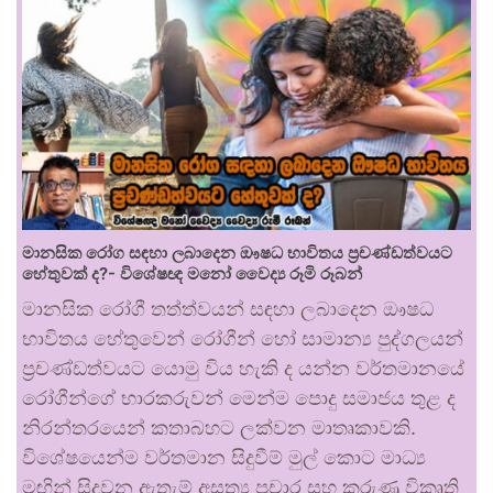
මානසික රෝග සඳහා ලබාදෙන ඖෂධ භාවිතය ප්‍රචණ්ඩත්වයට
හේතුවක් ද?- විශේෂඥ මනෝ වෛද්‍ය රූමි රූබන්
මානසික රෝගී තත්ත්වයන් සඳහා ලබාදෙන ඖෂධ
භාවිතය හේතුවෙන් රෝගීන් හෝ සාමාන්‍ය පුද්ගලයන්
ප්‍රචණ්ඩත්වයට යොමු විය හැකි ද යන්න වර්තමානයේ
රෝගීන්ගේ භාරකරුවන් මෙන්ම පොදු සමාජය තුළ ද
නිරන්තරයෙන් කතාබහට ලක්වන මාතෘකාවකි.
විශේෂයෙන්ම වර්තමාන සිදුවීම් මුල් කොට මාධ්‍ය
මඟින් සිදුවන ඇතැම් අසත්‍ය ප්‍රචාර සහ කරුණු විකෘති