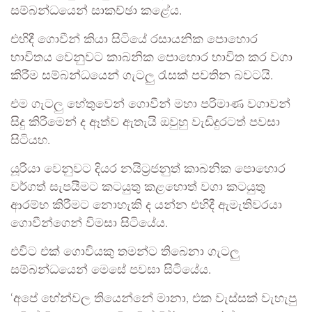
සම්බන්ධයෙන් සාකච්ඡා කළේය.
එහිදී ගොවීන් කියා සිටියේ රසායනික පොහොර
භාවිතය වෙනුවට කාබනික පොහොර භාවිත කර වගා
කිරීම සම්බන්ධයෙන් ගැටලු රැසක් පවතින බවටයි.
එම ගැටලු හේතුවෙන් ගොවීන් මහා පරිමාණ වගාවන්
සිදු කිරීමෙන් ද ඈත්ව ඇතැයි ඔවුහු වැඩිදුරටත් පවසා
සිටියහ.
යූරියා වෙනුවට දියර නයිට්‍රජනුත් කාබනික පොහොර
වර්ගත් සැපයීමට කටයුතු කළහොත් වගා කටයුතු
ආරම්භ කිරීමට නොහැකි ද යන්න එහිදී ඇමැතිවරයා
ගොවීන්ගෙන් විමසා සිටියේය.
එවිට එක් ගොවියකු තමන්ට තිබෙනා ගැටලු
සම්බන්ධයෙන් මෙසේ පවසා සිටියේය.
‘අපේ හේන්වල තියෙන්නේ මානා, එක වැස්සක් වැහැපු