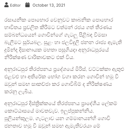
October 13, 2021
Editor
රසායනික පොහොර වෙනුවට කාබනික පොහොර
භාවිතය ප්‍රචලිත කිරීමට වත්මන් රජය ගත් තීරණය
සම්බන්ධයෙන් ගොවීන්ගේ ගැටලු පිළිබඳ විමසා
බැලීමට සූර්යබල, සුළං හා ජලවිදුලි ජනන රාජ්‍ය ඇමැති
දුමින්ද දිසානායක මහතා පසුගියදා අනුරාධපුරයේ
නිරීක්ෂණ චාරිකාවකට එක් විය.
අනුරාධපුර තිරප්පනය ප්‍රදේශයේ මිරිස්, වට්ටක්කා ඇතුළු
එළවළු හා අතිරේක භෝග වගා කරන ගොවීන් හමු වී
ඔවුන් සමඟ සාකච්ජා කර ගොවිබිම් ද නිරීක්ෂණය
කරනු ලැබීය.
අනුරාධපුර දිස්ත්‍රික්කයේ තිරප්පනය ප්‍රාදේශීය ලේකම්
කොට්ඨාසයේ මාවතවැව, ඉලුප්පුකන්නිය,
පුලියන්කුලම, ගැටලාව යන ගම්මානයන්හි ගොවි
ජනතාව හමු වී ඔවුන් සමඟ ඇමැතිවරයා මේ