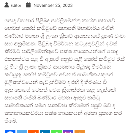
November 25, 2023
Editor
පොදු ව්‍යාපාර පිළිබඳ පාර්ලිමේන්තු කාරක සභාවේ
හෙවත් කෝප් කමිටුවේ සභාපති මහාචාර්ය රංජිත්
බණ්ඩාර මහතා ශ්‍රී ලංකා ක්‍රිකට් ආයතනයේ දූෂණ වංචා
සහ අක්‍රමිකතා පිළිබඳ විමර්ශන කටයුතුවලින් ඉවත්
කිරීමට පාර්ලිමේන්තුවේ පක්ෂ නායකයන්ගේ පොදු
එකඟත්වය පළ වී ඇත.ඒ අනුව යළි කෝප් කමිටුව රැස්
වූ විට ශ්‍රී ලංකා ක්‍රිකට් ආයතනය පිළිබඳ විමර්ශන
කටයුතු කෝප් කමිටුවේ වෙනත් සාමාජිකයකුගේ
මූලිකත්වයෙන් පැවැත්වීමට ද එහි දී තීරණය වී
ඇත.කෙසේ වෙතත් මෙය ක්‍රියාත්මක කළ හැක්කේ
සභාපති රංජිත් බණ්ඩාර මහතා ඇතුළු කමිටු
සාමාජිකයන් සමග සාකච්ඡා කිරීමෙන් පසුව බව ද
කතානායකවරයා පක්ෂ නායකයන් අමතා ප්‍රකාශ කර
තිබේ.