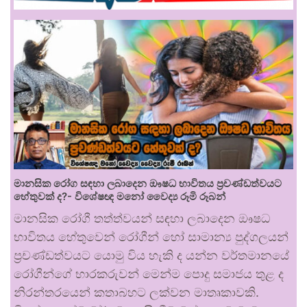
මානසික රෝග සඳහා ලබාදෙන ඖෂධ භාවිතය ප්‍රචණ්ඩත්වයට
හේතුවක් ද?- විශේෂඥ මනෝ වෛද්‍ය රූමි රූබන්
මානසික රෝගී තත්ත්වයන් සඳහා ලබාදෙන ඖෂධ
භාවිතය හේතුවෙන් රෝගීන් හෝ සාමාන්‍ය පුද්ගලයන්
ප්‍රචණ්ඩත්වයට යොමු විය හැකි ද යන්න වර්තමානයේ
රෝගීන්ගේ භාරකරුවන් මෙන්ම පොදු සමාජය තුළ ද
නිරන්තරයෙන් කතාබහට ලක්වන මාතෘකාවකි.