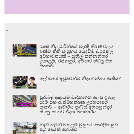
.
රාජ්‍ය නිලධාරීන්ගේ වැරදි තීරණවලට
දණ්ඩ නීති සංග්‍රහය යෙදවීම බරපතල
අවභාවිතයකි – සුනිල් කන්නන්ගර
කොළඹ, රත්නපුර, අම්පාර හිටපු මහ
දිසාපති
ලෝකයේ අඩුවෙන්ම නිදා ගන්නා ජාතිය?
සුරාබදු ආදායම වාර්තාගත ලෙස ඉහළ
යාම සහ ආත්මභක්ෂක උරගයාගේ
කතාව – ආචාර්ය ප්‍රණීත් අභයසුන්දර
හිටපු මානව විද්‍යා මහාචාර්ය
නැව් වලින් බහලුම් මුහුදට පෙරලීම සුළු
පටු දෙයක් නොවේ