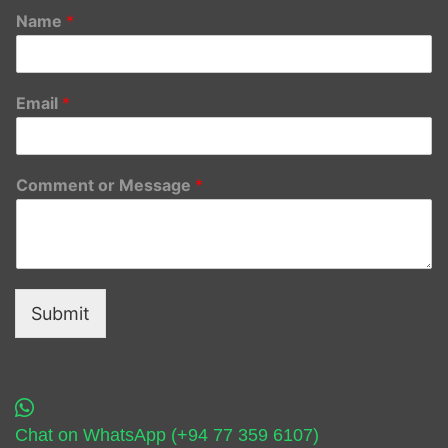
Name
*
Email
*
Comment or Message
*
Submit
Chat on WhatsApp (+94 77 359 6107)