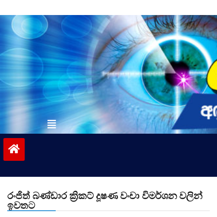
Skip
to
content
vinivida.lk
රංජිත් බණ්ඩාර ක්‍රිකට් දූෂණ වංචා විමර්ශන වලින්
ඉවතට