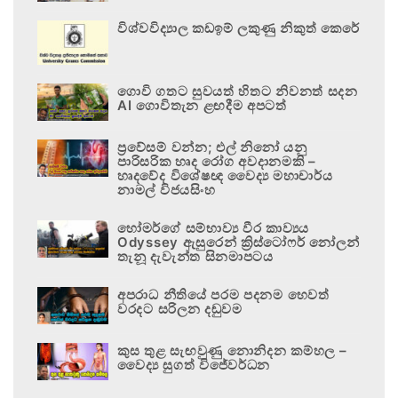
විශ්වවිද්‍යාල කඩඉම් ලකුණු නිකුත් කෙරේ
ගොවි ගතට සුවයත් හිතට නිවනත් සදන
AI ගොවිතැන ළඟදීම අපටත්
ප්‍රවේසම් වන්න; එල් නිනෝ යනු
පාරිසරික හෘද රෝග අවදානමකි –
හෘදවේද විශේෂඥ වෛද්‍ය මහාචාර්ය
නාමල් විජයසිංහ
හෝමර්ගේ සම්භාව්‍ය වීර කාව්‍යය
Odyssey ඇසුරෙන් ක්‍රිස්ටෝෆර් නෝලන්
තැනූ දැවැන්ත සිනමාපටය
අපරාධ නීතියේ පරම පදනම හෙවත්
වරදට සරිලන දඬුවම
කුස තුළ සැඟවුණු නොනිදන කම්හල –
වෛද්‍ය සුගත් විජේවර්ධන