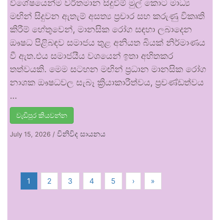
විශේෂයෙන්ම වර්තමාන සිදුවීම් මුල් කොට මාධ්‍ය
මඟින් සිදුවන ඇතැම් අසත්‍ය ප්‍රචාර සහ කරුණු විකෘති
කිරීම් හේතුවෙන්, මානසික රෝග සඳහා ලබාදෙන
ඖෂධ පිළිබඳව සමාජය තුළ අනියත බියක් නිර්මාණය
වී ඇත.එය සමාජයීය වශයෙන් ඉතා අහිතකර
තත්වයකි. මෙම සටහන මඟින් ප්‍රධාන මානසික රෝග
නාශක ඖෂධවල සැබෑ ක්‍රියාකාරීත්වය, ප්‍රචණ්ඩත්වය
…
වැඩිපුර කියවන්න
විනිවිද සායනය
July 15, 2026
/
1
2
3
4
5
›
»