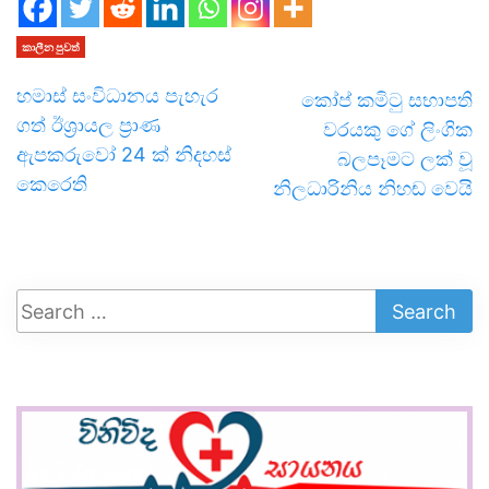
කාලීන පුවත්
හමාස් සංවිධානය පැහැර
කෝප් කමිටු සභාපති
ගත් ඊශ්‍රායල ප්‍රාණ
වරයකු ගේ ලිංගික
ඇපකරුවෝ 24 ක් නිදහස්
බලපෑමට ලක් වූ
කෙරෙති
නිලධාරිනිය නිහඬ වෙයි