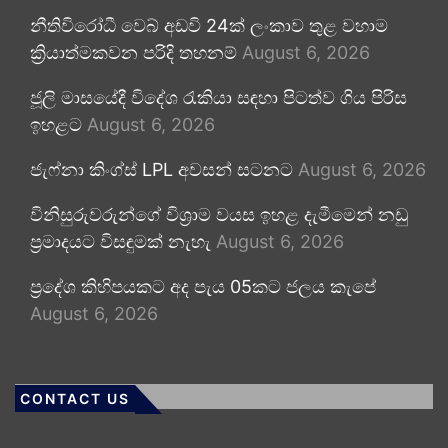
නීතිවිරෝධී වෙබ් අඩවි 24ක් ලංකාව තුළ වහාම
ක්‍රියාත්මකවන පරිදි තහනම්
August 6, 2026
ජූලි මාසයේදී විදේශ රැකියා සඳහා පිටත්ව ගිය පිරිස
ඉහළට
August 6, 2026
ජැෆ්නා කිංග්ස් LPL අවසන් සටනට
August 6, 2026
විනිසුරුවරුන්ගේ විශ්‍රාම වයස ඉහළ දැමීමෙන් නඩු
ප්‍රමාදයට විසඳුමක් නැහැ
August 6, 2026
ප්‍රදේශ කිහිපයකට අද පැය 05කට ජලය කැපේ
August 6, 2026
CONTACT US