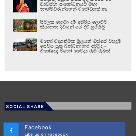
ව්‍යවස්ථා සංශෝධනයට මහා
නාහිමිවරුන්ගෙන් විරෝධයක් නෑ
සිරිලක සොබා දම් අසිරිය ලොවට
කියාපාන දිවියන් ගේ දිවි සුරකිමු
මනෝ විද්‍යාත්මක මූලයන් ඔස්සේ විසඳුම්
සෙවිය යුතු බන්ධනාගාර අර්බුද –
විශේෂඥ මනෝ වෛද්‍ය රූමි රූබන්
SOCIAL SHARE
Facebook
Like us on Facebook