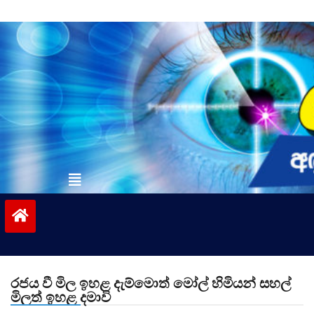
Skip
to
content
vinivida.lk
රජය වී මිල ඉහළ දැම්මොත් මෝල් හිමියන් සහල්
මිලත් ඉහළ දමාවි