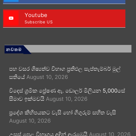
Youtube
Subscribe US
නවතම
පහ වසර ශිෂ්‍යත්ව විභාග ප්‍රතිඵල සැප්තැම්බර් මුල්
සතියේ
August 10, 2026
විදෙස් ශ්‍රමික ප්‍රේෂණ ඇ. ඩොලර් මිලියන 5,000සේ
සීමාව ඉක්මවයි
August 10, 2026
ප්‍රදේශ කිහිපයකට වැසි හෝ ගිගුරුම් සහිත වැසි
August 10, 2026
උසස් පෙළ විභාගය අදින් ඇරඹෙයි
August 10, 2026