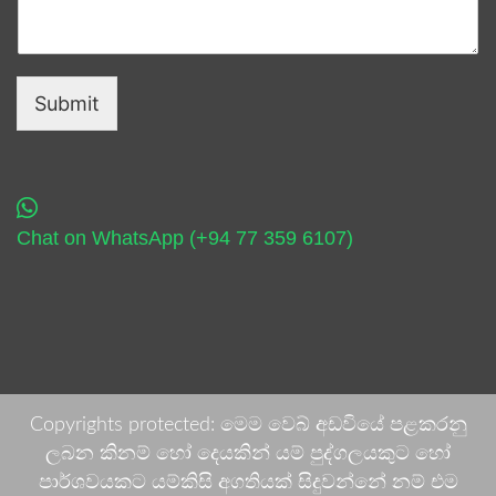
Submit
Chat on WhatsApp (+94 77 359 6107)
Copyrights protected: මෙම වෙබ් අඩවියේ පළකරනු
ලබන කිනම් හෝ දෙයකින් යම් පුද්ගලයකුට හෝ
පාර්ශවයකට යම්කිසි අගතියක් සිදුවන්නේ නම් එම