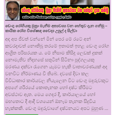
ඩෙංගු රෝගියකු ⁣මුත්‍රා මැනීම අත්‍යවශ්‍ය වන හේතුව දැන ගනිමු –
කායික රෝග විශේෂඥ වෛද්‍ය උපුල් ද සිල්වා
අද අප ජීවත් වන්නේ මින් පෙර මේ රටේ අන්
කවරදාවත් නොතිබූ තරමේ ඉතාමත් ඉහළ ඩෙංගු රෝග
ආශ්‍රිත පරිසරයක ය. මේ නිසාම කිසිදු ලෙඩක් දුකක්
නොමැතිව නිදහසේ සතුටින් සිටිනා පුද්ගලයකු
මරණය දක්වා රැගෙන යෑමට හැකි වාතාවරණයක් අද
වනවිට නිර්මාණය වී තිබේ. දවසේ දිවා කල
විවිධාකාර කාර්යවල නියැලෙන විට ඩෙංගු මදුරුවකුට
අපගේ ශරීරයේ කොතැනක හෝ දෂ්ට කිරීමට
අවස්ථාව ඇත. මෙය ගෙදර දී, කාර්යාලයේ හෝ
මඟතොට දී ආදී වශයෙන් ඕනෑම තැනක සිදුවිය
හැක්කකි. ඩෙංගු මදුරුවාගේ දෂ්ටනයට අපට මුහුණ …