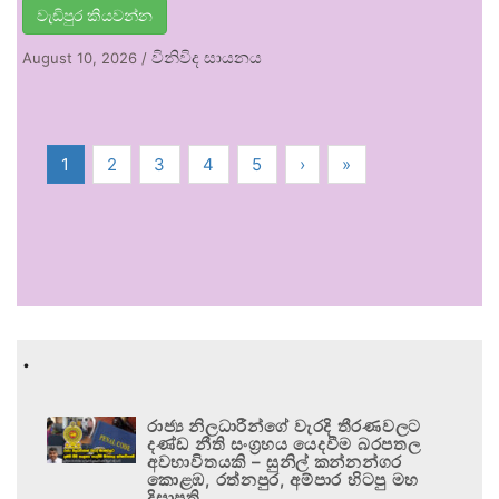
වැඩිපුර කියවන්න
විනිවිද සායනය
August 10, 2026
/
1
2
3
4
5
›
»
.
රාජ්‍ය නිලධාරීන්ගේ වැරදි තීරණවලට
දණ්ඩ නීති සංග්‍රහය යෙදවීම බරපතල
අවභාවිතයකි – සුනිල් කන්නන්ගර
කොළඹ, රත්නපුර, අම්පාර හිටපු මහ
දිසාපති