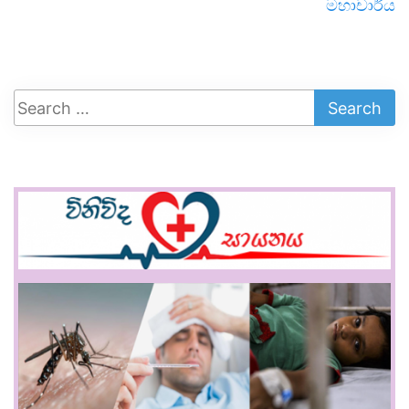
මහාචාර්ය