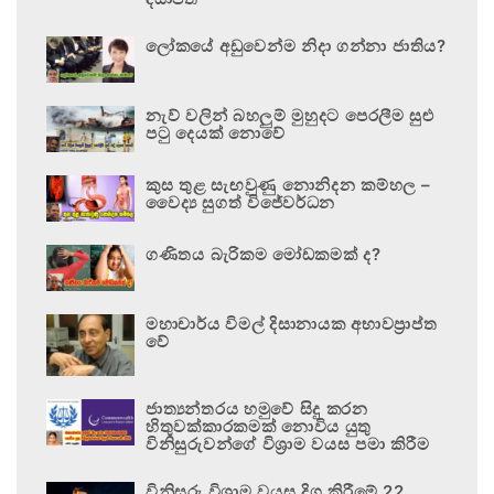
ලෝකයේ අඩුවෙන්ම නිදා ගන්නා ජාතිය?
නැව් වලින් බහලුම් මුහුදට පෙරලීම සුළු
පටු දෙයක් නොවේ
කුස තුළ සැඟවුණු නොනිදන කම්හල –
වෛද්‍ය සුගත් විජේවර්ධන
ගණිතය බැරිකම මෝඩකමක් ද?
මහාචාර්ය විමල් දිසානායක අභාවප්‍රාප්ත
වේ
ජාත්‍යන්තරය හමුවේ සිදු කරන
හිතුවක්කාරකමක් නොවිය යුතු
විනිසුරුවන්ගේ විශ්‍රාම වයස පමා කිරීම
විනිසුරු විශ්‍රාම වයස දිගු කිරීමේ 22