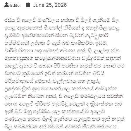
June 25, 2026
Editor
රජය වී අලෙවි මණ්ඩලය හරහා වී මිලදී ගැනීමේ මිල
ඉහළ දැමුවහොත් වී මෝල් හිමියන් ද සහල් මිල ඉහළ
දැමීමට අපේක්ෂාවෙන් සිටින බැවින් ගැටලුකාරී
තත්ත්වයක් උද්ගත වී ඇති බව කෘෂිකර්ම, ඉඩම්,
වාරිමාර්ග හා පශු සම්පත් අමාත්‍ය කේ. ඩී. ලාල්කාන්ත
මහතා ප්‍රකාශ කළේය.අමාත්‍යවරයා වැඩිදුරටත් සඳහන්
කළේ, දැනට වී ගබඩා පිරී පවතින නමුත් එම තොග මේ
වනවිට ක්‍රමයෙන් ඉවත් කරමින් පවතින බවයි.
වර්තමානයේ අම්පාර, වැල්ලවාය සහ උතුරු
ප්‍රදේශවලින් සුළු වශයෙන් යල කන්නයේ අස්වැන්න
ලැබෙමින් තිබෙන අතර, වී අලෙවි මණ්ඩලයේ පවතින
තොග අලෙවි කිරීමේ වැඩපිළිවෙළක් ද ක්‍රියාත්මක කර
ඇති බව ඔහු පැවසීය. යල කන්නයේ වී අලෙවි
මණ්ඩලය හරහා මිලදී ගැනීමට සැලසුම් කර ඇති නමුත්
මිල සම්බන්ධයෙන් තවමත් අවසන් තීරණයක් ගෙන