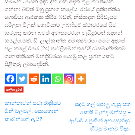
සම්බන්ධයෙන් ඉදිරි දින එක දෙක තුළ තීරණයක්
ගන්නා බවත් ඔහු ප්‍රකාශ කළේය. රජයේ ප්‍රතිපත්තිය
ගොවියා ආරක්ෂා කිරීම බවත්, නිෂ්පාදන පිරිවැයට
සරිලන මිලක් ගොවියාට ලබාදීමේ ස්ථාවරයේ සිට
කටයුතු කරන බවත් අමාත්‍යවරයා වැඩිදුරටත් සඳහන්
කළේය.කේ. ඩී. ලාල්කාන්ත අමාත්‍යවරයා මෙම අදහස්
පළ කළේ ඊයේ (24) පාර්ලිමේන්තුවේදී රාසමානික්කම්
ශානක්කියන් මන්ත්‍රීවරයා යොමු කළ ප්‍රශ්නයකට
පිළිතුරු ලබාදෙමිනි.
කාලීන පුවත්
කාන්තාවන් පවා රාත්‍රියට
සඳට ගල් පොලු ගැසූ සහ
මිනී වලවල්, සොහොන්
කෙකි බැන්ද මිනිස්සු –
කණින්නේ ඇයි?
ආචාර්ය ප්‍රණීත් අභයසුන්දර
හිටපු මානව විද්‍යා