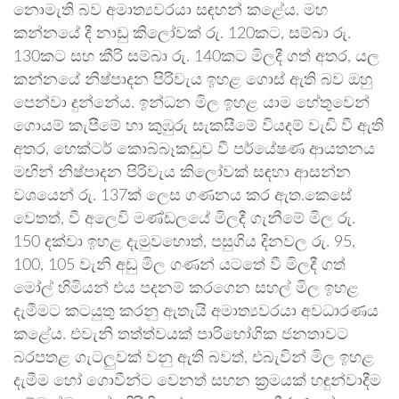
නොමැති බව අමාත්‍යවරයා සඳහන් කළේය. මහ
කන්නයේ දී නාඩු කිලෝවක් රු. 120කට, සම්බා රු.
130කට සහ කීරි සම්බා රු. 140කට මිලදී ගත් අතර, යල
කන්නයේ නිෂ්පාදන පිරිවැය ඉහළ ගොස් ඇති බව ඔහු
පෙන්වා දුන්නේය. ඉන්ධන මිල ඉහළ යාම හේතුවෙන්
ගොයම් කැපීමේ හා කුඹුරු සැකසීමේ වියදම් වැඩි වී ඇති
අතර, හෙක්ටර් කොබ්බෑකඩුව වී පර්යේෂණ ආයතනය
මඟින් නිෂ්පාදන පිරිවැය කිලෝවක් සඳහා ආසන්න
වශයෙන් රු. 137ක් ලෙස ගණනය කර ඇත.කෙසේ
වෙතත්, වී අලෙවි මණ්ඩලයේ මිලදී ගැනීමේ මිල රු.
150 දක්වා ඉහළ දැමුවහොත්, පසුගිය දිනවල රු. 95,
100, 105 වැනි අඩු මිල ගණන් යටතේ වී මිලදී ගත්
මෝල් හිමියන් එය පදනම් කරගෙන සහල් මිල ඉහළ
දැමීමට කටයුතු කරනු ඇතැයි අමාත්‍යවරයා අවධාරණය
කළේය. එවැනි තත්ත්වයක් පාරිභෝගික ජනතාවට
බරපතළ ගැටලුවක් වනු ඇති බවත්, එබැවින් මිල ඉහළ
දැමීම හෝ ගොවීන්ට වෙනත් සහන ක්‍රමයක් හඳුන්වාදීම