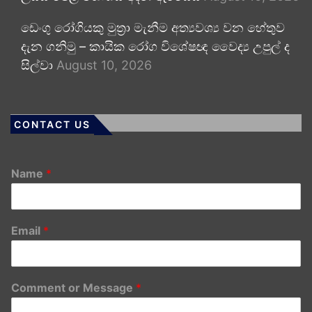
ඩෙංගු රෝගියකු ⁣මුත්‍රා මැනීම අත්‍යවශ්‍ය වන හේතුව
දැන ගනිමු – කායික රෝග විශේෂඥ වෛද්‍ය උපුල් ද
සිල්වා
August 10, 2026
CONTACT US
Name
*
Email
*
Comment or Message
*