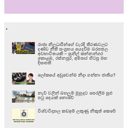
.
රාජ්‍ය නිලධාරීන්ගේ වැරදි තීරණවලට
දණ්ඩ නීති සංග්‍රහය යෙදවීම බරපතල
අවභාවිතයකි – සුනිල් කන්නන්ගර
කොළඹ, රත්නපුර, අම්පාර හිටපු මහ
දිසාපති
ලෝකයේ අඩුවෙන්ම නිදා ගන්නා ජාතිය?
නැව් වලින් බහලුම් මුහුදට පෙරලීම සුළු
පටු දෙයක් නොවේ
විශ්වවිද්‍යාල කඩඉම් ලකුණු නිකුත් කෙරේ