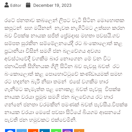
December 19, 2023
Editor
රටේ ජනතාව කබලෙන් ලිපට වැටී සිටින මොහොතක
කපුටන් සහ මයිනන් නැවත නැගිටීමට උත්සහ කරන
බව විපක්ෂ නායක සජිත් ප්‍රේමදාස මහතා පවසයි.ගව
සම්පත සුරකින සම්මේලනයේදී රට බංකොලොත් කළ
ප්‍රධානියා විසින් සමගි ජන බලවේගය අවශ්‍ය
අවස්ථාවේදී වගකීම බාර නොගෙන මේ වන විට
ජනාධිපති සිහිනයක ගිලී සිටින බව පැවසූ බවත් රට
බංකොලොත් කළ පොහොට්ටුවේ කණ්ඩායමක් සමඟ
රට හදන්න බැරි නිසා තමන් එසේ වගකීම භාර
ගැනීමට කැමැත්ත පළ නොකළ බවත් පැවසූ විපක්ෂ
නායක වරයා ප්‍රමුඛ සමගි ජන බලවේගය රට භාර
ගන්නේ ජනතා වරමකින් පමණක් බවත් පැවසීය.විපක්ෂ
නායක වරයා මෙසේ පවසා සිටියේ බියගම ආසනයේ
පැවති ජන හමුවකට එක්වෙමිනි.