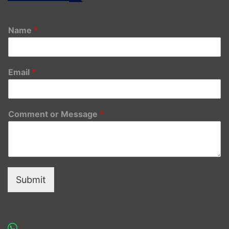
Name
*
Email
*
Comment or Message
*
Submit