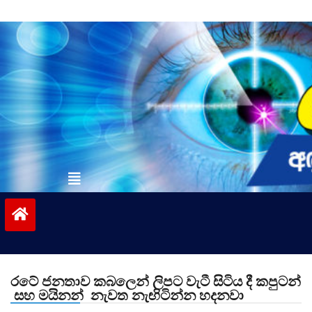
Skip
to
content
vinivida.lk
රටේ ජනතාව කබලෙන් ලිපට වැටී සිටිය දී කපුටන්
සහ මයිනන් නැවත නැඟිටින්න හදනවා