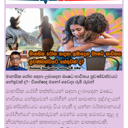
මානසික රෝග සඳහා ලබාදෙන ඖෂධ භාවිතය ප්‍රචණ්ඩත්වයට
හේතුවක් ද?- විශේෂඥ මනෝ වෛද්‍ය රූමි රූබන්
මානසික රෝගී තත්ත්වයන් සඳහා ලබාදෙන ඖෂධ
භාවිතය හේතුවෙන් රෝගීන් හෝ සාමාන්‍ය පුද්ගලයන්
ප්‍රචණ්ඩත්වයට යොමු විය හැකි ද යන්න වර්තමානයේ
රෝගීන්ගේ භාරකරුවන් මෙන්ම පොදු සමාජය තුළ ද
නිරන්තරයෙන් කතාබහට ලක්වන මාතෘකාවකි.