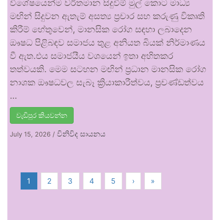
විශේෂයෙන්ම වර්තමාන සිදුවීම් මුල් කොට මාධ්‍ය
මඟින් සිදුවන ඇතැම් අසත්‍ය ප්‍රචාර සහ කරුණු විකෘති
කිරීම් හේතුවෙන්, මානසික රෝග සඳහා ලබාදෙන
ඖෂධ පිළිබඳව සමාජය තුළ අනියත බියක් නිර්මාණය
වී ඇත.එය සමාජයීය වශයෙන් ඉතා අහිතකර
තත්වයකි. මෙම සටහන මඟින් ප්‍රධාන මානසික රෝග
නාශක ඖෂධවල සැබෑ ක්‍රියාකාරීත්වය, ප්‍රචණ්ඩත්වය
…
වැඩිපුර කියවන්න
විනිවිද සායනය
July 15, 2026
/
1
2
3
4
5
›
»