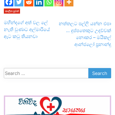
කාලීන පුවත්
මහින්දගේ අත් වල ලේ
නත්තලට පල්ලි යන්න එපා
නැති වුණාට අල්මාරියේ
… දුප්පතෙකුට උදව්වක්
ඇට කටු තියනවා
නොකර – මයිකල්
ආන්ජලෝ ප්‍රනාන්දු