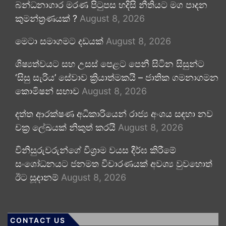
බන්ධනාගාර මරණ පිටුපස හදිසි නීතියට මග පාදන
කුමන්ත්‍රණයක් ?
August 8, 2026
මෙටා සමාගමට දඩයක්
August 8, 2026
ශිෂ්‍යත්වයට සහ උසස් පෙළට පෙනී සිටින සිසුන්ට
‘සිසු සැරිය’ සේවාව ක්‍රියාත්මකයි – ජාතික ගමනාගමන
කොමිෂන් සභාව
August 8, 2026
දත්ත ආරක්ෂණ අධිකාරියෙන් රාජ්‍ය අංශය සඳහා නව
චක්‍ර ලේඛයක් නිකුත් කරයි
August 8, 2026
විනිසුරුවරුන්ගේ විශ්‍රාම වයස දීර්ඝ කිරීමේ
සංශෝධනයට ජනමත විචාරණයක් අවශ්‍ය වුවහොත්
ඊට සූදානම්
August 8, 2026
CONTACT US