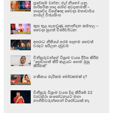
ප්‍රවේසම් වන්න; එල් නිනෝ යනු
පාරිසරික හෘද රෝග අවදානමකි –
හෘදවේද විශේෂඥ වෛද්‍ය මහාචාර්ය
නාමල් විජයසිංහ
කුස තුළ සැඟවුණු නොනිදන කම්හල –
වෛද්‍ය සුගත් විජේවර්ධන
අපරාධ නීතියේ පරම පදනම හෙවත්
වරදට සරිලන දඬුවම
විනිසුරුවන්ගේ විශ්‍රාම වයස දීර්ඝ කිරීම
“දොවාගත් කිරි කළයට ගොම මුසු
කිරීමක්”
ගණිතය බැරිකම මෝඩකමක් ද?
විනිසුරු විශ්‍රාම වයස දිගු කිරීමේ 22
ව්‍යවස්ථා සංශෝධනයට මහා
නාහිමිවරුන්ගෙන් විරෝධයක් නෑ