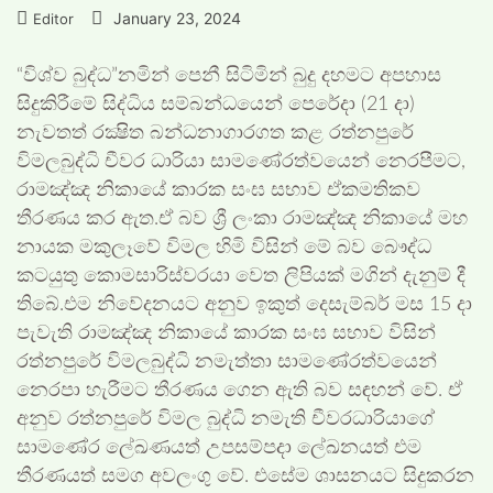
January 23, 2024
Editor
“විශ්ව බුද්ධ”නමින් පෙනී සිටිමින් බුදු දහමට අපහාස
සිදුකිරීමේ සිද්ධිය සම්බන්ධයෙන් පෙරේදා (21 දා)
නැවතත් රක්‍ෂිත බන්ධනාගාරගත කළ රත්නපුරේ
විමලබුද්ධි චීවර ධාරියා සාමණේරත්වයෙන් නෙරපීමට,
රාමඤ්ඤ නිකායේ කාරක සංඝ සභාව ඒකමතිකව
තීරණය කර ඇත.ඒ බව ශ්‍රී ලංකා රාමඤ්ඤ නිකායේ මහ
නායක මකුලෑවේ විමල හිමි විසින් මේ බව බෞද්ධ
කටයුතු කොමසාරිස්වරයා වෙත ලිපියක් මගින් දැනුම් දී
තිබේ.එම නිවේදනයට අනුව ඉකුත් දෙසැම්බර් මස 15 දා
පැවැති රාමඤ්ඤ නිකායේ කාරක සංඝ සභාව විසින්
රත්නපුරේ විමලබුද්ධි නමැත්තා සාමණේරත්වයෙන්
නෙරපා හැරීමට තීරණය ගෙන ඇති බව සඳහන් වේ. ඒ
අනුව රත්නපුරේ විමල බුද්ධි නමැති චීවරධාරියාගේ
සාමණේර ලේඛණයත් උපසම්පදා ලේඛනයත් එම
තීරණයත් සමග අවලංගු වේ. එසේම ශාසනයට සිදුකරන