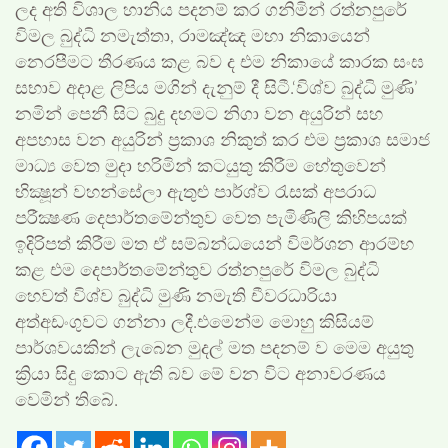
ලද අති විශාල හානිය පදනම් කර ගනිමින් රත්නපුරේ
විමල බුද්ධි නමැත්තා, රාමඤ්ඤ මහා නිකායෙන්
නෙරපීමට තීරණය කළ බව ද එම නිකායේ කාරක සංඝ
සභාව අදාළ ලිපිය මගින් දැනුම් දී සිටී.‘විශ්ව බුද්ධි මුණි’
නමින් පෙනී සිට බුදු දහමට නිගා වන අයුරින් සහ
අපහාස වන අයුරින් ප්‍රකාශ නිකුත් කර එම ප්‍රකාශ සමාජ
මාධ්‍ය වෙත මුදා හරිමින් කටයුතු කිරීම හේතුවෙන්
භික්‍ෂූන් වහන්සේලා ඇතුළු පාර්ශ්ව රැසක් අපරාධ
පරීක්‍ෂණ දෙපාර්තමේන්තුව වෙත පැමිණිලි කිහිපයක්
ඉදිරිපත් කිරීම මත ඒ සම්බන්ධයෙන් විමර්ශන ආරම්භ
කළ එම දෙපාර්තමේන්තුව රත්නපුරේ විමල බුද්ධි
හෙවත් විශ්ව බුද්ධි මුණි නමැති චීවරධාරියා
අත්අඩංගුවට ගන්නා ලදී.එමෙන්ම මොහු කිසියම්
පාර්ශවයකින් ලැබෙන මුදල් මත පදනම් ව මෙම අයුතු
ක්‍රියා සිදු කොට ඇති බව මේ වන විට අනාවරණය
වෙමින් තිබේ.