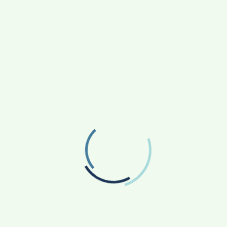
වැඩිපුර කියවන්න
විනිවිද සායනය
July 15, 2026
/
1
2
3
4
5
›
»
.
රාජ්‍ය නිලධාරීන්ගේ වැරදි තීරණවලට
දණ්ඩ නීති සංග්‍රහය යෙදවීම බරපතල
අවභාවිතයකි – සුනිල් කන්නන්ගර
කොළඹ, රත්නපුර, අම්පාර හිටපු මහ