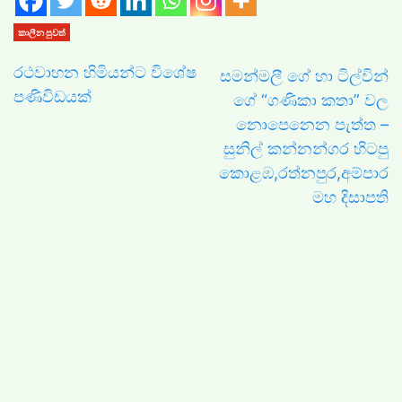
කාලීන පුවත්
රථවාහන හිමියන්ට විශේෂ
සමන්මලී ගේ හා ටිල්වින්
පණිවිඩයක්
ගේ “ගණිකා කතා” වල
නොපෙනෙන පැත්ත –
සුනිල් කන්නන්ගර හිටපු
කොළඹ,රත්නපුර,අම්පාර
මහ දිසාපති