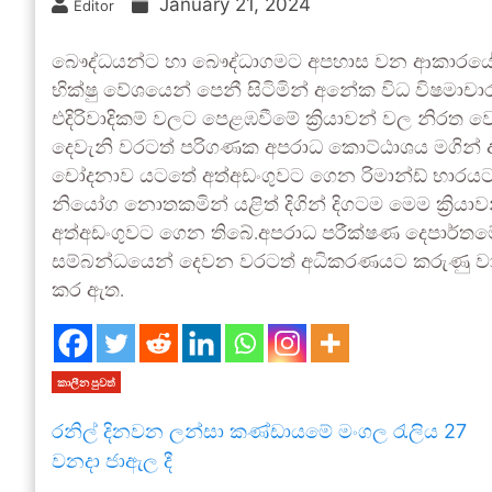
January 21, 2024
Editor
බෞද්ධයන්ට හා බෞද්ධාගමට අපහාස වන ආකාරයේ ප්‍ර
භික්ෂු වේශයෙන් පෙනී සිටිමින් අනේක විධ විෂමාචාර 
එදිරිවාදිකම් වලට පෙළඹවීමේ ක්‍රියාවන් වල නිරත වෙම
දෙවැනි වරටත් පරිගණක අපරාධ කොට්ඨාශය මගින්
චෝදනාව යටතේ අත්අඩංගුවට ගෙන රිමාන්ඩ් භාරයට ප
නියෝග නොතකමින් යළිත් දිගින් දිගටම මෙම ක්‍රියාව
අත්අඩංගුවට ගෙන තිබේ.අපරාධ පරීක්ෂණ දෙපාර්
සම්බන්ධයෙන් දෙවන වරටත් අධිකරණයට කරුණු වාර්ත
කර ඇත.
කාලීන පුවත්
රනිල් දිනවන ලන්සා කණ්ඩායමේ මංගල රැලිය 27
වනදා ජාඇල දී