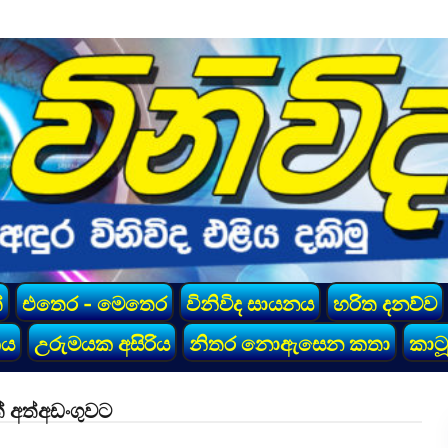
්
එතෙර - මෙතෙර
විනිවිද සායනය
හරිත දනව්ව
කය
උරුමයක අසිරිය
නිතර නොඇසෙන කතා
කාටූ
ත් අත්අඩංගුවට