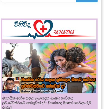
මානසික රෝග සඳහා ලබාදෙන ඖෂධ භාවිතය
ප්‍රචණ්ඩත්වයට හේතුවක් ද?- විශේෂඥ මනෝ වෛද්‍ය රූමි
රූබන්