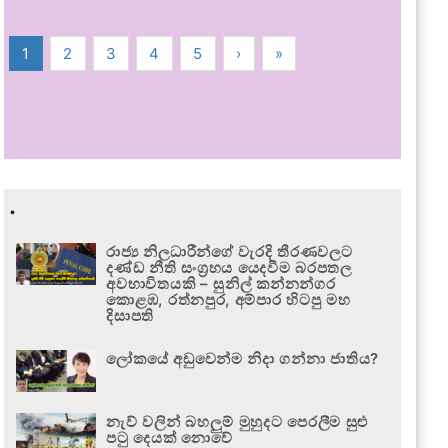
1
2
3
4
5
›
»
.
රාජ්‍ය නිලධාරීන්ගේ වැරදි තීරණවලට
දණ්ඩ නීති සංග්‍රහය යෙදවීම බරපතල
අවභාවිතයකි – සුනිල් කන්නන්ගර
කොළඹ, රත්නපුර, අම්පාර හිටපු මහ
දිසාපති
ලෝකයේ අඩුවෙන්ම නිදා ගන්නා ජාතිය?
නැව් වලින් බහලුම් මුහුදට පෙරලීම සුළු
පටු දෙයක් නොවේ