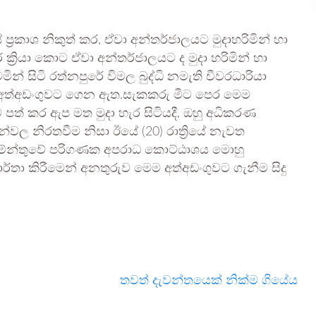
කාශ නිකුත් කර, ඒවා අන්තර්ජාලයට මුදාහරිමින් හා
ක්‍රියා කොට ඒවා අන්තර්ජාලයට ද මුදා හරිමින් හා
ින් සිටි රත්නපුරේ විමල බුද්ධි නමැති චීවරධාරියා
 අත්අඩංගුවට ගෙන ඇත.සැකකරු මීට පෙර මෙම
ත් කර ඇප මත මුදා හැර සිටියදී, ඔහු අධිකරණ
න්වල නිරතවීම නිසා ඊයේ (20) රාත්‍රියේ නැවත
තමේන්තුවේ පරිගණක අපරාධ කොට්ඨාශය මොහු
ා කිරීමෙන් අනතුරුව මෙම අත්අඩංගුවට ගැනීම සිදු
තවත් දැවන්තයෙක් නික්ම ගියේය