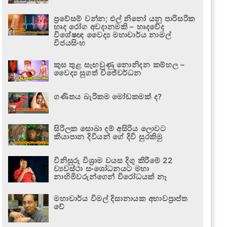
ප්‍රවේසම් වන්න; එල් නිනෝ යනු පාරිසරික
හෘද රෝග අවදානමකි – හෘදවේද
විශේෂඥ වෛද්‍ය මහාචාර්ය නාමල්
විජයසිංහ
කුස තුළ සැඟවුණු නොනිදන කම්හල –
වෛද්‍ය සුගත් විජේවර්ධන
ගණිතය බැරිකම මෝඩකමක් ද?
සිරිලක සොබා දම් අසිරිය ලොවට
කියාපාන දිවියන් ගේ දිවි සුරකිමු
විනිසුරු විශ්‍රාම වයස දිගු කිරීමේ 22
ව්‍යවස්ථා සංශෝධනයට මහා
නාහිමිවරුන්ගෙන් විරෝධයක් නෑ
මහාචාර්ය විමල් දිසානායක අභාවප්‍රාප්ත
වේ