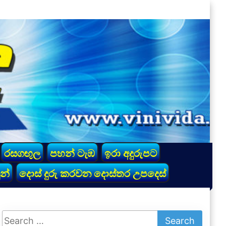
රසගඟුල
පහන් ටැඹ
ඉරා අදුරුපට
න්
දොස් දුරු කරවන දොස්තර උපදෙස්