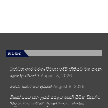
නවතම
බන්ධනාගාර මරණ පිටුපස හදිසි නීතියට මග පාදන
කුමන්ත්‍රණයක් ?
August 8, 2026
මෙටා සමාගමට දඩයක්
August 8, 2026
ශිෂ්‍යත්වයට සහ උසස් පෙළට පෙනී සිටින සිසුන්ට
‘සිසු සැරිය’ සේවාව ක්‍රියාත්මකයි – ජාතික