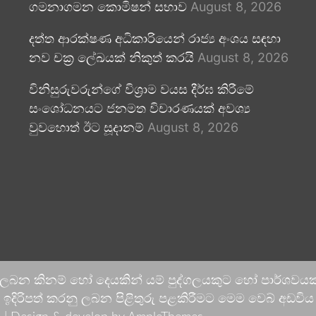
ගමනාගමන කොමිෂන් සභාව
August 8, 2026
දත්ත ආරක්ෂණ අධිකාරියෙන් රාජ්‍ය අංශය සඳහා
නව චක්‍ර ලේඛයක් නිකුත් කරයි
August 8, 2026
විනිසුරුවරුන්ගේ විශ්‍රාම වයස දීර්ඝ කිරීමේ
සංශෝධනයට ජනමත විචාරණයක් අවශ්‍ය
වුවහොත් ඊට සූදානම්
August 8, 2026
 ලබන කිනම් හෝ දෙයකින් යම් පුද්ගලයකුට හෝ පාර්ශවයකට
දිරිපත් කරනු ලබන පිළිතුරු පළකිරීමට මෙම වෙබ් අඩවිය ආච