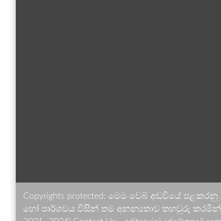
Copyrights protected: මෙම වෙබ් අඩවියේ පළකරනු
හෝ පාර්ශවය විසින් තම අනන්‍යතාව තහවුරු කරමින් ඉ