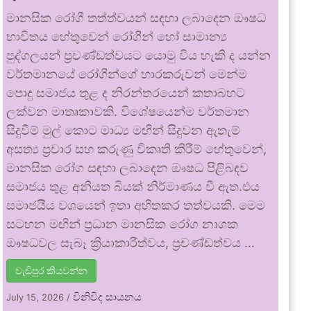
මානසික රෝගී තත්ත්වයන් සඳහා ලබාදෙන ඖෂධ
භාවිතය හේතුවෙන් රෝගීන් හෝ සාමාන්‍ය
පුද්ගලයන් ප්‍රචණ්ඩත්වයට යොමු විය හැකි ද යන්න
වර්තමානයේ රෝගීන්ගේ භාරකරුවන් මෙන්ම
පොදු සමාජය තුළ ද නිරන්තරයෙන් කතාබහට
ලක්වන මාතෘකාවකි. විශේෂයෙන්ම වර්තමාන
සිදුවීම් මුල් කොට මාධ්‍ය මඟින් සිදුවන ඇතැම්
අසත්‍ය ප්‍රචාර සහ කරුණු විකෘති කිරීම් හේතුවෙන්,
මානසික රෝග සඳහා ලබාදෙන ඖෂධ පිළිබඳව
සමාජය තුළ අනියත බියක් නිර්මාණය වී ඇත.එය
සමාජයීය වශයෙන් ඉතා අහිතකර තත්වයකි. මෙම
සටහන මඟින් ප්‍රධාන මානසික රෝග නාශක
ඖෂධවල සැබෑ ක්‍රියාකාරීත්වය, ප්‍රචණ්ඩත්වය …
වැඩිපුර කියවන්න
විනිවිද සායනය
July 15, 2026
/