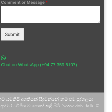
Comment or Message
*
Submit
Chat on WhatsApp (+94 77 359 6107)
 යම්කිසි අගතියක් සිදුවන්නේ නම් එම පුද්ගලයා
ාර ධර්මීය වශයෙන් බැඳී සිටී. 'www.vinivida.lk' ©