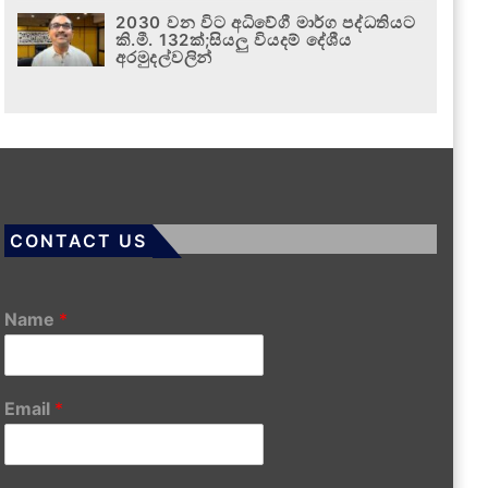
2030 වන විට අධිවේගී මාර්ග පද්ධතියට
කි.මී. 132ක්;සියලු වියදම් දේශීය
අරමුදල්වලින්
CONTACT US
Name
*
Email
*