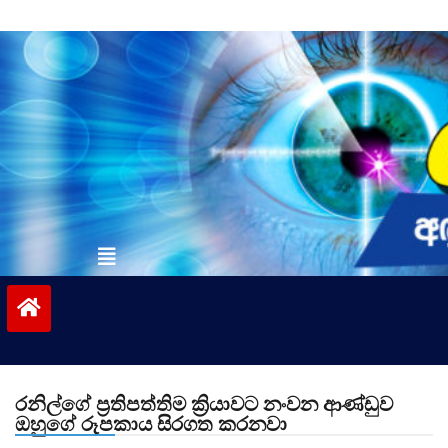
Skip
to
content
vinivida.lk
රනිල්ගේ ප්‍රතිපත්තිම ක්‍රියාවට නංවන ආණ්ඩුව
ඔහුගේ රූපකාය සිරගත කරනවා