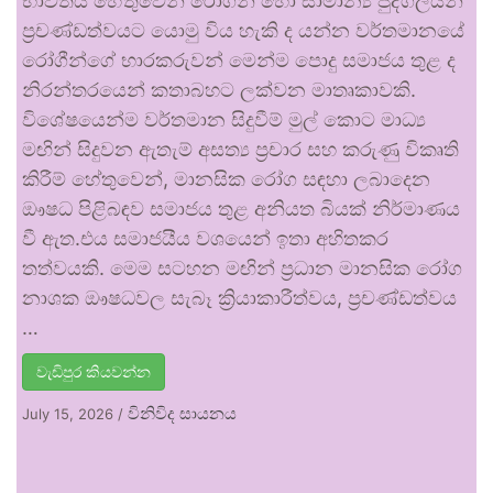
භාවිතය හේතුවෙන් රෝගීන් හෝ සාමාන්‍ය පුද්ගලයන්
ප්‍රචණ්ඩත්වයට යොමු විය හැකි ද යන්න වර්තමානයේ
රෝගීන්ගේ භාරකරුවන් මෙන්ම පොදු සමාජය තුළ ද
නිරන්තරයෙන් කතාබහට ලක්වන මාතෘකාවකි.
විශේෂයෙන්ම වර්තමාන සිදුවීම් මුල් කොට මාධ්‍ය
මඟින් සිදුවන ඇතැම් අසත්‍ය ප්‍රචාර සහ කරුණු විකෘති
කිරීම් හේතුවෙන්, මානසික රෝග සඳහා ලබාදෙන
ඖෂධ පිළිබඳව සමාජය තුළ අනියත බියක් නිර්මාණය
වී ඇත.එය සමාජයීය වශයෙන් ඉතා අහිතකර
තත්වයකි. මෙම සටහන මඟින් ප්‍රධාන මානසික රෝග
නාශක ඖෂධවල සැබෑ ක්‍රියාකාරීත්වය, ප්‍රචණ්ඩත්වය
…
වැඩිපුර කියවන්න
විනිවිද සායනය
July 15, 2026
/