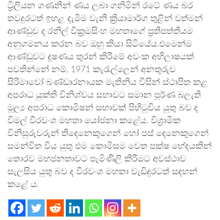
ට්‍රිලියන ගණනින් ණය ලබා ගනිමින් රටේ ණය බර
තවදුරටත් ඉහළ දැමීම වැනි ක්‍රියාමාර්ග තුළින් වත්මන්
ආණ්ඩුව ද රනිල් වික්‍රමසිංහ මහතාගේ ප්‍රතිපත්තියම
අනුගමනය කරන බව ඔහු කියා සිටියේය.එමෙන්ම
ආණ්ඩුවට දූෂණය තුරන් කිරීමේ අවංක අභිලාෂයක්
පවතින්නේ නම්, 1971 කැරැල්ලෙන් අනතුරුව
සිරිමාවෝ බණ්ඩාරනායක මැතිනිය විසින් ස්ථාපිත කළ
අපරාධ යුක්ති විනිශ්චය සභාවට සමාන පූර්ණ බලැති
මූල්‍ය අපරාධ කොමිෂන් සභාවක් පිහිටුවිය යුතු බව ද
විමල් වීරවංශ මහතා යෝජනා කළේය. විශ්‍රාමික
විනිසුරුවරුන් තිදෙනෙකුගෙන් හෝ පස් දෙනෙකුගෙන්
සමන්විත විය යුතු එම කොමිසම වෙත පක්ෂ භේදයකින්
තොරව මහජනතාවට පැමිණිලි කිරීමට අවස්ථාව
සැලසිය යුතු බව ද වීරවංශ මහතා වැඩිදුරටත් සඳහන්
කළේ ය.