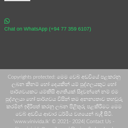
Chat on WhatsApp (+94 77 359 6107)
Copyrights protected: මෙම වෙබ් අඩවියේ පළකරනු
ලබන කිනම් හෝ දෙයකින් යම් පුද්ගලයකුට හෝ
පාර්ශවයකට යම්කිසි අගතියක් සිදුවන්නේ නම් එම
පුද්ගලයා හෝ පාර්ශවය විසින් තම අනන්‍යතාව තහවුරු
කරමින් ඉදිරිපත් කරනු ලබන පිළිතුරු පළකිරීමට මෙම
වෙබ් අඩවිය ආචාර ධර්මීය වශයෙන් බැඳී සිටී.
'www.vinivida.lk' © 2021- 2024| Contact Us -