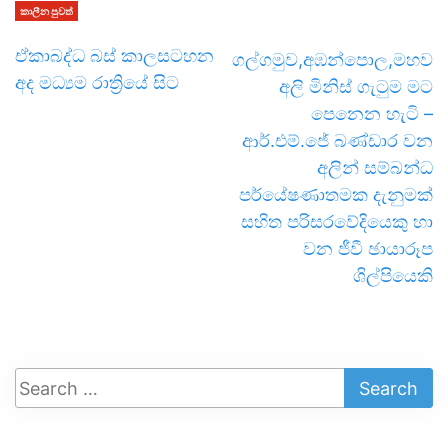
කාලීන පුවත්
ඒකාබද්ධ බස් කාලසටහන
ගල්ගමුව,අඹන්පොල,මහව
අද මධ්‍යම රාත්‍රියේ සිට
අලි මිනිස් ගැටුම මට
පෙනෙන හැටි –
ආර්.එම්.ජේ බණ්ඩාර වන
අලින් සම්බන්ධ
පර්යේෂණාතමක දැනුමක්
සහිත පරිසරවේදියෙකු හා
වන ජීවී ඡායාරූප
ශිල්පියෙකි