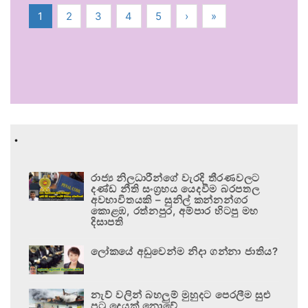
1
2
3
4
5
›
»
.
රාජ්‍ය නිලධාරීන්ගේ වැරදි තීරණවලට
දණ්ඩ නීති සංග්‍රහය යෙදවීම බරපතල
අවභාවිතයකි – සුනිල් කන්නන්ගර
කොළඹ, රත්නපුර, අම්පාර හිටපු මහ
දිසාපති
ලෝකයේ අඩුවෙන්ම නිදා ගන්නා ජාතිය?
නැව් වලින් බහලුම් මුහුදට පෙරලීම සුළු
පටු දෙයක් නොවේ