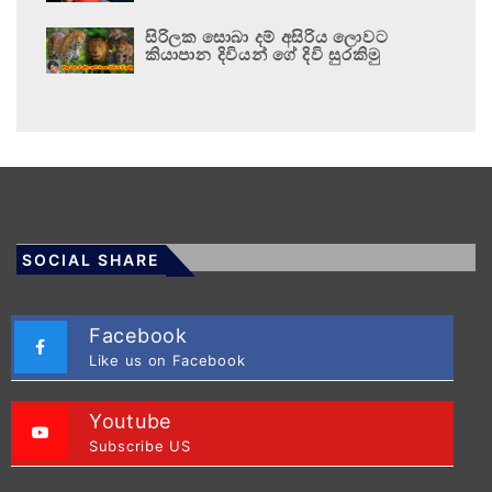
සිරිලක සොබා දම් අසිරිය ලොවට
කියාපාන දිවියන් ගේ දිවි සුරකිමු
SOCIAL SHARE
Facebook
Like us on Facebook
Youtube
Subscribe US