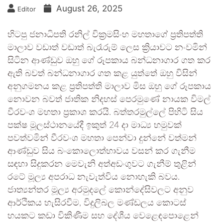
August 26, 2025
Editor
හිටපු ජනාධිපති රනිල් වික්‍රමසිංහ මහතාගේ ප්‍රතිපත්ති
මාලාව වඩාත් වඩාත් බැරෑරුම් ලෙස ක්‍රියාවට නංවමින්
සිටින ආණ්ඩුව ඔහු ගේ රූපකාය බන්ධනාගාර ගත කර
ඇති බවත් බන්ධනාගාර ගත කළ යුත්තේ ඔහු විසින්
අනුගමනය කළ ප්‍රතිපත්ති මාලාව මිස ඔහු ගේ රූපකාය
නොවන බවත් ජාතික නිදහස් පෙරමුණේ නායක විමල්
වීරවංශ මහතා ප්‍රකාශ කරයි. බත්තරමුල්ලේ පිහිටි සිය
පක්ෂ මූලස්ථානයේදී ඉකුත් 24 දා මාධ්‍ය හමුවක්
පවත්වමින් වීරවංශ මහතා පෙන්වා දුන්නේ වත්මන්
ආණ්ඩුව සිය බංකොලොත්භාවය වසන් කර ගැනීම
සඳහා සිදුකරන මෙවැනි අත්අඩංගුවට ගැනීම් තුළින්
රටේ මූල්‍ය අපරාධ නැවැත්විය නොහැකි බවය.
ජාත්‍යන්තර මූල්‍ය අරමුදලේ කොන්දේසිවලට අනුව
ආර්ථිකය හැසිරවීම, විදුලිබල මණ්ඩලය කොටස්
හයකට කඩා විකිණීම සහ දේශීය වෙළෙඳපොළෙන්