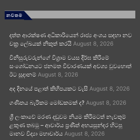
නවතම
දත්ත ආරක්ෂණ අධිකාරියෙන් රාජ්‍ය අංශය සඳහා නව
චක්‍ර ලේඛයක් නිකුත් කරයි
August 8, 2026
විනිසුරුවරුන්ගේ විශ්‍රාම වයස දීර්ඝ කිරීමේ
සංශෝධනයට ජනමත විචාරණයක් අවශ්‍ය වුවහොත්
ඊට සූදානම්
August 8, 2026
අද දිනයේ පළාත් කිහිපයකට වැසි
August 8, 2026
ගණිතය බැරිකම මෝඩකමක් ද?
August 8, 2026
ශ්‍රී ලංකාවේ මරණ දඬුවම නියම කිරීමටත් නැවතුම්
ළකුණ තබමු – ආචාර්ය ප්‍රණීත් අභයසුන්දර හිටපු
මානව විද්‍යා මහාචාර්ය
August 8, 2026