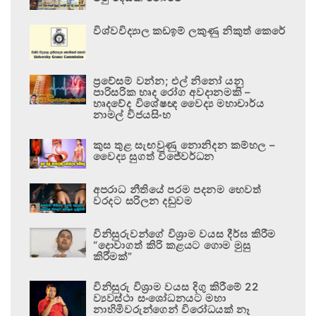
විශ්වවිද්‍යාල කඩඉම් ලකුණු නිකුත් කෙරේ
ප්‍රවේසම් වන්න; එල් නිනෝ යනු
පාරිසරික හෘද රෝග අවදානමකි –
හෘදවේද විශේෂඥ වෛද්‍ය මහාචාර්ය
නාමල් විජයසිංහ
කුස තුළ සැඟවුණු නොනිදන කම්හල –
වෛද්‍ය සුගත් විජේවර්ධන
අපරාධ නීතියේ පරම පදනම හෙවත්
වරදට සරිලන දඬුවම
විනිසුරුවන්ගේ විශ්‍රාම වයස දීර්ඝ කිරීම
“දොවාගත් කිරි කළයට ගොම මුසු
කිරීමක්”
විනිසුරු විශ්‍රාම වයස දිගු කිරීමේ 22
ව්‍යවස්ථා සංශෝධනයට මහා
නාහිමිවරුන්ගෙන් විරෝධයක් නෑ