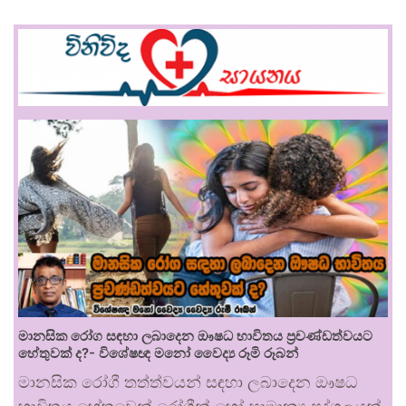
මානසික රෝග සඳහා ලබාදෙන ඖෂධ භාවිතය ප්‍රචණ්ඩත්වයට
හේතුවක් ද?- විශේෂඥ මනෝ වෛද්‍ය රූමි රූබන්
මානසික රෝගී තත්ත්වයන් සඳහා ලබාදෙන ඖෂධ