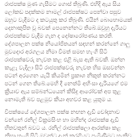
රාජපක්ෂ මුණ ගැසීමට ගොස් තිබුණි. එහිදි ඇය සිය
ලෝකඩ පදක්කම නාමල් රාජපක්ෂට පෙන්වා පසුව
ඔහුට වැඳීමට ද කටයුතු කර තිබුණි. එයින් බොහොමයක්
දෙනාකුපිත වූ බවක් පෙනෙන්නට තිබේ.ඔවුහු දැරියට
රාජපක්ෂට වැඳීම ගැන ද දෝෂාරෝපණය කරති.
දේශපාලන පක්ෂ නියෝජිතයන් සඳහන් කරන්නේ ගාලු
මුවදොර අරගලය නිමා වීමත් සමඟ හැංගි සිටි
රාජපක්ෂවරු නැවත කළ එළි බැස ඇති බවකි. ඔන්න
කැළෑ වැදිලා සිටි රාජපක්ෂවරු නැවත හිස ඔසවන්න
පටන් අරගෙන යැයි කියමින් ප්‍රකාශ නිකුත් කරන්නට
පටන් ගෙන තිබේ.මෙහි දී නෙත්මි අහිංසා දැරියගේ එම
ක්‍රියාව ඇය සම්බන්ධයෙන් කිසිදු ආරෝවක් අප තුළ
නොමැති බව පළමුව කියා අහවර කළ යුතුම ය.
විපක්ෂයේ දේශපාලන පක්ෂ නඟන දැඩි චෝදනාව
වන්නේ රනිල් වික්‍රමසිංහ හා මහින්ද රාජපක්ෂ දැඩි
හිතවතුන් බවට ය. රනිල් රාජපක්ෂලා ආරක්ෂා කළ
නිසා හැංගි සිටි ඔවුන්ට දැන් කරළියට පැමිණීමට හැකිව