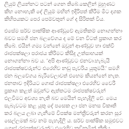
ලියුම් ලියන්නට පටන් ගෙන තිබේ.කෙලින් මුහුණට
කිහ නොහැකි දේ ලියුම් මඟින් ඉදිරිපත් කිරීම මීට දශක
කිහිපයකට පෙර පෙම්වතුන් ගේ ද සිරිතක් විය.
එසේම සර්ව පාක්ෂික ආණ්ඩුවේ ඇමතිකම් නොගන්නා
බවට සමගි ජන බලවේගය ද මේ වන විටත් ප්‍රකාශ කර
තිබේ. එයින් ගම්‍ය වන්නේ ඔවුන් ආණ්ඩුව හා එක්වී
රාජපක්ෂලා පරාජය කිරීමට කිසිදු උත්සාහයක්
නොගන්නා බව ය. “අපි ආණ්ඩුවට එනවා.හැබැයි
රාජපක්ෂවරුන්ට එරෙහිව නඩු පැවරිය යුතුමයි.“ සමගි
ජන බලවේගය බැරිවෙලාවත් එහෙම කියන්නේ නැත.
ජනතාව ඉදිරියට ගොස් රාජපක්ෂලා එරෙහිව වෛරී
ප්‍රකාශ කළත් ඔවුන්ට ඇත්තටම රාජපක්ෂවරුන්
එලවීමට අවශ්‍ය නැති බව මෙයින් පැහැදිලි වේ. මෙය
සැබෑවටම කළ යුතු දේ පසෙක ලා ජන මනස විකෘති
කර බලය ලබා ගැනීමේ විපක්ෂ මන්ත්‍රීවරුන් කරන සූර
සෙල්ලමක් බව නම් පැහැදිලි ය. සර්ව පාක්ෂික සමුළුවට
ගොස් රජපක්ෂවරුන්ට එරෙහිව කඩිනමින් නීතිය