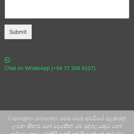
Submit
Chat on WhatsApp (+94 77 359 6107)
Copyrights protected: මෙම වෙබ් අඩවියේ පළකරනු
ලබන කිනම් හෝ දෙයකින් යම් පුද්ගලයකුට හෝ