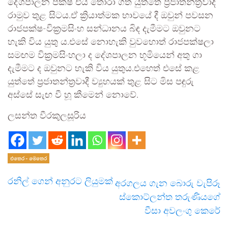
දේශපාලන පක්ෂ එය තෝරා ගත යුත්තේ ප්‍රජාතන්ත්‍රවාදී
රාමුව තුළ සිටය.ඒ ක්‍රියාත්මක භාවයේ දී ඔවුන් පවසන
රාජපක්ෂ-වික්‍රමසිංහ සන්ධානය බිඳ දැමීමට ඔවුනට
හැකි විය යුතු ය.එසේ නොහැකි වුවහොත් රාජපක්ෂලා
සමඟම වික්‍රමසිංහලා ද දේශපාලන භූමියෙන් අතු ගා
දැමීමට ද ඔවුනට හැකි විය යුතුය.එහෙත් එසේ කළ
යුත්තේ ප්‍රජාතන්ත්‍රවාදී ව්‍යුහයක් තුළ සිට මිස පඳුරු
අස්සේ සැඟ වී හූ කීමෙන් නොවේ.
ලසන්ත වීරකුලසූරිය
එතෙර - මෙතෙර
රනිල් ගෙන් අනුරට ලියුමක්
අරගලය ගැන බොරු වැපිරූ
ස්කොට්ලන්ත තරුණියගේ
වීසා අවලංගු කෙරේ