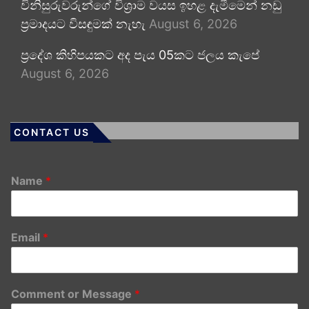
විනිසුරුවරුන්ගේ විශ්‍රාම වයස ඉහළ දැමීමෙන් නඩු
ප්‍රමාදයට විසඳුමක් නැහැ
August 6, 2026
ප්‍රදේශ කිහිපයකට අද පැය 05කට ජලය කැපේ
August 6, 2026
CONTACT US
Name
*
Email
*
Comment or Message
*