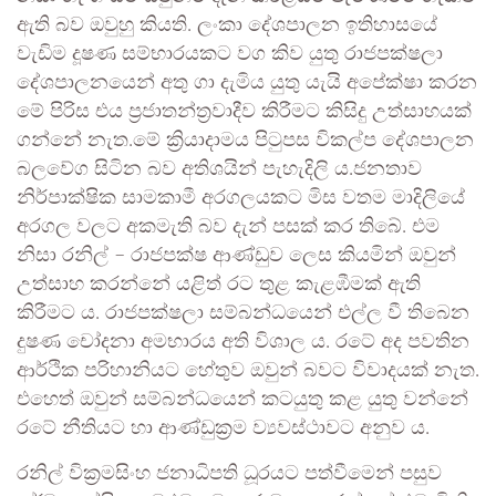
ඇති බව ඔවුහු කියති. ලංකා දේශපාලන ඉතිහාසයේ
වැඩිම දූෂණ සම්භාරයකට වග කිව යුතු රාජපක්ෂලා
දේශපාලනයෙන් අතු ගා දැමිය යුතු යැයි අපේක්ෂා කරන
මේ පිරිස එය ප්‍රජාතන්ත්‍රවාදීව කිරීමට කිසිදු උත්සාහයක්
ගන්නේ නැත.මේ ක්‍රියාදාමය පිටුපස විකල්ප දේශපාලන
බලවේග සිටින බව අතිශයින් පැහැදිලි ය.ජනතාව
නිර්පාක්ෂික සාමකාමී අරගලයකට මිස වතම මාදිලියේ
අරගල වලට අකමැති බව දැන් පසක් කර තිබේ. එම
නිසා රනිල් – රාජපක්ෂ ආණ්ඩුව ලෙස කියමින් ඔවුන්
උත්සාහ කරන්නේ යළිත් රට තුළ කැළඹීමක් ඇති
කිරීමට ය. රාජපක්ෂලා සම්බන්ධයෙන් එල්ල වී තිබෙන
දුෂණ චෝදනා අමභාරය අති විශාල ය. රටේ අද පවතින
ආර්ථික පරිහානියට හේතුව ඔවුන් බවට විවාදයක් නැත.
එහෙත් ඔවුන් සම්බන්ධයෙන් කටයුතු කළ යුතු වන්නේ
රටේ නීතියට හා ආණ්ඩුක්‍රම ව්‍යවස්ථාවට අනුව ය.
රනිල් වික්‍රමසිංහ ජනාධිපති ධූරයට පත්වීමෙන් පසුව