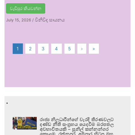
වැඩිපුර කියවන්න
විනිවිද සායනය
July 15, 2026
/
1
2
3
4
5
›
»
.
රාජ්‍ය නිලධාරීන්ගේ වැරදි තීරණවලට
දණ්ඩ නීති සංග්‍රහය යෙදවීම බරපතල
අවභාවිතයකි – සුනිල් කන්නන්ගර
කොළඹ, රත්නපුර, අම්පාර හිටපු මහ