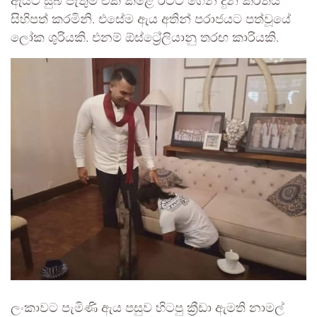
ඇයට සුබ පැතුම් එක් කළේ රටට ගෙන දුන් කීර්තිය
සිහිපත් කරමිනි. එසේම ඇය අතින් පරාජයට පත්වූයේ
ලෝක ශුරියකි. එනම් ඕස්ට්‍රේලියානු තරඟ කාරියකි.
ලංකාවට පැමිණි ඇය පසුව හිටපු ක්‍රීඩා ඇමති නාමල්