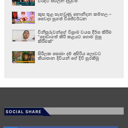
වරදට සරිලන දඬුවම
කුස තුළ සැඟවුණු නොනිදන කම්හල –
වෛද්‍ය සුගත් විජේවර්ධන
විනිසුරුවන්ගේ විශ්‍රාම වයස දීර්ඝ කිරීම
“දොවාගත් කිරි කළයට ගොම මුසු
කිරීමක්”
සිරිලක සොබා දම් අසිරිය ලොවට
කියාපාන දිවියන් ගේ දිවි සුරකිමු
SOCIAL SHARE