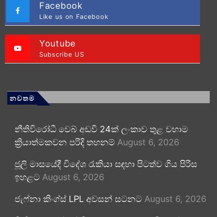
Facebook
Like us on Facebook
Youtube
Subscribe US
නවතම
නීතිවිරෝධී වෙබ් අඩවි 24ක් ලංකාව තුළ වහාම
ක්‍රියාත්මකවන පරිදි තහනම්
August 6, 2026
ජූලි මාසයේදී විදේශ රැකියා සඳහා පිටත්ව ගිය පිරිස
ඉහළට
August 6, 2026
ජැෆ්නා කිංග්ස් LPL අවසන් සටනට
August 6, 2026