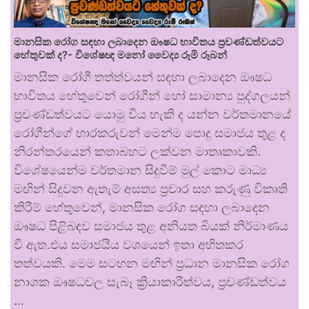
මානසික රෝග සඳහා ලබාදෙන ඖෂධ භාවිතය ප්‍රචණ්ඩත්වයට
හේතුවක් ද?- විශේෂඥ මනෝ වෛද්‍ය රූමි රූබන්
මානසික රෝගී තත්ත්වයන් සඳහා ලබාදෙන ඖෂධ
භාවිතය හේතුවෙන් රෝගීන් හෝ සාමාන්‍ය පුද්ගලයන්
ප්‍රචණ්ඩත්වයට යොමු විය හැකි ද යන්න වර්තමානයේ
රෝගීන්ගේ භාරකරුවන් මෙන්ම පොදු සමාජය තුළ ද
නිරන්තරයෙන් කතාබහට ලක්වන මාතෘකාවකි.
විශේෂයෙන්ම වර්තමාන සිදුවීම් මුල් කොට මාධ්‍ය
මඟින් සිදුවන ඇතැම් අසත්‍ය ප්‍රචාර සහ කරුණු විකෘති
කිරීම් හේතුවෙන්, මානසික රෝග සඳහා ලබාදෙන
ඖෂධ පිළිබඳව සමාජය තුළ අනියත බියක් නිර්මාණය
වී ඇත.එය සමාජයීය වශයෙන් ඉතා අහිතකර
තත්වයකි. මෙම සටහන මඟින් ප්‍රධාන මානසික රෝග
නාශක ඖෂධවල සැබෑ ක්‍රියාකාරීත්වය, ප්‍රචණ්ඩත්වය
…