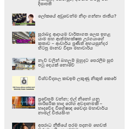
දිසාපති
ලෝකයේ අඩුවෙන්ම නිදා ගන්නා ජාතිය?
සුරාබදු ආදායම වාර්තාගත ලෙස ඉහළ
යාම සහ ආත්මභක්ෂක උරගයාගේ
කතාව – ආචාර්ය ප්‍රණීත් අභයසුන්දර
හිටපු මානව විද්‍යා මහාචාර්ය
නැව් වලින් බහලුම් මුහුදට පෙරලීම සුළු
පටු දෙයක් නොවේ
විශ්වවිද්‍යාල කඩඉම් ලකුණු නිකුත් කෙරේ
ප්‍රවේසම් වන්න; එල් නිනෝ යනු
පාරිසරික හෘද රෝග අවදානමකි –
හෘදවේද විශේෂඥ වෛද්‍ය මහාචාර්ය
නාමල් විජයසිංහ
අපරාධ නීතියේ පරම පදනම හෙවත්