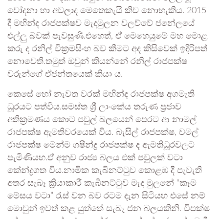
චෝදනා හා අවලාද මෙතෙකැයි කිව නොහැකිය. 2015
දී මහින්ද රාජපක්ෂව මැදමුලන වලව්වේ ජනේලයේ
එල්ලු බවක් පැවසුණි.එහෙත්, ඒ මෙහෙයුමේ මහ මොළ
කරු ද රනිල් වික්‍රමසිංහ බව කීමට අද කිසිවෙක් ඉදිරිපත්
නොවෙති.තමුත් ඔවුන් කියන්නේ රනිල් රාජපක්ෂ
වරුන්ගේ ඒජන්තයෙක් කියා ය.
කෙසේ හෝ නැවත වරක් මහින්ද රාජපක්ෂ අගමැති
ධූරයට පත්විය.සමස්ත ශ්‍රී ලාංකේය තරුණ ප්‍රජාව
අතික්‍රමණය කොට පවුල් බලයෙන් පෙරට ආ නාමල්
රාජපක්ෂ ඇමතිවරයෙක් විය. බැසිල් රාජපක්ෂ, චමල්
රාජපක්ෂ මෙන්ම ශෂීන්ද්‍ර රාජපක්ෂ ද ඇමතිධූරවලට
පැමිණියහ.ඒ අනුව රාජ්‍ය බලය එක් පවුලක් වටා
කේන්ද්‍රගත විය.නාමික කැබිනට්ටුව කොළඹ දී පැවැති
අතර සැබෑ ක්‍රියාකාරී කැබිනට්ටුව මැද මුලනේ “කෑම
මේසය වටා” රැස් වන බව රටම දැන සිටියහ එසේ නම්
මොවුන් ඉවත් කළ යුත්තේ සැබෑ ජන බලයකිනි. විපක්ෂ