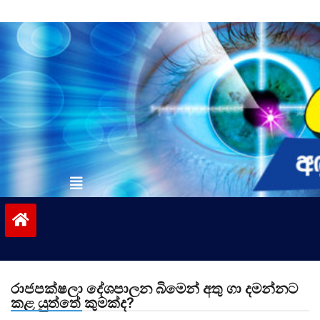
Skip
to
content
vinivida.lk
රාජපක්ෂලා දේශපාලන බිමෙන් අතු ගා දමන්නට
කළ යුත්තේ කුමක්ද?