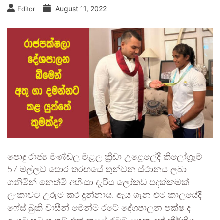
August 11, 2022
Editor
පොදු රාජ්‍ය මණ්ඩල මළල ක්‍රිඩා උළෙලේදී කිලෝග්‍රෑම්
57 මල්ලව පොර තරඟයේ තුන්වන ස්ථානය ලබා
ගනිමින් නෙත්මි අහිංසා දැරිය ලෝකඩ පදක්කමක්
ලංකාවට උරුම කර දුන්නාය. ඇය ගැන එම කාලයේදී
ෆේස් බුකි වාසීන් මෙන්ම රටේ දේශපාලන පක්ෂ ද