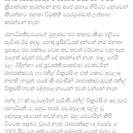
ක්‍රියාත්මක කරන්නේ නම් අපේ සහාය හිමිවේ යනුවෙන්
කියන්නට ජනතා විමුක්ති පෙරමුණවත් උත්සාහ
කරන්නේ නැත.
ජනාධිපතිවරයාගේ මුහුණට එම කතාව කියා එළියට
පැමිණ ඊට අදාළ හොඳ ප්‍රසිද්ධියක් දුන්නේ නම් ජනතා
ප්‍රසාදය එම පක්ෂය වෙත තව තවත් වර්ධනය වනු ඇත.
එහෙත් ඔවුන් එවැනි දේ කරන්නේ නැත. පාලු ගෙයි
වලං බිදින්නා සේ ප්‍රවෘත්ති සාකච්ඡා පවත්වමින්
රාජපක්ෂවරු හා රනිල් වික්‍රමසිංහ එක් කොට අවලාද
නඟති. නමුත්. එසේ කී පමණින් රාජපක්ෂවරුවත් රනිල්
වික්‍රමසිංහවත් දේශපාලනයෙන් ඉවත් වන්නේ නැත.
ඡන්ද 27 ක් පැරදෙමින් පැමිණි රනිල් වික්‍රමසිංහ අද රටේ
ජනාධිපති ය. ඔහුට තරම් මඩ අවලාද එල්ල වූ
දේශපාලඥයෙන් තවත් නැත. ඔහු මේවායින් කිසි
විටෙක පසුබට වූයේ නැත. රාජපක්ෂලා ද එසේම ය.
2005 සිට මේ දක්වා ඔවුන් සම්බන්ධයෙන් එල්ල වූ