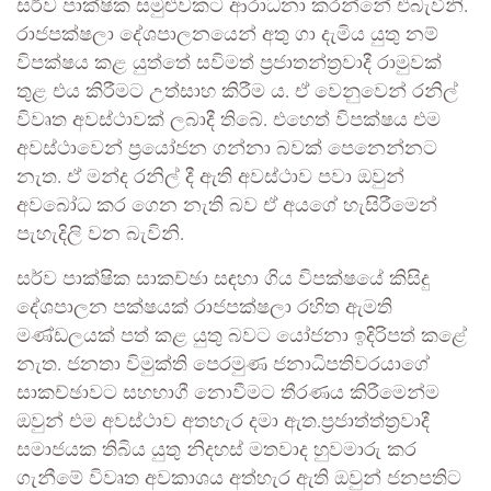
සර්ව පාක්ෂික සමුළුවකට ආරාධනා කරන්නේ එබැවිනි.
රාජපක්ෂලා දේශපාලනයෙන් අතු ගා දැමිය යුතු නම්
විපක්ෂය කළ යුත්තේ සවිමත් ප්‍රජාතන්ත්‍රවාදී රාමුවක්
තුළ එය කිරීමට උත්සාහ කිරීම ය. ඒ වෙනුවෙන් රනිල්
විවෘත අවස්ථාවක් ලබාදී තිබේ. එහෙත් විපක්ෂය එම
අවස්ථාවෙන් ප්‍රයෝජන ගන්නා බවක් පෙනෙන්නට
නැත. ඒ මන්ද රනිල් දී ඇති අවස්ථාව පවා ඔවුන්
අවබෝධ කර ගෙන නැති බව ඒ අයගේ හැසිරීමෙන්
පැහැදිලි වන බැවිනි.
සර්ව පාක්ෂික සාකච්ඡා සඳහා ගිය විපක්ෂයේ කිසිදු
දේශපාලන පක්ෂයක් රාජපක්ෂලා රහිත ඇමති
මණ්ඩලයක් පත් කළ යුතු බවට යෝජනා ඉදිරිපත් කළේ
නැත. ජනතා විමුක්ති පෙරමුණ ජනාධිපතිවරයාගේ
සාකච්ඡාවට සහභාගී නොවීමට තීරණය කිරීමෙන්ම
ඔවුන් එම අවස්ථාව අතහැර දමා ඇත.ප්‍රජාත්ත්ත්‍රවාදී
සමාජයක තිබිය යුතු නිදහස් මතවාද හුවමාරු කර
ගැනීමේ විවෘත අවකාශය අත්හැර ඇති ඔවුන් ජනපතිට