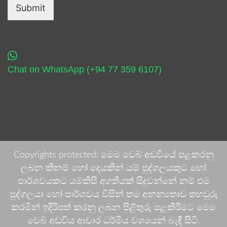
Submit
Chat on WhatsApp (+94 77 359 6107)
Copyrights protected: මෙම වෙබ් අඩවියේ පළකරනු
ලබන කිනම් හෝ දෙයකින් යම් පුද්ගලයකුට හෝ
පාර්ශවයකට යම්කිසි අගතියක් සිදුවන්නේ නම් එම
පුද්ගලයා හෝ පාර්ශවය විසින් තම අනන්‍යතාව තහවුරු
කරමින් ඉදිරිපත් කරනු ලබන පිළිතුරු පළකිරීමට මෙම
වෙබ් අඩවිය ආචාර ධර්මීය වශයෙන් බැඳී සිටී.