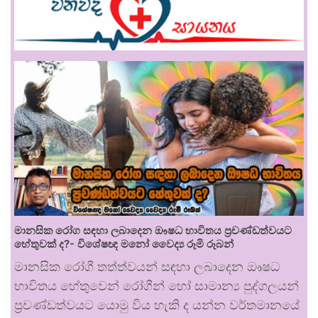
මානසික රෝග සඳහා ලබාදෙන ඖෂධ භාවිතය ප්‍රචණ්ඩත්වයට
හේතුවක් ද?- විශේෂඥ මනෝ වෛද්‍ය රූමි රූබන්
මානසික රෝගී තත්ත්වයන් සඳහා ලබාදෙන ඖෂධ
භාවිතය හේතුවෙන් රෝගීන් හෝ සාමාන්‍ය පුද්ගලයන්
ප්‍රචණ්ඩත්වයට යොමු විය හැකි ද යන්න වර්තමානයේ