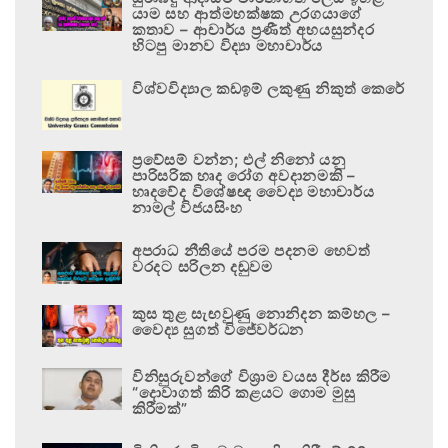
යාම සහ ආත්මභක්ෂක උරගයාගේ
කතාව – ආචාර්ය ප්‍රණීත් අභයසුන්දර
හිටපු මානව විද්‍යා මහාචාර්ය
විශ්වවිද්‍යාල කඩඉම් ලකුණු නිකුත් කෙරේ
ප්‍රවේසම් වන්න; එල් නිනෝ යනු
පාරිසරික හෘද රෝග අවදානමකි –
හෘදවේද විශේෂඥ වෛද්‍ය මහාචාර්ය
නාමල් විජයසිංහ
අපරාධ නීතියේ පරම පදනම හෙවත්
වරදට සරිලන දඬුවම
කුස තුළ සැඟවුණු නොනිදන කම්හල –
වෛද්‍ය සුගත් විජේවර්ධන
විනිසුරුවන්ගේ විශ්‍රාම වයස දීර්ඝ කිරීම
“දොවාගත් කිරි කළයට ගොම මුසු
කිරීමක්”