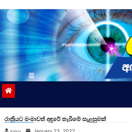
Skip
to
content
vinivida.lk
රාත්‍රියට මංමාවත් අඳුරේ තැබීමේ සැළසුමක්
January 23, 2022
Editor