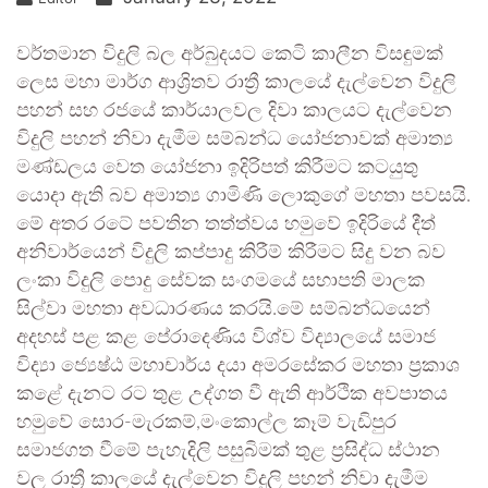
වර්තමාන විදුලි බල අර්බුදයට කෙටි කාලීන විසඳුමක්
ලෙස මහා මාර්ග ආශ්‍රිතව රාත්‍රී කාලයේ දැල්වෙන විදුලි
පහන් සහ රජයේ කාර්යාලවල දිවා කාලයට දැල්වෙන
විදුලි පහන් නිවා දැමීම සම්බන්ධ යෝජනාවක් අමාත්‍ය
මණ්ඩලය වෙත යෝජනා ඉදිරිපත් කිරීමට කටයුතු
යොදා ඇති බව අමාත්‍ය ගාමිණි ලොකුගේ මහතා පවසයි.
මේ අතර රටේ පවතින තත්ත්වය හමුවේ ඉදිරියේ දීත්
අනිවාර්යෙන් විදුලි කප්පාදු කිරීම් කිරීමට සිදු වන බව
ලංකා විදුලි පොදු සේවක සංගමයේ සභාපති මාලක
සිල්වා මහතා අවධාරණය කරයි.මේ සම්බන්ධයෙන්
අදහස් පළ කළ පේරාදෙණිය විශ්ව විද්‍යාලයේ සමාජ
විද්‍යා ජ්‍යෙෂ්ඨ මහාචාර්ය දයා අමරසේකර මහතා ප්‍රකාශ
කළේ දැනට රට තුළ උද්ගත වී ඇති ආර්ථික අවපාතය
හමුවේ සොර-මැරකම්,මංකොල්ල කෑම් වැඩිපුර
සමාජගත වීමේ පැහැදිලි පසුබිමක් තුළ ප්‍රසිද්ධ ස්ථාන
වල රාත්‍රී කාලයේ දැල්වෙන විදුලි පහන් නිවා දැමීම