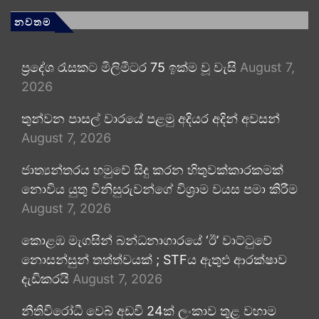
නවතම
ප්‍රදේශ රැසකට මිලිමීටර 75 ඉක්ම වූ වැසි
August 7,
2026
තුන්වන පාසල් වාරයේ පළමු අදියර අදින් අවසන්
August 7, 2026
ජාත්‍යන්තරය හමුවේ සිදු කරන හිතුවක්කාරකමක්
නොවිය යුතු විනිසුරුවන්ගේ විශ්‍රාම වයස පමා කිරීම
August 7, 2026
කොළඹ මැගසින් බන්ධනාගාරයේ ‘ඊ’ වාට්ටුවේ
නොසන්සුන් තත්ත්වයක් ; STFය ඇතුළු ආරක්ෂාව
දැඩිකරයි
August 7, 2026
නීතිවිරෝධී වෙබ් අඩවි 24ක් ලංකාව තුළ වහාම