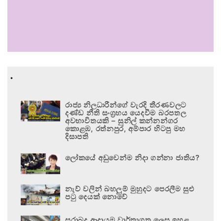
.
රාජ්‍ය නිලධාරීන්ගේ වැරදි තීරණවලට
දණ්ඩ නීති සංග්‍රහය යෙදවීම බරපතල
අවභාවිතයකි – සුනිල් කන්නන්ගර
කොළඹ, රත්නපුර, අම්පාර හිටපු මහ
දිසාපති
ලෝකයේ අඩුවෙන්ම නිදා ගන්නා ජාතිය?
නැව් වලින් බහලුම් මුහුදට පෙරලීම සුළු
පටු දෙයක් නොවේ
සුරාබදු ආදායම වාර්තාගත ලෙස ඉහළ