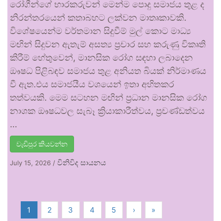
රෝගීන්ගේ භාරකරුවන් මෙන්ම පොදු සමාජය තුළ ද
නිරන්තරයෙන් කතාබහට ලක්වන මාතෘකාවකි.
විශේෂයෙන්ම වර්තමාන සිදුවීම් මුල් කොට මාධ්‍ය
මඟින් සිදුවන ඇතැම් අසත්‍ය ප්‍රචාර සහ කරුණු විකෘති
කිරීම් හේතුවෙන්, මානසික රෝග සඳහා ලබාදෙන
ඖෂධ පිළිබඳව සමාජය තුළ අනියත බියක් නිර්මාණය
වී ඇත.එය සමාජයීය වශයෙන් ඉතා අහිතකර
තත්වයකි. මෙම සටහන මඟින් ප්‍රධාන මානසික රෝග
නාශක ඖෂධවල සැබෑ ක්‍රියාකාරීත්වය, ප්‍රචණ්ඩත්වය
…
වැඩිපුර කියවන්න
විනිවිද සායනය
July 15, 2026
/
1
2
3
4
5
›
»