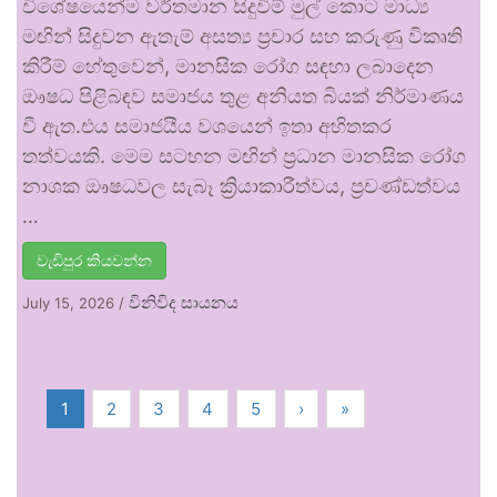
විශේෂයෙන්ම වර්තමාන සිදුවීම් මුල් කොට මාධ්‍ය
මඟින් සිදුවන ඇතැම් අසත්‍ය ප්‍රචාර සහ කරුණු විකෘති
කිරීම් හේතුවෙන්, මානසික රෝග සඳහා ලබාදෙන
ඖෂධ පිළිබඳව සමාජය තුළ අනියත බියක් නිර්මාණය
වී ඇත.එය සමාජයීය වශයෙන් ඉතා අහිතකර
තත්වයකි. මෙම සටහන මඟින් ප්‍රධාන මානසික රෝග
නාශක ඖෂධවල සැබෑ ක්‍රියාකාරීත්වය, ප්‍රචණ්ඩත්වය
…
වැඩිපුර කියවන්න
විනිවිද සායනය
July 15, 2026
/
1
2
3
4
5
›
»