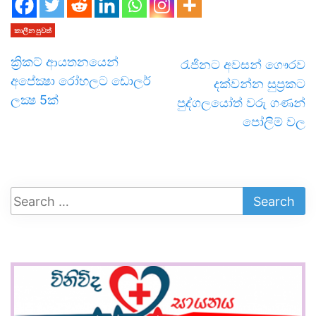
කාලීන පුවත්
ක්‍රිකට් ආයතනයෙන්
රැජිනට අවසන් ගෞරව
අපේක්‍ෂා රෝහලට ඩොලර්
දක්වන්න සුප්‍රකට
ලක්‍ෂ 5ක්
පුද්ගලයෝත් වරු ගණන්
පෝලිම් වල