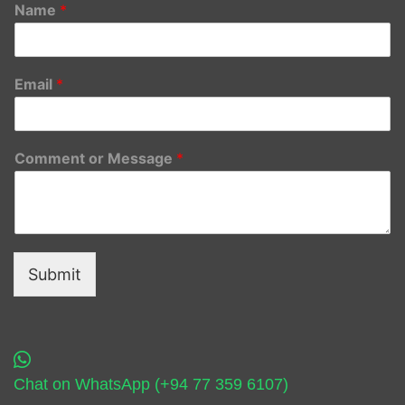
Name
*
Email
*
Comment or Message
*
Submit
Chat on WhatsApp (+94 77 359 6107)