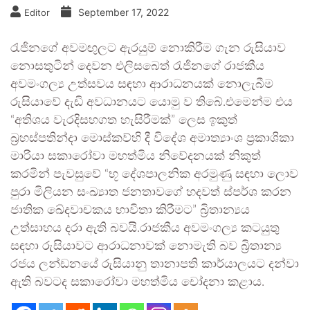
September 17, 2022
Editor
රැජිනගේ අවමඟුලට ඇරයුම් නොකිරීම ගැන රුසියාව
නොසතුටින් දෙවන එලිසබෙත් රැජිනගේ රාජකීය
අවමංගල්‍ය උත්සවය සඳහා ආරාධනයක් නොලැබීම
රුසියාවේ දැඩි අවධානයට යොමු ව තිබේ.එමෙන්ම එය
“අතිශය වැරදිසහගත හැසිරීමක්” ලෙස ඉකුත්
බ්‍රහස්පතින්දා මොස්කව්හි දී විදේශ අමාත්‍යාංශ ප්‍රකාශිකා
මාරියා සකාරෝවා මහත්මිය නිවේදනයක් නිකුත්
කරමින් පැවසුවේ “භූ දේශපාලනික අරමුණු සඳහා ලොව
පුරා මිලියන සංඛ්‍යාත ජනතාවගේ හදවත් ස්පර්ශ කරන
ජාතික ඛේදවාචකය භාවිතා කිරීමට” බ්‍රිතාන්‍යය
උත්සාහය දරා ඇති බවයි.රාජකීය අවමංගල්‍ය කටයුතු
සඳහා රුසියාවට ආරාධනාවක් නොමැති බව බ්‍රිතාන්‍ය
රජය ලන්ඩනයේ රුසියානු තානාපති කාර්යාලයට දන්වා
ඇති බවටද සකාරෝවා මහත්මිය චෝදනා කළාය.