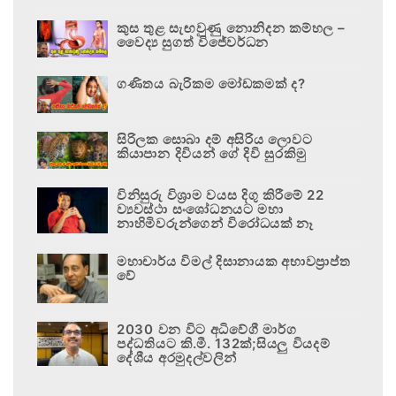
කුස තුළ සැඟවුණු නොනිදන කම්හල –
වෛද්‍ය සුගත් විජේවර්ධන
ගණිතය බැරිකම මෝඩකමක් ද?
සිරිලක සොබා දම් අසිරිය ලොවට
කියාපාන දිවියන් ගේ දිවි සුරකිමු
විනිසුරු විශ්‍රාම වයස දිගු කිරීමේ 22
ව්‍යවස්ථා සංශෝධනයට මහා
නාහිමිවරුන්ගෙන් විරෝධයක් නෑ
මහාචාර්ය විමල් දිසානායක අභාවප්‍රාප්ත
වේ
2030 වන විට අධිවේගී මාර්ග
පද්ධතියට කි.මී. 132ක්;සියලු වියදම්
දේශීය අරමුදල්වලින්