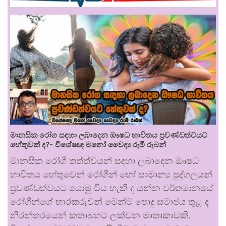
මානසික රෝග සඳහා ලබාදෙන ඖෂධ භාවිතය ප්‍රචණ්ඩත්වයට
හේතුවක් ද?- විශේෂඥ මනෝ වෛද්‍ය රූමි රූබන්
මානසික රෝගී තත්ත්වයන් සඳහා ලබාදෙන ඖෂධ
භාවිතය හේතුවෙන් රෝගීන් හෝ සාමාන්‍ය පුද්ගලයන්
ප්‍රචණ්ඩත්වයට යොමු විය හැකි ද යන්න වර්තමානයේ
රෝගීන්ගේ භාරකරුවන් මෙන්ම පොදු සමාජය තුළ ද
නිරන්තරයෙන් කතාබහට ලක්වන මාතෘකාවකි.