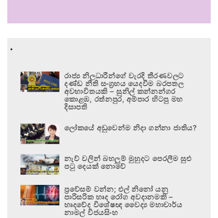
.
රාජ්‍ය නිලධාරීන්ගේ වැරදි තීරණවලට
දණ්ඩ නීති සංග්‍රහය යෙදවීම බරපතල
අවභාවිතයකි – සුනිල් කන්නන්ගර
කොළඹ, රත්නපුර, අම්පාර හිටපු මහ
දිසාපති
ලෝකයේ අඩුවෙන්ම නිදා ගන්නා ජාතිය?
නැව් වලින් බහලුම් මුහුදට පෙරලීම සුළු
පටු දෙයක් නොවේ
ප්‍රවේසම් වන්න; එල් නිනෝ යනු
පාරිසරික හෘද රෝග අවදානමකි –
හෘදවේද විශේෂඥ වෛද්‍ය මහාචාර්ය
නාමල් විජයසිංහ