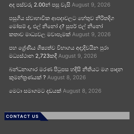
අද පස්වරු 2.00න් පසු වැසි
August 9, 2026
පසුගිය ස්වාභාවික ආපදාවලට හේතුව නිරිතදිග
මෝසම් ද, එල් නිනෝ ද? සුපර් එල් නිනෝ
කතාව මාධ්‍යවල මවාපෑමක්
August 9, 2026
පහ ශ්‍රේණිය ශිෂ්‍යත්ව විභාගය අද;දිවයින පුරා
මධ්‍යස්ථාන 2,723කදී
August 9, 2026
බන්ධනාගාර මරණ පිටුපස හදිසි නීතියට මග පාදන
කුමන්ත්‍රණයක් ?
August 8, 2026
මෙටා සමාගමට දඩයක්
August 8, 2026
CONTACT US