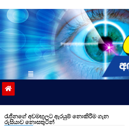
Skip
to
content
vinivida.lk
රැජිනගේ අවමඟුලට ඇරයුම් නොකිරීම ගැන
රුසියාව නොසතුටින්