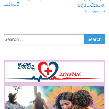
රැස්වෙයි
ශ්‍රේෂ්ඨාධිකරණ
නියෝගයක්