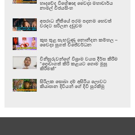
හෘදවේද විශේෂඥ වෛද්‍ය මහාචාර්ය
නාමල් විජයසිංහ
අපරාධ නීතියේ පරම පදනම හෙවත්
වරදට සරිලන දඬුවම
කුස තුළ සැඟවුණු නොනිදන කම්හල –
වෛද්‍ය සුගත් විජේවර්ධන
විනිසුරුවන්ගේ විශ්‍රාම වයස දීර්ඝ කිරීම
“දොවාගත් කිරි කළයට ගොම මුසු
කිරීමක්”
සිරිලක සොබා දම් අසිරිය ලොවට
කියාපාන දිවියන් ගේ දිවි සුරකිමු