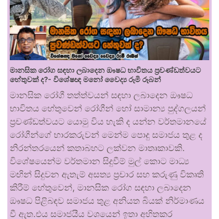
මානසික රෝග සඳහා ලබාදෙන ඖෂධ භාවිතය ප්‍රචණ්ඩත්වයට
හේතුවක් ද?- විශේෂඥ මනෝ වෛද්‍ය රූමි රූබන්
මානසික රෝගී තත්ත්වයන් සඳහා ලබාදෙන ඖෂධ
භාවිතය හේතුවෙන් රෝගීන් හෝ සාමාන්‍ය පුද්ගලයන්
ප්‍රචණ්ඩත්වයට යොමු විය හැකි ද යන්න වර්තමානයේ
රෝගීන්ගේ භාරකරුවන් මෙන්ම පොදු සමාජය තුළ ද
නිරන්තරයෙන් කතාබහට ලක්වන මාතෘකාවකි.
විශේෂයෙන්ම වර්තමාන සිදුවීම් මුල් කොට මාධ්‍ය
මඟින් සිදුවන ඇතැම් අසත්‍ය ප්‍රචාර සහ කරුණු විකෘති
කිරීම් හේතුවෙන්, මානසික රෝග සඳහා ලබාදෙන
ඖෂධ පිළිබඳව සමාජය තුළ අනියත බියක් නිර්මාණය
වී ඇත.එය සමාජයීය වශයෙන් ඉතා අහිතකර