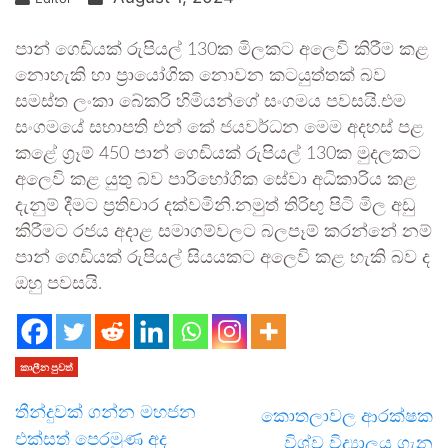
පාන් ගෙඩියක් රුපියල් 130ක මිලකට අලෙවි කිරීම කළ
නොහැකි හා ප්‍රායෝගික නොවන කටයුත්තක් බව
සමස්ත ලංකා බේකරි හිමියන්ගේ සංගමය පවසයි.එම
සංගමයේ සභාපති එන් කේ ජයවර්ධන මෙම අදහස් පළ
කළේ ග්‍රෑම් 450 පාන් ගෙඩියක් රුපියල් 130ක මුදලකට
අලෙවි කළ යුතු බව පාරිභෝගික සේවා අධිකාරිය කළ
දැනුම් දීමට ප්‍රතිචාර දක්වමිනි.නමුත් තිරිඟු පිටි මිල අඩු
කිරීමට රජය අදාළ සමාගම්වලට බලපෑම් කරන්නේ නම්
පාන් ගෙඩියක් රුපියල් සියයකට අලෙවි කළ හැකි බව ද
ඔහු පවසයි.
කාලීන පුවත්
තීන්දුවක් ගන්න මහජන
කොතලාවල ආරක්ෂක
එක්සත් පෙරමුණ අද
විශ්ව විද්‍යාලය ගැන