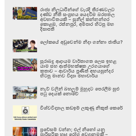
රාජ්‍ය නිලධාරීන්ගේ වැරදි තීරණවලට
දණ්ඩ නීති සංග්‍රහය යෙදවීම බරපතල
අවභාවිතයකි – සුනිල් කන්නන්ගර
කොළඹ, රත්නපුර, අම්පාර හිටපු මහ
දිසාපති
ලෝකයේ අඩුවෙන්ම නිදා ගන්නා ජාතිය?
සුරාබදු ආදායම වාර්තාගත ලෙස ඉහළ
යාම සහ ආත්මභක්ෂක උරගයාගේ
කතාව – ආචාර්ය ප්‍රණීත් අභයසුන්දර
හිටපු මානව විද්‍යා මහාචාර්ය
නැව් වලින් බහලුම් මුහුදට පෙරලීම සුළු
පටු දෙයක් නොවේ
විශ්වවිද්‍යාල කඩඉම් ලකුණු නිකුත් කෙරේ
ප්‍රවේසම් වන්න; එල් නිනෝ යනු
පාරිසරික හෘද රෝග අවදානමකි –