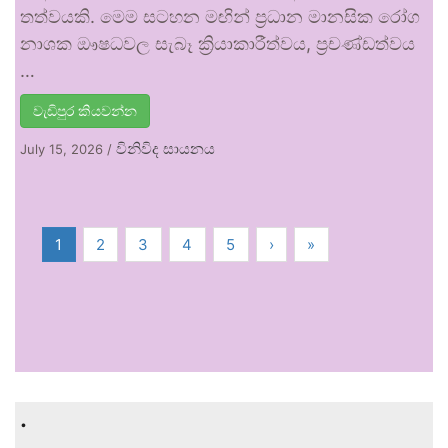
තත්වයකි. මෙම සටහන මඟින් ප්‍රධාන මානසික රෝග
නාශක ඖෂධවල සැබෑ ක්‍රියාකාරීත්වය, ප්‍රචණ්ඩත්වය
…
වැඩිපුර කියවන්න
විනිවිද සායනය
July 15, 2026
/
1
2
3
4
5
›
»
.