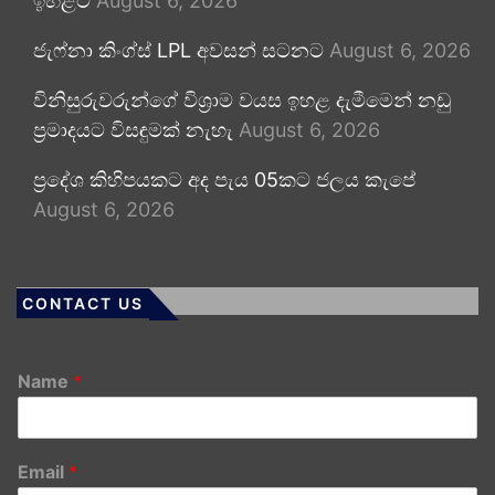
ඉහළට
August 6, 2026
ජැෆ්නා කිංග්ස් LPL අවසන් සටනට
August 6, 2026
විනිසුරුවරුන්ගේ විශ්‍රාම වයස ඉහළ දැමීමෙන් නඩු
ප්‍රමාදයට විසඳුමක් නැහැ
August 6, 2026
ප්‍රදේශ කිහිපයකට අද පැය 05කට ජලය කැපේ
August 6, 2026
CONTACT US
Name
*
Email
*