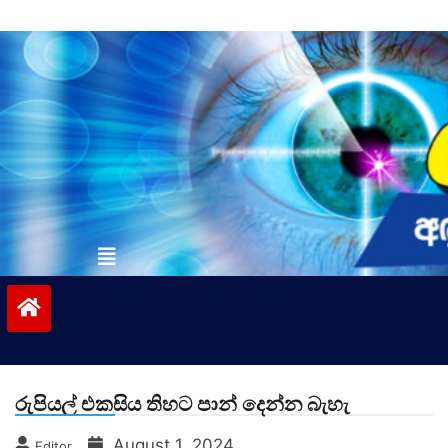
Skip
to
content
vinivida.lk
රුපියල් එකසිය තිහට පාන් දෙන්න බැහැ
August 1, 2024
Editor