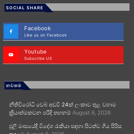
SOCIAL SHARE
Facebook
Like us on Facebook
Youtube
Subscribe US
නවතම
නීතිවිරෝධී වෙබ් අඩවි 24ක් ලංකාව තුළ වහාම
ක්‍රියාත්මකවන පරිදි තහනම්
August 6, 2026
ජූලි මාසයේදී විදේශ රැකියා සඳහා පිටත්ව ගිය පිරිස