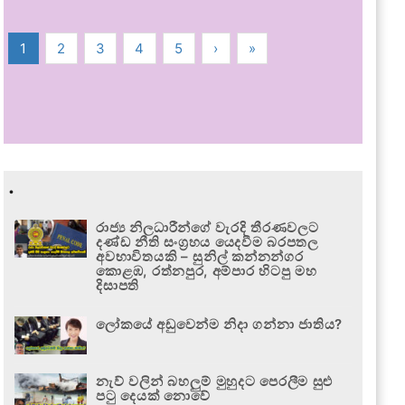
1
2
3
4
5
›
»
.
රාජ්‍ය නිලධාරීන්ගේ වැරදි තීරණවලට
දණ්ඩ නීති සංග්‍රහය යෙදවීම බරපතල
අවභාවිතයකි – සුනිල් කන්නන්ගර
කොළඹ, රත්නපුර, අම්පාර හිටපු මහ
දිසාපති
ලෝකයේ අඩුවෙන්ම නිදා ගන්නා ජාතිය?
නැව් වලින් බහලුම් මුහුදට පෙරලීම සුළු
පටු දෙයක් නොවේ