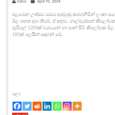
April 10, 2024
Editor
එළඹෙන උත්සව සමය අරමුණු කරගනිමින් ලංකා සතොස
මිල පහත දමා තිබේ. ඒ අනුව, හාල්මැස්සන් කිලෝවක 
රුපියල් 1200ක් වශයෙන් හා පාන් පිටි කිලෝවක මිල 
185ක් ලෙසින් සඳහන් වේ.
.
.
.
.
.
ලො