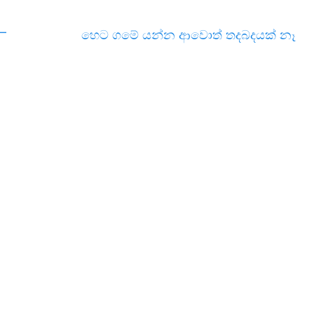
–
හෙට ගමේ යන්න ආවොත් තදබදයක් නෑ