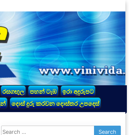
රසගඟුල
පහන් ටැඹ
ඉරා අදුරුපට
න්
දොස් දුරු කරවන දොස්තර උපදෙස්