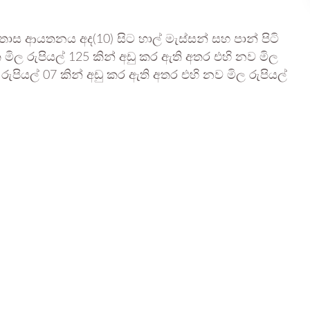
 ආයතනය අද(10) සිට හාල් මැස්සන් සහ පාන් පිටි
මිල රුපියල් 125 කින් අඩු කර ඇති අතර එහි නව මිල
රුපියල් 07 කින් අඩු කර ඇති අතර එහි නව මිල රුපියල්