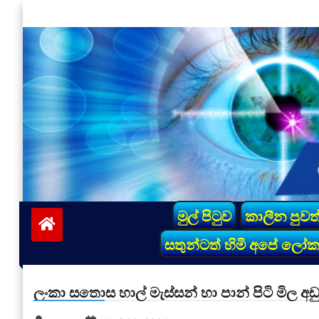
Skip
to
content
vinivida.lk
මුල් පිටුව
කාලීන පුවත
සතුන්ටත් හිමි අපේ ලෝ
ලංකා සතොස හාල් මැස්සන් හා පාන් පිටි මිල අඩ