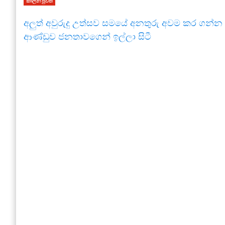
කාලීන පුවත්
අලුත් අවුරුදු උත්සව සමයේ අනතුරු අවම කර ගන්න 
ආණ්ඩුව ජනතාවගෙන් ඉල්ලා සිටී