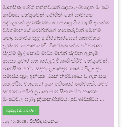
මානසික රෝගී තත්ත්වයන් සඳහා ලබාදෙන ඖෂධ
භාවිතය හේතුවෙන් රෝගීන් හෝ සාමාන්‍ය
පුද්ගලයන් ප්‍රචණ්ඩත්වයට යොමු විය හැකි ද යන්න
වර්තමානයේ රෝගීන්ගේ භාරකරුවන් මෙන්ම
පොදු සමාජය තුළ ද නිරන්තරයෙන් කතාබහට
ලක්වන මාතෘකාවකි. විශේෂයෙන්ම වර්තමාන
සිදුවීම් මුල් කොට මාධ්‍ය මඟින් සිදුවන ඇතැම්
අසත්‍ය ප්‍රචාර සහ කරුණු විකෘති කිරීම් හේතුවෙන්,
මානසික රෝග සඳහා ලබාදෙන ඖෂධ පිළිබඳව
සමාජය තුළ අනියත බියක් නිර්මාණය වී ඇත.එය
සමාජයීය වශයෙන් ඉතා අහිතකර තත්වයකි. මෙම
සටහන මඟින් ප්‍රධාන මානසික රෝග නාශක
ඖෂධවල සැබෑ ක්‍රියාකාරීත්වය, ප්‍රචණ්ඩත්වය …
වැඩිපුර කියවන්න
විනිවිද සායනය
July 15, 2026
/