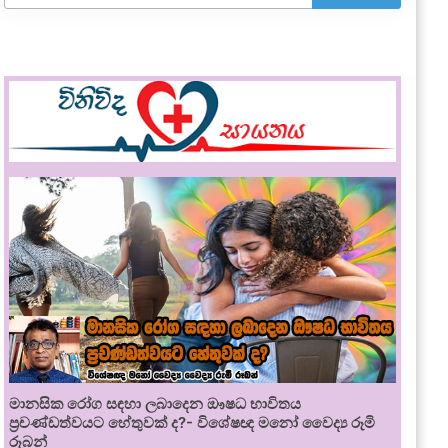
මානසික රෝග සඳහා ලබාදෙන ඖෂධ භාවිතය
ප්‍රචණ්ඩත්වයට හේතුවක් ද?- විශේෂඥ මනෝ වෛද්‍ය රූමි
රූබන්