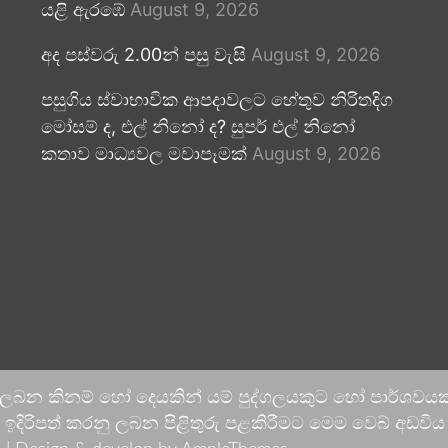
යළි ඇරඹේ
August 9, 2026
අද පස්වරු 2.00න් පසු වැසි
August 9, 2026
පසුගිය ස්වාභාවික ආපදාවලට හේතුව නිරිතදිග
මෝසම් ද, එල් නිනෝ ද? සුපර් එල් නිනෝ
කතාව මාධ්‍යවල මවාපෑමක්
August 9, 2026
 ලබන කිනම් හෝ දෙයකින් යම් පුද්ගලයකුට හෝ පාර්ශවයකට
දිරිපත් කරනු ලබන පිළිතුරු පළකිරීමට මෙම වෙබ් අඩවිය ආච