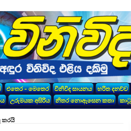
්
එතෙර - මෙතෙර
විනිවිද සායනය
හරිත දනව්ව
කය
උරුමයක අසිරිය
නිතර නොඇසෙන කතා
කාටූ
ු කරයි