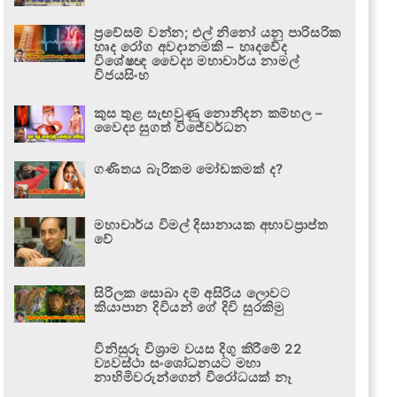
ප්‍රවේසම් වන්න; එල් නිනෝ යනු පාරිසරික
හෘද රෝග අවදානමකි – හෘදවේද
විශේෂඥ වෛද්‍ය මහාචාර්ය නාමල්
විජයසිංහ
කුස තුළ සැඟවුණු නොනිදන කම්හල –
වෛද්‍ය සුගත් විජේවර්ධන
ගණිතය බැරිකම මෝඩකමක් ද?
මහාචාර්ය විමල් දිසානායක අභාවප්‍රාප්ත
වේ
සිරිලක සොබා දම් අසිරිය ලොවට
කියාපාන දිවියන් ගේ දිවි සුරකිමු
විනිසුරු විශ්‍රාම වයස දිගු කිරීමේ 22
ව්‍යවස්ථා සංශෝධනයට මහා
නාහිමිවරුන්ගෙන් විරෝධයක් නෑ