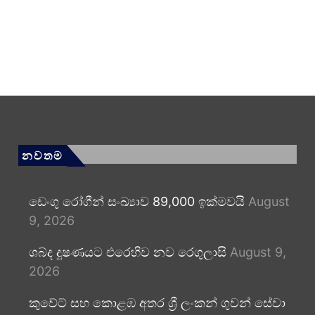
නවතම
ඩෙංගු රෝගීන් සංඛ්‍යාව 89,000 ඉක්මවයි
August
9, 2026
ශබ්ද දූෂණයට එරෙහිව නව රෙගුලාසි
August 9,
2026
කුවේට් සහ කොළඹ අතර ශ්‍රී ලංකන් ගුවන් සේවා