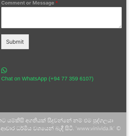
Comment or Message
*
Submit
Chat on WhatsApp (+94 77 359 6107)
 යම්කිසි අගතියක් සිදුවන්නේ නම් එම පුද්ගලයා
ාර ධර්මීය වශයෙන් බැඳී සිටී. 'www.vinivida.lk' ©