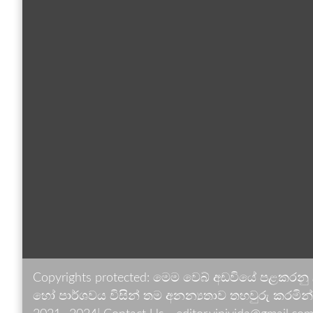
Copyrights protected: මෙම වෙබ් අඩවියේ පළකරනු
හෝ පාර්ශවය විසින් තම අනන්‍යතාව තහවුරු කරමින් ඉ