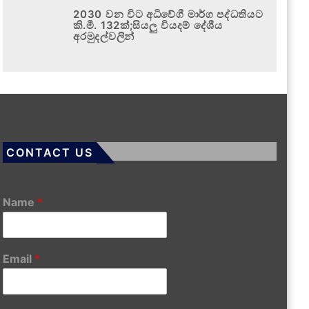
2030 වන විට අධිවේගී මාර්ග පද්ධතියට
කි.මී. 132ක්;සියලු වියදම් දේශීය
අරමුදල්වලින්
CONTACT US
Name
*
Email
*