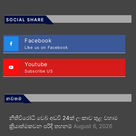
SOCIAL SHARE
Facebook
Like us on Facebook
Youtube
Subscribe US
නවතම
නීතිවිරෝධී වෙබ් අඩවි 24ක් ලංකාව තුළ වහාම
ක්‍රියාත්මකවන පරිදි තහනම්
August 6, 2026