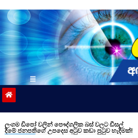
Skip
to
content
vinivida.lk
ලංගම ඩිපෝ වලින් පෞද්ගලික බස් වලට ඩීසල්
දීමේ ජනපතිගේ උපදෙස අටුව කඩා පුටුව හැදීමක්!