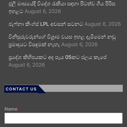
ජූලි මාසයේදී විදේශ රැකියා සඳහා පිටත්ව ගිය පිරිස
ඉහළට
August 6, 2026
ජැෆ්නා කිංග්ස් LPL අවසන් සටනට
August 6, 2026
විනිසුරුවරුන්ගේ විශ්‍රාම වයස ඉහළ දැමීමෙන් නඩු
ප්‍රමාදයට විසඳුමක් නැහැ
August 6, 2026
ප්‍රදේශ කිහිපයකට අද පැය 05කට ජලය කැපේ
August 6, 2026
CONTACT US
Name
*