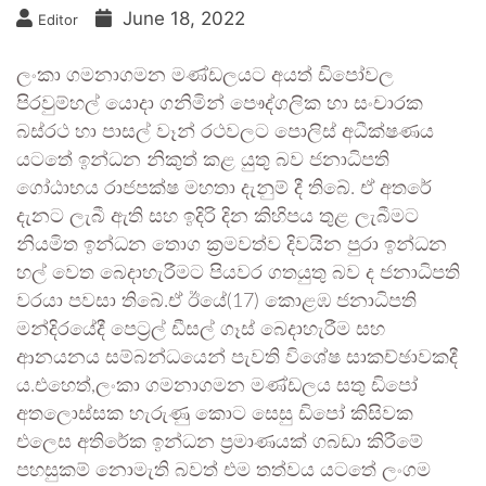
June 18, 2022
Editor
ලංකා ගමනාගමන මණ්ඩලයට අයත් ඩිපෝවල
පිරවුම්හල් යොදා ගනිමින් පෞද්ගලික හා සංචාරක
බස්රථ හා පාසල් වෑන් රථවලට පොලිස් අධීක්ෂණය
යටතේ ඉන්ධන නිකුත් කළ යුතු බව ජනාධිපති
ගෝඨාභය රාජපක්ෂ මහතා දැනුම් දී තිබේ. ඒ අතරේ
දැනට ලැබී ඇති සහ ඉදිරි දින කිහිපය තුළ ලැබීමට
නියමිත ඉන්ධන තොග ක්‍රමවත්ව දිවයින පුරා ඉන්ධන
හල් වෙත බෙදාහැරීමට පියවර ගතයුතු බව ද ජනාධිපති
වරයා පවසා තිබේ.ඒ ඊයේ(17) කොළඹ ජනාධිපති
මන්දිරයේදී පෙට්‍රල් ඩීසල් ගෑස් බෙදාහැරීම සහ
ආනයනය සම්බන්ධයෙන් පැවති විශේෂ සාකච්ඡාවකදී
ය.එහෙත්,ලංකා ගමනාගමන මණ්ඩලය සතු ඩිපෝ
අතලොස්සක හැරුණු කොට සෙසු ඩිපෝ කිසිවක
එලෙස අතිරේක ඉන්ධන ප්‍රමාණයක් ගබඩා කිරීමේ
පහසුකම් නොමැති බවත් එම තත්වය යටතේ ලංගම