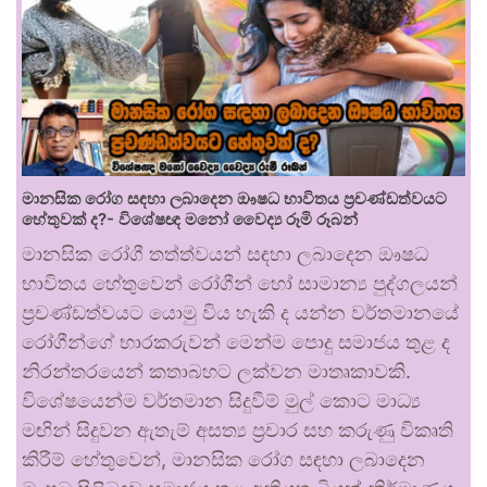
මානසික රෝග සඳහා ලබාදෙන ඖෂධ භාවිතය ප්‍රචණ්ඩත්වයට
හේතුවක් ද?- විශේෂඥ මනෝ වෛද්‍ය රූමි රූබන්
මානසික රෝගී තත්ත්වයන් සඳහා ලබාදෙන ඖෂධ
භාවිතය හේතුවෙන් රෝගීන් හෝ සාමාන්‍ය පුද්ගලයන්
ප්‍රචණ්ඩත්වයට යොමු විය හැකි ද යන්න වර්තමානයේ
රෝගීන්ගේ භාරකරුවන් මෙන්ම පොදු සමාජය තුළ ද
නිරන්තරයෙන් කතාබහට ලක්වන මාතෘකාවකි.
විශේෂයෙන්ම වර්තමාන සිදුවීම් මුල් කොට මාධ්‍ය
මඟින් සිදුවන ඇතැම් අසත්‍ය ප්‍රචාර සහ කරුණු විකෘති
කිරීම් හේතුවෙන්, මානසික රෝග සඳහා ලබාදෙන