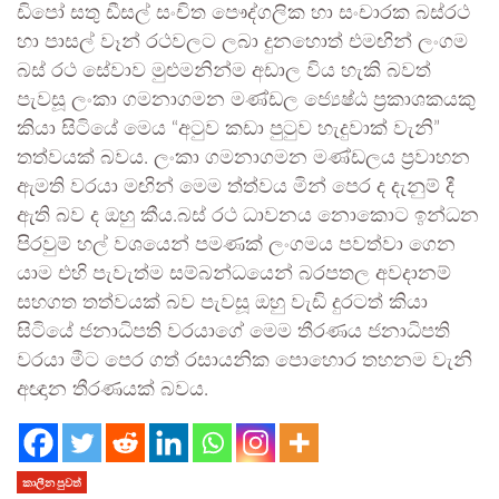
ඩිපෝ සතු ඩීසල් සංචිත පෞද්ගලික හා සංචාරක බස්රථ
හා පාසල් වෑන් රථවලට ලබා දුනහොත් එමඟින් ලංගම
බස් රථ සේවාව මුළුමනින්ම අඩාල විය හැකි බවත්
පැවසූ ලංකා ගමනාගමන මණ්ඩල ජ්‍යෙෂ්ඨ ප්‍රකාශකයකු
කියා සිටියේ මෙය “අටුව කඩා පුටුව හැදුවාක් වැනි”
තත්වයක් බවය. ලංකා ගමනාගමන මණ්ඩලය ප්‍රවාහන
ඇමති වරයා මඟින් මෙම ත්ත්වය මින් පෙර ද දැනුම් දී
ඇති බව ද ඔහු කීය.බස් රථ ධාවනය නොකොට ඉන්ධන
පිරවුම් හල් වශයෙන් පමණක් ලංගමය පවත්වා ගෙන
යාම එහි පැවැත්ම සම්බන්ධයෙන් බරපතල අවදානම්
සහගත තත්වයක් බව පැවසූ ඔහු වැඩි දුරටත් කියා
සිටියේ ජනාධිපති වරයාගේ මෙම තීරණය ජනාධිපති
වරයා මීට පෙර ගත් රසායනික පොහොර තහනම වැනි
අඥාන තීරණයක් බවය.
කාලීන පුවත්