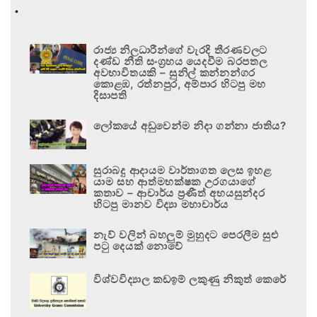
.
රාජ්‍ය නිලධාරීන්ගේ වැරදි තීරණවලට
දණ්ඩ නීති සංග්‍රහය යෙදවීම බරපතල
අවභාවිතයකි – සුනිල් කන්නන්ගර
කොළඹ, රත්නපුර, අම්පාර හිටපු මහ
දිසාපති
ලෝකයේ අඩුවෙන්ම නිදා ගන්නා ජාතිය?
සුරාබදු ආදායම වාර්තාගත ලෙස ඉහළ
යාම සහ ආත්මභක්ෂක උරගයාගේ
කතාව – ආචාර්ය ප්‍රණීත් අභයසුන්දර
හිටපු මානව විද්‍යා මහාචාර්ය
නැව් වලින් බහලුම් මුහුදට පෙරලීම සුළු
පටු දෙයක් නොවේ
විශ්වවිද්‍යාල කඩඉම් ලකුණු නිකුත් කෙරේ