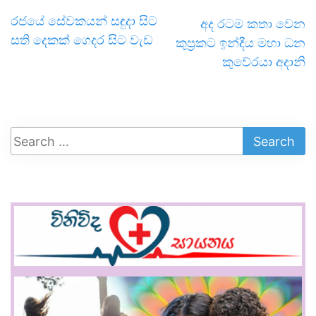
රජයේ සේවකයන් සඳුදා සිට
අද රටම කතා වෙන
සති දෙකක් ගෙදර සිට වැඩ
කුප්‍රකට ඉන්දීය මහා ධන
කුවේරයා අදානි