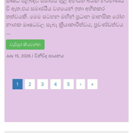
ඖෂධ පිළිබඳව සමාජය තුළ අනියත බියක් නිර්මාණය
වී ඇත.එය සමාජයීය වශයෙන් ඉතා අහිතකර
තත්වයකි. මෙම සටහන මඟින් ප්‍රධාන මානසික රෝග
නාශක ඖෂධවල සැබෑ ක්‍රියාකාරීත්වය, ප්‍රචණ්ඩත්වය
…
වැඩිපුර කියවන්න
විනිවිද සායනය
July 15, 2026
/
1
2
3
4
5
›
»