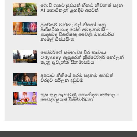
ගොවි ගතට සුවයත් හිතට නිවනත් සදන
AI ගොවිතැන ළඟදීම අපටත්
ප්‍රවේසම් වන්න; එල් නිනෝ යනු
පාරිසරික හෘද රෝග අවදානමකි –
හෘදවේද විශේෂඥ වෛද්‍ය මහාචාර්ය
නාමල් විජයසිංහ
හෝමර්ගේ සම්භාව්‍ය වීර කාව්‍යය
Odyssey ඇසුරෙන් ක්‍රිස්ටෝෆර් නෝලන්
තැනූ දැවැන්ත සිනමාපටය
අපරාධ නීතියේ පරම පදනම හෙවත්
වරදට සරිලන දඬුවම
කුස තුළ සැඟවුණු නොනිදන කම්හල –
වෛද්‍ය සුගත් විජේවර්ධන