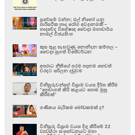
ප්‍රවේසම් වන්න; එල් නිනෝ යනු
පාරිසරික හෘද රෝග අවදානමකි –
හෘදවේද විශේෂඥ වෛද්‍ය මහාචාර්ය
නාමල් විජයසිංහ
කුස තුළ සැඟවුණු නොනිදන කම්හල –
වෛද්‍ය සුගත් විජේවර්ධන
අපරාධ නීතියේ පරම පදනම හෙවත්
වරදට සරිලන දඬුවම
විනිසුරුවන්ගේ විශ්‍රාම වයස දීර්ඝ කිරීම
“දොවාගත් කිරි කළයට ගොම මුසු
කිරීමක්”
ගණිතය බැරිකම මෝඩකමක් ද?
විනිසුරු විශ්‍රාම වයස දිගු කිරීමේ 22
ව්‍යවස්ථා සංශෝධනයට මහා