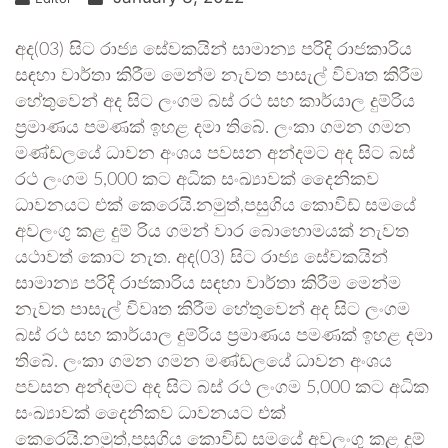
අද(03) සිට රාජ්‍ය සේවකයින් සාමාන්‍ය පරිදි රාජකාරිය
සඳහා වාර්තා කිරීම මෙන්ම නැවත පාසැල් විවෘත කිරීම
හේතුවෙන් අද සිට ලංගම බස් රථ සහ කාර්යාල දුම්රිය
ප්‍රමාණය පමණක් ඉහළ දමා තිබේ. ලංකා ගමන ගමන
මණ්ඩලයේ ධාවන අංශය පවසන අන්දමට අද සිට බස්
රථ ලංගම 5,000 කට අධික සංඛ්‍යාවක් දෛනිකව
ධාවනයට එක් කෙරෙයි.නමුත්,පසුගිය කොවිඩ් සමයේ
අවලංගු කළ දුම් රිය ගමන් වාර බොහොමයක් නැවත
යථාවත් කොට නැත. අද(03) සිට රාජ්‍ය සේවකයින්
සාමාන්‍ය පරිදි රාජකාරිය සඳහා වාර්තා කිරීම මෙන්ම
නැවත පාසැල් විවෘත කිරීම හේතුවෙන් අද සිට ලංගම
බස් රථ සහ කාර්යාල දුම්රිය ප්‍රමාණය පමණක් ඉහළ දමා
තිබේ. ලංකා ගමන ගමන මණ්ඩලයේ ධාවන අංශය
පවසන අන්දමට අද සිට බස් රථ ලංගම 5,000 කට අධික
සංඛ්‍යාවක් දෛනිකව ධාවනයට එක්
කෙරෙයි.නමුත්,පසුගිය කොවිඩ් සමයේ අවලංගු කළ දුම්