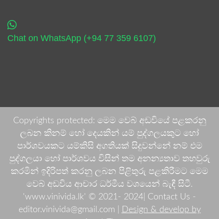
Chat on WhatsApp (+94 77 359 6107)
Copyrights protected: මෙම වෙබ් අඩවියේ පළකරනු
ලබන කිනම් හෝ දෙයකින් යම් පුද්ගලයකුට හෝ
පාර්ශවයකට යම්කිසි අගතියක් සිදුවන්නේ නම් එම
පුද්ගලයා හෝ පාර්ශවය විසින් තම අනන්‍යතාව තහවුරු
කරමින් ඉදිරිපත් කරනු ලබන පිළිතුරු පළකිරීමට මෙම
වෙබ් අඩවිය ආචාර ධර්මීය වශයෙන් බැඳී සිටී.
'www.vinivida.lk' © 2021- 2024| Contact Us -
editor.vinivida@gmail.com |
Design & develop by