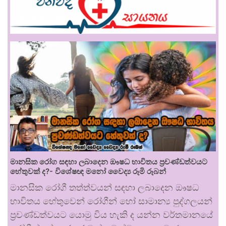
මානසික රෝග සඳහා ලබාදෙන ඖෂධ භාවිතය ප්‍රචණ්ඩත්වයට
හේතුවක් ද?- විශේෂඥ මනෝ වෛද්‍ය රූමි රූබන්
මානසික රෝගී තත්ත්වයන් සඳහා ලබාදෙන ඖෂධ
භාවිතය හේතුවෙන් රෝගීන් හෝ සාමාන්‍ය පුද්ගලයන්
ප්‍රචණ්ඩත්වයට යොමු විය හැකි ද යන්න වර්තමානයේ