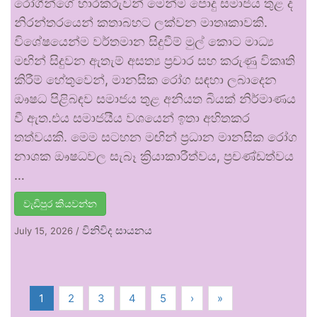
රෝගීන්ගේ භාරකරුවන් මෙන්ම පොදු සමාජය තුළ ද
නිරන්තරයෙන් කතාබහට ලක්වන මාතෘකාවකි.
විශේෂයෙන්ම වර්තමාන සිදුවීම් මුල් කොට මාධ්‍ය
මඟින් සිදුවන ඇතැම් අසත්‍ය ප්‍රචාර සහ කරුණු විකෘති
කිරීම් හේතුවෙන්, මානසික රෝග සඳහා ලබාදෙන
ඖෂධ පිළිබඳව සමාජය තුළ අනියත බියක් නිර්මාණය
වී ඇත.එය සමාජයීය වශයෙන් ඉතා අහිතකර
තත්වයකි. මෙම සටහන මඟින් ප්‍රධාන මානසික රෝග
නාශක ඖෂධවල සැබෑ ක්‍රියාකාරීත්වය, ප්‍රචණ්ඩත්වය
…
වැඩිපුර කියවන්න
විනිවිද සායනය
July 15, 2026
/
1
2
3
4
5
›
»