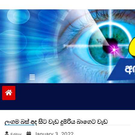
Skip
to
content
vinivida.lk
ලංගම බස් අද සිට වැඩ දුම්රිය බාගෙට වැඩ
January 3, 2022
Editor