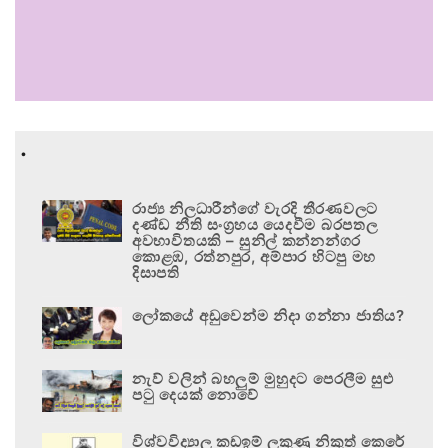
.
රාජ්‍ය නිලධාරීන්ගේ වැරදි තීරණවලට
දණ්ඩ නීති සංග්‍රහය යෙදවීම බරපතල
අවභාවිතයකි – සුනිල් කන්නන්ගර
කොළඹ, රත්නපුර, අම්පාර හිටපු මහ
දිසාපති
ලෝකයේ අඩුවෙන්ම නිදා ගන්නා ජාතිය?
නැව් වලින් බහලුම් මුහුදට පෙරලීම සුළු
පටු දෙයක් නොවේ
විශ්වවිද්‍යාල කඩඉම් ලකුණු නිකුත් කෙරේ