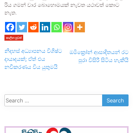
රිය ගමන් වාර බොහොමයක් නැවත යථාවත් කොට
නැත.
කාලීන පුවත්
නිදහස් අධ්‍යාපනය විශිෂ්ට
ඔමික්‍රෝන් ආසාදිතයන් රට
දායාදයක්; ඒත් එය
පුරා විසිරී සිටිය හැකියි
නවීකරණය විය යුතුමයි