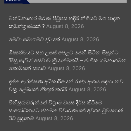
බන්ධනාගාර මරණ පිටුපස හදිසි නීතියට මග පාදන
කුමන්ත්‍රණයක් ?
August 8, 2026
මෙටා සමාගමට දඩයක්
August 8, 2026
ශිෂ්‍යත්වයට සහ උසස් පෙළට පෙනී සිටින සිසුන්ට
‘සිසු සැරිය’ සේවාව ක්‍රියාත්මකයි – ජාතික ගමනාගමන
කොමිෂන් සභාව
August 8, 2026
දත්ත ආරක්ෂණ අධිකාරියෙන් රාජ්‍ය අංශය සඳහා නව
චක්‍ර ලේඛයක් නිකුත් කරයි
August 8, 2026
විනිසුරුවරුන්ගේ විශ්‍රාම වයස දීර්ඝ කිරීමේ
සංශෝධනයට ජනමත විචාරණයක් අවශ්‍ය වුවහොත්
ඊට සූදානම්
August 8, 2026