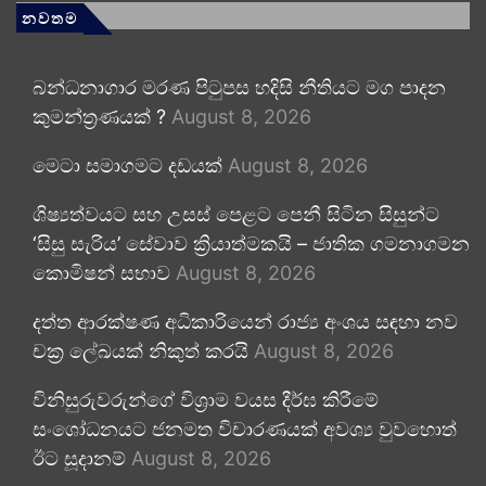
නවතම
බන්ධනාගාර මරණ පිටුපස හදිසි නීතියට මග පාදන
කුමන්ත්‍රණයක් ?
August 8, 2026
මෙටා සමාගමට දඩයක්
August 8, 2026
ශිෂ්‍යත්වයට සහ උසස් පෙළට පෙනී සිටින සිසුන්ට
‘සිසු සැරිය’ සේවාව ක්‍රියාත්මකයි – ජාතික ගමනාගමන
කොමිෂන් සභාව
August 8, 2026
දත්ත ආරක්ෂණ අධිකාරියෙන් රාජ්‍ය අංශය සඳහා නව
චක්‍ර ලේඛයක් නිකුත් කරයි
August 8, 2026
විනිසුරුවරුන්ගේ විශ්‍රාම වයස දීර්ඝ කිරීමේ
සංශෝධනයට ජනමත විචාරණයක් අවශ්‍ය වුවහොත්
ඊට සූදානම්
August 8, 2026