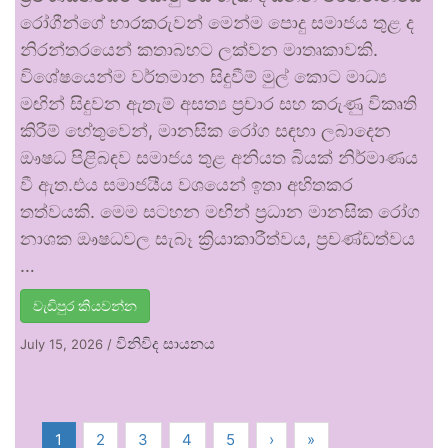
රෝගීන්ගේ භාරකරුවන් මෙන්ම පොදු සමාජය තුළ ද
නිරන්තරයෙන් කතාබහට ලක්වන මාතෘකාවකි.
විශේෂයෙන්ම වර්තමාන සිදුවීම් මුල් කොට මාධ්‍ය
මඟින් සිදුවන ඇතැම් අසත්‍ය ප්‍රචාර සහ කරුණු විකෘති
කිරීම් හේතුවෙන්, මානසික රෝග සඳහා ලබාදෙන
ඖෂධ පිළිබඳව සමාජය තුළ අනියත බියක් නිර්මාණය
වී ඇත.එය සමාජයීය වශයෙන් ඉතා අහිතකර
තත්වයකි. මෙම සටහන මඟින් ප්‍රධාන මානසික රෝග
නාශක ඖෂධවල සැබෑ ක්‍රියාකාරීත්වය, ප්‍රචණ්ඩත්වය
…
වැඩිපුර කියවන්න
විනිවිද සායනය
July 15, 2026
/
1
2
3
4
5
›
»