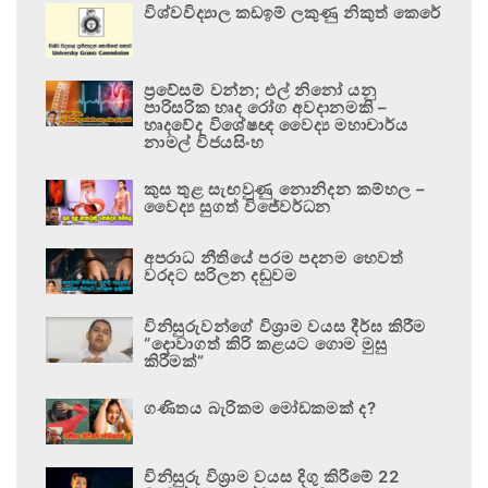
විශ්වවිද්‍යාල කඩඉම් ලකුණු නිකුත් කෙරේ
ප්‍රවේසම් වන්න; එල් නිනෝ යනු
පාරිසරික හෘද රෝග අවදානමකි –
හෘදවේද විශේෂඥ වෛද්‍ය මහාචාර්ය
නාමල් විජයසිංහ
කුස තුළ සැඟවුණු නොනිදන කම්හල –
වෛද්‍ය සුගත් විජේවර්ධන
අපරාධ නීතියේ පරම පදනම හෙවත්
වරදට සරිලන දඬුවම
විනිසුරුවන්ගේ විශ්‍රාම වයස දීර්ඝ කිරීම
“දොවාගත් කිරි කළයට ගොම මුසු
කිරීමක්”
ගණිතය බැරිකම මෝඩකමක් ද?
විනිසුරු විශ්‍රාම වයස දිගු කිරීමේ 22