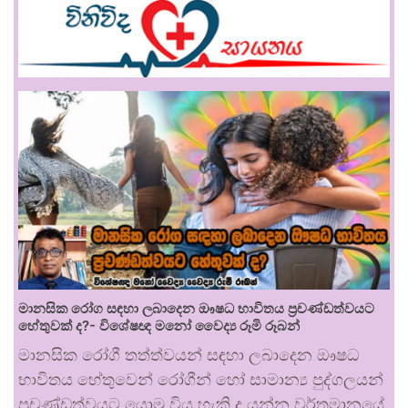
මානසික රෝග සඳහා ලබාදෙන ඖෂධ භාවිතය ප්‍රචණ්ඩත්වයට
හේතුවක් ද?- විශේෂඥ මනෝ වෛද්‍ය රූමි රූබන්
මානසික රෝගී තත්ත්වයන් සඳහා ලබාදෙන ඖෂධ
භාවිතය හේතුවෙන් රෝගීන් හෝ සාමාන්‍ය පුද්ගලයන්
ප්‍රචණ්ඩත්වයට යොමු විය හැකි ද යන්න වර්තමානයේ