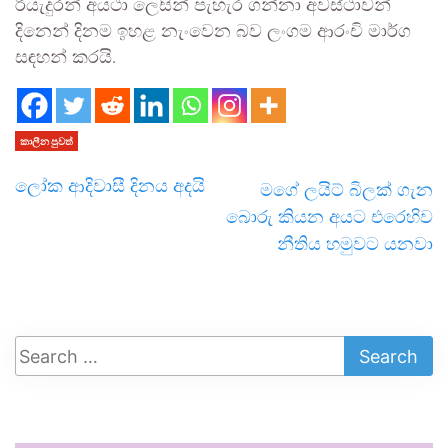
රියැදුරන් අයථා ලෙසින් පැහැර ගන්නා අවස්ථාවන්
දිනෙන් දිනම ඉහළ නැංවෙන බව ලංගම ආරංචි මාර්ග
සඳහන් කරයි.
කාලීන පුවත්
ලෝක ආදිවාසී දිනය අදයි
මගේ ලයිට් බිලක් ගැන
බොරු කියන අයට එරෙහිව
නීතිය හමුවට යනවා