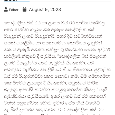
August 9, 2023
Editor
පෞද්ගලික බස් රථ හා ලංගම බස් රථ කාර්ය මණ්ඩල
අතර පවතින ගැටුම මත ඇතැම් පෞද්ගලික බස්
රියැදුරන් ලංගම රියැදුරන්ට පහර දීම සම්බන්ධයෙන්
තමන් පොලීසිය හා ගමනාගමන කොමිසම දැනුවත්
කොට ඇතැයි අමාත්‍ය බන්දුල ගුණවර්ධන මහතා අද(09)
පාර්ලිමේන්තුවේ දී පැවසීය. “පෞද්ගලික බස් රියැදුරන්
ලංගම රියැදුරන්ට අතර ගැටුමක් තිබෙනවා. අත්
අඩංගුවට ගැනීමට පොලීසියට කියා තිබෙනවා. පුද්ගලික
බස් රථ රියදුරන්ටවා පහර දෙනවා නම්, මම ගමනගමන
කොමිෂමට උපදෙස් දී තිබෙනවා, ඔවුන්ගේ මාර්ග
බලපත්‍ර අහෝසි කරන්න කටයුතු කරන්න කියලා” යැයි
ඇමතිවරයා පැවසීය.මේ අතර ලංගම බස් රථ කෙරෙහි
මඟීන් පසුගන්වන බොරු ප්‍රචාර සේම නීති විරෝධී
ලෙසින් ලංගමය සතු ධාවන වාර පෞද්ගලික බස් රථ