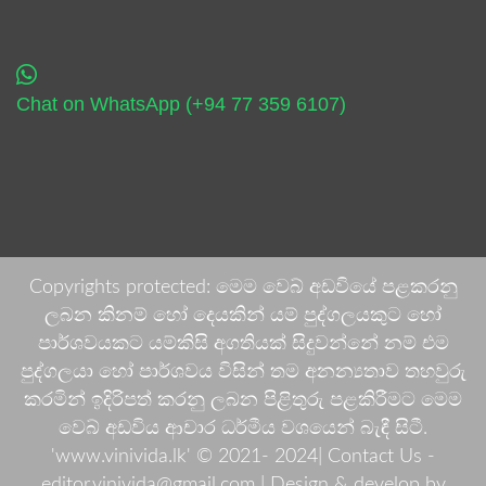
Chat on WhatsApp (+94 77 359 6107)
Copyrights protected: මෙම වෙබ් අඩවියේ පළකරනු
ලබන කිනම් හෝ දෙයකින් යම් පුද්ගලයකුට හෝ
පාර්ශවයකට යම්කිසි අගතියක් සිදුවන්නේ නම් එම
පුද්ගලයා හෝ පාර්ශවය විසින් තම අනන්‍යතාව තහවුරු
කරමින් ඉදිරිපත් කරනු ලබන පිළිතුරු පළකිරීමට මෙම
වෙබ් අඩවිය ආචාර ධර්මීය වශයෙන් බැඳී සිටී.
'www.vinivida.lk' © 2021- 2024| Contact Us -
editor.vinivida@gmail.com |
Design & develop by