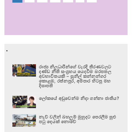
.
රාජ්‍ය නිලධාරීන්ගේ වැරදි තීරණවලට
දණ්ඩ නීති සංග්‍රහය යෙදවීම බරපතල
අවභාවිතයකි – සුනිල් කන්නන්ගර
කොළඹ, රත්නපුර, අම්පාර හිටපු මහ
දිසාපති
ලෝකයේ අඩුවෙන්ම නිදා ගන්නා ජාතිය?
නැව් වලින් බහලුම් මුහුදට පෙරලීම සුළු
පටු දෙයක් නොවේ