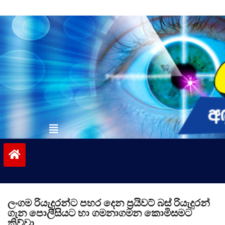
Skip
to
content
vinivida.lk
ලංගම රියැදුරන්ට පහර දෙන ප්‍රයිවට් බස් රියැදුරන්
ගැන පොලීසියට හා ගමනාගමන කොමිසමට
කිව්වා