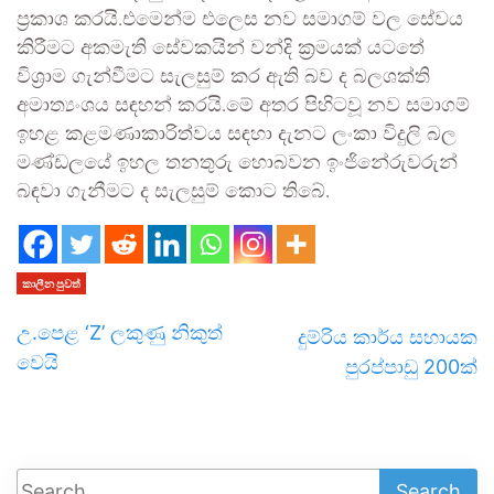
ප්‍රකාශ කරයි.එමෙන්ම එලෙස නව සමාගම් වල සේවය
කිරීමට අකමැති සේවකයින් වන්දි ක්‍රමයක් යටතේ
විශ්‍රාම ගැන්වීමට සැලසුම් කර ඇති බව ද බලශක්ති
අමාත්‍යංශය සඳහන් කරයි.මේ අතර පිහිටවූ නව සමාගම්
ඉහළ කළමණාකාරිත්වය සඳහා දැනට ලංකා විදුලි බල
මණ්ඩලයේ ඉහල තනතුරු හොබවන ඉංජිනේරුවරුන්
බඳවා ගැනීමට ද සැලසුම් කොට තිබේ.
කාලීන පුවත්
උ.පෙළ ‘Z’ ලකුණු නිකුත්
දුම්රිය කාර්ය සහායක
වෙයි
පුරප්පාඩු 200ක්