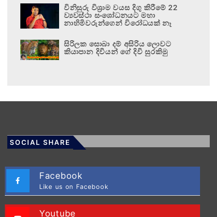
විනිසුරු විශ්‍රාම වයස දිගු කිරීමේ 22
ව්‍යවස්ථා සංශෝධනයට මහා
නාහිමිවරුන්ගෙන් විරෝධයක් නෑ
සිරිලක සොබා දම් අසිරිය ලොවට
කියාපාන දිවියන් ගේ දිවි සුරකිමු
SOCIAL SHARE
Facebook
Like us on Facebook
Youtube