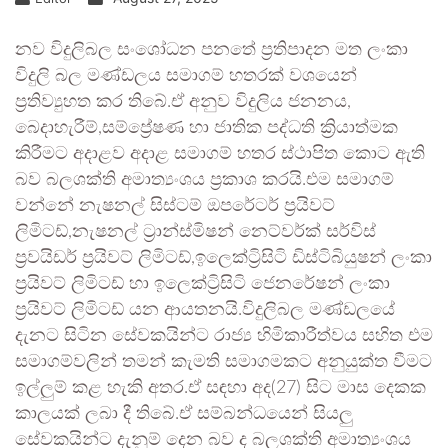
නව විදුලිබල සංශෝධන පනතේ ප්‍රතිපාදන මත ලංකා
විදුලි බල මණ්ඩලය සමාගම් හතරක් වශයෙන්
ප්‍රතිව්‍යුහත කර තිබේ.ඒ අනුව විදුලිය ජනනය,
බෙදාහැරීම්,සම්ප්‍රේෂණ හා ජාතික පද්ධති ක්‍රියාත්මක
කිරීමට අදාළව අදාළ සමාගම් හතර ස්ථාපිත කොට ඇති
බව බලශක්ති අමාත්‍යංශය ප්‍රකාශ කරයි.එම සමාගම්
වන්නේ නැෂනල් සිස්ටම් ඔපරේටර් ප්‍රයිවට්
ලිමිටඩ්,නැෂනල් ට්‍රාන්ස්මිෂන් නෙට්වර්ක් සර්විස්
ප්‍රවයිඩර් ප්‍රයිවට් ලිමිටඩ්,ඉලෙක්ට්‍රිසිටි ඩිස්ටිබියුෂන් ලංකා
ප්‍රයිවට් ලිමිටඩ් හා ඉලෙක්ට්‍රිසිටි ජෙනරේෂන් ලංකා
ප්‍රයිවට් ලිමිටඩ් යන ආයතනයි.විදුලිබල මණ්ඩලයේ
දැනට සිටින සේවකයින්ට රාජ්‍ය හිමිකාරීත්වය සහිත එම
සමාගම්වලින් තමන් කැමති සමාගමකට අනුයුක්ත වීමට
ඉල්ලුම් කළ හැකි අතර.ඒ සඳහා අද(27) සිට මාස දෙකක
කාලයක් ලබා දී තිබේ.ඒ සම්බන්ධයෙන් සියලු
සේවකයින්ට දැනුම් දෙන බව ද බලශක්ති අමාත්‍යංශය