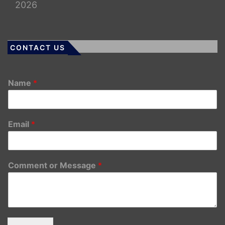
2026
CONTACT US
Name
*
Email
*
Comment or Message
*