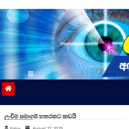
Skip
to
content
vinivida.lk
ලංවිම සමාගම් හතරකට කඩයි
August 27, 2025
Editor