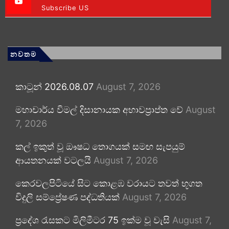
Subscribe US
නවතම
කාටූන් 2026.08.07
August 7, 2026
මහාචාර්ය විමල් දිසානායක අභාවප්‍රාප්ත වේ
August
7, 2026
කල් ඉකුත් වූ ඖෂධ තොගයක් සමඟ සැපයුම්
ආයතනයක් වටලයි
August 7, 2026
කෙරවලපිටියේ සිට කොළඹ වරායට තවත් භූගත
විදුලි සම්ප්‍රේෂණ පද්ධතියක්
August 7, 2026
ප්‍රදේශ රැසකට මිලිමීටර 75 ඉක්ම වූ වැසි
August 7,