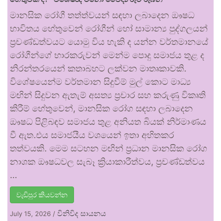
මානසික රෝගී තත්ත්වයන් සඳහා ලබාදෙන ඖෂධ
භාවිතය හේතුවෙන් රෝගීන් හෝ සාමාන්‍ය පුද්ගලයන්
ප්‍රචණ්ඩත්වයට යොමු විය හැකි ද යන්න වර්තමානයේ
රෝගීන්ගේ භාරකරුවන් මෙන්ම පොදු සමාජය තුළ ද
නිරන්තරයෙන් කතාබහට ලක්වන මාතෘකාවකි.
විශේෂයෙන්ම වර්තමාන සිදුවීම් මුල් කොට මාධ්‍ය
මඟින් සිදුවන ඇතැම් අසත්‍ය ප්‍රචාර සහ කරුණු විකෘති
කිරීම් හේතුවෙන්, මානසික රෝග සඳහා ලබාදෙන
ඖෂධ පිළිබඳව සමාජය තුළ අනියත බියක් නිර්මාණය
වී ඇත.එය සමාජයීය වශයෙන් ඉතා අහිතකර
තත්වයකි. මෙම සටහන මඟින් ප්‍රධාන මානසික රෝග
නාශක ඖෂධවල සැබෑ ක්‍රියාකාරීත්වය, ප්‍රචණ්ඩත්වය
…
වැඩිපුර කියවන්න
විනිවිද සායනය
July 15, 2026
/