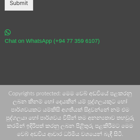
Submit
Chat on WhatsApp (+94 77 359 6107)
Copyrights protected: මෙම වෙබ් අඩවියේ පළකරනු
ලබන කිනම් හෝ දෙයකින් යම් පුද්ගලයකුට හෝ
පාර්ශවයකට යම්කිසි අගතියක් සිදුවන්නේ නම් එම
පුද්ගලයා හෝ පාර්ශවය විසින් තම අනන්‍යතාව තහවුරු
කරමින් ඉදිරිපත් කරනු ලබන පිළිතුරු පළකිරීමට මෙම
වෙබ් අඩවිය ආචාර ධර්මීය වශයෙන් බැඳී සිටී.