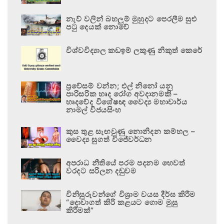
නැව් වලින් බහලුම් මුහුදට පෙරලීම සුළු
පටු දෙයක් නොවේ
විශ්වවිද්‍යාල කඩඉම් ලකුණු නිකුත් කෙරේ
ප්‍රවේසම් වන්න; එල් නිනෝ යනු
පාරිසරික හෘද රෝග අවදානමකි –
හෘදවේද විශේෂඥ වෛද්‍ය මහාචාර්ය
නාමල් විජයසිංහ
කුස තුළ සැඟවුණු නොනිදන කම්හල –
වෛද්‍ය සුගත් විජේවර්ධන
අපරාධ නීතියේ පරම පදනම හෙවත්
වරදට සරිලන දඬුවම
විනිසුරුවන්ගේ විශ්‍රාම වයස දීර්ඝ කිරීම
“දොවාගත් කිරි කළයට ගොම මුසු
කිරීමක්”