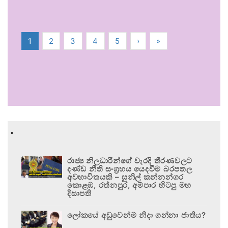
1
2
3
4
5
›
»
.
රාජ්‍ය නිලධාරීන්ගේ වැරදි තීරණවලට
දණ්ඩ නීති සංග්‍රහය යෙදවීම බරපතල
අවභාවිතයකි – සුනිල් කන්නන්ගර
කොළඹ, රත්නපුර, අම්පාර හිටපු මහ
දිසාපති
ලෝකයේ අඩුවෙන්ම නිදා ගන්නා ජාතිය?