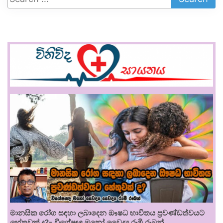
මානසික රෝග සඳහා ලබාදෙන ඖෂධ භාවිතය ප්‍රචණ්ඩත්වයට
හේතුවක් ද?- විශේෂඥ මනෝ වෛද්‍ය රූමි රූබන්