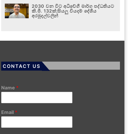
2030 වන විට අධිවේගී මාර්ග පද්ධතියට
කි.මී. 132ක්;සියලු වියදම් දේශීය
අරමුදල්වලින්
CONTACT US
Name
*
Email
*