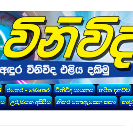
්
එතෙර - මෙතෙර
විනිවිද සායනය
හරිත දනව්ව
කය
උරුමයක අසිරිය
නිතර නොඇසෙන කතා
කාටූ