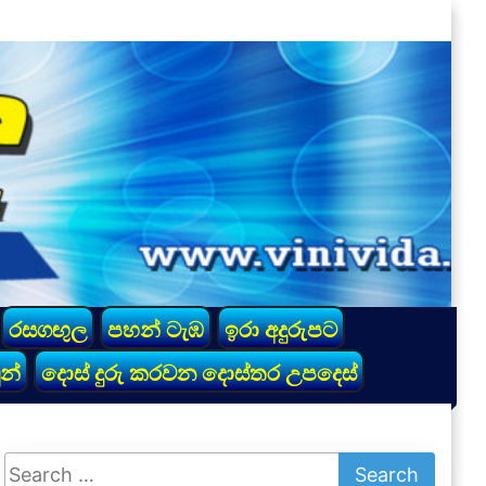
රසගඟුල
පහන් ටැඹ
ඉරා අදුරුපට
න්
දොස් දුරු කරවන දොස්තර උපදෙස්