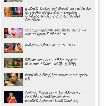
ප්‍රවේසම් වන්න; එල් නිනෝ යනු පාරිසරික
හෘද රෝග අවදානමකි – හෘදවේද
විශේෂඥ වෛද්‍ය මහාචාර්ය නාමල්
විජයසිංහ
කුස තුළ සැඟවුණු නොනිදන කම්හල –
වෛද්‍ය සුගත් විජේවර්ධන
ගණිතය බැරිකම මෝඩකමක් ද?
සිරිලක සොබා දම් අසිරිය ලොවට
කියාපාන දිවියන් ගේ දිවි සුරකිමු
මහාචාර්ය විමල් දිසානායක අභාවප්‍රාප්ත
වේ
විනිසුරු විශ්‍රාම වයස දිගු කිරීමේ 22
ව්‍යවස්ථා සංශෝධනයට මහා
නාහිමිවරුන්ගෙන් විරෝධයක් නෑ