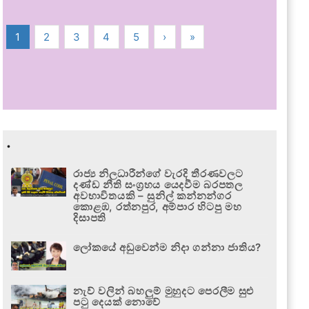
1
2
3
4
5
›
»
.
රාජ්‍ය නිලධාරීන්ගේ වැරදි තීරණවලට
දණ්ඩ නීති සංග්‍රහය යෙදවීම බරපතල
අවභාවිතයකි – සුනිල් කන්නන්ගර
කොළඹ, රත්නපුර, අම්පාර හිටපු මහ
දිසාපති
ලෝකයේ අඩුවෙන්ම නිදා ගන්නා ජාතිය?
නැව් වලින් බහලුම් මුහුදට පෙරලීම සුළු
පටු දෙයක් නොවේ