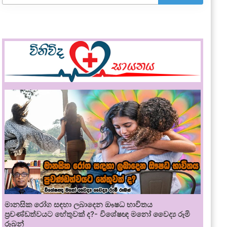
මානසික රෝග සඳහා ලබාදෙන ඖෂධ භාවිතය
ප්‍රචණ්ඩත්වයට හේතුවක් ද?- විශේෂඥ මනෝ වෛද්‍ය රූමි
රූබන්