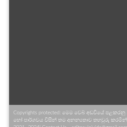
Copyrights protected: මෙම වෙබ් අඩවියේ පළකරනු
හෝ පාර්ශවය විසින් තම අනන්‍යතාව තහවුරු කරමින් ඉ