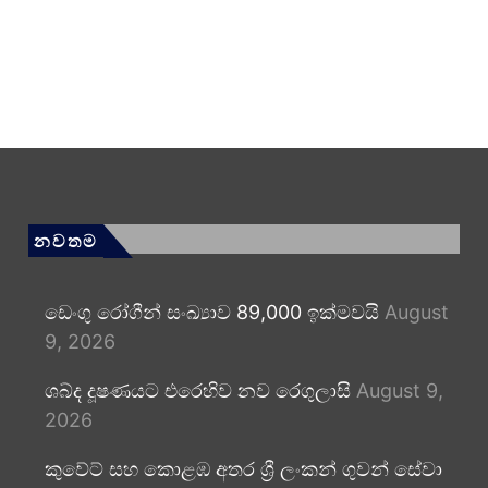
නවතම
ඩෙංගු රෝගීන් සංඛ්‍යාව 89,000 ඉක්මවයි
August
9, 2026
ශබ්ද දූෂණයට එරෙහිව නව රෙගුලාසි
August 9,
2026
කුවේට් සහ කොළඹ අතර ශ්‍රී ලංකන් ගුවන් සේවා