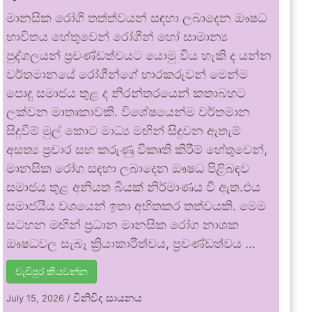
මානසික රෝගී තත්ත්වයන් සඳහා ලබාදෙන ඖෂධ
භාවිතය හේතුවෙන් රෝගීන් හෝ සාමාන්‍ය
පුද්ගලයන් ප්‍රචණ්ඩත්වයට යොමු විය හැකි ද යන්න
වර්තමානයේ රෝගීන්ගේ භාරකරුවන් මෙන්ම
පොදු සමාජය තුළ ද නිරන්තරයෙන් කතාබහට
ලක්වන මාතෘකාවකි. විශේෂයෙන්ම වර්තමාන
සිදුවීම් මුල් කොට මාධ්‍ය මඟින් සිදුවන ඇතැම්
අසත්‍ය ප්‍රචාර සහ කරුණු විකෘති කිරීම් හේතුවෙන්,
මානසික රෝග සඳහා ලබාදෙන ඖෂධ පිළිබඳව
සමාජය තුළ අනියත බියක් නිර්මාණය වී ඇත.එය
සමාජයීය වශයෙන් ඉතා අහිතකර තත්වයකි. මෙම
සටහන මඟින් ප්‍රධාන මානසික රෝග නාශක
ඖෂධවල සැබෑ ක්‍රියාකාරීත්වය, ප්‍රචණ්ඩත්වය …
වැඩිපුර කියවන්න
විනිවිද සායනය
July 15, 2026
/