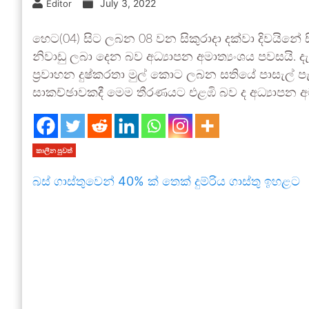
July 3, 2022
Editor
හෙට(04) සිට ලබන 08 වන සිකුරාදා දක්වා දිවයින
නිවාඩු ලබා දෙන බව අධ්‍යාපන අමාත්‍යංශය පවසයි.
ප්‍රවාහන දුෂ්කරතා මුල් කොට ලබන සතියේ පාසැල් ප
සාකච්ඡාවකදී මෙම තීරණයට එළඹි බව ද අධ්‍යාපන අ
කාලීන පුවත්
බස් ගාස්තුවෙන් 40% ක් තෙක් දුම්රිය ගාස්තු ඉහළට