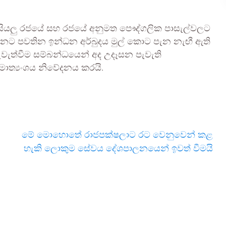
ේ සියලු රජයේ සහ රජයේ අනුමත පෞද්ගලික පාසැල්වලට
 දැනට පවතින ඉන්ධන අර්බුදය මුල් කොට පැන නැඟී ඇති
ැවැත්වීම සම්බන්ධයෙන් අද උදෑසන පැවැති
මාත්‍යංශය නිවේදනය කරයි.
මේ මොහොතේ රාජපක්ෂලාට රට වෙනුවෙන් කළ
හැකි ලොකුම සේවය දේශපාලනයෙන් ඉවත් වීමයි