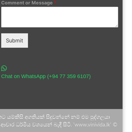
Comment or Message
*
Submit
Chat on WhatsApp (+94 77 359 6107)
 යම්කිසි අගතියක් සිදුවන්නේ නම් එම පුද්ගලයා
ාර ධර්මීය වශයෙන් බැඳී සිටී. 'www.vinivida.lk' ©