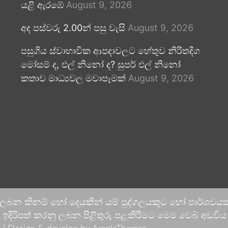
යළි ඇරඹේ
August 9, 2026
අද පස්වරු 2.00න් පසු වැසි
August 9, 2026
පසුගිය ස්වාභාවික ආපදාවලට හේතුව නිරිතදිග
මෝසම් ද, එල් නිනෝ ද? සුපර් එල් නිනෝ
කතාව මාධ්‍යවල මවාපෑමක්
August 9, 2026
 ලබන කිනම් හෝ දෙයකින් යම් පුද්ගලයකුට හෝ පාර්ශවයකට
දිරිපත් කරනු ලබන පිළිතුරු පළකිරීමට මෙම වෙබ් අඩවිය ආච