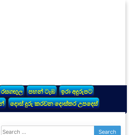
රසගඟුල
පහන් ටැඹ
ඉරා අදුරුපට
න්
දොස් දුරු කරවන දොස්තර උපදෙස්