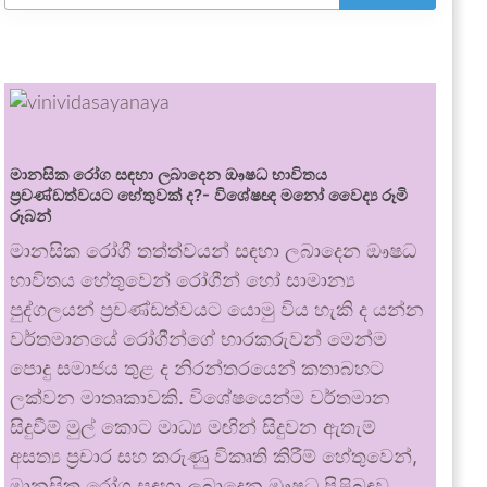
මානසික රෝග සඳහා ලබාදෙන ඖෂධ භාවිතය
ප්‍රචණ්ඩත්වයට හේතුවක් ද?- විශේෂඥ මනෝ වෛද්‍ය රූමි
රූබන්
මානසික රෝගී තත්ත්වයන් සඳහා ලබාදෙන ඖෂධ
භාවිතය හේතුවෙන් රෝගීන් හෝ සාමාන්‍ය
පුද්ගලයන් ප්‍රචණ්ඩත්වයට යොමු විය හැකි ද යන්න
වර්තමානයේ රෝගීන්ගේ භාරකරුවන් මෙන්ම
පොදු සමාජය තුළ ද නිරන්තරයෙන් කතාබහට
ලක්වන මාතෘකාවකි. විශේෂයෙන්ම වර්තමාන
සිදුවීම් මුල් කොට මාධ්‍ය මඟින් සිදුවන ඇතැම්
අසත්‍ය ප්‍රචාර සහ කරුණු විකෘති කිරීම් හේතුවෙන්,
මානසික රෝග සඳහා ලබාදෙන ඖෂධ පිළිබඳව