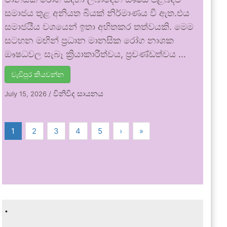
සමාජය තුළ අනියත බියක් නිර්මාණය වී ඇත.එය
සමාජයීය වශයෙන් ඉතා අහිතකර තත්වයකි. මෙම
සටහන මඟින් ප්‍රධාන මානසික රෝග නාශක
ඖෂධවල සැබෑ ක්‍රියාකාරීත්වය, ප්‍රචණ්ඩත්වය …
වැඩිපුර කියවන්න
විනිවිද සායනය
July 15, 2026
/
1
2
3
4
5
›
»
.