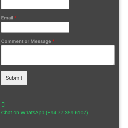
Email
*
Comment or Message
*
Submit
Chat on WhatsApp (+94 77 359 6107)