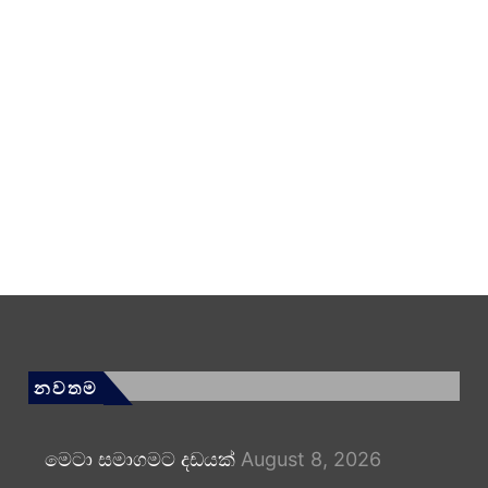
නවතම
මෙටා සමාගමට දඩයක්
August 8, 2026