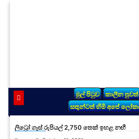
Skip
to
content
vinivida.lk
මුල් පිටුව
කාලීන පුවත්
සතුන්ටත් හිමි අපේ ලෝක
ලිට්‍රෝ ගෑස් රුපියල් 2,750 තෙක් ඉහළ නඟී