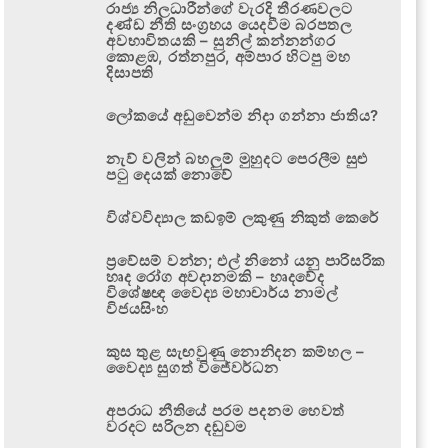
රාජ්‍ය නිලධාරීන්ගේ වැරදි තීරණවලට
දණ්ඩ නීති සංග්‍රහය යෙදවීම බරපතල
අවභාවිතයකි – සුනිල් කන්නන්ගර
කොළඹ, රත්නපුර, අම්පාර හිටපු මහ
දිසාපති
ලෝකයේ අඩුවෙන්ම නිදා ගන්නා ජාතිය?
නැව් වලින් බහලුම් මුහුදට පෙරලීම සුළු
පටු දෙයක් නොවේ
විශ්වවිද්‍යාල කඩඉම් ලකුණු නිකුත් කෙරේ
ප්‍රවේසම් වන්න; එල් නිනෝ යනු පාරිසරික
හෘද රෝග අවදානමකි – හෘදවේද
විශේෂඥ වෛද්‍ය මහාචාර්ය නාමල්
විජයසිංහ
කුස තුළ සැඟවුණු නොනිදන කම්හල –
වෛද්‍ය සුගත් විජේවර්ධන
අපරාධ නීතියේ පරම පදනම හෙවත්
වරදට සරිලන දඬුවම