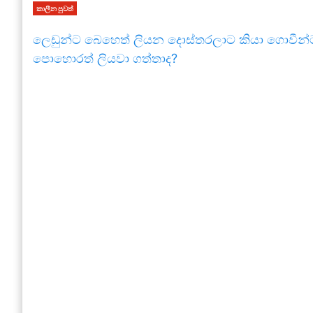
කාලීන පුවත්
ලෙඩුන්ට බෙහෙත් ලියන දොස්තරලාට කියා ගොවීන්
පොහොරත් ලියවා ගත්තාද?