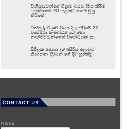
විනිසුරුවන්ගේ විශ්‍රාම වයස දීර්ඝ කිරීම
“දොවාගත් කිරි කළයට ගොම මුසු
කිරීමක්”
විනිසුරු විශ්‍රාම වයස දිගු කිරීමේ 22
ව්‍යවස්ථා සංශෝධනයට මහා
නාහිමිවරුන්ගෙන් විරෝධයක් නෑ
සිරිලක සොබා දම් අසිරිය ලොවට
කියාපාන දිවියන් ගේ දිවි සුරකිමු
CONTACT US
Name
*