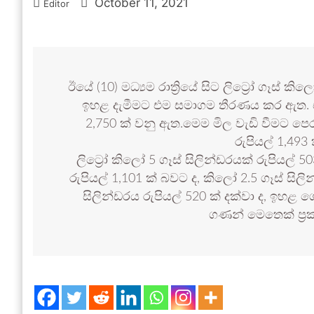
October 11, 2021
Editor
ඊයේ (10) මධ්‍යම රාත්‍රියේ සිට ලිට්‍රෝ ගෑස් ක
ඉහළ දැමීමට එම සමාගම තීරණය කර ඇත. ඒ
2,750 ක් වනු ඇත.මෙම මිල වැඩි වීමට පෙර 
රුපියල් 1,493
ලිට්‍රෝ කිලෝ 5 ගෑස් සිලින්ඩරයක් රුපියල්
රුපියල් 1,101 ක් බවට ද, කිලෝ 2.5 ගෑස් සිල
සිලින්ඩරය රුපියල් 520 ක් දක්වා ද, ඉහළ 
ගණන් මෙතෙක් ප්‍