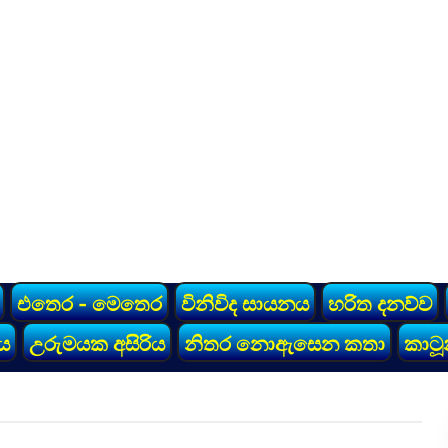
එතෙර - මෙතෙර
විනිවිද සායනය
හරිත දනව්ව
ය
උරුමයක අසිරිය
නිතර නොඇසෙන කතා
කාටූ