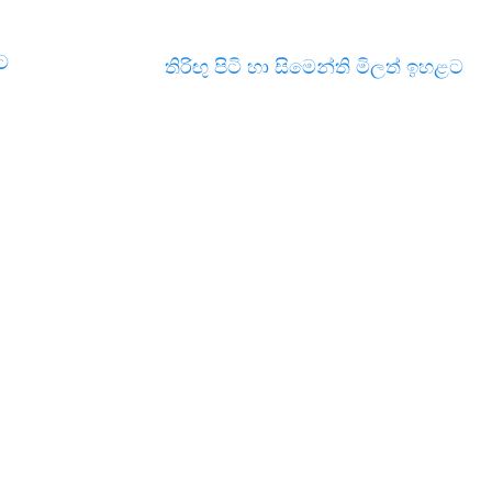
ට
තිරිඟු පිටි හා සිමෙන්ති මිලත් ඉහළට