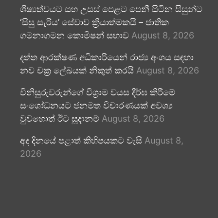
ශිෂ්‍යත්වයට සහ උසස් පෙළට පෙනී සිටින සිසුන්ට
‘සිසු සැරිය’ සේවාව ක්‍රියාත්මකයි – ජාතික
ගමනාගමන කොමිෂන් සභාව
August 8, 2026
දත්ත ආරක්ෂණ අධිකාරියෙන් රාජ්‍ය අංශය සඳහා
නව චක්‍ර ලේඛයක් නිකුත් කරයි
August 8, 2026
විනිසුරුවරුන්ගේ විශ්‍රාම වයස දීර්ඝ කිරීමේ
සංශෝධනයට ජනමත විචාරණයක් අවශ්‍ය
වුවහොත් ඊට සූදානම්
August 8, 2026
අද දිනයේ පළාත් කිහිපයකට වැසි
August 8,
2026