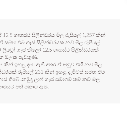
ිලෝ 12.5 ගෘහස්ථ සිලින්ඩරය මිල රුපියල් 1,257 කින්
 සමඟ එම ගෑස් සිලින්ඩරයක නව මිල රුපියල්
ලිට්‍රෝ ගෑස් කිලෝ 12.5 ගෘහස්ථ සිලින්ඩරයක්
 ක මිලක පැවතුණි.
 503 කින් ඉහළ දමා ඇති අතර ඒ අනුව එහි නව මිල
ින්ඩරයක් රුපියල් 231 කින් ඉහළ දැමීමත් සමඟ එම
ගොස් තිබේ..නමුදු ලාෆ් ගෑස් සමාගම තම නව මිල
රකාශයට පත් කොට ඇත.