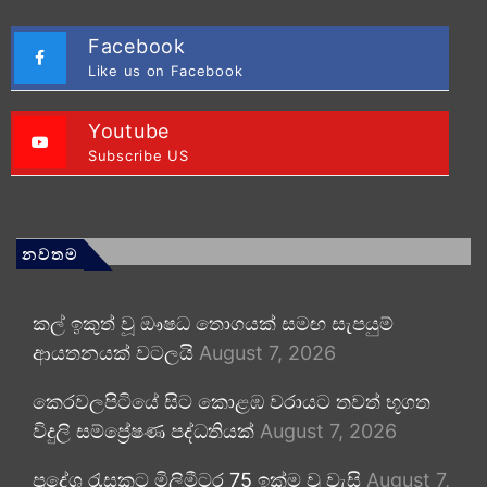
Facebook
Like us on Facebook
Youtube
Subscribe US
නවතම
කල් ඉකුත් වූ ඖෂධ තොගයක් සමඟ සැපයුම්
ආයතනයක් වටලයි
August 7, 2026
කෙරවලපිටියේ සිට කොළඹ වරායට තවත් භූගත
විදුලි සම්ප්‍රේෂණ පද්ධතියක්
August 7, 2026
ප්‍රදේශ රැසකට මිලිමීටර 75 ඉක්ම වූ වැසි
August 7,