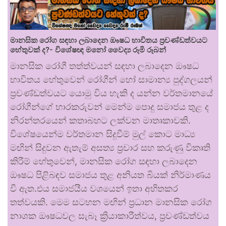
මානසික රෝග සඳහා ලබාදෙන ඖෂධ භාවිතය ප්‍රචණ්ඩත්වයට
හේතුවක් ද?- විශේෂඥ මනෝ වෛද්‍ය රූමි රූබන්
මානසික රෝගී තත්ත්වයන් සඳහා ලබාදෙන ඖෂධ
භාවිතය හේතුවෙන් රෝගීන් හෝ සාමාන්‍ය පුද්ගලයන්
ප්‍රචණ්ඩත්වයට යොමු විය හැකි ද යන්න වර්තමානයේ
රෝගීන්ගේ භාරකරුවන් මෙන්ම පොදු සමාජය තුළ ද
නිරන්තරයෙන් කතාබහට ලක්වන මාතෘකාවකි.
විශේෂයෙන්ම වර්තමාන සිදුවීම් මුල් කොට මාධ්‍ය
මඟින් සිදුවන ඇතැම් අසත්‍ය ප්‍රචාර සහ කරුණු විකෘති
කිරීම් හේතුවෙන්, මානසික රෝග සඳහා ලබාදෙන
ඖෂධ පිළිබඳව සමාජය තුළ අනියත බියක් නිර්මාණය
වී ඇත.එය සමාජයීය වශයෙන් ඉතා අහිතකර
තත්වයකි. මෙම සටහන මඟින් ප්‍රධාන මානසික රෝග
නාශක ඖෂධවල සැබෑ ක්‍රියාකාරීත්වය, ප්‍රචණ්ඩත්වය