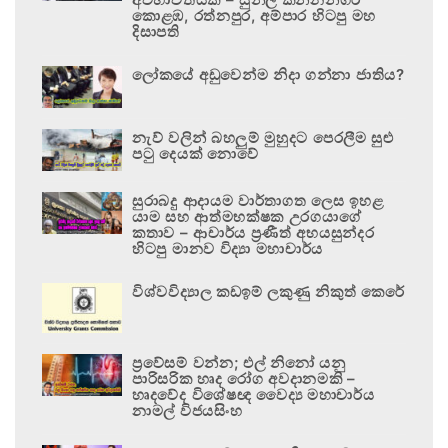
කොළඹ, රත්නපුර, අම්පාර හිටපු මහ
දිසාපති
ලෝකයේ අඩුවෙන්ම නිදා ගන්නා ජාතිය?
නැව් වලින් බහලුම් මුහුදට පෙරලීම සුළු
පටු දෙයක් නොවේ
සුරාබදු ආදායම වාර්තාගත ලෙස ඉහළ
යාම සහ ආත්මභක්ෂක උරගයාගේ
කතාව – ආචාර්ය ප්‍රණීත් අභයසුන්දර
හිටපු මානව විද්‍යා මහාචාර්ය
විශ්වවිද්‍යාල කඩඉම් ලකුණු නිකුත් කෙරේ
ප්‍රවේසම් වන්න; එල් නිනෝ යනු
පාරිසරික හෘද රෝග අවදානමකි –
හෘදවේද විශේෂඥ වෛද්‍ය මහාචාර්ය
නාමල් විජයසිංහ