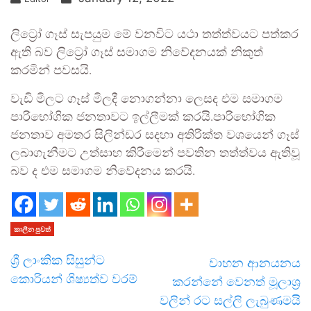
ලිට්‍රෝ ගෑස් සැපයුම මේ වනවිට යථා තත්ත්වයට පත්කර
ඇති බව ලිට්‍රෝ ගෑස් සමාගම නිවේදනයක් නිකුත්
කරමින් පවසයි.
වැඩි මිලට ගෑස් මිලදී නොගන්නා ලෙසද එම සමාගම
පාරිභෝගික ජනතාවට ඉල්ලීමක් කරයි.පාරිභෝගික
ජනතාව අමතර සිලින්ඩර සදහා අතිරික්ත වශයෙන් ගෑස්
ලබාගැනීමට උත්සාහ කිරීමෙන් පවතින තත්ත්වය ඇතිවූ
බව ද එම සමාගම නිවේදනය කරයි.
කාලීන පුවත්
ශ්‍රී ලාංකික සිසුන්ට
වාහන ආනයනය
කොරියන් ශිෂ්‍යත්ව වරම්
කරන්නේ වෙනත් මූලාශ්‍ර
වලින් රට සල්ලි ලැබුණමයි