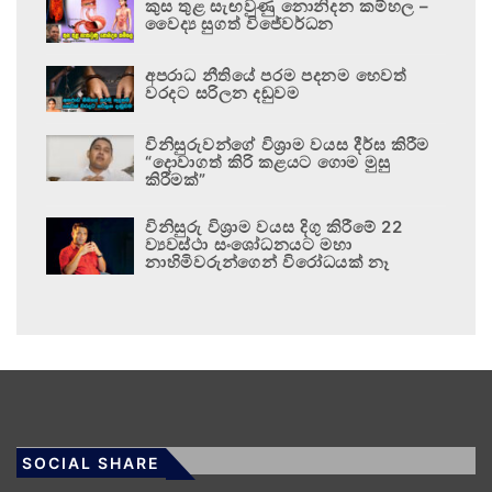
කුස තුළ සැඟවුණු නොනිදන කම්හල –
වෛද්‍ය සුගත් විජේවර්ධන
අපරාධ නීතියේ පරම පදනම හෙවත්
වරදට සරිලන දඬුවම
විනිසුරුවන්ගේ විශ්‍රාම වයස දීර්ඝ කිරීම
“දොවාගත් කිරි කළයට ගොම මුසු
කිරීමක්”
විනිසුරු විශ්‍රාම වයස දිගු කිරීමේ 22
ව්‍යවස්ථා සංශෝධනයට මහා
නාහිමිවරුන්ගෙන් විරෝධයක් නෑ
SOCIAL SHARE