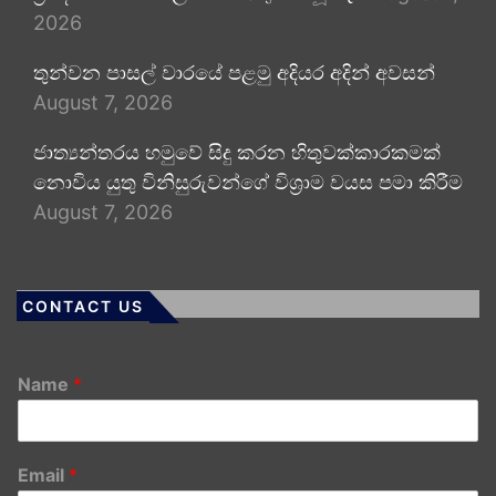
2026
තුන්වන පාසල් වාරයේ පළමු අදියර අදින් අවසන්
August 7, 2026
ජාත්‍යන්තරය හමුවේ සිදු කරන හිතුවක්කාරකමක්
නොවිය යුතු විනිසුරුවන්ගේ විශ්‍රාම වයස පමා කිරීම
August 7, 2026
CONTACT US
Name
*
Email
*