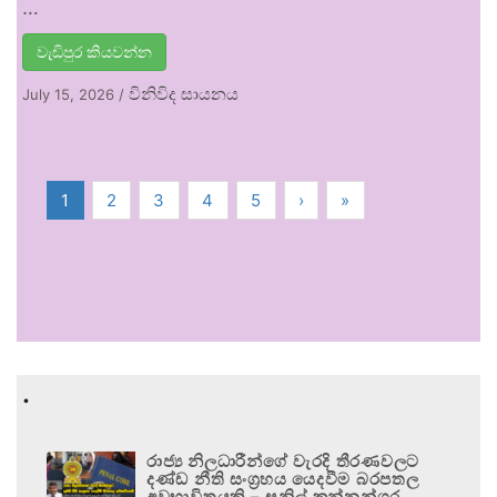
…
වැඩිපුර කියවන්න
විනිවිද සායනය
July 15, 2026
/
1
2
3
4
5
›
»
.
රාජ්‍ය නිලධාරීන්ගේ වැරදි තීරණවලට
දණ්ඩ නීති සංග්‍රහය යෙදවීම බරපතල
අවභාවිතයකි – සුනිල් කන්නන්ගර