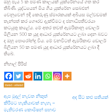
ඔහු පැය 5 ක පමණ කාලයක් යුක්රේනයේ ගත කර
තිබිණි. යුද්ධයෙන් මිය ගිය යුක්රේන සෙබළුන්
වෙනුවෙන් ඉදි කෙරුණු ස්මාරකයක් අබියස මල්වඩමක්
තැන්පත් කර ගෞරව දැක්වීමට ද ජනාධිපතිවරයා
කටයුතු කළේය. මේ අතර තවත් ඇමරිකානු ඩොලර්
මිලියන 500 ක යුද ආධාර යුක්රේනයට ලබා දෙන බවට
ද ඔහු පොරෝන්දු විය. මේ වනවිටත් ඇමරිකාව ඩොලර්
බිලියන 50 ක පමණ යුද ආධාර යුක්රේනයට ලබා දී
තිබේ.
නිහාල් පීරිස්
එතෙර - මෙතෙර
ඇප මුදල් නැවත නිකුත්
අද සිට කළු සතියක්
කිරීමට හැකියාවක් නැහැ –
මැතිවරණ කොමිෂන් සභාව