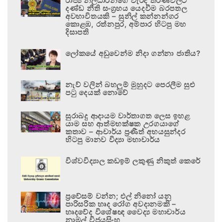
රාජ්‍ය නිලධාරීන්ගේ වැරදි තීරණවලට
දණ්ඩ නීති සංග්‍රහය යෙදවීම බරපතල
අවභාවිතයකි – සුනිල් කන්නන්ගර
කොළඹ, රත්නපුර, අම්පාර හිටපු මහ
දිසාපති
ලෝකයේ අඩුවෙන්ම නිදා ගන්නා ජාතිය?
නැව් වලින් බහලුම් මුහුදට පෙරලීම සුළු
පටු දෙයක් නොවේ
සුරාබදු ආදායම වාර්තාගත ලෙස ඉහළ
යාම සහ ආත්මභක්ෂක උරගයාගේ
කතාව – ආචාර්ය ප්‍රණීත් අභයසුන්දර
හිටපු මානව විද්‍යා මහාචාර්ය
විශ්වවිද්‍යාල කඩඉම් ලකුණු නිකුත් කෙරේ
ප්‍රවේසම් වන්න; එල් නිනෝ යනු
පාරිසරික හෘද රෝග අවදානමකි –
හෘදවේද විශේෂඥ වෛද්‍ය මහාචාර්ය
නාමල් විජයසිංහ