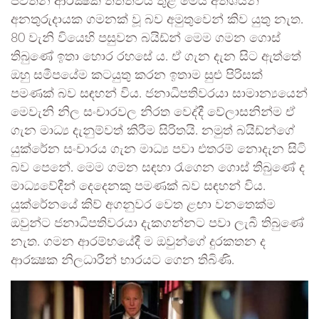
පවතින ආරක්‍ෂක තත්ත්වය තුළ මෙය අතිශයින්
අනතුරුදායක ගමනක් වූ බව අමුතුවෙන් කිව යුතු නැත.
80 වැනි වියෙහි පසුවන බයිඩ්න් මෙම ගමන ගොස්
තිබුණේ ඉතා හොර රහසේ ය. ඒ ගැන දැන සිට ඇත්තේ
ඔහු සමීපයේම කටයුතු කරන ඉතාම සුළු පිරිසක්
පමණක් බව සඳහන් විය. ජනාධිපතිවරයා සාමාන්‍යයෙන්
මෙවැනි නිල සංචාරවල නිරත වෙද්දී වේලාසනින්ම ඒ
ගැන මාධ්‍ය දැනුම්වත් කිරීම සිරිතයි. නමුත් බයිඩ්න්ගේ
යුක්රේන සංචාරය ගැන මාධ්‍ය පවා එතරම් නොදැන සිටි
බව පෙනේ. මෙම ගමන සඳහා රැගෙන ගොස් තිබුණේ ද
මාධ්‍යවේදීන් දෙදෙනකු පමණක් බව සඳහන් විය.
යුක්රේනයේ කිව් අගනුවර වෙත ළඟා වනතෙක්ම
ඔවුන්ට ජනාධිපතිවරයා දැකගන්නට පවා ලැබී තිබුණේ
නැත. ගමන ආරම්භයේදී ම ඔවුන්ගේ දුරකතන ද
ආරක්‍ෂක නිලධාරීන් භාරයට ගෙන තිබිණි.