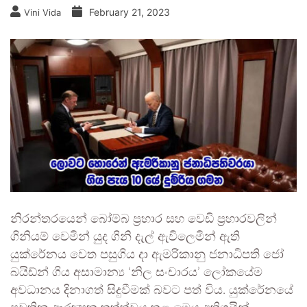
February 21, 2023
Vini Vida
නිරන්තරයෙන් බෝම්බ ප්‍රහාර සහ වෙඩි ප්‍රහාරවලින්
ගිනියම් වෙමින් යුද ගිනි දැල් ඇවිලෙමින් ඇති
යුක්රේනය වෙත පසුගිය දා ඇමරිකානු ජනාධිපති ජෝ
බයිඩ්න් ගිය අසාමාන්‍ය ‘නිල සංචාරය’ ලෝකයේම
අවධානය දිනාගත් සිදුවීමක් බවට පත් විය. යුක්රේනයේ