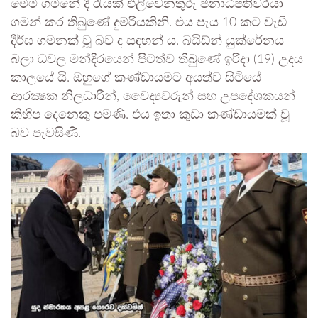
මෙම ගමනේ දී රැයක් එලිවෙනතුරු ජනාධිපතිවරයා
ගමන් කර තිබුණේ දුම්රියකිනි. එය පැය 10 කට වැඩි
දීර්ඝ ගමනක් වූ බව ද සඳහන් ය. බයිඩ්න් යුක්රේනය
බලා ධවල මන්දිරයෙන් පිටත්ව තිබුණේ ඉරිදා (19) උදය
කාලයේ යි. ඔහුගේ කණ්ඩායමට අයත්ව සිටියේ
ආරක්‍ෂක නිලධාරීන්, වෛද්‍යවරුන් සහ උපදේශකයන්
කිහිප දෙනෙකු පමණි. එය ඉතා කුඩා කණ්ඩායමක් වූ
බව පැවසිණි.