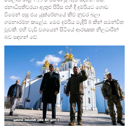
වේලාව රාත්‍රි 9.15 ට පමණ වූ බැව් සඳහන් විය.
ජනාධිපතිවරයා ඇතුළු පිරිස එහි දී දුම්රියට ගොඩ
වීමෙන් පසු එය යුක්රේනයේ කිව් නුවර බලා
ගමනාරම්භ කළේය. මෙම දුම්රිය මැදිරි 8 කින් සමන්විත
වූවකි. එහි වැඩි වශයෙන් සිටියේ ආරක්‍ෂක නිලධාරීන්
බව සඳහන් වේ.