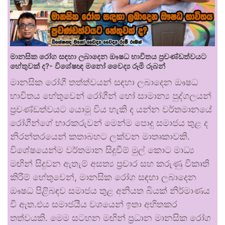
මානසික රෝග සඳහා ලබාදෙන ඖෂධ භාවිතය ප්‍රචණ්ඩත්වයට
හේතුවක් ද?- විශේෂඥ මනෝ වෛද්‍ය රූමි රූබන්
මානසික රෝගී තත්ත්වයන් සඳහා ලබාදෙන ඖෂධ
භාවිතය හේතුවෙන් රෝගීන් හෝ සාමාන්‍ය පුද්ගලයන්
ප්‍රචණ්ඩත්වයට යොමු විය හැකි ද යන්න වර්තමානයේ
රෝගීන්ගේ භාරකරුවන් මෙන්ම පොදු සමාජය තුළ ද
නිරන්තරයෙන් කතාබහට ලක්වන මාතෘකාවකි.
විශේෂයෙන්ම වර්තමාන සිදුවීම් මුල් කොට මාධ්‍ය
මඟින් සිදුවන ඇතැම් අසත්‍ය ප්‍රචාර සහ කරුණු විකෘති
කිරීම් හේතුවෙන්, මානසික රෝග සඳහා ලබාදෙන
ඖෂධ පිළිබඳව සමාජය තුළ අනියත බියක් නිර්මාණය
වී ඇත.එය සමාජයීය වශයෙන් ඉතා අහිතකර
තත්වයකි. මෙම සටහන මඟින් ප්‍රධාන මානසික රෝග