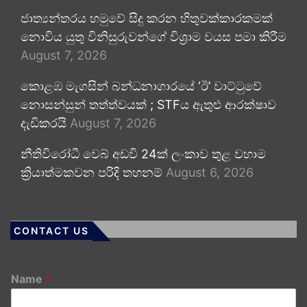
ජාත්‍යන්තරය හමුවේ සිදු කරන හිතුවක්කාරකමක්
නොවිය යුතු විනිසුරුවන්ගේ විශ්‍රාම වයස පමා කිරීම
August 7, 2026
කොළඹ මැගසින් බන්ධනාගාරයේ ‘ඊ’ වාට්ටුවේ
නොසන්සුන් තත්ත්වයක් ; STFය ඇතුළු ආරක්ෂාව
දැඩිකරයි
August 7, 2026
නීතිවිරෝධී වෙබ් අඩවි 24ක් ලංකාව තුළ වහාම
ක්‍රියාත්මකවන පරිදි තහනම්
August 6, 2026
CONTACT US
Name
*