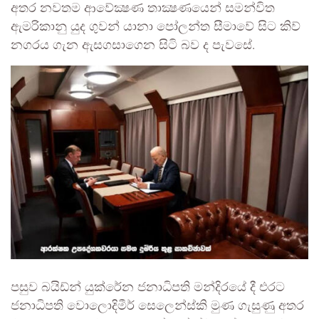
අතර නවතම ආවේක්‍ෂණ තාක්‍ෂණයෙන් සමන්විත
ඇමරිකානු යුද ගුවන් යානා පෝලන්ත සීමාවේ සිට කිව්
නගරය ගැන ඇසගසාගෙන සිටි බව ද පැවසේ.
පසුව බයිඩ්න් යුක්රේන ජනාධිපති මන්දිරයේ දී එරට
ජනාධිපති වොලොදිමීර් සෙලෙන්ස්කි මුණ ගැසුණු අතර