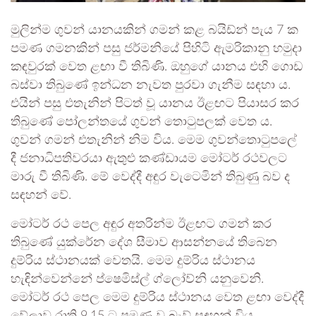
මුලින්ම ගුවන් යානයකින් ගමන් කළ බයිඩ්න් පැය 7 ක
පමණ ගමනකින් පසු ජර්මනියේ පිහිටි ඇමරිකානු හමුදා
කඳවුරක් වෙත ළඟා වී තිබිණි. ඔහුගේ යානය එහි ගොඩ
බස්වා තිබුණේ ඉන්ධන නැවත පුරවා ගැනීම සඳහා ය.
එයින් පසු එතැනින් පිටත් වූ යානය ඊළඟට පියාසර කර
තිබුණේ පෝලන්තයේ ගුවන් තොටුපලක් වෙත ය.
ගුවන් ගමන් එතැනින් නිම විය. මෙම ගුවන්තොටුපලේ
දී ජනාධිපතිවරයා ඇතුළු කණ්ඩායම මෝටර් රථවලට
මාරු වී තිබිණි. මේ වෙද්දී අඳුර වැටෙමින් තිබුණු බව ද
සඳහන් වේ.
මෝටර් රථ පෙල අඳුර අතරින්ම ඊළඟට ගමන් කර
තිබුණේ යුක්රේන දේශ සීමාව ආසන්නයේ තිබෙන
දුම්රිය ස්ථානයක් වෙතයි. මෙම දුම්රිය ස්ථානය
හැඳින්වෙන්නේ ප්ෂෙමිස්ල් ග්ලෝව්නි යනුවෙනි.
මෝටර් රථ පෙල මෙම දුම්රිය ස්ථානය වෙත ළඟා වෙද්දී