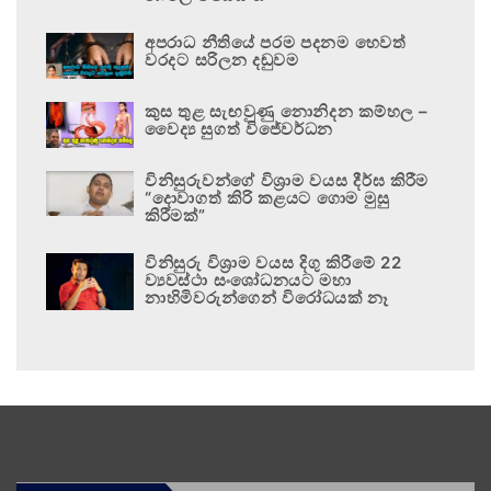
අපරාධ නීතියේ පරම පදනම හෙවත්
වරදට සරිලන දඬුවම
කුස තුළ සැඟවුණු නොනිදන කම්හල –
වෛද්‍ය සුගත් විජේවර්ධන
විනිසුරුවන්ගේ විශ්‍රාම වයස දීර්ඝ කිරීම
“දොවාගත් කිරි කළයට ගොම මුසු
කිරීමක්”
විනිසුරු විශ්‍රාම වයස දිගු කිරීමේ 22
ව්‍යවස්ථා සංශෝධනයට මහා
නාහිමිවරුන්ගෙන් විරෝධයක් නෑ