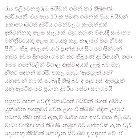
රැය එලිවෙනතුරුම බයිඩ්න් ගමන් කර තිබුණේ
දුම්රියෙනි, එය පැය 10 ක පමණ ගමනක් විය. බයිඩ්න්
කොහොමටත් දුම්රිය ගමන්වලට කැමැත්තක්
දක්වන්නකු ලෙස සැලකේ. ඔහු තරුණ වියේදී සාමාන්‍ය
මන්ත්‍රීවරයකු ලෙස කටයුතු කළ කාලයේ තම නිවස
පිහිටා තිබූ ඩෙලවෙයාර් ප්‍රාන්තයේ සිට වොෂින්ටන්
නුවර වෙත දිනපතා ගමන් කර තිබූණේ දුම්රියෙනි. තමා
මෙම ගමන්වලින් විශාල ආස්වාදයක් ලැබූ බව ඔහු
නිතර සඳහන් කරයි. එකල ඔහුට ‘ඇම්ට්‍රැක් ජෝ’
යනුවෙන් නමක් පටබැඳී තිබූ බව ද පැවසේ. ඇම්ට්‍රැක්
යනු ඇමරිකාවේ ප්‍රධාන දුම්රිය සේවා සමාගමයි.
පසුදාට පහන් වෙද්දී ජනාධිපති බයිඩ්න් රැගත් දුම්රිය
යුක්රේන අගනුවර වෙත ළගා වී තිබිණි. එදින උදයේ
පටන්ම කිව් නුවර ඇතැම් මාර්ග සහ ඉසව් වසා තිබූ බව
මාධ්‍ය වාර්තා කර තිබිණි. නමුත් ඊට හේතුවක් ගැන වැඩි
දෙනෙකු කිසිවක් නොදැන සිටි බව ද සඳහන් වේ. ඒ