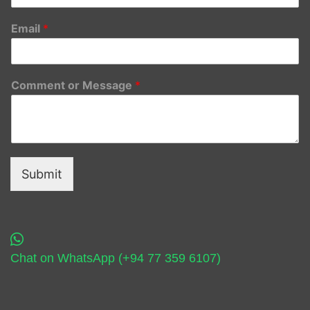
Email
*
Comment or Message
*
Submit
Chat on WhatsApp (+94 77 359 6107)