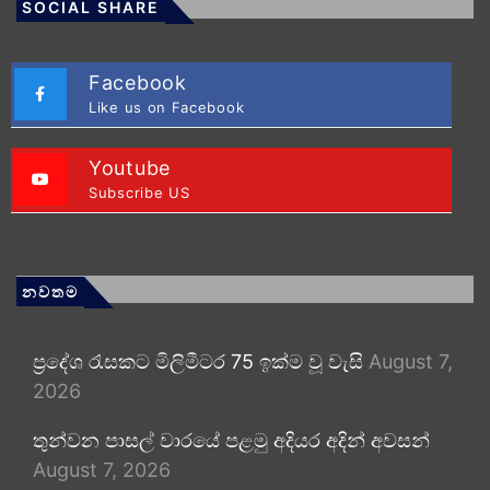
SOCIAL SHARE
Facebook
Like us on Facebook
Youtube
Subscribe US
නවතම
ප්‍රදේශ රැසකට මිලිමීටර 75 ඉක්ම වූ වැසි
August 7,
2026
තුන්වන පාසල් වාරයේ පළමු අදියර අදින් අවසන්
August 7, 2026