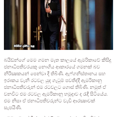
බයිඩ්න්ගේ මෙම ගමන මෑත කාලයේ ඇමරිකාවේ කිසිදු
ජනාධිපතිවරයකු නොගිය ආකාරයේ ගමනක් බව
නිරීක්‍ෂකයන් පෙන්වා දී තිබිණි. ඇෆ්ගනිස්තානය සහ
ඉරාකය වැනි රටවල යුද ගැටුම් පවතිද්දී ඇමරිකානු
ජනාධිපතිවරුන් එම රටවලට ගොස් තිබිණි. නමුත් ඒ
වනවිට එම රටවල ඇමරිකානු හමුදාව ද රැඳී සිටියේය.
එම නිසා ඒ ජනාධිපතිවරුන්ට වැඩි ආරක්‍ෂාවක්
සැපයිණි.