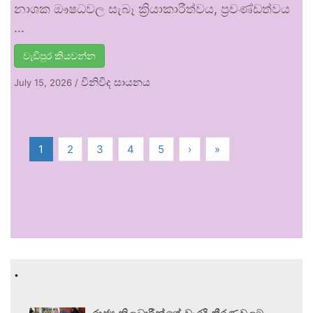
නාශක ඖෂධවල සැබෑ ක්‍රියාකාරීත්වය, ප්‍රචණ්ඩත්වය
…
වැඩිපුර කියවන්න
විනිවිද සායනය
July 15, 2026
/
1
2
3
4
5
›
»
.