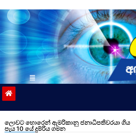
Skip
to
content
vinivida.lk
ලොවට හොරෙන් ඇමරිකානු ජනාධිපතිවරයා ගිය
පැය 10 යේ දුම්රිය ගමන