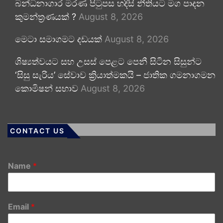
බන්ධනාගාර මරණ පිටුපස හදිසි නීතියට මග පාදන
කුමන්ත්‍රණයක් ?
August 8, 2026
මෙටා සමාගමට දඩයක්
August 8, 2026
ශිෂ්‍යත්වයට සහ උසස් පෙළට පෙනී සිටින සිසුන්ට
‘සිසු සැරිය’ සේවාව ක්‍රියාත්මකයි – ජාතික ගමනාගමන
කොමිෂන් සභාව
August 8, 2026
CONTACT US
Name
*
Email
*