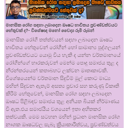
මානසික රෝග සඳහා ලබාදෙන ඖෂධ භාවිතය ප්‍රචණ්ඩත්වයට
හේතුවක් ද?- විශේෂඥ මනෝ වෛද්‍ය රූමි රූබන්
මානසික රෝගී තත්ත්වයන් සඳහා ලබාදෙන ඖෂධ
භාවිතය හේතුවෙන් රෝගීන් හෝ සාමාන්‍ය පුද්ගලයන්
ප්‍රචණ්ඩත්වයට යොමු විය හැකි ද යන්න වර්තමානයේ
රෝගීන්ගේ භාරකරුවන් මෙන්ම පොදු සමාජය තුළ ද
නිරන්තරයෙන් කතාබහට ලක්වන මාතෘකාවකි.
විශේෂයෙන්ම වර්තමාන සිදුවීම් මුල් කොට මාධ්‍ය
මඟින් සිදුවන ඇතැම් අසත්‍ය ප්‍රචාර සහ කරුණු විකෘති
කිරීම් හේතුවෙන්, මානසික රෝග සඳහා ලබාදෙන
ඖෂධ පිළිබඳව සමාජය තුළ අනියත බියක් නිර්මාණය
වී ඇත.එය සමාජයීය වශයෙන් ඉතා අහිතකර
තත්වයකි. මෙම සටහන මඟින් ප්‍රධාන මානසික රෝග
නාශක ඖෂධවල සැබෑ ක්‍රියාකාරීත්වය, ප්‍රචණ්ඩත්වය