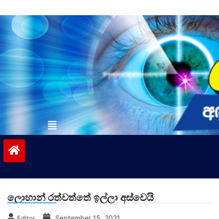
Skip
to
content
vinivida.lk
ලොහාන් රත්වත්තේ ඉල්ලා අස්වෙයි
September 15, 2021
Editor