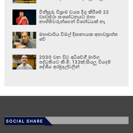
විනිසුරු විශ්‍රාම වයස දිගු කිරීමේ 22
ව්‍යවස්ථා සංශෝධනයට මහා
නාහිමිවරුන්ගෙන් විරෝධයක් නෑ
මහාචාර්ය විමල් දිසානායක අභාවප්‍රාප්ත
වේ
2030 වන විට අධිවේගී මාර්ග
පද්ධතියට කි.මී. 132ක්;සියලු වියදම්
දේශීය අරමුදල්වලින්
SOCIAL SHARE