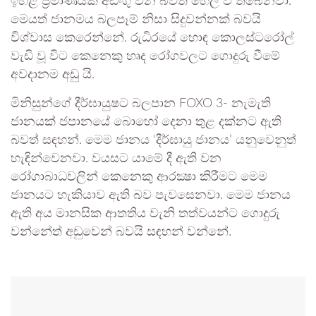
ඉහළ ප‍්‍රමාණයක් අඩංගු වන බවත් හෙලි වී තිබෙනවා.
මෙයත් ජානමය බලපෑම් නිසා සිදුවන්නක් බවයි
විශ්වාස කෙරෙන්නේ. රුධිරයේ හොඳ කොලස්ටරෝල්
වැඩි වූ විට කෙනෙකු හෘද රෝගවලට ගොදුරු වීමේ
අවදානම අඩු යි.
මිනිසුන්ගේ දීර්ඝායුෂට බලපාන FOXO 3- නැමැති
ජානයක් ජපානයේ බොහෝ දෙනා තුළ දක්නට ඇති
බවත් සඳහන්. මෙම ජානය ‘දීර්ඝායු ජානය’ යනුවෙනුත්
හැඳින්වෙනවා. වයසට යාමේ දී ඇති වන
රෝගාබාධවලින් කෙනෙකු ආරක්‍ෂා කිරීමට මෙම
ජානයට හැකියාව ඇති බව පැවසෙනවා. මෙම ජානය
ඇති අය මානසික ආතතිය වැනි තත්වයන්ට ගොදුරු
වන්නේත් අඩුවෙන් බවයි සඳහන් වන්නේ.