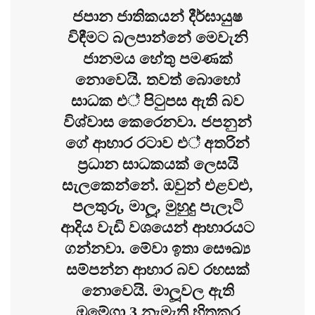
ජපාන ජාතිකයන් දීර්ඝායුෂ
විඳීමට බලපාන්නේ මෙවැනි
ජානමය හේතු පමණක්
නොවෙයි. තවත් බොහෝ
සාධක එ් පිටුපස ඇති බව
විශ්වාස කෙරෙනවා. ජපනුන්
ගේ ආහාර රටාව එ් අතරින්
ප‍්‍රධාන සාධකයක් ලෙසයි
සැලකෙන්නේ. ඔවුන් එළවළු,
පලතුරු, මාලූ, මුහුදු පැලෑටි
ආදිය වැඩි වශයෙන් ආහාරයට
ගන්නවා. මේවා ඉතා සෞඛ්‍ය
සම්පන්න ආහාර බව රහසක්
නොවෙයි. මාලූවල ඇති
ඔමේගා 3 නැමැති හිතකර