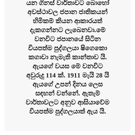
යන ගිනස් වාර්තාවට බොහෝ
අවස්ථාවල ජපාන ජාතිකයන්
හිමිකම් කියන ආකාරයත්
දැකගන්නට ලැබෙනවා.මේ
වනවිට ජපානයේ සිටින
වියපත්ම පුද්ගලයා ෂිගෙකො
කගාවා නැමැති කාන්තාව යි.
ඇයගේ වයස මේ වනවිට
අවුරුදු 114 ක්. 1911 මැයි 28 යි
ඇයගේ උපන් දිනය ලෙස
සඳහන් වන්නේ. ඇතැම්
වාර්තාවලට අනුව ආසියාවේම
වියපත්ම පුද්ගලයාත් ඇය යි.