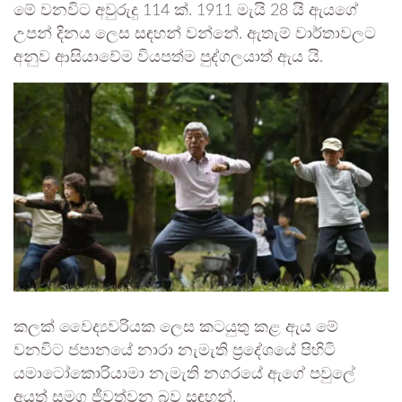
මේ වනවිට අවුරුදු 114 ක්. 1911 මැයි 28 යි ඇයගේ
උපන් දිනය ලෙස සඳහන් වන්නේ. ඇතැම් වාර්තාවලට
අනුව ආසියාවේම වියපත්ම පුද්ගලයාත් ඇය යි.
කලක් වෛද්‍යවරියක ලෙස කටයුතු කළ ඇය මේ
වනවිට ජපානයේ නාරා නැමැති ප‍්‍රදේශයේ පිහිටි
යමාටෝකොරියාමා නැමැති නගරයේ ඇගේ පවුලේ
අයත් සමග ජීවත්වන බව සඳහන්.