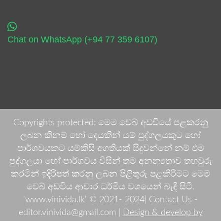
Chat on WhatsApp (+94 77 359 6107)
Copyrights protected: මෙම වෙබ් අඩවියේ පළකරනු
ලබන කිනම් හෝ දෙයකින් යම් පුද්ගලයකුට හෝ
පාර්ශවයකට යම්කිසි අගතියක් සිදුවන්නේ නම් එම
පුද්ගලයා හෝ පාර්ශවය විසින් තම අනන්‍යතාව තහවුරු
කරමින් ඉදිරිපත් කරනු ලබන පිළිතුරු පළකිරීමට මෙම
වෙබ් අඩවිය ආචාර ධර්මීය වශයෙන් බැඳී සිටී.
'www.vinivida.lk' © 2021- 2024| Contact Us -
editor.vinivida@gmail.com |
Design & develop by