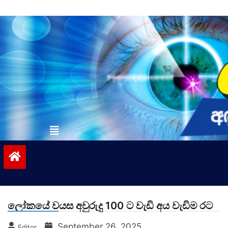
Skip
to
content
vinivida.lk
ලෝකයේ වයස අවුරුදු 100 ට වැඩි අය වැඩිම රට
September 26, 2025
Editor