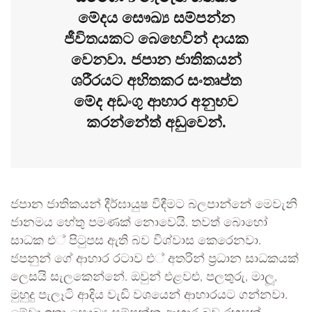
මේදය සෞඛ්‍ය සම්පන්න
ජීවිතයකට බෙහෙවින් දායක
වෙනවා. ජපාන ජාතිකයන්
ශරීරයට අහිතකර සංතෘප්ත
මේද අඩංගු ආහාර අනුභව
කරන්නේත් අඩුවෙන්.
ජපාන ජාතිකයන් දීර්ඝායුෂ විඳීමට බලපාන්නේ මෙවැනි
ජානමය හේතු පමණක් නොවෙයි. තවත් බොහෝ
සාධක එ් පිටුපස ඇති බව විශ්වාස කෙරෙනවා.
ජපනුන් ගේ ආහාර රටාව එ් අතරින් ප‍්‍රධාන සාධකයක්
ලෙසයි සැලකෙන්නේ. ඔවුන් එළවළු, පලතුරු, මාලූ,
මුහුදු පැලෑටි ආදිය වැඩි වශයෙන් ආහාරයට ගන්නවා.