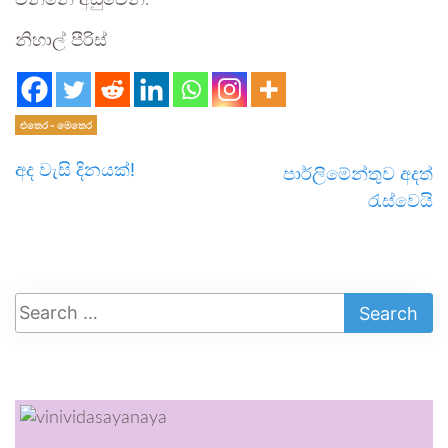
නිහාල් පීරිස්
එතෙර - මෙතෙර
අද වැසි දිනයක්!
පාර්ලිමේන්තුව අදත්
රැස්වෙයි