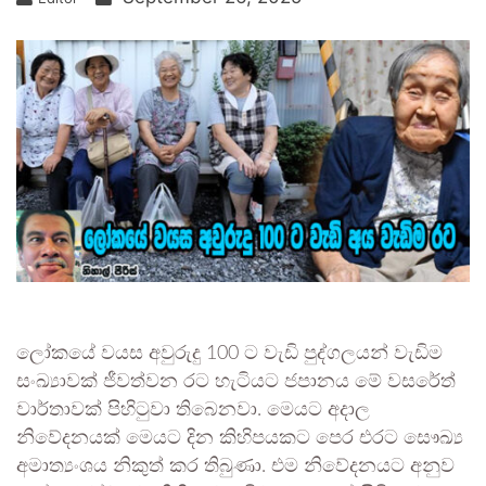
ලෝකයේ වයස අවුරුදු 100 ට වැඩි පුද්ගලයන් වැඩිම
සංඛ්‍යාවක් ජීවත්වන රට හැටියට ජපානය මේ වසරේත්
වාර්තාවක් පිහිටුවා තිබෙනවා. මෙයට අදාල
නිවේදනයක් මෙයට දින කිහිපයකට පෙර එරට සෞඛ්‍ය
අමාත්‍යංශය නිකුත් කර තිබුණා. එම නිවේදනයට අනුව