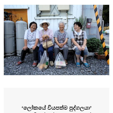
‘ලෝකයේ වියපත්ම පුද්ගලයා’