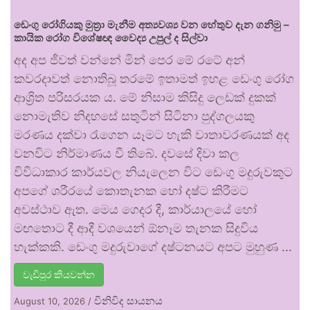
ඩෙංගු රෝගියකු ⁣මුත්‍රා මැනීම අත්‍යවශ්‍ය වන හේතුව දැන ගනිමු –
කායික රෝග විශේෂඥ වෛද්‍ය උපුල් ද සිල්වා
අද අප ජීවත් වන්නේ මින් පෙර මේ රටේ අන්
කවරදාවත් නොතිබූ තරමේ ඉතාමත් ඉහළ ඩෙංගු රෝග
ආශ්‍රිත පරිසරයක ය. මේ නිසාම කිසිදු ලෙඩක් දුකක්
නොමැතිව නිදහසේ සතුටින් සිටිනා පුද්ගලයකු
මරණය දක්වා රැගෙන යෑමට හැකි වාතාවරණයක් අද
වනවිට නිර්මාණය වී තිබේ. දවසේ දිවා කල
විවිධාකාර කාර්යවල නියැලෙන විට ඩෙංගු මදුරුවකුට
අපගේ ශරීරයේ කොතැනක හෝ දෂ්ට කිරීමට
අවස්ථාව ඇත. මෙය ගෙදර දී, කාර්යාලයේ හෝ
මඟතොට දී ආදී වශයෙන් ඕනෑම තැනක සිදුවිය
හැක්කකි. ඩෙංගු මදුරුවාගේ දෂ්ටනයට අපට මුහුණ …
වැඩිපුර කියවන්න
විනිවිද සායනය
August 10, 2026
/