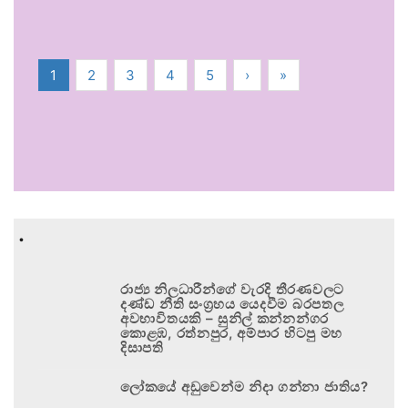
1
2
3
4
5
›
»
.
රාජ්‍ය නිලධාරීන්ගේ වැරදි තීරණවලට
දණ්ඩ නීති සංග්‍රහය යෙදවීම බරපතල
අවභාවිතයකි – සුනිල් කන්නන්ගර
කොළඹ, රත්නපුර, අම්පාර හිටපු මහ
දිසාපති
ලෝකයේ අඩුවෙන්ම නිදා ගන්නා ජාතිය?