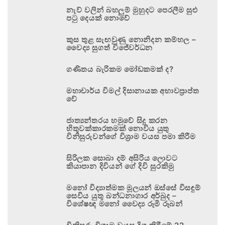
නැව් වලින් බහලුම් මුහුදට පෙරලීම සුළු
පටු දෙයක් නොවේ
කුස තුළ සැඟවුණු නොනිදන කම්හල –
වෛද්‍ය සුගත් විජේවර්ධන
ගණිතය බැරිකම මෝඩකමක් ද?
මහාචාර්ය විමල් දිසානායක අභාවප්‍රාප්ත
වේ
ජාත්‍යන්තරය හමුවේ සිදු කරන
හිතුවක්කාරකමක් නොවිය යුතු
විනිසුරුවන්ගේ විශ්‍රාම වයස පමා කිරීම
සිරිලක සොබා දම් අසිරිය ලොවට
කියාපාන දිවියන් ගේ දිවි සුරකිමු
මනෝ විද්‍යාත්මක මූලයන් ඔස්සේ විසඳුම්
සෙවිය යුතු බන්ධනාගාර අර්බුද –
විශේෂඥ මනෝ වෛද්‍ය රූමි රූබන්