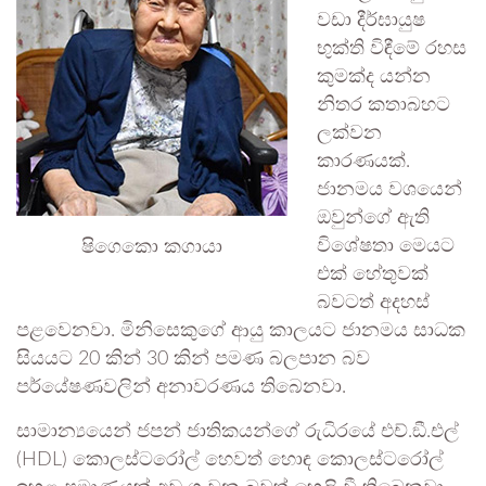
වඩා දීර්ඝායුෂ
භුක්ති විඳීමේ රහස
කුමක්ද යන්න
නිතර කතාබහට
ලක්වන
කාරණයක්.
ජානමය වශයෙන්
ඔවුන්ගේ ඇති
ෂිගෙකො කගායා
විශේෂතා මෙයට
එක් හේතුවක්
බවටත් අදහස්
පළවෙනවා. මිනිසෙකුගේ ආයු කාලයට ජානමය සාධක
සියයට 20 කින් 30 කින් පමණ බලපාන බව
පර්යේෂණවලින් අනාවරණය තිබෙනවා.
සාමාන්‍යයෙන් ජපන් ජාතිකයන්ගේ රුධිරයේ එච්.ඞී.එල්
(HDL) කොලස්ටරෝල් හෙවත් හොඳ කොලස්ටරෝල්