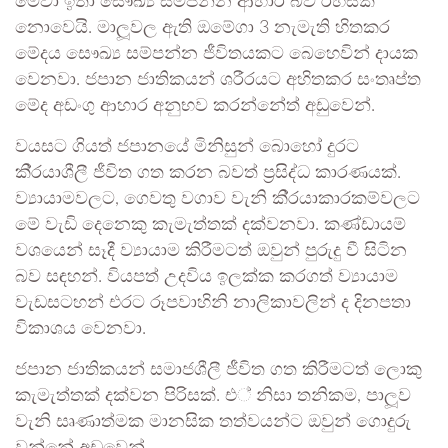
මේවා ඉතා සෞඛ්‍ය සම්පන්න ආහාර බව රහසක්
නොවෙයි. මාලූවල ඇති ඔමේගා 3 නැමැති හිතකර
මේදය සෞඛ්‍ය සම්පන්න ජීවිතයකට බෙහෙවින් දායක
වෙනවා. ජපාන ජාතිකයන් ශරීරයට අහිතකර සංතෘප්ත
මේද අඩංගු ආහාර අනුභව කරන්නේත් අඩුවෙන්.
වයසට ගියත් ජපානයේ මිනිසුන් බොහෝ දුරට
කි‍්‍රයාශීලී ජීවිත ගත කරන බවත් ප‍්‍රසිද්ධ කාරණයක්.
ව්‍යායාමවලට, ගෙවතු වගාව වැනි කි‍්‍රයාකාරකම්වලට
මේ වැඩි දෙනෙකු කැමැත්තක් දක්වනවා. කණ්ඩායම්
වශයෙන් සෑදී ව්‍යායාම කිරීමටත් ඔවුන් පුරුදු වී සිටින
බව සඳහන්. වියපත් උදවිය ඉලක්ක කරගත් ව්‍යායාම
වැඩසටහන් එරට රූපවාහිනි නාලිකාවලින් ද දිනපතා
විකාශය වෙනවා.
ජපාන ජාතිකයන් සමාජශීලී ජීවිත ගත කිරීමටත් ලොකු
කැමැත්තක් දක්වන පිරිසක්. එ් නිසා තනිකම, පාලූව
වැනි සෘණාත්මක මානසික තත්වයන්ට ඔවුන් ගොදුරු
වන්නේ අඩුවෙන්.