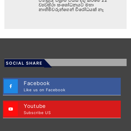
විනිසුරු විශ්‍රාම වයස දිගු කිරීමේ 22
ව්‍යවස්ථා සංශෝධනයට මහා
නාහිමිවරුන්ගෙන් විරෝධයක් නෑ
SOCIAL SHARE
Facebook
Like us on Facebook
Youtube
Subscribe US