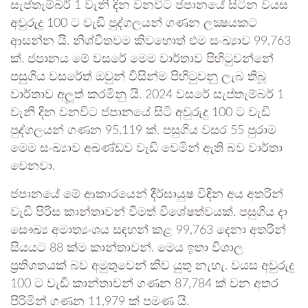
සැප්තැම්බර් 1 වැනි දින වනවිට ජපානයේ සිටින වයස
අවුරුදු 100 ට වැඩි පුද්ගලයන් ගණන ලක්‍ෂයකට
ආසන්න යි. නිශ්චිතවම කිවහොත් එම සංඛ්‍යාව 99,763
ක්. ජපානය මේ වසරේ මෙම වාර්තාව පිහිටුවන්නේ
පසුගිය වසරේත් ඔවුන් විසින්ම පිහිටුවනු ලැබ තිබූ
වාර්තාව අලූත් කරමිනු යි. 2024 වසරේ සැප්තැම්බර් 1
වැනි දින වනවිට ජපානයේ සිටි අවුරුදු 100 ට වැඩි
පුද්ගලයන් ගණන 95,119 ක්. පසුගිය වසර 55 පුරාම
මෙම සංඛ්‍යාව අඛණ්ඩව වැඩි වෙමින් ඇති බව වාර්තා
වෙනවා.
ජපානයේ මේ ආකාරයෙන් දීර්ඝායුෂ විඳින අය අතරින්
වැඩි පිරිස කාන්තාවන් වීමත් විශේෂත්වයක්. පසුගිය දා
සෞඛ්‍ය අමාත්‍යංශය සඳහන් කළ 99,763 දෙනා අතරින්
සියයට 88 ක්ම කාන්තාවන්. මෙය ඉතා විශාල
ප‍්‍රතිශතයක් බව අමුතුවෙන් කිව යුතු නැහැ. වයස අවුරුදු
100 ට වැඩි කාන්තාවන් ගණන 87,784 ක් වන අතර
පිරිමින් ගණන 11,979 ක් පමණ යි.