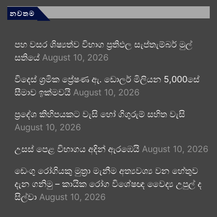
නවතම
පහ වසර ශිෂ්‍යත්ව විභාග ප්‍රතිඵල සැප්තැම්බර් මුල්
සතියේ
August 10, 2026
විදෙස් ශ්‍රමික ප්‍රේෂණ ඇ. ඩොලර් මිලියන 5,000සේ
සීමාව ඉක්මවයි
August 10, 2026
ප්‍රදේශ කිහිපයකට වැසි හෝ ගිගුරුම් සහිත වැසි
August 10, 2026
උසස් පෙළ විභාගය අදින් ඇරඹෙයි
August 10, 2026
ඩෙංගු රෝගියකු ⁣මුත්‍රා මැනීම අත්‍යවශ්‍ය වන හේතුව
දැන ගනිමු – කායික රෝග විශේෂඥ වෛද්‍ය උපුල් ද
සිල්වා
August 10, 2026