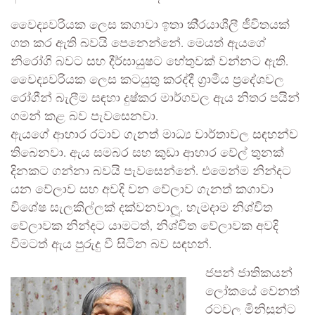
වෛද්‍යවරියක ලෙස කගාවා ඉතා කි‍්‍රයාශීලී ජීවිතයක්
ගත කර ඇති බවයි පෙනෙන්නේ. මෙයත් ඇයගේ
නිරෝගි බවට සහ දීර්ඝායුෂට හේතුවක් වන්නට ඇති.
වෛද්‍යවරියක ලෙස කටයුතු කරද්දී ග‍්‍රාමීය ප‍්‍රදේශවල
රෝගීන් බැලීම සඳහා දුෂ්කර මාර්ගවල ඇය නිතර පයින්
ගමන් කළ බව පැවසෙනවා.
ඇයගේ ආහාර රටාව ගැනත් මාධ්‍ය වාර්තාවල සඳහන්ව
තිබෙනවා. ඇය සමබර සහ කුඩා ආහාර වේල් තුනක්
දිනකට ගන්නා බවයි පැවසෙන්නේ. එමෙන්ම නින්දට
යන වේලාව සහ අවදි වන වේලාව ගැනත් කගාවා
විශේෂ සැලකිල්ලක් දක්වනවාලූ. හැමදාම නිශ්චිත
වේලාවක නින්දට යාමටත්, නිශ්චිත වේලාවක අවදි
වීමටත් ඇය පුරුදු වී සිටින බව සඳහන්.
ජපන් ජාතිකයන්
ලෝකයේ වෙනත්
රටවල මිනිසුන්ට