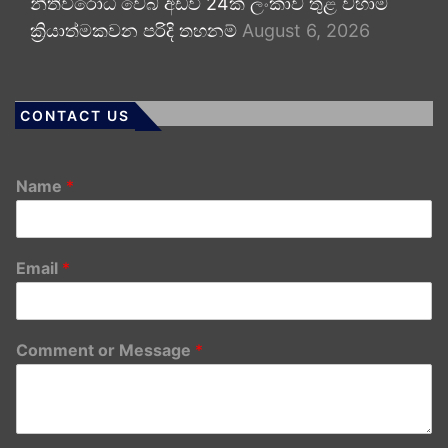
නීතිවිරෝධී වෙබ් අඩවි 24ක් ලංකාව තුළ වහාම
ක්‍රියාත්මකවන පරිදි තහනම්
August 6, 2026
CONTACT US
Name
*
Email
*
Comment or Message
*