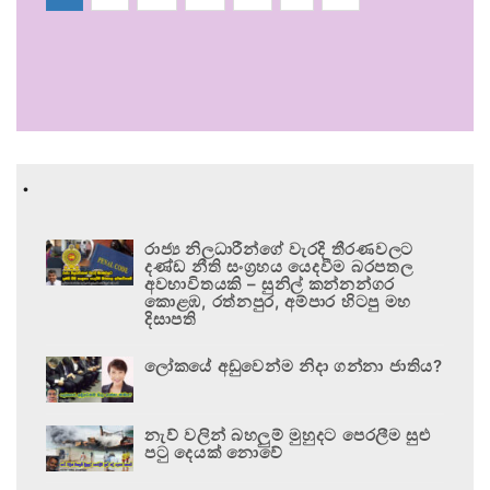
.
රාජ්‍ය නිලධාරීන්ගේ වැරදි තීරණවලට
දණ්ඩ නීති සංග්‍රහය යෙදවීම බරපතල
අවභාවිතයකි – සුනිල් කන්නන්ගර
කොළඹ, රත්නපුර, අම්පාර හිටපු මහ
දිසාපති
ලෝකයේ අඩුවෙන්ම නිදා ගන්නා ජාතිය?
නැව් වලින් බහලුම් මුහුදට පෙරලීම සුළු
පටු දෙයක් නොවේ