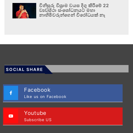
විනිසුරු විශ්‍රාම වයස දිගු කිරීමේ 22
ව්‍යවස්ථා සංශෝධනයට මහා
නාහිමිවරුන්ගෙන් විරෝධයක් නෑ
SOCIAL SHARE
Facebook
Like us on Facebook
Youtube
Subscribe US