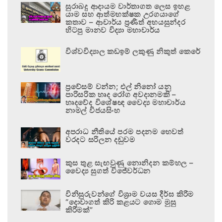
සුරාබදු ආදායම වාර්තාගත ලෙස ඉහළ
යාම සහ ආත්මභක්ෂක උරගයාගේ
කතාව – ආචාර්ය ප්‍රණීත් අභයසුන්දර
හිටපු මානව විද්‍යා මහාචාර්ය
විශ්වවිද්‍යාල කඩඉම් ලකුණු නිකුත් කෙරේ
ප්‍රවේසම් වන්න; එල් නිනෝ යනු
පාරිසරික හෘද රෝග අවදානමකි –
හෘදවේද විශේෂඥ වෛද්‍ය මහාචාර්ය
නාමල් විජයසිංහ
අපරාධ නීතියේ පරම පදනම හෙවත්
වරදට සරිලන දඬුවම
කුස තුළ සැඟවුණු නොනිදන කම්හල –
වෛද්‍ය සුගත් විජේවර්ධන
විනිසුරුවන්ගේ විශ්‍රාම වයස දීර්ඝ කිරීම
“දොවාගත් කිරි කළයට ගොම මුසු
කිරීමක්”