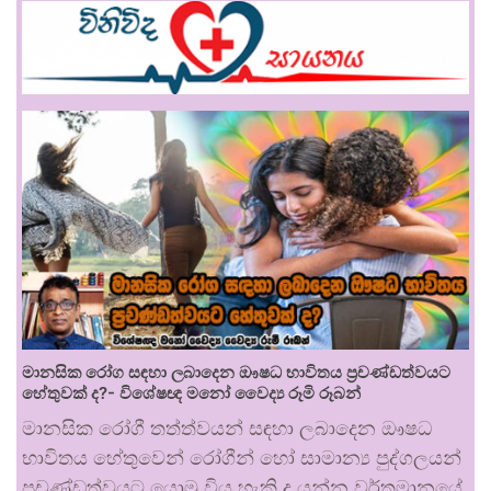
මානසික රෝග සඳහා ලබාදෙන ඖෂධ භාවිතය ප්‍රචණ්ඩත්වයට
හේතුවක් ද?- විශේෂඥ මනෝ වෛද්‍ය රූමි රූබන්
මානසික රෝගී තත්ත්වයන් සඳහා ලබාදෙන ඖෂධ
භාවිතය හේතුවෙන් රෝගීන් හෝ සාමාන්‍ය පුද්ගලයන්
ප්‍රචණ්ඩත්වයට යොමු විය හැකි ද යන්න වර්තමානයේ