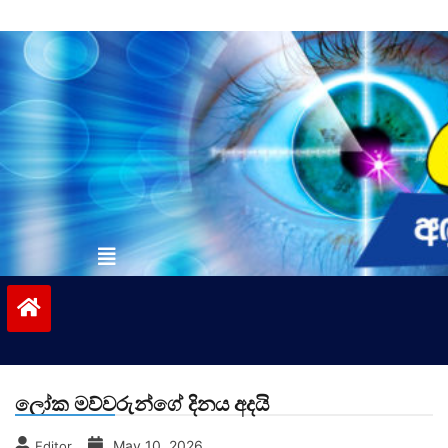
Skip
to
content
vinivida.lk
ලෝක මව්වරුන්ගේ දිනය අදයි
May 10, 2026
Editor