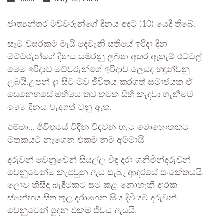
ජාත්‍යන්තර මව්වරුන්ගේ දිනය අදට (10) යෙදී තිබේ.
සෑම වසරකම මැයි දෙවැනි සතියේ ඉරිදා දින
මව්වරුන්ගේ දිනය සමරනු ලබන අතර ඇතැම් රටවල්
මෙම ඉරිදාව මව්වරුන්ගේ ඉරිදාව ලෙසද හඳුන්වනු
ලබයි.උපන් දා සිට මව ජීවිතය කරගත් සමාජයක ඒ
සෙනෙහසේ මහිමය තව තවත් සිහි කැඳවා ගැනීමට
මෙම දිනය වැදගත් වනු ඇත.
අම්මා… ජීවිතයේ විඳින විඳවන හැම මොහොතකම
මතකයට නැගෙන එකම නම අම්මායි.
දරුවන් වෙනුවෙන් සියල්ල විඳ දරා ගනිමින්දරුවන්
වෙනුවෙන්ම කැපවුන ඇය සැබෑ ආදරයේ සංකේතයයි.
ලොව කිසිදු බැඳීමකට සම කළ නොහැකි දාරක
ස්නේහය සිත තුල දරාගෙන සිය දිවියම දරුවන්
වෙනුවෙන් පුදන එකම ජීවය ඇයයි.