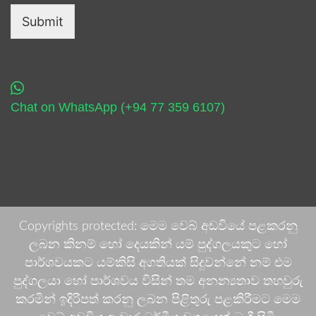
Submit
Chat on WhatsApp (+94 77 359 6107)
Copyrights protected: මෙම වෙබ් අඩවියේ පළකරනු
ලබන කිනම් හෝ දෙයකින් යම් පුද්ගලයකුට හෝ
පාර්ශවයකට යම්කිසි අගතියක් සිදුවන්නේ නම් එම
පුද්ගලයා හෝ පාර්ශවය විසින් තම අනන්‍යතාව තහවුරු
කරමින් ඉදිරිපත් කරනු ලබන පිළිතුරු පළකිරීමට මෙම