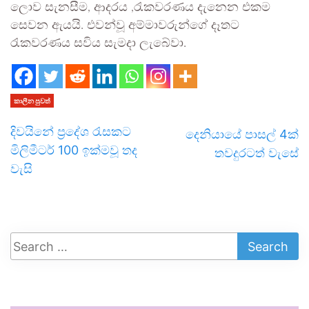
ලොව සැනසීම, ආදරය ,රැකවරණය දැනෙන එකම
සෙවන ඇයයි. එවන්වූ අම්මාවරුන්ගේ දෑතට
රැකවරණය සවිය සැමදා ලැබේවා.
කාලීන පුවත්
දිවයිනේ ප්‍රදේශ රැසකට
දෙනියායේ පාසල් 4ක්
මිලිමීටර් 100 ඉක්මවූ තද
තවදුරටත් වැසේ
වැසි