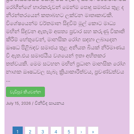
රෝගීන්ගේ භාරකරුවන් මෙන්ම පොදු සමාජය තුළ ද
නිරන්තරයෙන් කතාබහට ලක්වන මාතෘකාවකි.
විශේෂයෙන්ම වර්තමාන සිදුවීම් මුල් කොට මාධ්‍ය
මඟින් සිදුවන ඇතැම් අසත්‍ය ප්‍රචාර සහ කරුණු විකෘති
කිරීම් හේතුවෙන්, මානසික රෝග සඳහා ලබාදෙන
ඖෂධ පිළිබඳව සමාජය තුළ අනියත බියක් නිර්මාණය
වී ඇත.එය සමාජයීය වශයෙන් ඉතා අහිතකර
තත්වයකි. මෙම සටහන මඟින් ප්‍රධාන මානසික රෝග
නාශක ඖෂධවල සැබෑ ක්‍රියාකාරීත්වය, ප්‍රචණ්ඩත්වය
…
වැඩිපුර කියවන්න
විනිවිද සායනය
July 15, 2026
/
1
2
3
4
5
›
»