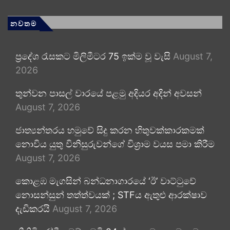
නවතම
ප්‍රදේශ රැසකට මිලිමීටර 75 ඉක්ම වූ වැසි
August 7,
2026
තුන්වන පාසල් වාරයේ පළමු අදියර අදින් අවසන්
August 7, 2026
ජාත්‍යන්තරය හමුවේ සිදු කරන හිතුවක්කාරකමක්
නොවිය යුතු විනිසුරුවන්ගේ විශ්‍රාම වයස පමා කිරීම
August 7, 2026
කොළඹ මැගසින් බන්ධනාගාරයේ ‘ඊ’ වාට්ටුවේ
නොසන්සුන් තත්ත්වයක් ; STFය ඇතුළු ආරක්ෂාව
දැඩිකරයි
August 7, 2026