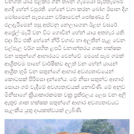
වනගත යාය එළිකර ගිනි තබන ගැමියෝ සැප්තැම්බර්
අගදී හේන් වපුරති. හේනේ වගා කරන බෝග ඊසාන දිග
මෝසමෙන් සැපයෙන වර්ෂාවෙන් පෝෂණය වී
ඵලදැරීමෙන් පසු අස්වනු නෙලාගෙන ඊළඟ වසරේ
අප්‍රේල්-මැයි වන විට ගොවීන් හේන් යාය අතහැර යති.
එදා සිට එකී හේනේ නිරි වගාව හා අලුතින් පැළ වෙන
වල්පැල වර්ග සහිත ළපටි වනාන්තරය ශාක භක්ෂක
වන සතුන්ගේ ආහාරයට වෙන්වේ. මෙසේ සෑම ගමක්
ආශ්‍රිතවම පාහේ වාර්ෂිකව අලුත් වන හේන් යායන්
ආශ්‍රිත භූමි වන සතුන්ගේ ආහාර අවශ්‍යතාවයෙන්
කොටසක් පිරිමසා දුන්නේය. මේ නිසා සතුන්ට ආහාර
සොයා ගම් වැදීමේ අවශ්‍යතාවයක් නොවිණි. මේ අනුව
මිනිසාගේ ක්‍රියාකාරකමක වක්‍ර ප්‍රතිඵලය ලෙස වන අලි
ඇතුළු ශාක භක්ෂක සතුන්ගේ ආහාර අවශ්‍යතාවයට
සැලකිය යුතු දායකත්වයක් ලැබිණි.