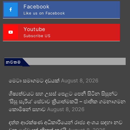
Facebook
Like us on Facebook
Youtube
Subscribe US
නවතම
මෙටා සමාගමට දඩයක්
August 8, 2026
ශිෂ්‍යත්වයට සහ උසස් පෙළට පෙනී සිටින සිසුන්ට
‘සිසු සැරිය’ සේවාව ක්‍රියාත්මකයි – ජාතික ගමනාගමන
කොමිෂන් සභාව
August 8, 2026
දත්ත ආරක්ෂණ අධිකාරියෙන් රාජ්‍ය අංශය සඳහා නව