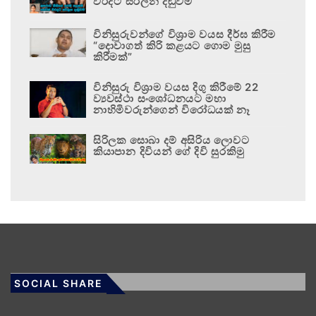
වරදට සරිලන දඬුවම
විනිසුරුවන්ගේ විශ්‍රාම වයස දීර්ඝ කිරීම
“දොවාගත් කිරි කළයට ගොම මුසු
කිරීමක්”
විනිසුරු විශ්‍රාම වයස දිගු කිරීමේ 22
ව්‍යවස්ථා සංශෝධනයට මහා
නාහිමිවරුන්ගෙන් විරෝධයක් නෑ
සිරිලක සොබා දම් අසිරිය ලොවට
කියාපාන දිවියන් ගේ දිවි සුරකිමු
SOCIAL SHARE