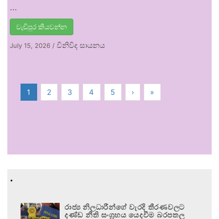
…
වැඩිපුර කියවන්න
විනිවිද සායනය
July 15, 2026
/
1
2
3
4
5
›
»
.
රාජ්‍ය නිලධාරීන්ගේ වැරදි තීරණවලට
දණ්ඩ නීති සංග්‍රහය යෙදවීම බරපතල