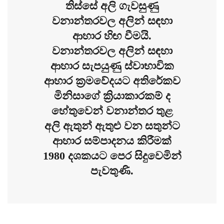
තිස්සේ අලි ගැවසුණු
වනාන්තරවල අලින් සඳහා
ආහාර හිඟ වීමයි.
වනාන්තරවල අලින් සඳහා
ආහාර සැපයුණු ස්වාභාවික
ආහාර ක්‍රමවේදයට අතිරේකව
මිනිසාගේ ක්‍රියාකාරකම් ද
හේතුවෙන් වනාන්තර තුළ
අලි ඇතුන් ඇතුළු වන සතුන්ට
ආහාර සම්පාදනය කිරීමක්
1980 දශකයට පෙර සිදුවෙමින්
පැවතුණි.