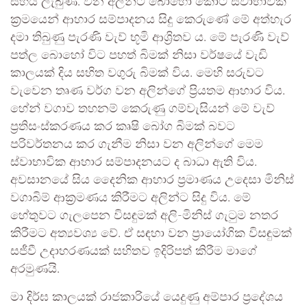
සහය ලැබුණි. වන අලින්ට බොහෝ කොට ස්වාභාවික
ක්‍රමයෙන් ආහාර සම්පාදනය සිදු කෙරුණේ මේ අත්හැර
දමා තිබුණු පැරණි වැව් භූමි ආශ්‍රිතව ය. මේ පැරණි වැව්
පත්ල බොහෝ විට පහත් බිමක් නිසා වර්ෂයේ වැඩි
කාලයක් දිය සහිත වගුරු බිමක් විය. මෙහි සරුවට
වැවෙන තෘණ වර්ග වන අලින්ගේ ප්‍රියතම ආහාර විය.
හේන් වගාව තහනම් කෙරුණු ගම්වැසියන් මේ වැව්
ප්‍රතිසංස්කරණය කර කෘෂි බෝග බිමක් බවට
පරිවර්තනය කර ගැනීම නිසා වන අලින්ගේ මෙම
ස්වාභාවික ආහාර සම්පාදනයට ද බාධා ඇති විය.
අවසානයේ සිය දෛනික ආහාර ප්‍රමාණය උදෙසා මිනිස්
වගාබිම් ආක්‍රමණය කිරීමට අලින්ට සිදු විය. මේ
හේතුවට ගැලපෙන විසඳුමක් අලි-මිනිස් ගැටුම නතර
කිරීමට අත්‍යවශ්‍ය වේ. ඒ සඳහා වන ප්‍රායෝගික විසඳුමක්
සජීවී උදාහරණයක් සහිතව ඉදිරිපත් කිරීම මාගේ
අරමුණයි.
මා දිර්ඝ කාලයක් රාජකාරියේ යෙදුණු අම්පාර ප්‍රදේශය