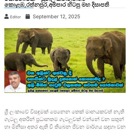
කොළඹ,රත්නපුර,අම්පාර හිටපු මහ දිසාපති
September 12, 2025
Editor
ශ්‍රී ලංකාවේ විසඳුමක් පෙනෙන තෙක් මානයකවත් නැති
ගැටලු අතරින් ප්‍රධානතම ගැටලුවක් වන්නේ වන සතුන්
හා මිනිසා අතර ඇති වී තිබෙන ජීවන මාර්ගය සඳහා වන