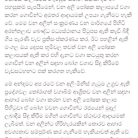
පහසුකම් සැපයීමෙන්, වන අලි පෝෂක කලාපයේ වගා
කරන ගොවීන්ට අමතර ආදායමක් උපයා ගැනීමට හැකි
වේ. මෙම වන අලින් සංක්‍රමණය වන මාර්ගයේ පිහිටි
අරන්තලාව බෞද්ධ මධ්‍යස්ථානය පිටුපස ඇති කැඩී බිඳී
ගිය පැරණි වැව ප්‍රතිසංස්කරණය කර, ඊට පහළින් ඇති
මංගල ඔය දෙපස භූමිවල තවත් වන අලි පෝෂක
කලාපයක් ඇති කර එහි දැනට වගා කටයුතු කරන
ගොවීන් වන අලින් සඳහා බෝග වගාව සිදු කිරීමේ
වැඩසටහනට එක් කරගත හැකිවේ.
මේ අන්දමට අප රටේ වන අලි-මිනිස් ගැටුම උග්‍රව ඇති
ප්‍රදේශවල තෝරාගත් වගාබිම් ආශ්‍රිතව වන අලින් සඳහා
ආහාර බෝග වගා කරන වන අලි පෝෂක කලාප
පිහිටුවා ඒ බෝග වවන ගොවීන්ට රජයෙන් මුදල්
ලබාදීම සිදු කිරීම මගින් ගොවීන්ට ස්ථාවර ආදායමක්
ලැබීමත්, වන අලින්ට හිරිහැරයකින් තොරව ආහාර
අවශ්‍යතාව සම්පූර්ණ කර ගැනීමේ හැකියාවත් ඇති වේ.