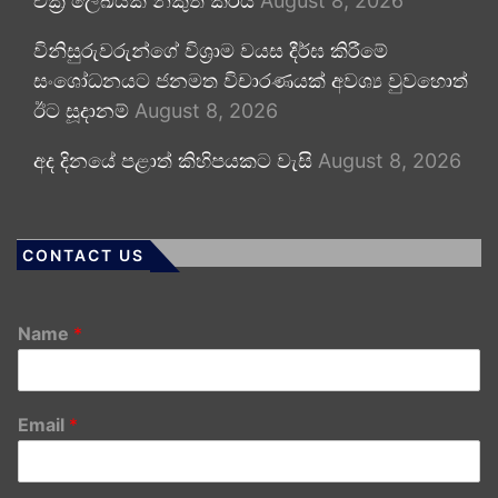
චක්‍ර ලේඛයක් නිකුත් කරයි
August 8, 2026
විනිසුරුවරුන්ගේ විශ්‍රාම වයස දීර්ඝ කිරීමේ
සංශෝධනයට ජනමත විචාරණයක් අවශ්‍ය වුවහොත්
ඊට සූදානම්
August 8, 2026
අද දිනයේ පළාත් කිහිපයකට වැසි
August 8, 2026
CONTACT US
Name
*
Email
*