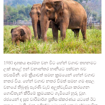
1980 දශකය ආරම්භ වන විට හේන් වගාව තහනමට
ලක් කළේ ඉන් වනාන්තර හානියට පත්වන බව
පවසමිනි. මේ ක්‍රියාවත් සමඟ ක්‍රමයෙන් හේන් වගාව
නතර විය. හේන් වගාව නතර වීමත් සමඟ ගම අසල
වනයේ තිබුණු පැරණි වැව් අලුත්වැඩියා කරගෙන
ගොවිතැන් කිරීමේ ක්‍රමයකට ගැමියෝ හුරු වූහ.
රජයෙන් ද සුළු වාරිමාර්ග ප්‍රතිසංස්කරණය යටතේ ඊට