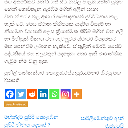
මීට අතිරේකව තෝරාගත් ස්ථානවල පාලනයකින් යුතුව
හේන් ගොවිතැන ඇරඹීම මගින් අලින් සඳහා
වනාන්තරය තුළ ආහාර සම්පාදනයත් ප්‍රවර්ධනය කළ
හැකි වේ. මෙය ස්ථාන කිහිපයක ආදර්ශ විසඳුම් හා
නියාමන ව්‍යාපෘති ලෙස ක්‍රියාත්මක කිරීම මගින් වන අලි
හා මිනිසුන් විනාශ වන ගැටලුවට ස්ථාවර විසඳුමකට
මඟ පෙන්වීම ලබාගත හැකිවේ. ඒ තුළින් මෙරට ජෛව
පද්ධතියේ මහ බලවතුන් දෙදෙනා අතර ඇති මාරාන්තික
ගැටුම නිම වනු ඇත.
සුනිල් කන්නන්ගර කොළඹ,රත්නපුර,අම්පාර හිටපු මහ
දිසාපති
එතෙර - මෙතෙර
මහින්දට සුපිරි කොළඹින්
පාර්ලිමේන්තුව අදත්
සුපිරි නිවාස දෙකක් ?
රැස්වෙයි