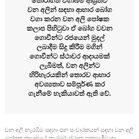
තෝරාගත් වගාබිම් ආශ්‍රිතව
වන අලින් සඳහා ආහාර බෝග
වගා කරන වන අලි පෝෂක
කලාප පිහිටුවා ඒ බෝග වවන
ගොවීන්ට රජයෙන් මුදල්
ලබාදීම සිදු කිරීම මගින්
ගොවීන්ට ස්ථාවර ආදායමක්
ලැබීමත්, වන අලින්ට
හිරිහැරයකින් තොරව ආහාර
අවශ්‍යතාව සම්පූර්ණ කර
ගැනීමේ හැකියාවත් ඇති වේ.
වන අලි නැරඹීම සඳහා එන සංචාරකයන් සඳහා වන අලි
පෝෂක කලාපයේ නැරඹුම් ස්ථාන සකසා දීම හා