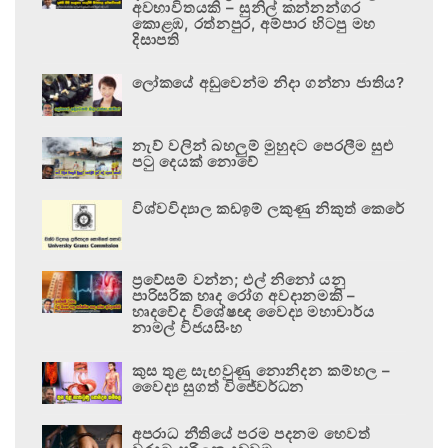
අවභාවිතයකි – සුනිල් කන්නන්ගර
කොළඹ, රත්නපුර, අම්පාර හිටපු මහ
දිසාපති
ලෝකයේ අඩුවෙන්ම නිදා ගන්නා ජාතිය?
නැව් වලින් බහලුම් මුහුදට පෙරලීම සුළු
පටු දෙයක් නොවේ
විශ්වවිද්‍යාල කඩඉම් ලකුණු නිකුත් කෙරේ
ප්‍රවේසම් වන්න; එල් නිනෝ යනු
පාරිසරික හෘද රෝග අවදානමකි –
හෘදවේද විශේෂඥ වෛද්‍ය මහාචාර්ය
නාමල් විජයසිංහ
කුස තුළ සැඟවුණු නොනිදන කම්හල –
වෛද්‍ය සුගත් විජේවර්ධන
අපරාධ නීතියේ පරම පදනම හෙවත්