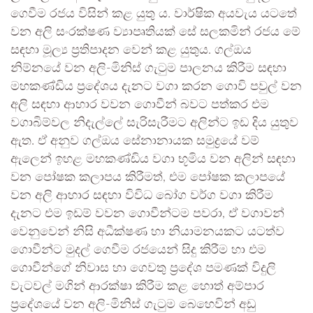
ගෙවීම රජය විසින් කළ යුතු ය. වාර්ෂික අයවැය යටතේ
වන අලි සංරක්ෂණ ව්‍යාපෘතියක් සේ සලකමින් රජය මේ
සඳහා මූල්‍ය ප්‍රතිපාදන වෙන් කළ යුතුය. ගල්ඔය
නිම්නයේ වන අලි-මිනිස් ගැටුම පාලනය කිරීම සඳහා
මහකණ්ඩිය ප්‍රදේශය දැනට වගා කරන ගොවි පවුල් වන
අලි සඳහා ආහාර වවන ගොවීන් බවට පත්කර එම
වගාබිම්වල නිදැල්ලේ සැරිසැරීමට අලින්ට ඉඩ දිය යුතුව
ඇත. ඒ අනුව ගල්ඔය සේනානායක සමුද්‍රයේ වම්
ඇලෙන් ඉහළ මහකණ්ඩිය වගා භූමිය වන අලින් සඳහා
වන පෝෂක කලාපය කිරීමත්, එම පෝෂක කලාපයේ
වන අලි ආහාර සඳහා විවිධ බෝග වර්ග වගා කිරීම
දැනට එම ඉඩම් වවන ගොවීන්ටම පවරා, ඒ වගාවන්
වෙනුවෙන් නිසි අධීක්ෂණ හා නියාමනයකට යටත්ව
ගොවීන්ට මුදල් ගෙවීම රජයෙන් සිදු කිරීම හා එම
ගොවීන්ගේ නිවාස හා ගෙවතු ප්‍රදේශ පමණක් විදුලි
වැටවල් මගින් ආරක්ෂා කිරීම කළ හොත් අම්පාර
ප්‍රදේශයේ වන අලි-මිනිස් ගැටුම බෙහෙවින් අඩු