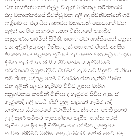
වන හස්තීන්ගෙන් එල්ල වී ඇති බරපතල තර්ජනයයි.
එදා වනාන්තරයේ ජීවත්වූ වන අලි අද ජීවත්වන්නේ ගම්
ආශ්‍රිතව ය. එදා සිය ආහාරය වනයෙන් සොයාගත් වන
අලින් අද සිය ආහාරය සඳහා මිනිසාගේ වගාබිම්
ආක්‍රමණය කරමින් සිටිති. තමාට වඩා ශක්තියෙන් අනූන
වන අලින් දුටු එදා මිනිසා උන් මඟ හැර ගියත්, අද සිය
ජීවනෝපාය සලසන භූමියේ ගැවසෙන වන අලියාට ඉඩ
දී මඟ හැර ගියොත් සිය ජීවනෝපාය අහිමිවීමේ
තර්ජනයට මුහුණ දීමට වත්මන් ගැමියාට සිදුවේ. ඒ නිසා
තම ජීවිත, දේපළ සේම බවබෝග රැක ගැනීම පිණිස
වන අලින් පලවා හැරීමට විවිධ උපාය මාර්ග
අනුගමනය කරමින් මිනිසා ද ගැටුමට පිවිස ඇත. ඒ
ගැටුමේදී අලි වෙඩි, ගිනි හුල, කෑකෝ ගැසීම ආදී
සාමාන්‍ය ස්වභාවයේ ඒවායින් පටන්ගෙන, වෙඩි ප්‍රහාර,
උල් ඇණ සවිකර පෑගෙන්නට තැබීම, හක්ක පටස්
තැබීම, වස දීම ආදී බිහිසුණු මාරාන්තික උපක්‍රම ද
භාවිතා කිරීමට මිනිසා පෙළඹී සිටියි. අනික් අතට, එදා