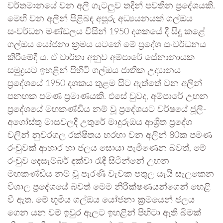
වර්තමානයේ වන අලි ගැටලුව තදින් පවතින ප්‍රදේශයකි.
මෙහි වන අලින් පිළිබඳ අපූරු අධ්‍යයනයක් ගල්ඔය
සංවර්ධන මණ්ඩලය විසින් 1950 දශකයේ දී සිදු කළේ
ගල්ඔය යෝජනා ක්‍රමය යටතේ මේ ප්‍රදේශ සංවර්ධනය
කිරීමේදී ය. ඒ වාර්තා අනුව අම්පාරේ සේනානායක
සමුද්‍රයට ඉහළින් පිහිටි ගල්ඔය ජාතික උද්‍යානය
ප්‍රදේශයේ 1950 දශකය තුළම සිට ඇත්තේ වන අලින්
පනහක පමණ ප්‍රමාණයකි. එසේ වුවද, අම්පාරේ උහන
ප්‍රදේශයේ මහකණ්ඩිය නම් වූ ප්‍රදේශයට වර්ෂයේ ජූලි-
අගෝස්තු මාසවලදී උතුරේ මාදුරුඔය ආශ්‍රිත ප්‍රදේශ
වලින් නුවරගල රක්ෂිතය හරහා වන අලින් 80ක පමණ
රංචුවක් ආහාර හා ජලය සොයා පැමිණෙන බවත්, මේ
රංචුව දෙසැම්බර් දක්වා රැඳී සිටින්නේ උහන
මහකණ්ඩිය නම් වූ පැරණි වැවක පතුල යැයි සැලකෙන
විශාල ප්‍රදේශයේ බවත් මෙම නිරීක්ෂණයන්ගෙන් හෙළි
වී ඇත. මේ භූමිය ගල්ඔය යෝජනා ක්‍රමයෙන් ජලය
ගෙන යන වම් ඉවුර ඇලට ඉහළින් පිහිටා ඇති බිමක්