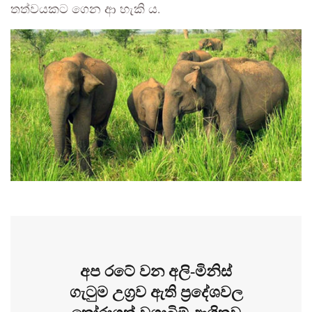
තත්වයකට ගෙන ආ හැකි ය.
අප රටේ වන අලි-මිනිස්
ගැටුම උග්‍රව ඇති ප්‍රදේශවල