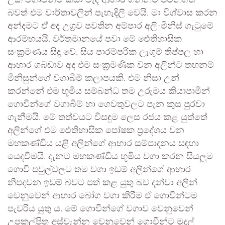
බවත් එම වාර්තාවලින් පැහැදිලි වෙයි. මා විශ්වාස කරන
අන්දමට ඒ අද උග්‍රව පවතින අම්පාර අලි-මිනිස් ගැටුමේ
ආරම්භයයි. වර්තමානයේ පවා මේ ඓතිහාසික
සංක්‍රමණය සිදු වේ. සිය පාරම්පරික ලැගුම් තිප්පල හා
ආහාර ගබඩාව අද එම සංක්‍රමණික වන අලින්ට තහනම්
මිනිසුන්ගේ වගාබිම් කලාපයකි. එම නිසා උන්
කරන්නේ එම භූමිය සම්බන්ධ තම උරුමය කියාපාමින්
ගොවීන්ගේ වගාබිම් හා ගෙවතුවලට පැන කුස පුරවා
ගැනීමයි. මේ තත්වයට විසඳුම ලෙස රජය කළ යුත්තේ
අලින්ගේ එම ඓතිහාසික පෝෂක ප්‍රදේශය වන
මහකණ්ඩිය යළි අලින්ගේ ආහාර සම්පාදනය සඳහා
යෙදවීමයි. දැනට මහකණ්ඩිය භූමිය වගා කරන සියලුම
ගොවි පවුල්වලට තම වගා ඉඩම් අලින්ගේ ආහාර
නිපදවන ඉඩම් බවට පත් කළ යුතු බව දන්වා අලින්
වෙනුවෙන් ආහාර බෝග වගා කිරීම ඒ ගොවීන්ටම
පැවරිය යුතු ය. මේ ගොවීන්ගේ වගාව වෙනුවෙන්
උපකල්පිත අස්වැන්න වෙනුවෙන් ගොවීන්ට මුදල්