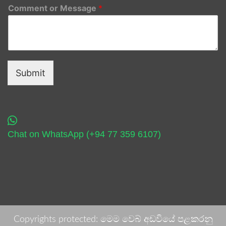
Comment or Message
*
Submit
Chat on WhatsApp (+94 77 359 6107)
Copyrights protected: මෙම වෙබ් අඩවියේ පළකරනු