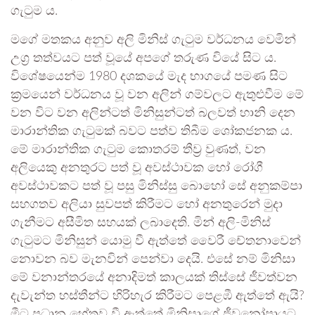
ගැටුම ය.
මගේ මතකය අනුව අලි මිනිස් ගැටුම වර්ධනය වෙමින්
උග්‍ර තත්වයට පත් වූයේ අපගේ තරුණ වියේ සිට ය.
විශේෂයෙන්ම 1980 දශකයේ මැද භාගයේ පමණ සිට
ක්‍රමයෙන් වර්ධනය වූ වන අලින් ගම්වලට ඇතුළුවීම මේ
වන විට වන අලින්ටත් මිනිසුන්ටත් බලවත් හානි දෙන
මාරාන්තික ගැටුමක් බවට පත්ව තිබීම ශෝකජනක ය.
මේ මාරාන්තික ගැටුම කොතරම් තීව්‍ර වුණත්, වන
අලියෙකු අනතුරට පත් වූ අවස්ථාවක හෝ රෝගී
අවස්ථාවකට පත් වූ පසු මිනිස්සු බොහෝ සේ අනුකම්පා
සහගතව අලියා සුවපත් කිරීමට හෝ අනතුරෙන් මුදා
ගැනීමට අසීමිත සහයක් ලබාදෙති. මින් අලි-මිනිස්
ගැටුමට මිනිසුන් යොමු වී ඇත්තේ වෛරී චේතනාවෙන්
නොවන බව මැනවින් පෙන්වා දෙයි. එසේ නම් මිනිසා
මේ වනාන්තරයේ අනාදිමත් කාලයක් තිස්සේ ජීවත්වන
දැවැන්ත හස්තීන්ට හිරිහැර කිරීමට පෙළඹී ඇත්තේ ඇයි?
මීට ප්‍රධාන හේතුව වී ඇත්තේ මිනිසාගේ ජීවනෝපායට