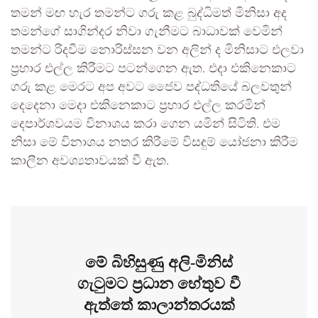
තමන් මඟ හැර තමන්ට ගරු කළ බුද්ධිමත් මිනිසා අද
තමන්ගේ සාගින්දර නිවා ගැනීමට බාධාවක් වෙමින්
තමන්ට රිදවීම නොරිස්සන වන අලින් ද මිනිසාට එලවා
ප්‍රහාර එල්ල කිරීමට පටන්ගෙන ඇත. එදා එකිනෙකාට
ගරු කළ මෙරට අප අවට ජෛව පද්ධතියේ බලවතුන්
දෙදෙනා මෙදා එකිනෙකාට ප්‍රහාර එල්ල කරමින්
දෙපාර්ශවයම විනාශය කරා ගෙන යමින් සිටිති. එම
නිසා මේ විනාශය නතර කිරීමේ විසඳුම් යෝජනා කිරීම
කාලීන අවශ්‍යතාවයක් වී ඇත.
මේ බිහිසුණු අලි-මිනිස්
ගැටුමට ප්‍රධාන හේතුව වී
ඇත්තේ කාලාන්තරයක්