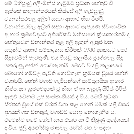
මේ බිහිසුණු අලි-මිනිස් ගැටුමට ප්‍රධාන හේතුව වී
ඇත්තේ කාලාන්තරයක් තිස්සේ අලි ගැවසුණු
වනාන්තරවල අලින් සඳහා ආහාර හිඟ වීමයි.
වනාන්තරවල අලින් සඳහා ආහාර සැපයුණු ස්වාභාවික
ආහාර ක්‍රමවේදයට අතිරේකව මිනිසාගේ ක්‍රියාකාරකම් ද
හේතුවෙන් වනාන්තර තුළ අලි ඇතුන් ඇතුළු වන
සතුන්ට ආහාර සම්පාදනය කිරීමක් 1980 දශකයට පෙර
සිදුවෙමින් පැවතුණි. එය වියළි කලාපීය ප්‍රදේශවල සිදු
කෙරුණු හේන් ගොවිතැනයි. මෙරට වියළි කලාපයේ
බොහෝ ගම්වල පැවති ගොවිතැන් ක්‍රමයක් වූයේ හේන්
වගාවයි. හේන් වගාව ගැමියන්ගේ සාම්ප්‍රදායික ආහාර
නිෂ්පාදන ක්‍රමවේදයක් වූ නිසා ඒ හා බැඳුණු සිරිත් විරිත්
ඇතුළු වෙනම උප සංස්කෘතියක් ද විය. මෙහි ප්‍රධාන
සිරිතක් වූයේ එක් වරක් වගා කළ හේන් බිමක් යළි වසර
දහයක් ගත වනතුරු වගාවට යොදා නොගැනීම ය.
එමෙන්ම ගමේ හේන් යාය එකට යා වී තිබුණු ප්‍රදේශයක්
ද විය. ජූලි අගෝස්තු මාසවල හේන් වගාව සඳහා