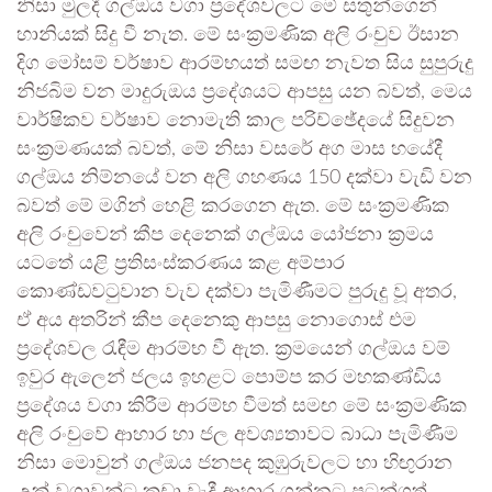
නිසා මුලදී ගල්ඔය වගා ප්‍රදේශවලට මේ සතුන්ගෙන්
හානියක් සිදු වී නැත. මේ සංක්‍රමණික අලි රංචුව ඊසාන
දිග මෝසම් වර්ෂාව ආරම්භයත් සමඟ නැවත සිය සුපුරුදු
නිජබිම වන මාදුරුඔය ප්‍රදේශයට ආපසු යන බවත්, මෙය
වාර්ෂිකව වර්ෂාව නොමැති කාල පරිච්ඡේදයේ සිදුවන
සංක්‍රමණයක් බවත්, මේ නිසා වසරේ අග මාස හයේදී
ගල්ඔය නිම්නයේ වන අලි ගහණය 150 දක්වා වැඩි වන
බවත් මේ මගින් හෙළි කරගෙන ඇත. මේ සංක්‍රමණික
අලි රංචුවෙන් කීප දෙනෙක් ගල්ඔය යෝජනා ක්‍රමය
යටතේ යළි ප්‍රතිසංස්කරණය කළ අම්පාර
කොණ්ඩවටුවාන වැව දක්වා පැමිණීමට පුරුදු වූ අතර,
ඒ අය අතරින් කීප දෙනෙකු ආපසු නොගොස් එම
ප්‍රදේශවල රැඳීම ආරම්භ වී ඇත. ක්‍රමයෙන් ගල්ඔය වම්
ඉවුර ඇලෙන් ජලය ඉහළට පොම්ප කර මහකණ්ඩිය
ප්‍රදේශය වගා කිරීම ආරම්භ වීමත් සමඟ මේ සංක්‍රමණික
අලි රංචුවේ ආහාර හා ජල අවශ්‍යතාවට බාධා පැමිණීම
නිසා මොවුන් ගල්ඔය ජනපද කුඹුරුවලට හා හිඟුරාන
උක් වගාවන්ට කඩා වැදී ආහාර ගන්නට පටන්ගත්