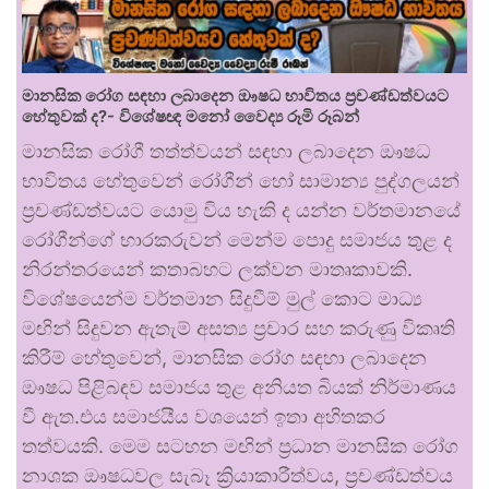
මානසික රෝග සඳහා ලබාදෙන ඖෂධ භාවිතය ප්‍රචණ්ඩත්වයට
හේතුවක් ද?- විශේෂඥ මනෝ වෛද්‍ය රූමි රූබන්
මානසික රෝගී තත්ත්වයන් සඳහා ලබාදෙන ඖෂධ
භාවිතය හේතුවෙන් රෝගීන් හෝ සාමාන්‍ය පුද්ගලයන්
ප්‍රචණ්ඩත්වයට යොමු විය හැකි ද යන්න වර්තමානයේ
රෝගීන්ගේ භාරකරුවන් මෙන්ම පොදු සමාජය තුළ ද
නිරන්තරයෙන් කතාබහට ලක්වන මාතෘකාවකි.
විශේෂයෙන්ම වර්තමාන සිදුවීම් මුල් කොට මාධ්‍ය
මඟින් සිදුවන ඇතැම් අසත්‍ය ප්‍රචාර සහ කරුණු විකෘති
කිරීම් හේතුවෙන්, මානසික රෝග සඳහා ලබාදෙන
ඖෂධ පිළිබඳව සමාජය තුළ අනියත බියක් නිර්මාණය
වී ඇත.එය සමාජයීය වශයෙන් ඉතා අහිතකර
තත්වයකි. මෙම සටහන මඟින් ප්‍රධාන මානසික රෝග
නාශක ඖෂධවල සැබෑ ක්‍රියාකාරීත්වය, ප්‍රචණ්ඩත්වය