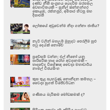
දණ්ඩ නීති සංග්‍රහය යෙදවීම බරපතල
අවභාවිතයකි – සුනිල් කන්නන්ගර
කොළඹ, රත්නපුර, අම්පාර හිටපු මහ
දිසාපති
ලෝකයේ අඩුවෙන්ම නිදා ගන්නා ජාතිය?
නැව් වලින් බහලුම් මුහුදට පෙරලීම සුළු
පටු දෙයක් නොවේ
ප්‍රවේසම් වන්න; එල් නිනෝ යනු
පාරිසරික හෘද රෝග අවදානමකි –
හෘදවේද විශේෂඥ වෛද්‍ය මහාචාර්ය
නාමල් විජයසිංහ
කුස තුළ සැඟවුණු නොනිදන කම්හල –
වෛද්‍ය සුගත් විජේවර්ධන
ගණිතය බැරිකම මෝඩකමක් ද?
සිරිලක සොබා දම් අසිරිය ලොවට