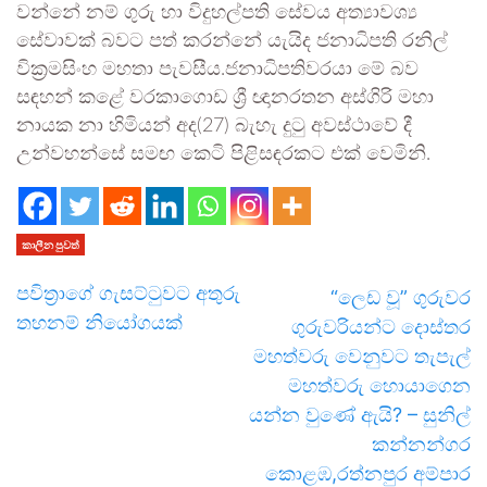
වන්නේ නම් ගුරු හා විදුහල්පති සේවය අත්‍යාවශ්‍ය
සේවාවක් බවට පත් කරන්නේ යැයිද ජනාධිපති රනිල්
වික්‍රමසිංහ මහතා පැවසීය.ජනාධිපතිවරයා මේ බව
සඳහන් කළේ වරකාගොඩ ශ්‍රී ඥානරතන අස්ගිරි මහා
නායක නා හිමියන් අද(27) බැහැ දුටු අවස්ථාවේ දී
උන්වහන්සේ සමඟ කෙටි පිළිසඳරකට එක් වෙමිනි.
කාලීන පුවත්
පවිත්‍රාගේ ගැසට්ටුවට අතුරු
“ලෙඩ වූ” ගුරුවර
තහනම් නියෝගයක්
ගුරුවරියන්ට දොස්තර
මහත්වරු වෙනුවට තැපැල්
මහත්වරු හොයාගෙන
යන්න වුණේ ඇයි? – සුනිල්
කන්නන්ගර
කොළඹ,රත්නපුර අම්පාර