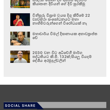
කියාපාන දිවියන් ගේ දිවි සුරකිමු
විනිසුරු විශ්‍රාම වයස දිගු කිරීමේ 22
ව්‍යවස්ථා සංශෝධනයට මහා
නාහිමිවරුන්ගෙන් විරෝධයක් නෑ
මහාචාර්ය විමල් දිසානායක අභාවප්‍රාප්ත
වේ
2030 වන විට අධිවේගී මාර්ග
පද්ධතියට කි.මී. 132ක්;සියලු වියදම්
දේශීය අරමුදල්වලින්
SOCIAL SHARE