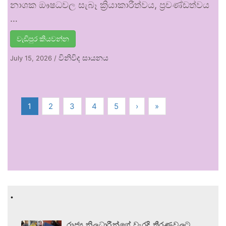
නාශක ඖෂධවල සැබෑ ක්‍රියාකාරීත්වය, ප්‍රචණ්ඩත්වය
…
වැඩිපුර කියවන්න
විනිවිද සායනය
July 15, 2026
/
1
2
3
4
5
›
»
.
රාජ්‍ය නිලධාරීන්ගේ වැරදි තීරණවලට