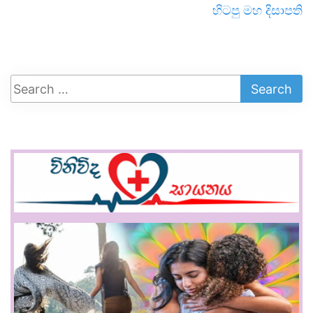
හිටපු මහ දිසාපති