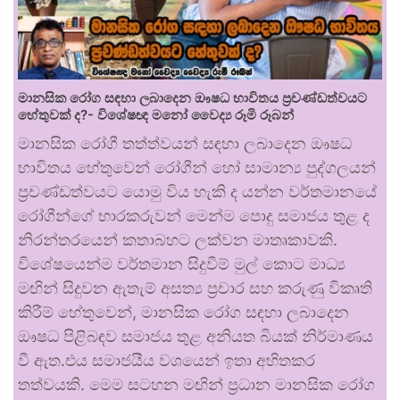
මානසික රෝග සඳහා ලබාදෙන ඖෂධ භාවිතය ප්‍රචණ්ඩත්වයට
හේතුවක් ද?- විශේෂඥ මනෝ වෛද්‍ය රූමි රූබන්
මානසික රෝගී තත්ත්වයන් සඳහා ලබාදෙන ඖෂධ
භාවිතය හේතුවෙන් රෝගීන් හෝ සාමාන්‍ය පුද්ගලයන්
ප්‍රචණ්ඩත්වයට යොමු විය හැකි ද යන්න වර්තමානයේ
රෝගීන්ගේ භාරකරුවන් මෙන්ම පොදු සමාජය තුළ ද
නිරන්තරයෙන් කතාබහට ලක්වන මාතෘකාවකි.
විශේෂයෙන්ම වර්තමාන සිදුවීම් මුල් කොට මාධ්‍ය
මඟින් සිදුවන ඇතැම් අසත්‍ය ප්‍රචාර සහ කරුණු විකෘති
කිරීම් හේතුවෙන්, මානසික රෝග සඳහා ලබාදෙන
ඖෂධ පිළිබඳව සමාජය තුළ අනියත බියක් නිර්මාණය
වී ඇත.එය සමාජයීය වශයෙන් ඉතා අහිතකර
තත්වයකි. මෙම සටහන මඟින් ප්‍රධාන මානසික රෝග