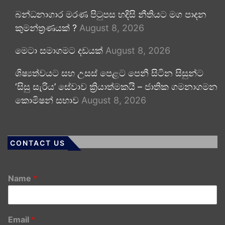
බන්ධනාගාර මරණ පිටුපස හදිසි නීතියට මග පාදන
කුමන්ත්‍රණයක් ?
August 8, 2026
මෙටා සමාගමට දඩයක්
August 8, 2026
ශිෂ්‍යත්වයට සහ උසස් පෙළට පෙනී සිටින සිසුන්ට
‘සිසු සැරිය’ සේවාව ක්‍රියාත්මකයි – ජාතික ගමනාගමන
කොමිෂන් සභාව
August 8, 2026
CONTACT US
Name
*
Email
*