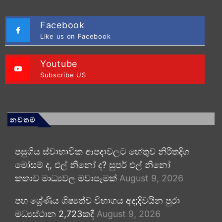
Facebook
Like us on Facebook
Youtube
Subscribe US
නවතම
පසුගිය ස්වාභාවික ආපදාවලට හේතුව නිරිතදිග
මෝසම් ද, එල් නිනෝ ද? සුපර් එල් නිනෝ
කතාව මාධ්‍යවල මවාපෑමක්
August 9, 2026
පහ ශ්‍රේණිය ශිෂ්‍යත්ව විභාගය අද;දිවයින පුරා
මධ්‍යස්ථාන 2,723කදී
August 9, 2026