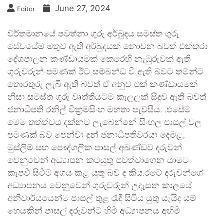
June 27, 2024
Editor
වර්තමානයේ පවත්නා ගුරු අර්බුදය සමස්ත ගුරු
සේවයේම මතුව ඇති අර්බුදයක් නොවන බවත් එක්තරා
දේශපාලන කණ්ඩායමක් කෙරෙහි නැඹුරුවක් ඇති
ගුරුවරුන් පමණක් ඊට සම්බන්ධ වී ඇති බවට තමන්ට
තොරතුරු ලැබී ඇති බවත් ඒ අනුව එක් කණ්ඩායමක්
නිසා සමස්ත ගුරු වෘත්තියටම කැලලක් සිදුව ඇති බවත්
ජනාධිපති රනිල් වික්‍රමසිංහ මහතා පැවසීය. .එසේම
මෙම තත්ත්වය දක්නට ලැබෙන්නේ සිංහල පාසල් වල
පමණක් බව පෙන්වා දුන් ජනාධිපතිවරයා දෙමළ,
මුස්ලිම් සහ පෞද්ගලික පාසල් අඛණ්ඩව දරුවන්
වෙනුවෙන් අධ්‍යාපන කටයුතු පවත්වාගෙන යාමට
කැපවී සිටීම අගය කළ යුතු බව ද කීය.රටේ දරුවන්ගේ
අධ්‍යාපනය වෙනුවෙන් ගුරුවරුන් උදෑසන කාලයේ
අනිවාර්යයෙන්ම පාසල් තුළ රැඳී සිටිය යුතු යැයිද යම්
හෙයකින් පාසල් දරුවන්ට හිමි අධ්‍යාපනය අහිමි