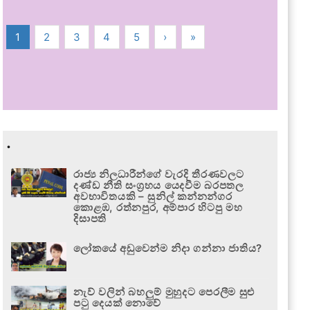
1
2
3
4
5
›
»
.
රාජ්‍ය නිලධාරීන්ගේ වැරදි තීරණවලට
දණ්ඩ නීති සංග්‍රහය යෙදවීම බරපතල
අවභාවිතයකි – සුනිල් කන්නන්ගර
කොළඹ, රත්නපුර, අම්පාර හිටපු මහ
දිසාපති
ලෝකයේ අඩුවෙන්ම නිදා ගන්නා ජාතිය?
නැව් වලින් බහලුම් මුහුදට පෙරලීම සුළු
පටු දෙයක් නොවේ