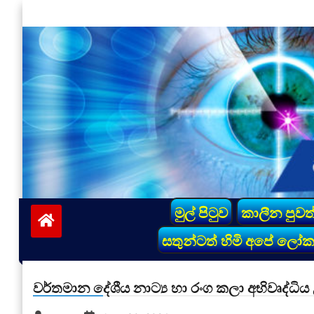
Skip
to
content
vinivida.lk
මුල් පිටුව
කාලීන පුවත
සතුන්ටත් හිමි අපේ ලෝ
වර්තමාන දේශීය නාට්‍ය හා රංග කලා අභිවෘද්ධි