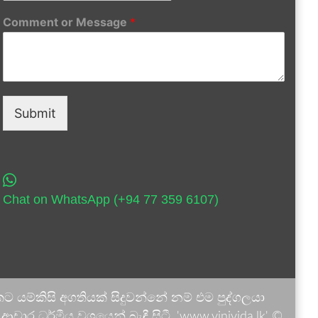
Comment or Message
*
Submit
Chat on WhatsApp (+94 77 359 6107)
 යම්කිසි අගතියක් සිදුවන්නේ නම් එම පුද්ගලයා
ාර ධර්මීය වශයෙන් බැඳී සිටී. 'www.vinivida.lk' ©