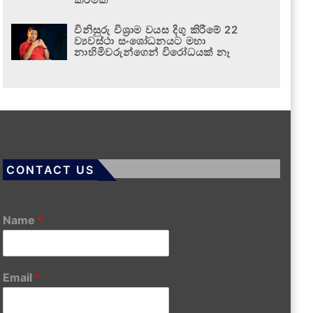
විනිසුරු විශ්‍රාම වයස දිගු කිරීමේ 22
ව්‍යවස්ථා සංශෝධනයට මහා
නාහිමිවරුන්ගෙන් විරෝධයක් නෑ
CONTACT US
Name
*
Email
*