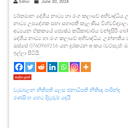
June 30, 2024
Editor
වර්තමාන දේශීය නාට්‍ය හා රංග කලාවේ අභිවෘද්ධිය උ
නාට්‍ය උපදේශක සභා සභාපති කැලණිය විශ්වවිද්‍යාලය
අධ්‍යයන ඒකකයේ ජ්‍යෙෂ්ඨ කඨිකාචාර්ය චන්ද්‍රසි
දේශීය නාට්‍ය හා රංග කලාවේ අභිවෘද්ධිය ,උන්නතිය
ඔස්සේ 0760969216 යන දුරකථන අංකය (වට්සැප්) 
ඉල්ලා සිටියි.
කාලීන පුවත්
වැඩබලන නීතිපති ලෙස ජනාධිපති නීතිඥ පාරින්ද
රණසිංහ හෙට දිවුරුම් දෙයි