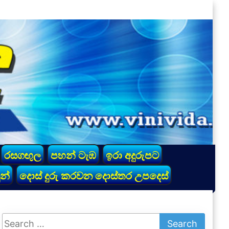
රසගඟුල
පහන් ටැඹ
ඉරා අදුරුපට
න්
දොස් දුරු කරවන දොස්තර උපදෙස්