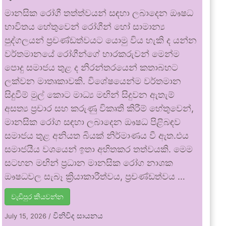
මානසික රෝගී තත්ත්වයන් සඳහා ලබාදෙන ඖෂධ
භාවිතය හේතුවෙන් රෝගීන් හෝ සාමාන්‍ය
පුද්ගලයන් ප්‍රචණ්ඩත්වයට යොමු විය හැකි ද යන්න
වර්තමානයේ රෝගීන්ගේ භාරකරුවන් මෙන්ම
පොදු සමාජය තුළ ද නිරන්තරයෙන් කතාබහට
ලක්වන මාතෘකාවකි. විශේෂයෙන්ම වර්තමාන
සිදුවීම් මුල් කොට මාධ්‍ය මඟින් සිදුවන ඇතැම්
අසත්‍ය ප්‍රචාර සහ කරුණු විකෘති කිරීම් හේතුවෙන්,
මානසික රෝග සඳහා ලබාදෙන ඖෂධ පිළිබඳව
සමාජය තුළ අනියත බියක් නිර්මාණය වී ඇත.එය
සමාජයීය වශයෙන් ඉතා අහිතකර තත්වයකි. මෙම
සටහන මඟින් ප්‍රධාන මානසික රෝග නාශක
ඖෂධවල සැබෑ ක්‍රියාකාරීත්වය, ප්‍රචණ්ඩත්වය …
වැඩිපුර කියවන්න
විනිවිද සායනය
July 15, 2026
/