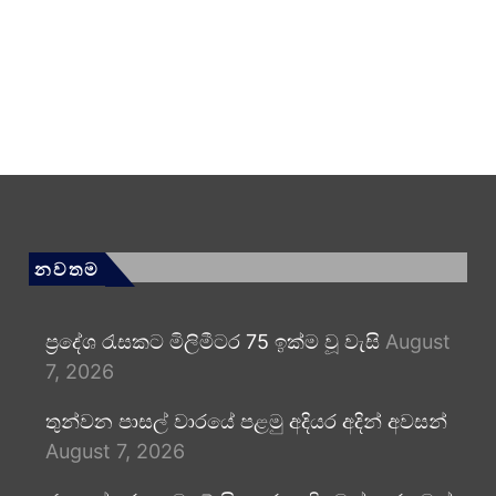
නවතම
ප්‍රදේශ රැසකට මිලිමීටර 75 ඉක්ම වූ වැසි
August
7, 2026
තුන්වන පාසල් වාරයේ පළමු අදියර අදින් අවසන්
August 7, 2026