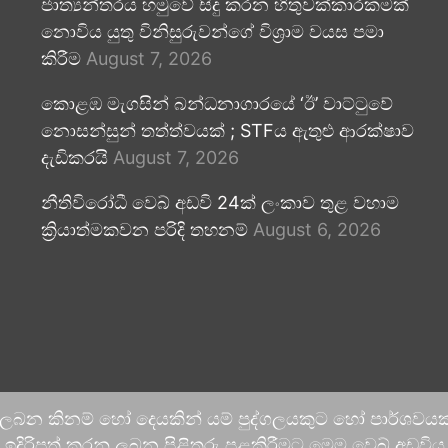
ජාත්‍යන්තරය හමුවේ සිදු කරන හිතුවක්කාරකමක්
නොවිය යුතු විනිසුරුවන්ගේ විශ්‍රාම වයස පමා
කිරීම
August 7, 2026
කොළඹ මැගසින් බන්ධනාගාරයේ ‘ඊ’ වාට්ටුවේ
නොසන්සුන් තත්ත්වයක් ; STFය ඇතුළු ආරක්ෂාව
දැඩිකරයි
August 7, 2026
නීතිවිරෝධී වෙබ් අඩවි 24ක් ලංකාව තුළ වහාම
ක්‍රියාත්මකවන පරිදි තහනම්
August 6, 2026
 ලබන කිනම් හෝ දෙයකින් යම් පුද්ගලයකුට හෝ පාර්ශවයකට
දිරිපත් කරනු ලබන පිළිතුරු පළකිරීමට මෙම වෙබ් අඩවිය ආච