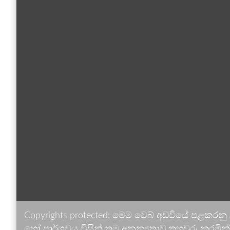
Copyrights protected: මෙම වෙබ් අඩවියේ පළකරනු
හෝ පාර්ශවය විසින් තම අනන්‍යතාව තහවුරු කරමින් ඉ