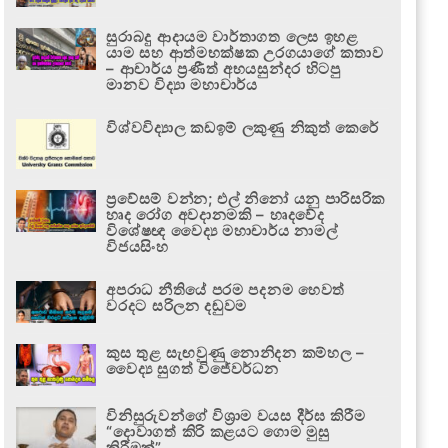
සුරාබදු ආදායම වාර්තාගත ලෙස ඉහළ
යාම සහ ආත්මභක්ෂක උරගයාගේ කතාව
– ආචාර්ය ප්‍රණීත් අභයසුන්දර හිටපු
මානව විද්‍යා මහාචාර්ය
විශ්වවිද්‍යාල කඩඉම් ලකුණු නිකුත් කෙරේ
ප්‍රවේසම් වන්න; එල් නිනෝ යනු පාරිසරික
හෘද රෝග අවදානමකි – හෘදවේද
විශේෂඥ වෛද්‍ය මහාචාර්ය නාමල්
විජයසිංහ
අපරාධ නීතියේ පරම පදනම හෙවත්
වරදට සරිලන දඬුවම
කුස තුළ සැඟවුණු නොනිදන කම්හල –
වෛද්‍ය සුගත් විජේවර්ධන
විනිසුරුවන්ගේ විශ්‍රාම වයස දීර්ඝ කිරීම
“දොවාගත් කිරි කළයට ගොම මුසු
කිරීමක්”