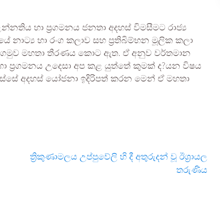
න්නතිය හා ප්‍රගමනය ජනතා අදහස් විමසීමට රාජ්‍ය
ේ නාට්‍ය හා රංග කලාව සහ ප්‍රතිබිම්භන මූලික කලා
රි බෝගමුව මහතා තීරණය කොට ඇත. ඒ අනුව වර්තමාන
 හා ප්‍රගමනය උදෙසා අප කළ යුත්තේ කුමක් ද?යන විෂය
ඔස්සේ අදහස් යෝජනා ඉදිරිපත් කරන මෙන් ඒ මහතා
ත්‍රිකුණාමලය උප්පුවේලි හි දී අතුරුදන් වූ ඊශ්‍රායල
තරුණිය