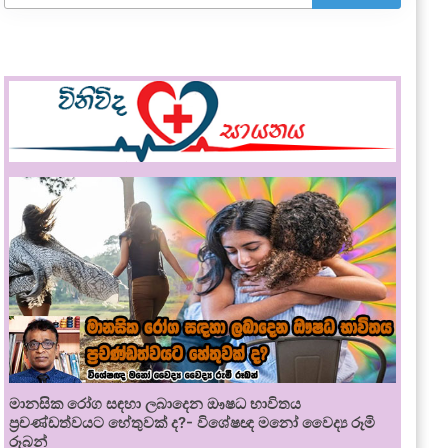
මානසික රෝග සඳහා ලබාදෙන ඖෂධ භාවිතය
ප්‍රචණ්ඩත්වයට හේතුවක් ද?- විශේෂඥ මනෝ වෛද්‍ය රූමි
රූබන්