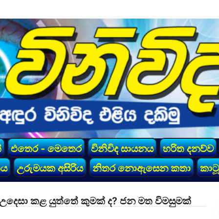
්
එතෙර - මෙතෙර
විනිවිද සායනය
හරිත දනව්ව
කය
උරුමයක අසිරිය
නිතර නොඇසෙන කතා
කාටූ
ය උදෙසා කළ යුත්තේ කුමක් ද? ජන මත විමසුමක්