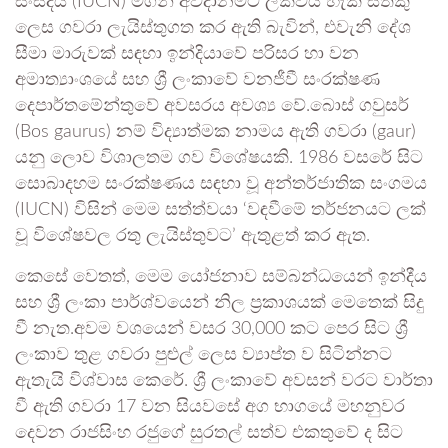
සංසදය (IUCN) මගින් අවදානමට ලක්විය හැකි සතකු
ලෙස ගවරා ලැයිස්තුගත කර ඇති බැවින්, එවැනි දේශ
සීමා මාරුවක් සඳහා ඉන්දියාවේ පරිසර හා වන
අමාත්‍යාංශයේ සහ ශ්‍රී ලංකාවේ වනජීවී සංරක්ෂණ
දෙපාර්තමේන්තුවේ අවසරය අවශ්‍ය වේ.බොස් ගවුසර්
(Bos gaurus) නම් විද්‍යාත්මක නාමය ඇති ගවරා (gaur)
යනු ලොව විශාලතම ගව විශේෂයකි. 1986 වසරේ සිට
සොබාදහම සංරක්ෂණය සඳහා වූ අන්තර්ජාතික සංගමය
(IUCN) විසින් මෙම සත්ත්වයා ‘වඳවීමේ තර්ජනයට ලක්
වූ විශේෂවල රතු ලැයිස්තුවට’ ඇතුළත් කර ඇත.
කෙසේ වෙතත්, මෙම යෝජනාව සම්බන්ධයෙන් ඉන්දීය
සහ ශ්‍රී ලංකා පාර්ශ්වයෙන් නිල ප්‍රකාශයක් මෙතෙක් සිදු
වී නැත.අවම වශයෙන් වසර 30,000 කට පෙර සිට ශ්‍රී
ලංකාව තුළ ගවරා පුළුල් ලෙස ව්‍යාප්ත ව සිටින්නට
ඇතැයි විශ්වාස කෙරේ. ශ්‍රී ලංකාවේ අවසන් වරට වාර්තා
වී ඇති ගවරා 17 වන සියවසේ අග භාගයේ මහනුවර
දෙවන රාජසිංහ රජුගේ සුරතල් සත්ව එකතුවේ ද සිට