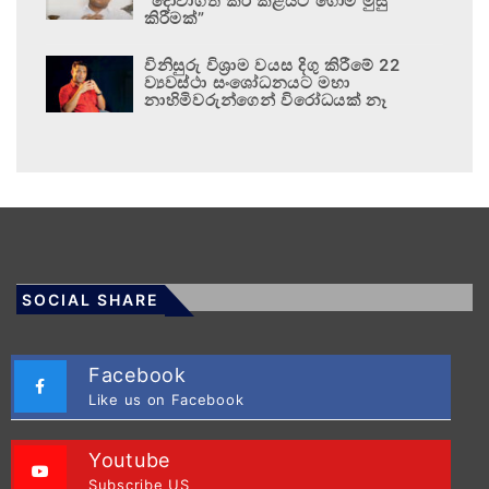
“දොවාගත් කිරි කළයට ගොම මුසු
කිරීමක්”
විනිසුරු විශ්‍රාම වයස දිගු කිරීමේ 22
ව්‍යවස්ථා සංශෝධනයට මහා
නාහිමිවරුන්ගෙන් විරෝධයක් නෑ
SOCIAL SHARE
Facebook
Like us on Facebook
Youtube
Subscribe US