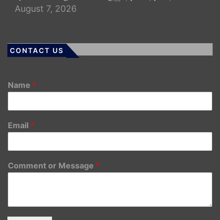
August 7, 2026
CONTACT US
Name
*
Email
*
Comment or Message
*