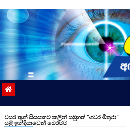
Skip
to
content
vinivida.lk
වසර තුන් සියයකට කලින් සමුගත් “ගවර මිතුරා”
යළි ඉන්දියාවෙන් මෙරටට