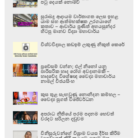
පටු දෙයක් නොවේ
සුරාබදු ආදායම වාර්තාගත ලෙස ඉහළ
යාම සහ ආත්මභක්ෂක උරගයාගේ
කතාව – ආචාර්ය ප්‍රණීත් අභයසුන්දර
හිටපු මානව විද්‍යා මහාචාර්ය
විශ්වවිද්‍යාල කඩඉම් ලකුණු නිකුත් කෙරේ
ප්‍රවේසම් වන්න; එල් නිනෝ යනු
පාරිසරික හෘද රෝග අවදානමකි –
හෘදවේද විශේෂඥ වෛද්‍ය මහාචාර්ය
නාමල් විජයසිංහ
කුස තුළ සැඟවුණු නොනිදන කම්හල –
වෛද්‍ය සුගත් විජේවර්ධන
අපරාධ නීතියේ පරම පදනම හෙවත්
වරදට සරිලන දඬුවම
විනිසුරුවන්ගේ විශ්‍රාම වයස දීර්ඝ කිරීම