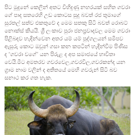
පිට මුදුනේ කෙලින් අතට විහිදුණු නහරයක් සහිත ගවරා
ගේ පාද සතරෙහි උඩ කොටස සුදු බවත් රජ තුමාගේ
සුරතල් සත්ව එකතුවේ ද මෙම සතකු සිටි බවත් රොබට්
නොක්ස් කියයි. ශ්‍රී ලංකාව පුරා ජනප්‍රවාදවල මෙම ගවරා
පිළිබඳව හැඳින්වෙන අතර යම් යම් පුද්ගලයන් සමීපව
ඇසුරු කොට ඔවුන් ගසා කන කපටින් හැඳින්වීම පිණිස
ද “ගවරා වගේ” යන පිරුළ ද අප සමාජයේ භාවිතා
වෙයි.මීට අමතරව ගවරවෙල,ගවරවිල,ගවරකන්ද යන
ග්‍රාම නාම වලින් ද අතීතයේ මෙහි ගවරුන් සිටි බව
සනාථ කර ගත හැක.