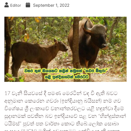
September 1, 2022
Editor
17 වැනි සියවසේ දී පමණ මෙරටින් වඳ වී ඇති බවට
අනුමාන කෙරෙන ගවරා (ඉන්දියානු බයිසන්) නම් ගව
විශේෂය ශ්‍රී ලංකාවේ වනාන්තරවලට යළි හඳුන්වා දීමේ
සූදානමක් පවතින බව ඉන්දියාවේ පළ වන “හින්දුස්තාන්
ටයිම්ස්” පුවත් පත වාර්තා කොට තිබේ.ලෝක සොබා