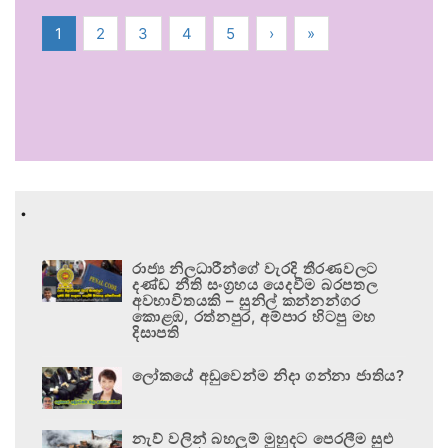
1
2
3
4
5
›
»
.
රාජ්‍ය නිලධාරීන්ගේ වැරදි තීරණවලට
දණ්ඩ නීති සංග්‍රහය යෙදවීම බරපතල
අවභාවිතයකි – සුනිල් කන්නන්ගර
කොළඹ, රත්නපුර, අම්පාර හිටපු මහ
දිසාපති
ලෝකයේ අඩුවෙන්ම නිදා ගන්නා ජාතිය?
නැව් වලින් බහලුම් මුහුදට පෙරලීම සුළු