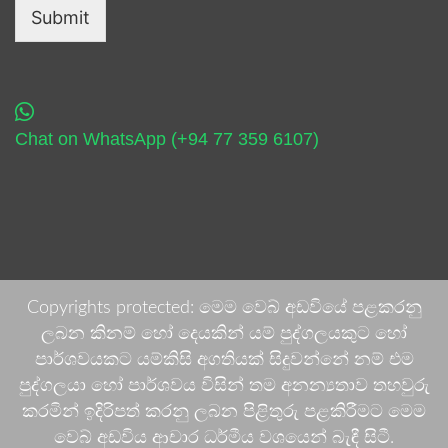
Submit
Chat on WhatsApp (+94 77 359 6107)
Copyrights protected: මෙම වෙබ් අඩවියේ පළකරනු
ලබන කිනම් හෝ දෙයකින් යම් පුද්ගලයකුට හෝ
පාර්ශවයකට යම්කිසි අගතියක් සිදුවන්නේ නම් එම
පුද්ගලයා හෝ පාර්ශවය විසින් තම අනන්‍යතාව තහවුරු
කරමින් ඉදිරිපත් කරනු ලබන පිළිතුරු පළකිරීමට මෙම
වෙබ් අඩවිය ආචාර ධර්මීය වශයෙන් බැඳී සිටී.