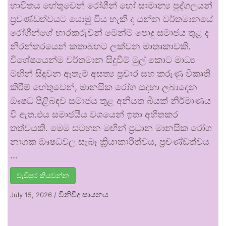
භාවිතය හේතුවෙන් රෝගීන් හෝ සාමාන්‍ය පුද්ගලයන්
ප්‍රචණ්ඩත්වයට යොමු විය හැකි ද යන්න වර්තමානයේ
රෝගීන්ගේ භාරකරුවන් මෙන්ම පොදු සමාජය තුළ ද
නිරන්තරයෙන් කතාබහට ලක්වන මාතෘකාවකි.
විශේෂයෙන්ම වර්තමාන සිදුවීම් මුල් කොට මාධ්‍ය
මඟින් සිදුවන ඇතැම් අසත්‍ය ප්‍රචාර සහ කරුණු විකෘති
කිරීම් හේතුවෙන්, මානසික රෝග සඳහා ලබාදෙන
ඖෂධ පිළිබඳව සමාජය තුළ අනියත බියක් නිර්මාණය
වී ඇත.එය සමාජයීය වශයෙන් ඉතා අහිතකර
තත්වයකි. මෙම සටහන මඟින් ප්‍රධාන මානසික රෝග
නාශක ඖෂධවල සැබෑ ක්‍රියාකාරීත්වය, ප්‍රචණ්ඩත්වය
…
වැඩිපුර කියවන්න
විනිවිද සායනය
July 15, 2026
/