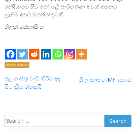
ඉන්දියාවේ සිට හෝ යළි පැමිණෙන බවක් අසනට
ලැබීම අපට මහත් සතුටකි.
තිලක් සේනාසිංහ
එතෙර - මෙතෙර
ජල ගාස්තු වැඩි කිරීම අද
ශ්‍රී ලංකාවට IMF සහාය
සිට ක්‍රියාත්මකයි