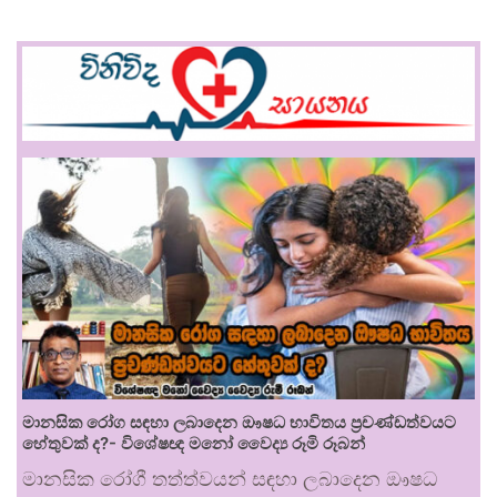
මානසික රෝග සඳහා ලබාදෙන ඖෂධ භාවිතය ප්‍රචණ්ඩත්වයට
හේතුවක් ද?- විශේෂඥ මනෝ වෛද්‍ය රූමි රූබන්
මානසික රෝගී තත්ත්වයන් සඳහා ලබාදෙන ඖෂධ