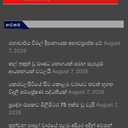
නවතම
මහාචාර්ය විමල් දිසානායක අභාවප්‍රාප්ත වේ
August
7, 2026
කල් ඉකුත් වූ ඖෂධ තොගයක් සමඟ සැපයුම්
ආයතනයක් වටලයි
August 7, 2026
කෙරවලපිටියේ සිට කොළඹ වරායට තවත් භූගත
විදුලි සම්ප්‍රේෂණ පද්ධතියක්
August 7, 2026
ප්‍රදේශ රැසකට මිලිමීටර 75 ඉක්ම වූ වැසි
August 7,
2026
තුන්වන පාසල් වාරයේ පළමු අදියර අදින් අවසන්