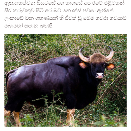
ඇත.දාහත්වන සියවසේ අග භාගයේ අප රටේ එළිමහන්
සිර කරුවකුව සිටි රොබට් නොක්ස් පවසා ඇත්තේ
ලංකාවේ වන ගහණයන් හි ජීවත් වූ මෙම ගවරා ගවයාට
බොහෝ සමාන බවකි.