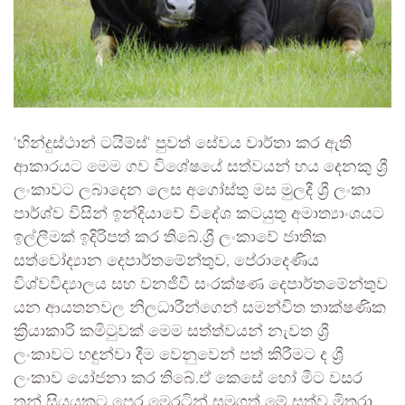
‘හින්දුස්ථාන් ටයිම්ස්‘ පුවත් සේවය වාර්තා කර ඇති
ආකාරයට මෙම ගව විශේෂයේ සත්වයන් හය දෙනකු ශ්‍රී
ලංකාවට ලබාදෙන ලෙස අගෝස්තු මස මුලදී ශ්‍රී ලංකා
පාර්ශ්ව විසින් ඉන්දියාවේ විදේශ කටයුතු අමාත්‍යාංශයට
ඉල්ලීමක් ඉදිරිපත් කර තිබේ.ශ්‍රී ලංකාවේ ජාතික
සත්වෝද්‍යාන දෙපාර්තමේන්තුව, පේරාදෙණිය
විශ්වවිද්‍යාලය සහ වනජීවී සංරක්ෂණ දෙපාර්තමේන්තුව
යන ආයතනවල නිලධාරීන්ගෙන් සමන්විත තාක්ෂණික
ක්‍රියාකාරි කමිටුවක් මෙම සත්ත්වයන් නැවත ශ්‍රී
ලංකාවට හඳුන්වා දීම වෙනුවෙන් පත් කිරීමට ද ශ්‍රී
ලංකාව යෝජනා කර තිබේ.ඒ කෙසේ හෝ මීට වසර
තුන් සියයකට පෙර මෙරටින් සමුගත් මේ සත්ව මිතුරා