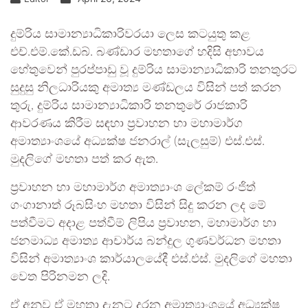
දුම්රිය සාමාන්‍යාධිකාරිවරයා ලෙස කටයුතු කළ
එච්.එම්.කේ.ඩබ්. බණ්ඩාර මහතාගේ හදිසි අභාවය
හේතුවෙන් පුරප්පාඩු වූ දුම්රිය සාමාන්‍යාධිකාරි තනතුරට
සුදුසු නිලධාරියකු අමාත්‍ය මණ්ඩලය විසින් පත් කරන
තුරු, දුම්රිය සාමාන්‍යාධිකාරි තනතුරේ රාජකාරි
ආවරණය කිරීම සඳහා ප්‍රවාහන හා මහාමාර්ග
අමාත්‍යාංශයේ අධ්‍යක්ෂ ජනරාල් (සැලසුම්) එස්.එස්.
මුදලිගේ මහතා පත් කර ඇත.
ප්‍රවාහන හා මහාමාර්ග අමාත්‍යාංශ ලේකම් රංජිත්
ගංගානාත් රූබසිංහ මහතා විසින් සිදු කරන ලද මේ
පත්වීමට අදාළ පත්වීම් ලිපිය ප්‍රවාහන, මහාමාර්ග හා
ජනමාධ්‍ය අමාත්‍ය ආචාර්ය බන්දුල ගුණවර්ධන මහතා
විසින් අමාත්‍යාංශ කාර්යාලයේදී එස්.එස්. මුදලිගේ මහතා
වෙත පිරිනමන ලදි.
ඒ අනුව ඒ මහතා දැනට දරන අමාත්‍යාංශයේ අධ්‍යක්ෂ