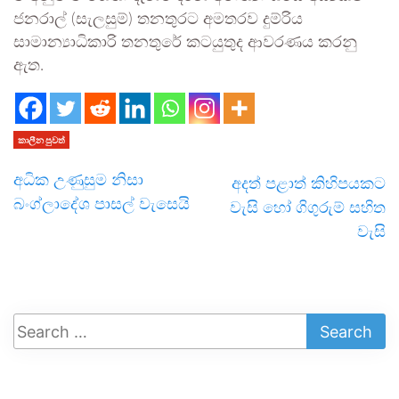
ජනරාල් (සැලසුම්) තනතුරට අමතරව දුම්රිය
සාමාන්‍යාධිකාරි තනතුරේ කටයුතුද ආවරණය කරනු
ඇත.
කාලීන පුවත්
අධික උණුසුම නිසා
අදත් පළාත් කිහිපයකට
බංග්ලාදේශ පාසල් වැසෙයි
වැසි හෝ ගිගුරුම් සහිත
වැසි