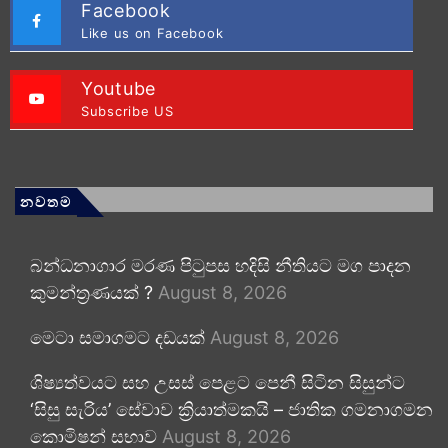
Facebook
Like us on Facebook
Youtube
Subscribe US
නවතම
බන්ධනාගාර මරණ පිටුපස හදිසි නීතියට මග පාදන
කුමන්ත්‍රණයක් ?
August 8, 2026
මෙටා සමාගමට දඩයක්
August 8, 2026
ශිෂ්‍යත්වයට සහ උසස් පෙළට පෙනී සිටින සිසුන්ට
‘සිසු සැරිය’ සේවාව ක්‍රියාත්මකයි – ජාතික ගමනාගමන
කොමිෂන් සභාව
August 8, 2026