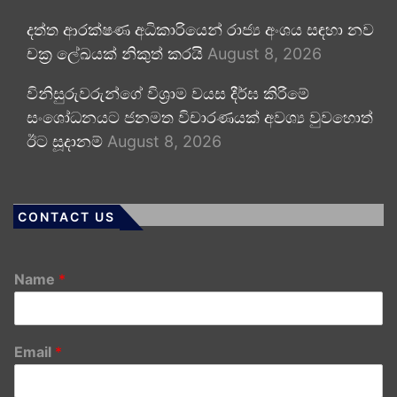
දත්ත ආරක්ෂණ අධිකාරියෙන් රාජ්‍ය අංශය සඳහා නව
චක්‍ර ලේඛයක් නිකුත් කරයි
August 8, 2026
විනිසුරුවරුන්ගේ විශ්‍රාම වයස දීර්ඝ කිරීමේ
සංශෝධනයට ජනමත විචාරණයක් අවශ්‍ය වුවහොත්
ඊට සූදානම්
August 8, 2026
CONTACT US
Name
*
Email
*