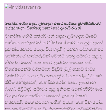
මානසික රෝග සඳහා ලබාදෙන ඖෂධ භාවිතය ප්‍රචණ්ඩත්වයට
හේතුවක් ද?- විශේෂඥ මනෝ වෛද්‍ය රූමි රූබන්
මානසික රෝගී තත්ත්වයන් සඳහා ලබාදෙන ඖෂධ
භාවිතය හේතුවෙන් රෝගීන් හෝ සාමාන්‍ය පුද්ගලයන්
ප්‍රචණ්ඩත්වයට යොමු විය හැකි ද යන්න වර්තමානයේ
රෝගීන්ගේ භාරකරුවන් මෙන්ම පොදු සමාජය තුළ ද
නිරන්තරයෙන් කතාබහට ලක්වන මාතෘකාවකි.
විශේෂයෙන්ම වර්තමාන සිදුවීම් මුල් කොට මාධ්‍ය
මඟින් සිදුවන ඇතැම් අසත්‍ය ප්‍රචාර සහ කරුණු විකෘති
කිරීම් හේතුවෙන්, මානසික රෝග සඳහා ලබාදෙන
ඖෂධ පිළිබඳව සමාජය තුළ අනියත බියක් නිර්මාණය
වී ඇත.එය සමාජයීය වශයෙන් ඉතා අහිතකර
තත්වයකි. මෙම සටහන මඟින් ප්‍රධාන මානසික රෝග
නාශක ඖෂධවල සැබෑ ක්‍රියාකාරීත්වය, ප්‍රචණ්ඩත්වය