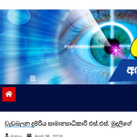
Skip
to
content
vinivida.lk
වැඩබලන දුම්රිය සාමාන්‍යාධිකාරි එස්.එස්. මුදලිගේ
April 26, 2024
Editor