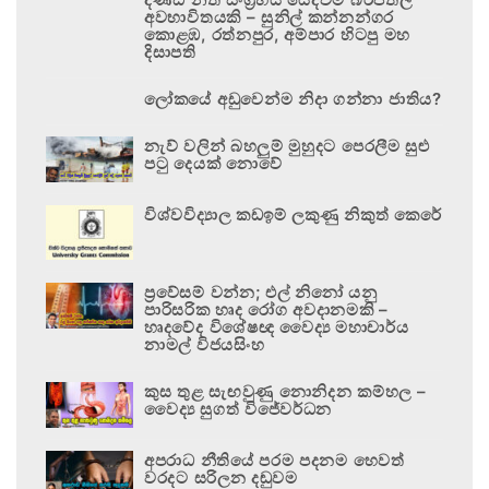
අවභාවිතයකි – සුනිල් කන්නන්ගර
කොළඹ, රත්නපුර, අම්පාර හිටපු මහ
දිසාපති
ලෝකයේ අඩුවෙන්ම නිදා ගන්නා ජාතිය?
නැව් වලින් බහලුම් මුහුදට පෙරලීම සුළු
පටු දෙයක් නොවේ
විශ්වවිද්‍යාල කඩඉම් ලකුණු නිකුත් කෙරේ
ප්‍රවේසම් වන්න; එල් නිනෝ යනු
පාරිසරික හෘද රෝග අවදානමකි –
හෘදවේද විශේෂඥ වෛද්‍ය මහාචාර්ය
නාමල් විජයසිංහ
කුස තුළ සැඟවුණු නොනිදන කම්හල –
වෛද්‍ය සුගත් විජේවර්ධන
අපරාධ නීතියේ පරම පදනම හෙවත්
වරදට සරිලන දඬුවම