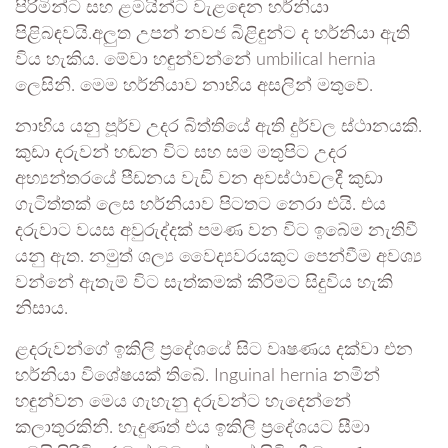
පිරිමින්ට සහ ළමයින්ට වැළඳෙන හර්නියා
පිළිබඳවයි.අලුත උපන් නවජ බිළිඳුන්ට ද හර්නියා ඇති
විය හැකිය. මේවා හඳුන්වන්නේ umbilical hernia
ලෙසිනි. මෙම හර්නියාව නාභිය අසලින් මතුවේ.
නාභිය යනු පූර්ව උදර බිත්තියේ ඇති දුර්වල ස්ථානයකි.
කුඩා දරුවන් හඬන විට සහ සම මතුපිට උදර
අභ්‍යන්තරයේ පීඩනය වැඩි වන අවස්ථාවලදී කුඩා
ගැටිත්තක් ලෙස හර්නියාව පිටතට නෙරා එයි. එය
දරුවාට වයස අවුරුද්දක් පමණ වන විට ඉබේම නැතිවී
යනු ඇත. නමුත් ශල්‍ය වෛද්‍යවරයකුට පෙන්වීම අවශ්‍ය
වන්නේ ඇතැම් විට සැත්කමක් කිරීමට සිදුවිය හැකි
නිසාය.
ළදරුවන්ගේ ඉකිලි ප්‍රදේශයේ සිට වෘෂණය දක්වා එන
හර්නියා විශේෂයක් තිබේ. Inguinal hernia නමින්
හඳුන්වන මෙය ගැහැනු දරුවන්ට හැදෙන්නේ
කලාතුරකිනි. හැදුණත් එය ඉකිලි ප්‍රදේශයට සීමා