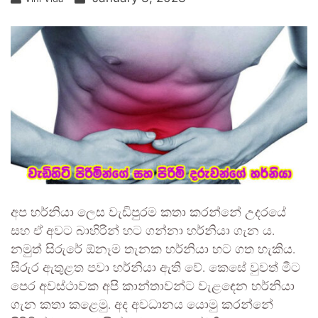
අප හර්නියා ලෙස වැඩිපුරම කතා කරන්නේ උදරයේ
සහ ඒ අවට බාහිරින් හට ගන්නා හර්නියා ගැන ය.
නමුත් සිරුරේ ඕනෑම තැනක හර්නියා හට ගත හැකිය.
සිරුර ඇතුළත පවා හර්නියා ඇති වේ. කෙසේ වුවත් මීට
පෙර අවස්ථාවක අපි කාන්තාවන්ට වැළඳෙන හර්නියා
ගැන කතා කළෙමු. අද අවධානය යොමු කරන්නේ