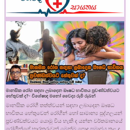
මානසික රෝග සඳහා ලබාදෙන ඖෂධ භාවිතය ප්‍රචණ්ඩත්වයට
හේතුවක් ද?- විශේෂඥ මනෝ වෛද්‍ය රූමි රූබන්
මානසික රෝගී තත්ත්වයන් සඳහා ලබාදෙන ඖෂධ
භාවිතය හේතුවෙන් රෝගීන් හෝ සාමාන්‍ය පුද්ගලයන්
ප්‍රචණ්ඩත්වයට යොමු විය හැකි ද යන්න වර්තමානයේ
රෝගීන්ගේ භාරකරුවන් මෙන්ම පොදු සමාජය තුළ ද