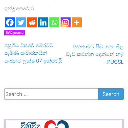
ඉන්දු පෙරේරා
විනිවිද සායනය
පසුගිය වසරේ මෙරටට
ජනතාවට පීඩා එපා බිල
පැමිණි සංචාරකයින්
වැඩි කරන්න දෙන්නේ නෑ!
සංඛ්‍යාව ලක්ෂ 07 ඉක්මවයි
– PUCSL