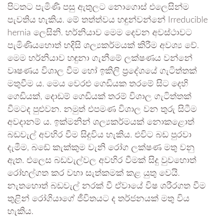
පිටතට පැමිණි පසු ඇතුලට නොගොස් එලෙසින්ම
පැවතිය හැකිය. මේ තත්ත්වය හඳුන්වන්නේ Irreducible
hernia ලෙසිනි. හර්නියාව මෙම දෙවන අවස්ථාවට
පැමිණියහොත් හදිසි ශල්‍යකර්මයක් කිරීම අවශ්‍ය වේ.
මෙම හර්නියාව හඳුනා ගැනීමේ ලක්ෂණය වන්නේ
වෘෂණය විශාල වීම හෝ ඉකිලි ප්‍රදේශයේ ගැටිත්තක්
මතුවීම ය. මෙය වෙරළු ගෙඩියක තරමේ සිට දෙහි
ගෙඩියක්, දොඩම් ගෙඩියක් තරම් විශාල ගැටිත්තක්
වීමටද පුළුවන. නමුත් එපමණ විශාල වන තුරු සිටීම
අවදානම් ය. ඉක්මනින් ශල්‍යකර්මයක් නොකළොත්
බඩවැල් අවහිර වීම සිදුවිය හැකිය. එවිට බඩ පුරවා
දැමීම, බඩේ කැක්කුම වැනි රෝග ලක්ෂණ මතු වනු
ඇත. එලෙස බඩවැල්වල අවහිර වීමක් සිදු වුවහොත්
රෝහල්ගත කර වහා සැත්කමක් කළ යුතු වෙයි.
නැතහොත් බඩවැල් නරක් වී ඒවායේ විෂ ශරීරගත වීම
තුළින් රෝගියාගේ ජීවිතයට ද තර්ජනයක් මතු විය
හැකිය.