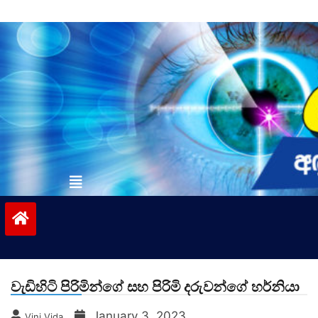
Skip
to
content
vinivida.lk
වැඩිහිටි පිරිමින්ගේ සහ පිරිමි දරුවන්ගේ හර්නියා
January 3, 2023
Vini Vida