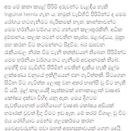
අප මේ කතා කළේ පිරිමි දරුවන්ට වැළඳිය හැකි
Inguinal hernia ගැන ය. නමුත් වැඩිහිටි පිරිමින්ට ද මෙම
රෝගය හටගැනීමට බැරිකමක් නැත. කාන්තාවන්ට
මෙම හර්නියා වර්ගය හට ගන්නේ කලාතුරකිනි. අධික
දුම්පානය, කලක පටන් පවතින කැස්ස, මළබද්ධය, මුත්‍රා
පහ කරන විට තටමන්නට සිදුවීම, බර ඔසවන
රැකියාවල නිරත වීම වැනි තත්ත්වයන් තිබෙන පිරිමින්ට
මෙම හර්නියා වර්ගය හට ගැනීමේ අවදානමක් තිබේ.
මෙහිදී එම වැඩිහිටි පිරිමින් වෙතින් දැකිය හැකි මුල්ම
ලක්ෂණය වනුයේ ඉකිලියෙන් එන ගැටිත්තකි. සිටගෙන
සිටින විට ගැටිත්ත ලොකු වන අතර හාන්සි වූ විට නැති
වී යයි. මුල් කාලයේදී සැත්කමක් නොකළොත් වෘෂණ
කෝෂය දක්වා විහිද යනු ඇත. මෙය දිගටම
පැවතියහොත් රෝගියාගේ වෘෂණ කෝෂය අඩියක්
හමාරක් වුවත් දිගු වීමට ඉඩ ඇත. මේ තරම් විශාල වූ විට
එය රෝගියාට මෙන්ම ශල්‍යකර්මය කරන
වෛද්‍යවරුන්ට පවා මහත් අපහසුතාවයක් ගෙන දෙයි.