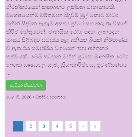
නිරන්තරයෙන් කතාබහට ලක්වන මාතෘකාවකි.
විශේෂයෙන්ම වර්තමාන සිදුවීම් මුල් කොට මාධ්‍ය
මඟින් සිදුවන ඇතැම් අසත්‍ය ප්‍රචාර සහ කරුණු විකෘති
කිරීම් හේතුවෙන්, මානසික රෝග සඳහා ලබාදෙන
ඖෂධ පිළිබඳව සමාජය තුළ අනියත බියක් නිර්මාණය
වී ඇත.එය සමාජයීය වශයෙන් ඉතා අහිතකර
තත්වයකි. මෙම සටහන මඟින් ප්‍රධාන මානසික රෝග
නාශක ඖෂධවල සැබෑ ක්‍රියාකාරීත්වය, ප්‍රචණ්ඩත්වය
…
වැඩිපුර කියවන්න
විනිවිද සායනය
July 15, 2026
/
1
2
3
4
5
›
»