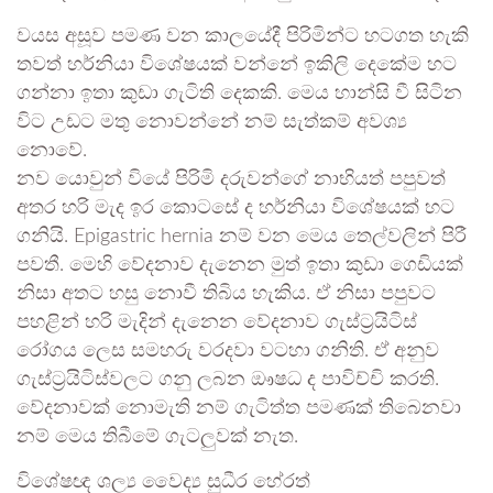
වයස අසූව පමණ වන කාලයේදී පිරිමින්ට හටගත හැකි
තවත් හර්නියා විශේෂයක් වන්නේ ඉකිලි දෙකේම හට
ගන්නා ඉතා කුඩා ගැටිති දෙකකි. මෙය හාන්සි වී සිටින
විට උඩට මතු නොවන්නේ නම් සැත්කම් අවශ්‍ය
නොවේ.
නව යොවුන් වියේ පිරිමි දරුවන්ගේ නාභියත් පපුවත්
අතර හරි මැද ඉර කොටසේ ද හර්නියා විශේෂයක් හට
ගනියි. Epigastric hernia නම් වන මෙය තෙල්වලින් පිරී
පවතී. මෙහි වේදනාව දැනෙන මුත් ඉතා කුඩා ගෙඩියක්
නිසා අතට හසු නොවී තිබිය හැකිය. ඒ නිසා පපුවට
පහළින් හරි මැදින් දැනෙන වේදනාව ගැස්ට්‍රයිටිස්
රෝගය ලෙස සමහරු වරදවා වටහා ගනිති. ඒ අනුව
ගැස්ට්‍රයිටිස්වලට ගනු ලබන ඖෂධ ද පාවිච්චි කරති.
වේදනාවක් නොමැති නම් ගැටිත්ත පමණක් තිබෙනවා
නම් මෙය තිබීමේ ගැටලුවක් නැත.
විශේෂඥ ශල්‍ය වෛද්‍ය සුධීර හේරත්