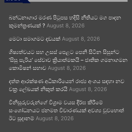
බන්ධනාගාර මරණ පිටුපස හදිසි නීතියට මග පාදන
කුමන්ත්‍රණයක් ?
August 8, 2026
මෙටා සමාගමට දඩයක්
August 8, 2026
ශිෂ්‍යත්වයට සහ උසස් පෙළට පෙනී සිටින සිසුන්ට
‘සිසු සැරිය’ සේවාව ක්‍රියාත්මකයි – ජාතික ගමනාගමන
කොමිෂන් සභාව
August 8, 2026
දත්ත ආරක්ෂණ අධිකාරියෙන් රාජ්‍ය අංශය සඳහා නව
චක්‍ර ලේඛයක් නිකුත් කරයි
August 8, 2026
විනිසුරුවරුන්ගේ විශ්‍රාම වයස දීර්ඝ කිරීමේ
සංශෝධනයට ජනමත විචාරණයක් අවශ්‍ය වුවහොත්
ඊට සූදානම්
August 8, 2026