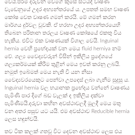
වෙයි.පිරිමි දරුවන් මවගේ කුසේ සිටියදී වෘෂණ
වැඩෙනුයේ උදර අභ්‍යන්තරයේ ය. උපතත් සමඟ වෘෂණ
කෝෂ වෙත වෘෂණ ගමන් කරයි. මේ ගමන් කරන
මාර්ගය දුර්වල වූවකි. ඒ හරහා උදර අභ්‍යන්තරයෙහි
තිබෙන පරිතාන තරලය වෘෂණ කෝෂයේ එකතු විය
හැකිය. එවිට එක වෘෂණයක් විශාල වෙයි. Inguinal
hernia වෙහි ප්‍රභේදයක් වන මෙය fluid herniya නම්
වේ. ශල්‍ය වෛද්‍යවරුන් විසින් ඉකිලිය ප්‍රදේශයේ
ශල්‍යකර්මයක් කිරීම තුළින් මෙය ඉවත් කරනු ලබයි.
නමුත් ඉබේමත් මෙය නැති වී යන නිසා
වෛද්‍යවරයෙකුට පෙන්වා උපදෙස් ලබා ගැනීම සුදුසු ය.
Inguinal hernia වල භයානක ප්‍රභේදය වන්නේ වෘෂණය
පැමිණි පාර දිගේ බඩ වැලක් ද ඉකිලිය දක්වා
පැමිණීමයි.දරුවා කහින අවස්ථාවලදී මුලදී මෙය මතු
වන අතර පසුව යට යයි. එම අවස්ථාව Reducible hernia
ලෙස හඳුන්වයි.
තව ටික කලක් ගතවූ විට දෙවන අවස්ථාව ලෙස එය