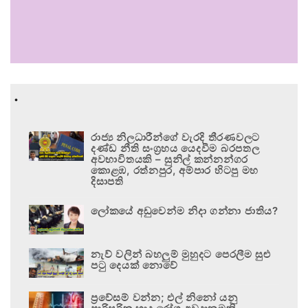
.
රාජ්‍ය නිලධාරීන්ගේ වැරදි තීරණවලට
දණ්ඩ නීති සංග්‍රහය යෙදවීම බරපතල
අවභාවිතයකි – සුනිල් කන්නන්ගර
කොළඹ, රත්නපුර, අම්පාර හිටපු මහ
දිසාපති
ලෝකයේ අඩුවෙන්ම නිදා ගන්නා ජාතිය?
නැව් වලින් බහලුම් මුහුදට පෙරලීම සුළු
පටු දෙයක් නොවේ
ප්‍රවේසම් වන්න; එල් නිනෝ යනු