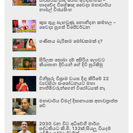
පාරිසරික හෘද රෝග අවදානමකි –
හෘදවේද විශේෂඥ වෛද්‍ය මහාචාර්ය
නාමල් විජයසිංහ
කුස තුළ සැඟවුණු නොනිදන කම්හල –
වෛද්‍ය සුගත් විජේවර්ධන
ගණිතය බැරිකම මෝඩකමක් ද?
සිරිලක සොබා දම් අසිරිය ලොවට
කියාපාන දිවියන් ගේ දිවි සුරකිමු
විනිසුරු විශ්‍රාම වයස දිගු කිරීමේ 22
ව්‍යවස්ථා සංශෝධනයට මහා
නාහිමිවරුන්ගෙන් විරෝධයක් නෑ
මහාචාර්ය විමල් දිසානායක අභාවප්‍රාප්ත
වේ
2030 වන විට අධිවේගී මාර්ග
පද්ධතියට කි.මී. 132ක්;සියලු වියදම්