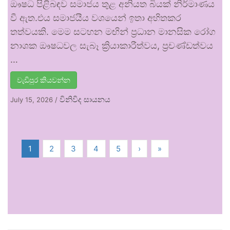
ඖෂධ පිළිබඳව සමාජය තුළ අනියත බියක් නිර්මාණය
වී ඇත.එය සමාජයීය වශයෙන් ඉතා අහිතකර
තත්වයකි. මෙම සටහන මඟින් ප්‍රධාන මානසික රෝග
නාශක ඖෂධවල සැබෑ ක්‍රියාකාරීත්වය, ප්‍රචණ්ඩත්වය
…
වැඩිපුර කියවන්න
විනිවිද සායනය
July 15, 2026
/
1
2
3
4
5
›
»