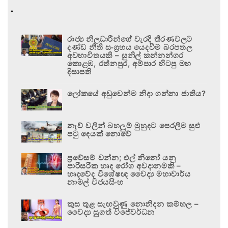
.
රාජ්‍ය නිලධාරීන්ගේ වැරදි තීරණවලට
දණ්ඩ නීති සංග්‍රහය යෙදවීම බරපතල
අවභාවිතයකි – සුනිල් කන්නන්ගර
කොළඹ, රත්නපුර, අම්පාර හිටපු මහ
දිසාපති
ලෝකයේ අඩුවෙන්ම නිදා ගන්නා ජාතිය?
නැව් වලින් බහලුම් මුහුදට පෙරලීම සුළු
පටු දෙයක් නොවේ
ප්‍රවේසම් වන්න; එල් නිනෝ යනු
පාරිසරික හෘද රෝග අවදානමකි –
හෘදවේද විශේෂඥ වෛද්‍ය මහාචාර්ය
නාමල් විජයසිංහ
කුස තුළ සැඟවුණු නොනිදන කම්හල –
වෛද්‍ය සුගත් විජේවර්ධන