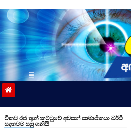
Skip
to
content
vinivida.lk
විකට රජ තුන් කට්ටුවේ අවසන් සාමාජිකයා බර්ටි
සදහටම සමු ගනියි