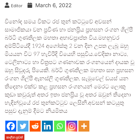
March 6, 2022
Editor
විනෝද සමය විකට රජ තුන් කට්ටුවේ අවසන්
සාමාජිකයා වන ප්‍රවීණ හා ජනප්‍රිය ප්‍රහසන රංගන ශිල්පී
බර්ටි ගුණතිලක මහතා අභාවප්‍රාප්ත විය.මහනුවර
අම්පිටියේදී 1924 අගෝස්තු 2 වන දින උපත ලැබූ ඔහු
මියයන විට 97 හැවිරිදි වියෙහි පසුවිය.වේදිකා නාට්‍ය,
ටෙලිනාට්‍ය හා චිත්‍රපට ගණනාවක රංගනයෙන් දායක වූ
ඔහු සිවුදරු පියෙකි. බර්ටි ගුණතිලක මහතා සහ ප්‍රහසන
රංගන ශිල්පී ඇනස්ලි ගුණතිලක, සැමුවෙල් ඩයස් යන
තිදෙනා එක්ව කළ ප්‍රහසන රංගනයන් මෙරට ලොකු
කුඩා කවුරුත් අතර ඉතා ජනප්‍රිය වූ අතර ඔවුන් තිදෙනා
හැඳින්වූයේ රජ තුන්කට්ටුව ලෙසිනි.අවසන් කටයුතු
පසුව දැනුම් දීමට නියමිතය
කාලීන පුවත්