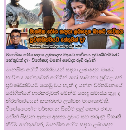
මානසික රෝග සඳහා ලබාදෙන ඖෂධ භාවිතය ප්‍රචණ්ඩත්වයට
හේතුවක් ද?- විශේෂඥ මනෝ වෛද්‍ය රූමි රූබන්
මානසික රෝගී තත්ත්වයන් සඳහා ලබාදෙන ඖෂධ
භාවිතය හේතුවෙන් රෝගීන් හෝ සාමාන්‍ය පුද්ගලයන්
ප්‍රචණ්ඩත්වයට යොමු විය හැකි ද යන්න වර්තමානයේ
රෝගීන්ගේ භාරකරුවන් මෙන්ම පොදු සමාජය තුළ ද
නිරන්තරයෙන් කතාබහට ලක්වන මාතෘකාවකි.
විශේෂයෙන්ම වර්තමාන සිදුවීම් මුල් කොට මාධ්‍ය
මඟින් සිදුවන ඇතැම් අසත්‍ය ප්‍රචාර සහ කරුණු විකෘති
කිරීම් හේතුවෙන්, මානසික රෝග සඳහා ලබාදෙන