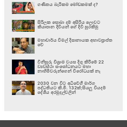
ගණිතය බැරිකම මෝඩකමක් ද?
සිරිලක සොබා දම් අසිරිය ලොවට
කියාපාන දිවියන් ගේ දිවි සුරකිමු
මහාචාර්ය විමල් දිසානායක අභාවප්‍රාප්ත
වේ
විනිසුරු විශ්‍රාම වයස දිගු කිරීමේ 22
ව්‍යවස්ථා සංශෝධනයට මහා
නාහිමිවරුන්ගෙන් විරෝධයක් නෑ
2030 වන විට අධිවේගී මාර්ග
පද්ධතියට කි.මී. 132ක්;සියලු වියදම්
දේශීය අරමුදල්වලින්