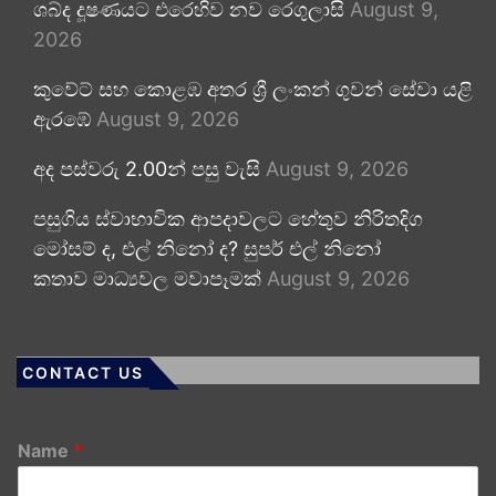
ශබ්ද දූෂණයට එරෙහිව නව රෙගුලාසි
August 9,
2026
කුවේට් සහ කොළඹ අතර ශ්‍රී ලංකන් ගුවන් සේවා යළි
ඇරඹේ
August 9, 2026
අද පස්වරු 2.00න් පසු වැසි
August 9, 2026
පසුගිය ස්වාභාවික ආපදාවලට හේතුව නිරිතදිග
මෝසම් ද, එල් නිනෝ ද? සුපර් එල් නිනෝ
කතාව මාධ්‍යවල මවාපෑමක්
August 9, 2026
CONTACT US
Name
*