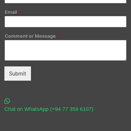
Email
*
Comment or Message
*
Submit
Chat on WhatsApp (+94 77 359 6107)