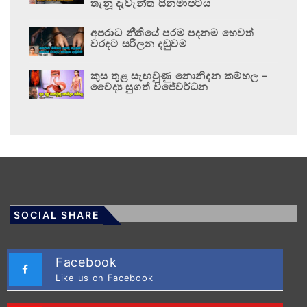
තැනූ දැවැන්ත සිනමාපටය
අපරාධ නීතියේ පරම පදනම හෙවත්
වරදට සරිලන දඬුවම
කුස තුළ සැඟවුණු නොනිදන කම්හල –
වෛද්‍ය සුගත් විජේවර්ධන
SOCIAL SHARE
Facebook
Like us on Facebook