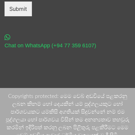
Submit
Chat on WhatsApp (+94 77 359 6107)
Copyrights protected: මෙම වෙබ් අඩවියේ පළකරනු
ලබන කිනම් හෝ දෙයකින් යම් පුද්ගලයකුට හෝ
පාර්ශවයකට යම්කිසි අගතියක් සිදුවන්නේ නම් එම
පුද්ගලයා හෝ පාර්ශවය විසින් තම අනන්‍යතාව තහවුරු
කරමින් ඉදිරිපත් කරනු ලබන පිළිතුරු පළකිරීමට මෙම