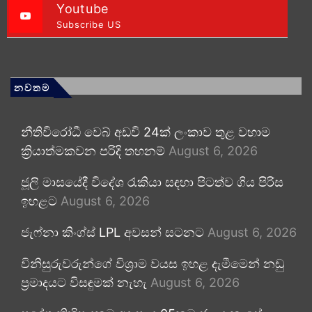
Youtube
Subscribe US
නවතම
නීතිවිරෝධී වෙබ් අඩවි 24ක් ලංකාව තුළ වහාම
ක්‍රියාත්මකවන පරිදි තහනම්
August 6, 2026
ජූලි මාසයේදී විදේශ රැකියා සඳහා පිටත්ව ගිය පිරිස
ඉහළට
August 6, 2026
ජැෆ්නා කිංග්ස් LPL අවසන් සටනට
August 6, 2026
විනිසුරුවරුන්ගේ විශ්‍රාම වයස ඉහළ දැමීමෙන් නඩු
ප්‍රමාදයට විසඳුමක් නැහැ
August 6, 2026