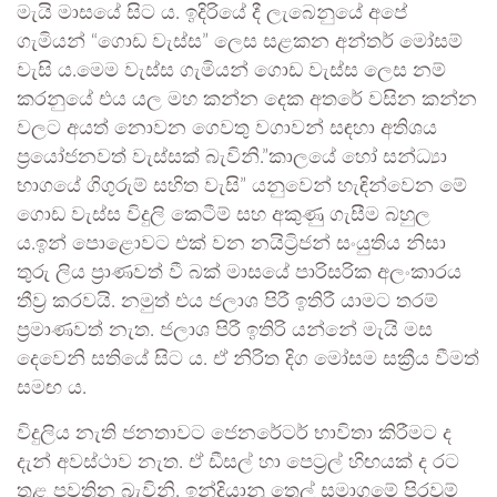
මැයි මාසයේ සිට ය. ඉදිරියේ දී ලැබෙනුයේ අපේ
ගැමියන් “ගොඩ වැස්ස” ලෙස සළකන අන්තර් මෝසම්
වැසි ය.මෙම වැස්ස ගැමියන් ගොඩ වැස්ස ලෙස නම්
කරනුයේ එය යල මහ කන්න දෙක අතරේ වසින කන්න
වලට අයත් නොවන ගෙවතු වගාවන් සඳහා අතිශය
ප්‍රයෝජනවත් වැස්සක් බැවිනි.”කාලයේ හෝ සන්ධ්‍යා
භාගයේ ගිගුරුම් සහිත වැසි” යනුවෙන් හැඳින්වෙන මේ
ගොඩ වැස්ස විදුලි කෙටීම් සහ අකුණු ගැසීම බහුල
ය.ඉන් පොළොවට එක් වන නයිට්‍රිජන් සංයුතිය නිසා
තුරු ලිය ප්‍රාණවත් වී බක් මාසයේ පාරිසරික අලංකාරය
තීව්‍ර කරවයි. නමුත් එය ජලාශ පිරී ඉතිරී යාමට තරම්
ප්‍රමාණවත් නැත. ජලාශ පිරී ඉතිරි යන්නේ මැයි මස
දෙවෙනි සතියේ සිට ය. ඒ නිරිත දිග මෝසම සක්‍රීය වීමත්
සමඟ ය.
විදුලිය නැති ජනතාවට ජෙනරේටර් භාවිතා කිරීමට ද
දැන් අවස්ථාව නැත. ඒ ඩීසල් හා පෙට්‍රල් හිඟයක් ද රට
තුළ පවතින බැවිනි. ඉන්දියානු තෙල් සමාගමේ පිරවුම්