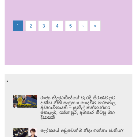
1
2
3
4
5
›
»
.
රාජ්‍ය නිලධාරීන්ගේ වැරදි තීරණවලට
දණ්ඩ නීති සංග්‍රහය යෙදවීම බරපතල
අවභාවිතයකි – සුනිල් කන්නන්ගර
කොළඹ, රත්නපුර, අම්පාර හිටපු මහ
දිසාපති
ලෝකයේ අඩුවෙන්ම නිදා ගන්නා ජාතිය?