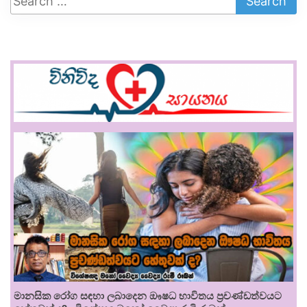
මානසික රෝග සඳහා ලබාදෙන ඖෂධ භාවිතය ප්‍රචණ්ඩත්වයට