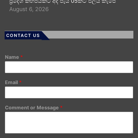
ප්‍රදේශ කිහිපයකට අද පැය 05කට ජලය කැපේ
August 6, 2026
CONTACT US
Name
*
Email
*
Comment or Message
*