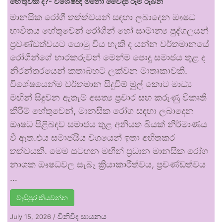
හේතුවක් ද?- විශේෂඥ මනෝ වෛද්‍ය රූමි රූබන්
මානසික රෝගී තත්ත්වයන් සඳහා ලබාදෙන ඖෂධ
භාවිතය හේතුවෙන් රෝගීන් හෝ සාමාන්‍ය පුද්ගලයන්
ප්‍රචණ්ඩත්වයට යොමු විය හැකි ද යන්න වර්තමානයේ
රෝගීන්ගේ භාරකරුවන් මෙන්ම පොදු සමාජය තුළ ද
නිරන්තරයෙන් කතාබහට ලක්වන මාතෘකාවකි.
විශේෂයෙන්ම වර්තමාන සිදුවීම් මුල් කොට මාධ්‍ය
මඟින් සිදුවන ඇතැම් අසත්‍ය ප්‍රචාර සහ කරුණු විකෘති
කිරීම් හේතුවෙන්, මානසික රෝග සඳහා ලබාදෙන
ඖෂධ පිළිබඳව සමාජය තුළ අනියත බියක් නිර්මාණය
වී ඇත.එය සමාජයීය වශයෙන් ඉතා අහිතකර
තත්වයකි. මෙම සටහන මඟින් ප්‍රධාන මානසික රෝග
නාශක ඖෂධවල සැබෑ ක්‍රියාකාරීත්වය, ප්‍රචණ්ඩත්වය
…
වැඩිපුර කියවන්න
විනිවිද සායනය
July 15, 2026
/