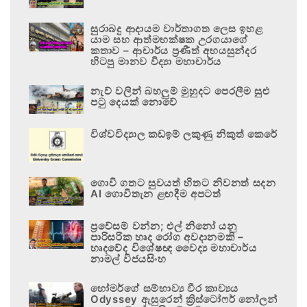
සුරාබදු ආදායම වාර්තාගත ලෙස ඉහළ
යාම සහ ආත්මභක්ෂක උරගයාගේ
කතාව – ආචාර්ය ප්‍රණීත් අභයසුන්දර
හිටපු මානව විද්‍යා මහාචාර්ය
නැව් වලින් බහලුම් මුහුදට පෙරලීම සුළු
පටු දෙයක් නොවේ
විශ්වවිද්‍යාල කඩඉම් ලකුණු නිකුත් කෙරේ
ගොවි ගතට සුවයත් හිතට නිවනත් සදන
AI ගොවිතැන ළඟදීම අපටත්
ප්‍රවේසම් වන්න; එල් නිනෝ යනු
පාරිසරික හෘද රෝග අවදානමකි –
හෘදවේද විශේෂඥ වෛද්‍ය මහාචාර්ය
නාමල් විජයසිංහ
හෝමර්ගේ සම්භාව්‍ය වීර කාව්‍යය
Odyssey ඇසුරෙන් ක්‍රිස්ටෝෆර් නෝලන්