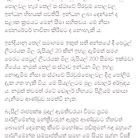
පොලවල හැර තෙල් සංස්ථාවේ පිරවුම් පොලවල
ඉන්ධන හිඟයක් පවතියි. ඉන්ධන ලබා දෙන්නේ ද
සළාක ක්‍රමයට මෙන් සීමා සහිතවය. මේ නිසා
ජෙනරේටර් භාවිතා කිරීමට ද නොහැකි ය.
ඉන්දියානු තෙල් සමාගමම ඉකුත් සති අන්තයේ දී පෙට්‍රල්
ලීටරයක මිල රුපියල් 20 කින් ඉහළ දැමීමත් සමග
මෙරට පෙට්‍රල් ලීටරයක මිල රුපියල් 200 සීමාව ඉක්මවා
ගියේය. නමුත් තෙල් සංස්ථාව ඉන්ධන මිල ඉහළ
නොදැමීම නිසා සංස්ථාවේ පිරවුම්පොලවල දිගු පෝලිම්
දැක ගත හැකි විය. මේ සියල්ලටම මුල ඩොලර් අර්බුදය
ය. නමුත් තවමත් රටේ ඩොලර් හිඟයට පිළියම් සොයා
ගැනීමට ආණ්ඩුව සමත්වී නැත.
බැසිල් රාජපක්ෂ මුදල් ඇමතිවරයා වීමට ප්‍රථම
පාර්ලිමේන්තු මන්ත්‍රීවරුන් ඇතුළු ආණ්ඩුවට හිතවත්
බොහෝ දෙනෙකු කීවේ මහෝෂධ පඬිතුමන් බඳු ඔහුගේ
පාර්ලිමේන්තු සම්ප්‍රාප්තියත් සමඟ මේ සියළු ප්‍රශ්න විසඳී