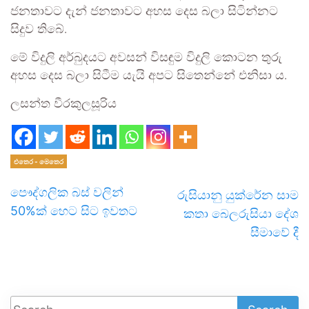
ජනතාවට දැන් ජනතාවට අහස දෙස බලා සිටින්නට
සිදුව තිබේ.
මේ විදුලි අර්බුදයට අවසන් විසඳුම විදුලි කොටන තුරු
අහස දෙස බලා සිටීම යැයි අපට සිතෙන්නේ එනිසා ය.
ලසන්ත වීරකුලසූරිය
එතෙර - මෙතෙර
පෞද්ගලික බස් වලින්
රුසියානු යුක්රේන සාම
50%ක් හෙට සිට ඉවතට
කතා බෙලරුසියා දේශ
සීමාවේ දී