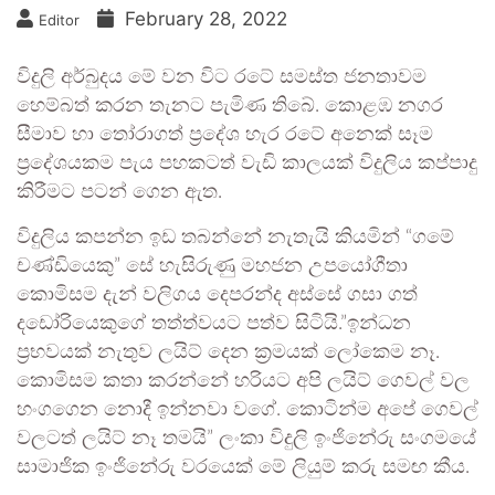
February 28, 2022
Editor
විදුලි අර්බුදය මේ වන විට රටේ සමස්ත ජනතාවම
හෙම්බත් කරන තැනට පැමිණ තිබේ. කොළඹ නගර
සීමාව හා තෝරාගත් ප්‍රදේශ හැර රටේ අනෙක් සෑම
ප්‍රදේශයකම පැය පහකටත් වැඩි කාලයක් විදුලිය කප්පාදු
කිරීමට පටන් ගෙන ඇත.
විදුලිය කපන්න ඉඩ තබන්නේ නැතැයි කියමින් “ගමේ
චණ්ඩියෙකු” සේ හැසිරුණු මහජන උපයෝගීතා
කොමිසම දැන් වලිගය දෙපරන්ද අස්සේ ගසා ගත්
දඩෝරියෙකුගේ තත්ත්වයට පත්ව සිටියි.”ඉන්ධන
ප්‍රභවයක් නැතුව ලයිට් දෙන ක්‍රමයක් ලෝකෙම නෑ.
කොමිසම කතා කරන්නේ හරියට අපි ලයිට් ගෙවල් වල
හංගගෙන නොදී ඉන්නවා වගේ. කොටින්ම අපේ ගෙවල්
වලටත් ලයිට් නෑ තමයි” ලංකා විදුලි ඉංජිනේරු සංගමයේ
සාමාජික ඉංජිනේරු වරයෙක් මේ ලියුම් කරු සමඟ කීය.