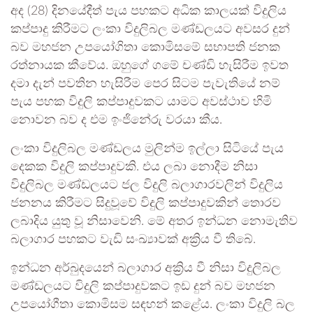
අද (28) දිනයේදීත් පැය පහකට අධික කාලයක් විදුලිය
කප්පාදු කිරීමට ලංකා විදුලිබල මණ්ඩලයට අවසර දුන්
බව මහජන උපයෝගිතා කොමිසමේ සභාපති ජනක
රත්නායක කීවේය. ඔහුගේ ගමේ චණ්ඩි හැසිරීම ඉවත
දමා දැන් පවතින හැසිරීම පෙර සිටම පැවැතියේ නම්
පැය පහක විදුලි කප්පාදුවකට යාමට අවස්ථාව හිමි
නොවන බව ද එම ඉංජිනේරු වරයා කීය.
ලංකා විදුලිබල මණ්ඩලය මුලින්ම ඉල්ලා සිටියේ පැය
දෙකක විදුලි කප්පාදුවකි. එය ලබා නොදීම නිසා
විදුලිබල මණ්ඩලයට ජල විදුලි බලාගාරවලින් විදුලිය
ජනනය කිරීමට සිදුවූවේ විදුලි කප්පාදුවකින් තොරව
ලබාදිය යුතු වූ නිසාවෙනි. මේ අතර ඉන්ධන නොමැතිව
බලාගාර පහකට වැඩි සංඛ්‍යාවක් අක්‍රිය වී තිබේ.
ඉන්ධන අර්බුදයෙන් බලාගාර අක්‍රිය වී නිසා විදුලිබල
මණ්ඩලයට විදුලි කප්පාදුවකට ඉඩ දුන් බව මහජන
උපයෝගීතා කොමිසම සඳහන් කළේය. ලංකා විදුලි බල