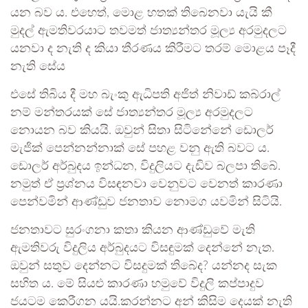
යන බව ය. එහෙත්, මොළ හතක් තිබෙනවා යැයි කී
මුදල් ඇමතිවරයාට තවමත් ජාත්‍යන්තර මූල්‍ය අරමුදලට
යනවා ද නැති ද කියා තීරණය කිරීමට තරම් මොළය පෑදී
නැති සේය
එසේ තිබිය දී මහ බැංකු ඇධිපති අජිත් නිවාඩ් කබ්රාල්
නම් මන්තරයක් සේ ජාත්‍යන්තර මූල්‍ය අරමුදලට
නොයන බව කියයි. ඔවුන් සිතා සිටිනේනේ ඩොලර්
මැජික් පෙන්නන්නාක් සේ පහළ වනු ඇති බවට ය.
ඩොලර් අර්බුදය ඉන්ධන, විදුලියට දැඩිව බලපා තිබේ.
නමුත් ඒ ප්‍රශ්නය විසඳනවා වෙනුවට වෙනත් කාරණා
පෙන්වමින් ආණ්ඩුව ජනතාව නොමග යවමින් සිටියි.
ජනතාවට සුරංගනා කතා කියන ආණ්ඩුවේ මැති
ඇමතිවරු විදුලිය අර්බුදයට විසඳුමක් දෙන්නේ නැත.
ඔවුන් සතුව දෙන්නට විසදුමක් තිබේද? යන්නද සැක
සහිත ය. මේ සියළු කාරණා හමුවේ විදුලි කප්පාදුව
ජයටම කෙරීගන යයි.කරන්නට අන් කිසිම දෙයක් නැති