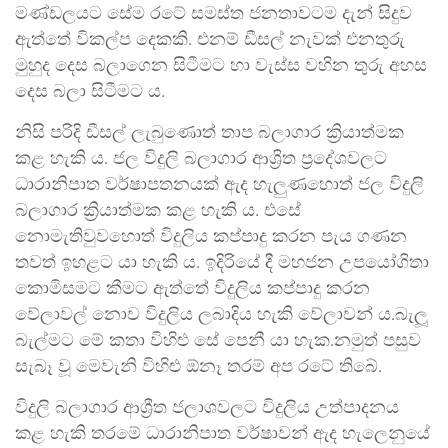
මණ්ඩලයට සේම රටේ සමස්ත ජනතාවටම දැන් සිදුව
ඇත්තේ විකල්ප දෙකකි. එනම් ඩීසල් නැවක් එනතුරු
මුහුද දෙස බලාගෙන සිටීමට හා වැස්ස වහින තුරු අහස
දෙස බලා සිටීමට ය.
නිසි පරිදි ඩීසල් ලැබුණොත් තාප බලාගාර ක්‍රියාත්මක
කළ හැකි ය. ජල විදුලි බලාගාර ආශ්‍රිත ප්‍රදේශවලට
ධාරානිපාත වර්ෂාපතනයක් ඇද හැලුණහොත් ජල විදුලි
බලාගාර ක්‍රියාත්මක කළ හැකි ය. එසේ
නොමැතිවුවහොත් විදුලිය කප්පාදු කරන පැය ගණන
තවත් ඉහළට යා හැකි ය. ඉදිරියේ දී මහජන උපයෝගිතා
කොමිසමට කීමට ඇත්තේ විදුලිය කප්පාදු කරන
වේලාවල් නොව විදුලිය ලබාදිය හැකි වේලාවන් ය.බැලූ
බැල්මට මේ කතා විහිළු සේ පෙනී යා හැක.නමුත් පසුව
සැබෑ වූ මෙවැනි විහිළු ඕනෑ තරම් අප රටේ තිබේ.
විදුලි බලාගාර ආශ්‍රීත ජලාශවලට විදුලිය උත්පාදනය
කළ හැකි තරමේ ධාරානිපාත වර්ෂාවන් ඇද හැලෙනුයේ