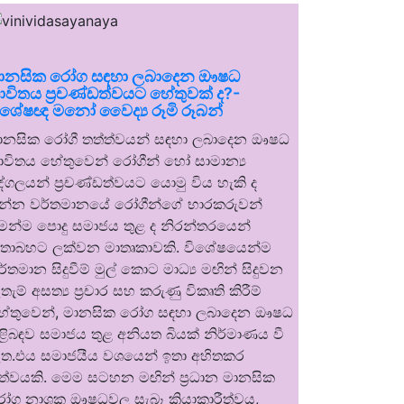
ානසික රෝග සඳහා ලබාදෙන ඖෂධ
ාවිතය ප්‍රචණ්ඩත්වයට හේතුවක් ද?-
ිශේෂඥ මනෝ වෛද්‍ය රූමි රූබන්
ානසික රෝගී තත්ත්වයන් සඳහා ලබාදෙන ඖෂධ
ාවිතය හේතුවෙන් රෝගීන් හෝ සාමාන්‍ය
ුද්ගලයන් ප්‍රචණ්ඩත්වයට යොමු විය හැකි ද
න්න වර්තමානයේ රෝගීන්ගේ භාරකරුවන්
ෙන්ම පොදු සමාජය තුළ ද නිරන්තරයෙන්
තාබහට ලක්වන මාතෘකාවකි. විශේෂයෙන්ම
ර්තමාන සිදුවීම් මුල් කොට මාධ්‍ය මඟින් සිදුවන
තැම් අසත්‍ය ප්‍රචාර සහ කරුණු විකෘති කිරීම්
ේතුවෙන්, මානසික රෝග සඳහා ලබාදෙන ඖෂධ
ිළිබඳව සමාජය තුළ අනියත බියක් නිර්මාණය වී
ත.එය සමාජයීය වශයෙන් ඉතා අහිතකර
ත්වයකි. මෙම සටහන මඟින් ප්‍රධාන මානසික
ෝග නාශක ඖෂධවල සැබෑ ක්‍රියාකාරීත්වය,