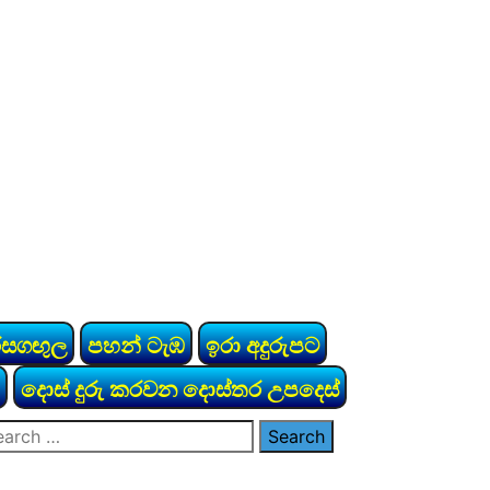
රසගඟුල
පහන් ටැඹ
ඉරා අදුරුපට
දොස් දුරු කරවන දොස්තර උපදෙස්
arch
: