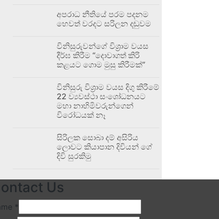
අපරාධ නීතියේ පරම පදනම
හෙවත් වරදට සරිලන දඬුවම
විනිසුරුවන්ගේ විශ්‍රාම වයස
දීර්ඝ කිරීම “දොවාගත් කිරි
කළයට ගොම මුසු කිරීමක්”
විනිසුරු විශ්‍රාම වයස දිගු කිරීමේ
22 ව්‍යවස්ථා සංශෝධනයට
මහා නාහිමිවරුන්ගෙන්
විරෝධයක් නෑ
සිරිලක සොබා දම් අසිරිය
ලොවට කියාපාන දිවියන් ගේ
දිවි සුරකිමු
ontact Us
ame
*