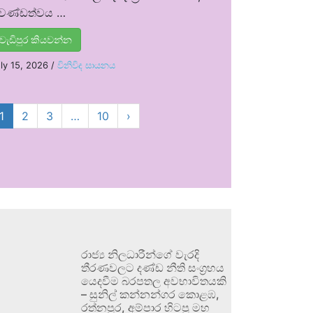
්‍රචණ්ඩත්වය …
වැඩිපුර කියවන්න
ly 15, 2026
/
විනිවිද සායනය
1
2
3
…
10
›
රාජ්‍ය නිලධාරීන්ගේ වැරදි
තීරණවලට දණ්ඩ නීති සංග්‍රහය
යෙදවීම බරපතල අවභාවිතයකි
– සුනිල් කන්නන්ගර කොළඹ,
රත්නපුර, අම්පාර හිටපු මහ