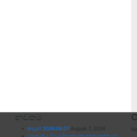
නවතම
C
කාටූන් 2026.08.07
August 7, 2026
N
මහාචාර්ය විමල් දිසානායක අභාවප්‍රාප්ත වේ