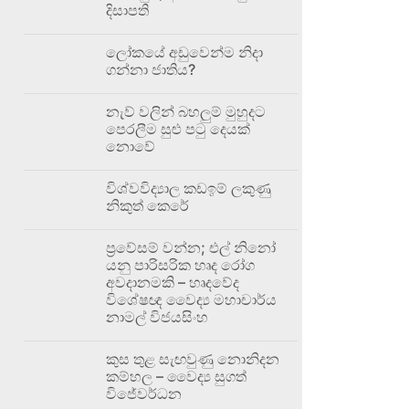
දිසාපති
ලෝකයේ අඩුවෙන්ම නිදා
ගන්නා ජාතිය?
නැව් වලින් බහලුම් මුහුදට
පෙරලීම සුළු පටු දෙයක්
නොවේ
විශ්වවිද්‍යාල කඩඉම් ලකුණු
නිකුත් කෙරේ
ප්‍රවේසම් වන්න; එල් නිනෝ
යනු පාරිසරික හෘද රෝග
අවදානමකි – හෘදවේද
විශේෂඥ වෛද්‍ය මහාචාර්ය
නාමල් විජයසිංහ
කුස තුළ සැඟවුණු නොනිදන
කම්හල – වෛද්‍ය සුගත්
විජේවර්ධන