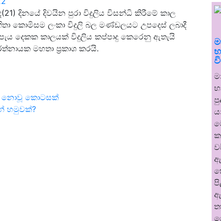
22
) දිනයේ දිවයින පුරා විදුලිය විසන්ධි කිරීමේ කාල
කොමිසම ලංකා විදුලි බල මණ්ඩලයට උපදෙස් ලබාදී
ා පැය දෙකක කාලයක් විදුලිය කප්පාදු කෙරෙනු ඇතැයි
ම
නායක මහතා ප්‍රකාශ කරයි.
භ
ව
ම
භ
ෙළි නොවූ කොටසක්
ප
න් හමුවක්?
ය
ම
ක
ව
ඇ
හ
ප
ඇ
ත
ර