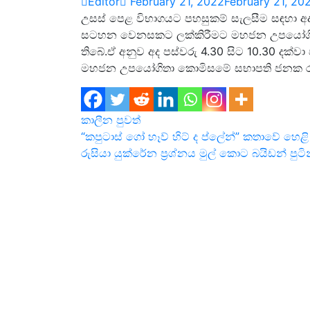
Editor
February 21, 2022
February 21, 20
උසස් පෙළ විභාගයට පහසුකම් සැලසීම සඳහා අද(21
සටහන වෙනසකට ලක්කිරීමට මහජන උපයෝගිතා 
තිබේ.ඒ අනුව අද පස්වරු 4.30 සිට 10.30 දක්ව
මහජන උපයෝගිතා කොමිසමේ සභාපති ජනක රත්
කාලීන පුවත්
Post
“කපුටාස් ගෝ හෑව් හිට් ද ප්ලේන්” කතාවේ හ
රුසියා යුක්රේන ප්‍රශ්නය මුල් කොට බයිඩන් පුටි
navigation