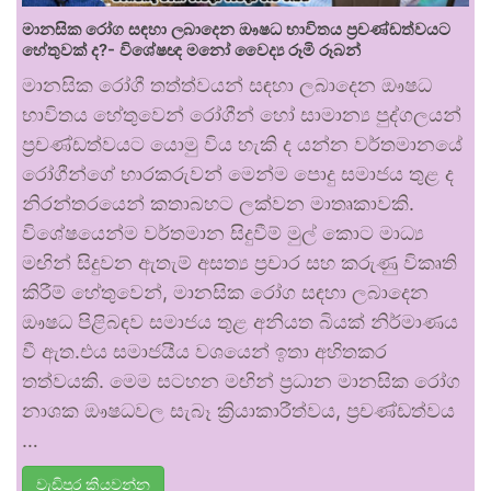
මානසික රෝග සඳහා ලබාදෙන ඖෂධ භාවිතය ප්‍රචණ්ඩත්වයට
හේතුවක් ද?- විශේෂඥ මනෝ වෛද්‍ය රූමි රූබන්
මානසික රෝගී තත්ත්වයන් සඳහා ලබාදෙන ඖෂධ
භාවිතය හේතුවෙන් රෝගීන් හෝ සාමාන්‍ය පුද්ගලයන්
ප්‍රචණ්ඩත්වයට යොමු විය හැකි ද යන්න වර්තමානයේ
රෝගීන්ගේ භාරකරුවන් මෙන්ම පොදු සමාජය තුළ ද
නිරන්තරයෙන් කතාබහට ලක්වන මාතෘකාවකි.
විශේෂයෙන්ම වර්තමාන සිදුවීම් මුල් කොට මාධ්‍ය
මඟින් සිදුවන ඇතැම් අසත්‍ය ප්‍රචාර සහ කරුණු විකෘති
කිරීම් හේතුවෙන්, මානසික රෝග සඳහා ලබාදෙන
ඖෂධ පිළිබඳව සමාජය තුළ අනියත බියක් නිර්මාණය
වී ඇත.එය සමාජයීය වශයෙන් ඉතා අහිතකර
තත්වයකි. මෙම සටහන මඟින් ප්‍රධාන මානසික රෝග
නාශක ඖෂධවල සැබෑ ක්‍රියාකාරීත්වය, ප්‍රචණ්ඩත්වය
…
වැඩිපුර කියවන්න