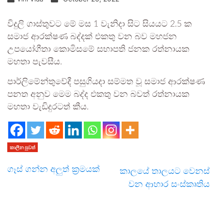
විදුලි ගාස්තුවට මේ මස 1 වැනිදා සිට සියයට 2.5 ක
සමාජ ආරක්ෂණ බද්දක් එකතු වන බව මහජන
උපයෝගීතා කොමිසමේ සභාපති ජනක රත්නායක
මහතා පැවසීය.
පාර්ලිමේන්තුවේදී පසුගියදා සම්මත වූ සමාජ ආරක්ෂණ
පනත අනුව මෙම බද්ද එකතු වන බවත් රත්නායක
මහතා වැඩිදුරටත් කීය.
කාලීන පුවත්
ගෑස් ගන්න අලුත් ක්‍රමයක්
කාලයේ තාලයට වෙනස්
වන ආහාර සංස්කෘතිය