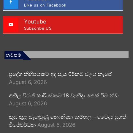
Like us on Facebook
Youtube
Subscribe US
නවතම
ප්‍රදේශ කිහිපයකට අද පැය 05කට ජලය කැපේ
August 6, 2026
අකිල විරාජ් කාරියවසම් 18 වැනිදා තෙක් රිමාන්ඩ්
August 6, 2026
කුස තුළ සැඟවුණු නොනිදන කම්හල – වෛද්‍ය සුගත්
විජේවර්ධන
August 6, 2026