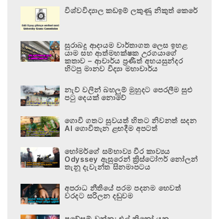
විශ්වවිද්‍යාල කඩඉම් ලකුණු නිකුත් කෙරේ
සුරාබදු ආදායම වාර්තාගත ලෙස ඉහළ
යාම සහ ආත්මභක්ෂක උරගයාගේ
කතාව – ආචාර්ය ප්‍රණීත් අභයසුන්දර
හිටපු මානව විද්‍යා මහාචාර්ය
නැව් වලින් බහලුම් මුහුදට පෙරලීම සුළු
පටු දෙයක් නොවේ
ගොවි ගතට සුවයත් හිතට නිවනත් සදන
AI ගොවිතැන ළඟදීම අපටත්
හෝමර්ගේ සම්භාව්‍ය වීර කාව්‍යය
Odyssey ඇසුරෙන් ක්‍රිස්ටෝෆර් නෝලන්
තැනූ දැවැන්ත සිනමාපටය
අපරාධ නීතියේ පරම පදනම හෙවත්
වරදට සරිලන දඬුවම
ප්‍රවේසම් වන්න; එල් නිනෝ යනු