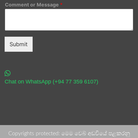
Comment or Message
*
Submit
Chat on WhatsApp (+94 77 359 6107)
Copyrights protected: මෙම වෙබ් අඩවියේ පළකරනු