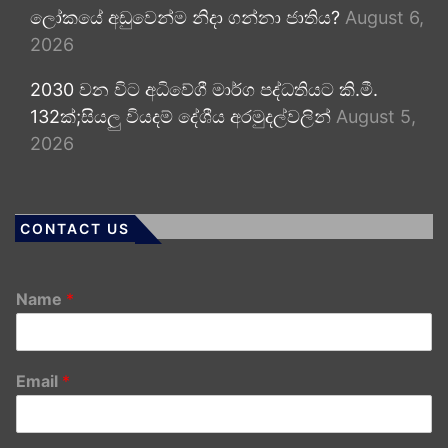
ලෝකයේ අඩුවෙන්ම නිදා ගන්නා ජාතිය?
August 6,
2026
2030 වන විට අධිවේගී මාර්ග පද්ධතියට කි.මී.
132ක්;සියලු වියදම් දේශීය අරමුදල්වලින්
August 5,
2026
CONTACT US
Name
*
Email
*