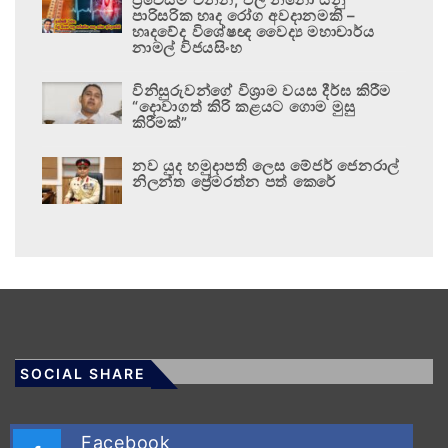
පාරිසරික හෘද රෝග අවදානමකි –
හෘදවේද විශේෂඥ වෛද්‍ය මහාචාර්ය
නාමල් විජයසිංහ
විනිසුරුවන්ගේ විශ්‍රාම වයස දීර්ඝ කිරීම
“දොවාගත් කිරි කළයට ගොම මුසු
කිරීමක්”
නව යුද හමුදාපති ලෙස මේජර් ජෙනරාල්
නිලන්ත ප්‍රේමරත්න පත් කෙරේ
SOCIAL SHARE
Facebook