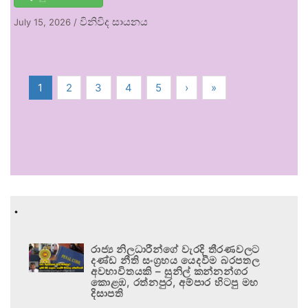
විනිවිද සායනය
July 15, 2026
/
1
2
3
4
5
›
»
.
රාජ්‍ය නිලධාරීන්ගේ වැරදි තීරණවලට
දණ්ඩ නීති සංග්‍රහය යෙදවීම බරපතල
අවභාවිතයකි – සුනිල් කන්නන්ගර
කොළඹ, රත්නපුර, අම්පාර හිටපු මහ
දිසාපති