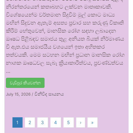
නිරන්තරයෙන් කතාබහට ලක්වන මාතෘකාවකි.
විශේෂයෙන්ම වර්තමාන සිදුවීම් මුල් කොට මාධ්‍ය
මඟින් සිදුවන ඇතැම් අසත්‍ය ප්‍රචාර සහ කරුණු විකෘති
කිරීම් හේතුවෙන්, මානසික රෝග සඳහා ලබාදෙන
ඖෂධ පිළිබඳව සමාජය තුළ අනියත බියක් නිර්මාණය
වී ඇත.එය සමාජයීය වශයෙන් ඉතා අහිතකර
තත්වයකි. මෙම සටහන මඟින් ප්‍රධාන මානසික රෝග
නාශක ඖෂධවල සැබෑ ක්‍රියාකාරීත්වය, ප්‍රචණ්ඩත්වය
…
වැඩිපුර කියවන්න
විනිවිද සායනය
July 15, 2026
/
1
2
3
4
5
›
»