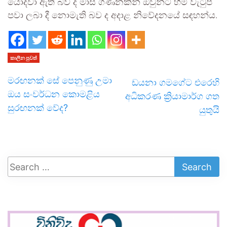
යොදවා ඇති බව ද මාස ගණනකින් ඔවුන්ට හිමි වැටුප්
පවා ලබා දී නොමැති බව ද අදාළ නිවේදනයේ සඳහන්ය.
කාලීන පුවත්
මරඟනක් සේ පෙනුණු උමා
ඩයනා ගමගේට එරෙහි
ඔය සංවර්ධන කොමළිය
අධිකරණ ක්‍රියාමාර්ග ගත
සුරඟනක් වේද?
යුතුයි