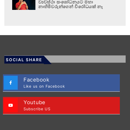
ව්‍යවස්ථා සංශෝධනයට මහා
නාහිමිවරුන්ගෙන් විරෝධයක් නෑ
SOCIAL SHARE
Facebook
Like us on Facebook
Youtube
Subscribe US