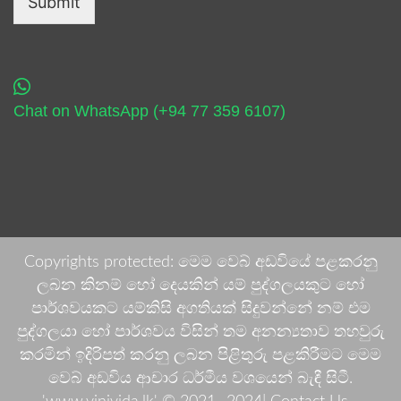
Submit
Chat on WhatsApp (+94 77 359 6107)
Copyrights protected: මෙම වෙබ් අඩවියේ පළකරනු
ලබන කිනම් හෝ දෙයකින් යම් පුද්ගලයකුට හෝ
පාර්ශවයකට යම්කිසි අගතියක් සිදුවන්නේ නම් එම
පුද්ගලයා හෝ පාර්ශවය විසින් තම අනන්‍යතාව තහවුරු
කරමින් ඉදිරිපත් කරනු ලබන පිළිතුරු පළකිරීමට මෙම
වෙබ් අඩවිය ආචාර ධර්මීය වශයෙන් බැඳී සිටී.