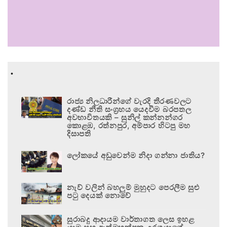
.
රාජ්‍ය නිලධාරීන්ගේ වැරදි තීරණවලට
දණ්ඩ නීති සංග්‍රහය යෙදවීම බරපතල
අවභාවිතයකි – සුනිල් කන්නන්ගර
කොළඹ, රත්නපුර, අම්පාර හිටපු මහ
දිසාපති
ලෝකයේ අඩුවෙන්ම නිදා ගන්නා ජාතිය?
නැව් වලින් බහලුම් මුහුදට පෙරලීම සුළු
පටු දෙයක් නොවේ
සුරාබදු ආදායම වාර්තාගත ලෙස ඉහළ