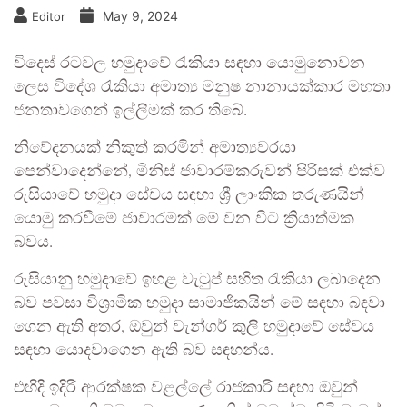
May 9, 2024
Editor
විදෙස් රටවල හමුදාවේ රැකියා සඳහා යොමුනොවන
ලෙස විදේශ රැකියා අමාත්‍ය මනුෂ නානායක්කාර මහතා
ජනතාවගෙන් ඉල්ලීමක් කර තිබේ.
නිවේදනයක් නිකුත් කරමින් අමාත්‍යවරයා
පෙන්වාදෙන්නේ, මිනිස් ජාවාරම්කරුවන් පිරිසක් එක්ව
රුසියාවේ හමුදා සේවය සඳහා ශ්‍රී ලාංකික තරුණයින්
යොමු කරවීමේ ජාවාරමක් මේ වන විට ක්‍රියාත්මක
බවය.
රුසියානු හමුදාවේ ඉහළ වැටුප් සහිත රැකියා ලබාදෙන
බව පවසා විශ්‍රාමික හමුදා සාමාජිකයින් මේ සඳහා බඳවා
ගෙන ඇති අතර, ඔවුන් වැන්ගර් කුලි හමුදාවේ සේවය
සඳහා යොදවාගෙන ඇති බව සඳහන්ය.
එහිදි ඉදිරි ආරක්ෂක වළල්ලේ රාජකාරි සඳහා ඔවුන්