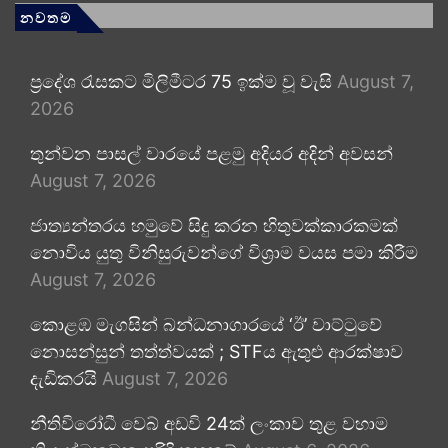
නවතම
ප්‍රදේශ රැසකට මිලිමීටර 75 ඉක්ම වූ වැසි
August 7,
2026
තුන්වන පාසල් වාරයේ පළමු අදියර අදින් අවසන්
August 7, 2026
ජාත්‍යන්තරය හමුවේ සිදු කරන හිතුවක්කාරකමක්
නොවිය යුතු විනිසුරුවන්ගේ විශ්‍රාම වයස පමා කිරීම
August 7, 2026
කොළඹ මැගසින් බන්ධනාගාරයේ ‘ඊ’ වාට්ටුවේ
නොසන්සුන් තත්ත්වයක් ; STFය ඇතුළු ආරක්ෂාව
දැඩිකරයි
August 7, 2026
නීතිවිරෝධී වෙබ් අඩවි 24ක් ලංකාව තුළ වහාම