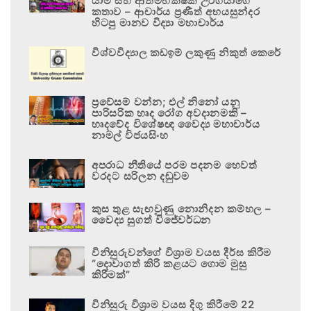
යාම සහ ආත්මභක්ෂක උරගයාගේ
කතාව – ආචාර්ය ප්‍රණීත් අභයසුන්දර
හිටපු මානව විද්‍යා මහාචාර්ය
විශ්වවිද්‍යාල කඩඉම් ලකුණු නිකුත් කෙරේ
ප්‍රවේසම් වන්න; එල් නිනෝ යනු
පාරිසරික හෘද රෝග අවදානමකි –
හෘදවේද විශේෂඥ වෛද්‍ය මහාචාර්ය
නාමල් විජයසිංහ
අපරාධ නීතියේ පරම පදනම හෙවත්
වරදට සරිලන දඬුවම
කුස තුළ සැඟවුණු නොනිදන කම්හල –
වෛද්‍ය සුගත් විජේවර්ධන
විනිසුරුවන්ගේ විශ්‍රාම වයස දීර්ඝ කිරීම
“දොවාගත් කිරි කළයට ගොම මුසු
කිරීමක්”
විනිසුරු විශ්‍රාම වයස දිගු කිරීමේ 22