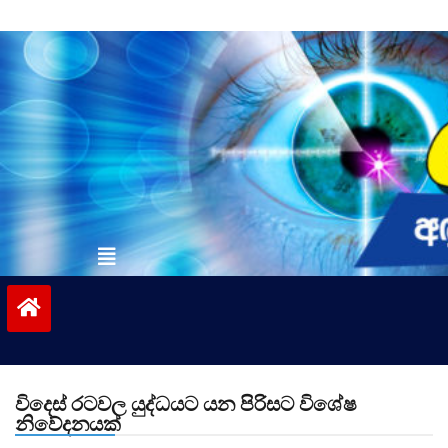
Skip
to
content
vinivida.lk
විදෙස් රටවල යුද්ධයට යන පිරිසට විශේෂ
නිවේදනයක්