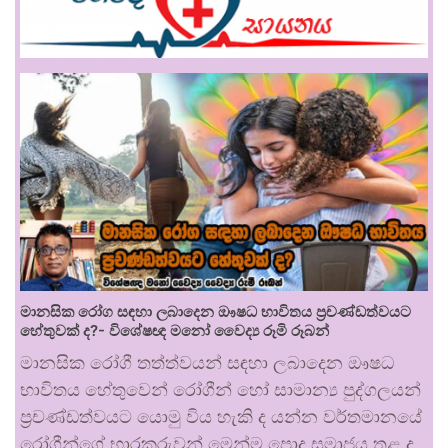
මානසික රෝග සඳහා ලබාදෙන ඖෂධ භාවිතය ප්‍රචණ්ඩත්වයට
හේතුවක් ද?- විශේෂඥ මනෝ වෛද්‍ය රූමි රූබන්
මානසික රෝගී තත්ත්වයන් සඳහා ලබාදෙන ඖෂධ
භාවිතය හේතුවෙන් රෝගීන් හෝ සාමාන්‍ය පුද්ගලයන්
ප්‍රචණ්ඩත්වයට යොමු විය හැකි ද යන්න වර්තමානයේ
රෝගීන්ගේ භාරකරුවන් මෙන්ම පොදු සමාජය තුළ ද