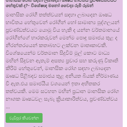
මානසික රෝග සඳහා ලබාදෙන ඖෂධ භාවිතය ප්‍රචණ්ඩත්වයට
හේතුවක් ද?- විශේෂඥ මනෝ වෛද්‍ය රූමි රූබන්
මානසික රෝගී තත්ත්වයන් සඳහා ලබාදෙන ඖෂධ
භාවිතය හේතුවෙන් රෝගීන් හෝ සාමාන්‍ය පුද්ගලයන්
ප්‍රචණ්ඩත්වයට යොමු විය හැකි ද යන්න වර්තමානයේ
රෝගීන්ගේ භාරකරුවන් මෙන්ම පොදු සමාජය තුළ ද
නිරන්තරයෙන් කතාබහට ලක්වන මාතෘකාවකි.
විශේෂයෙන්ම වර්තමාන සිදුවීම් මුල් කොට මාධ්‍ය
මඟින් සිදුවන ඇතැම් අසත්‍ය ප්‍රචාර සහ කරුණු විකෘති
කිරීම් හේතුවෙන්, මානසික රෝග සඳහා ලබාදෙන
ඖෂධ පිළිබඳව සමාජය තුළ අනියත බියක් නිර්මාණය
වී ඇත.එය සමාජයීය වශයෙන් ඉතා අහිතකර
තත්වයකි. මෙම සටහන මඟින් ප්‍රධාන මානසික රෝග
නාශක ඖෂධවල සැබෑ ක්‍රියාකාරීත්වය, ප්‍රචණ්ඩත්වය
…
වැඩිපුර කියවන්න