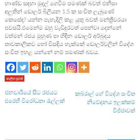
භාණ්ඩ සඳහා මුදල් ගෙවීම පමණක් බවත් එනිසා
අලුතින් ඩොලර් බිලියන 1.5 ක සංචිත ලැබුණේ
කෙසේද? යන්න පැහැදිලි කළ යුතු බවත් මන්ත්‍රීවරයා
පවසයි.එමෙන්ම ඔහු වැඩිදුරටත් පෙන්වා දෙන්නේ
වත්මන් රජය මුහුණ පා හිඳින ඩොලර් අර්බුදය
තාවකාලිකව හෝ විසඳිය හැක්කේ ඩොලර්වලින් විදේශ
සංචිත ඉහළ යන්නේ නම් පමණක් බවය.
කාලීන පුවත්
ජනවාරියේ සිට රජයට
කබ්රාල් ගේ විදේශ සංචිත
එරෙහි විරෝධතා රැල්ලක්
නිවේදනය ඉලක්කම්
විජ්ජාවක්