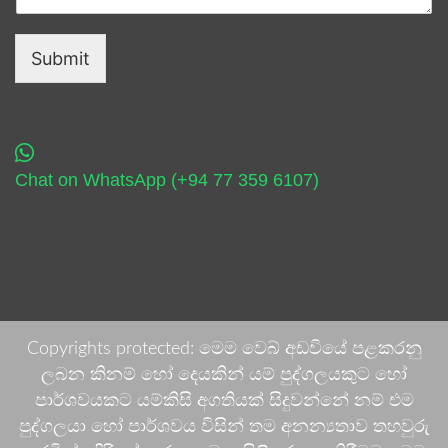
Submit
Chat on WhatsApp (+94 77 359 6107)
Copyrights protected: මෙම වෙබ් අඩවියේ පළකරනු
ලබන කිනම් හෝ දෙයකින් යම් පුද්ගලයකුට හෝ
පාර්ශවයකට යම්කිසි අගතියක් සිදුවන්නේ නම් එම
පුද්ගලයා හෝ පාර්ශවය විසින් තම අනන්‍යතාව තහවුරු