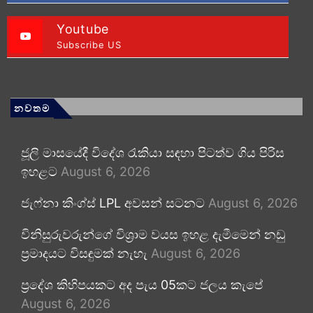
Youtube
Subscribe US
නවතම
ජූලි මාසයේදී විදේශ රැකියා සඳහා පිටත්ව ගිය පිරිස
ඉහළට
August 6, 2026
ජැෆ්නා කිංග්ස් LPL අවසන් සටනට
August 6, 2026
විනිසුරුවරුන්ගේ විශ්‍රාම වයස ඉහළ දැමීමෙන් නඩු
ප්‍රමාදයට විසඳුමක් නැහැ
August 6, 2026
ප්‍රදේශ කිහිපයකට අද පැය 05කට ජලය කැපේ
August 6, 2026