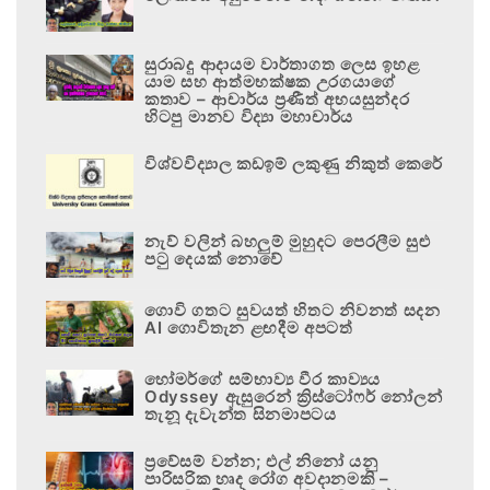
සුරාබදු ආදායම වාර්තාගත ලෙස ඉහළ
යාම සහ ආත්මභක්ෂක උරගයාගේ
කතාව – ආචාර්ය ප්‍රණීත් අභයසුන්දර
හිටපු මානව විද්‍යා මහාචාර්ය
විශ්වවිද්‍යාල කඩඉම් ලකුණු නිකුත් කෙරේ
නැව් වලින් බහලුම් මුහුදට පෙරලීම සුළු
පටු දෙයක් නොවේ
ගොවි ගතට සුවයත් හිතට නිවනත් සදන
AI ගොවිතැන ළඟදීම අපටත්
හෝමර්ගේ සම්භාව්‍ය වීර කාව්‍යය
Odyssey ඇසුරෙන් ක්‍රිස්ටෝෆර් නෝලන්
තැනූ දැවැන්ත සිනමාපටය
ප්‍රවේසම් වන්න; එල් නිනෝ යනු
පාරිසරික හෘද රෝග අවදානමකි –