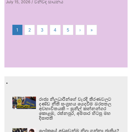
විනිවිද සායනය
July 15, 2026
/
1
2
3
4
5
›
»
.
රාජ්‍ය නිලධාරීන්ගේ වැරදි තීරණවලට
දණ්ඩ නීති සංග්‍රහය යෙදවීම බරපතල
අවභාවිතයකි – සුනිල් කන්නන්ගර
කොළඹ, රත්නපුර, අම්පාර හිටපු මහ
දිසාපති
ලෝකයේ අඩුවෙන්ම නිදා ගන්නා ජාතිය?