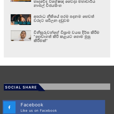
හෘදවේද විශේෂඥ වෛද්‍ය මහාචාර්ය
නාමල් විජයසිංහ
අපරාධ නීතියේ පරම පදනම හෙවත්
වරදට සරිලන දඬුවම
විනිසුරුවන්ගේ විශ්‍රාම වයස දීර්ඝ කිරීම
“දොවාගත් කිරි කළයට ගොම මුසු
කිරීමක්”
SOCIAL SHARE
Facebook
Like us on Facebook