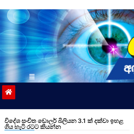
Skip
to
content
vinivida.lk
විදේශ සංචිත ඩොලර් බිලියන 3.1 ක් දක්වා ඉහළ
ගිය හැටි රටට කියන්න