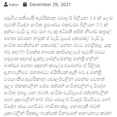
December 29, 2021
Editor
පසුගිය සතියේදී ඇමරිකානු ඩොලර් බිලියන 1.6 ක් ලෙස
පැවති විදේශ සංචිත ප්‍රමාණය එකවරම බිලියන 3.1 ක්
දක්වා වැඩි වූ බව මහ බැංකු අධිපති අජිත් නිවාඩ් කබ්‍රාල්
මහතා පවසන නමුත් ඒ වැඩි වූයේ කෙසේද? වැඩි වූ
සංචිත පවතින්නේ කෙසේද? යන්න රටට හෙළිකළ යුතු
බව අද(29) විපක්ෂ නායක කාර්යාලයේ පැවති මාධ්‍ය
හමුවක අදහස් දැක්වූ පාර්ලිමේන්තු මන්ත්‍රී නලින්
බණ්ඩර මහතා සඳහන් කළේය.එමෙන්ම ඒ පිළිබඳ
දැනගැනීමට ජනතාවට අයිතියක් ඇති බව ද මන්ත්‍රී
වරයා කීය.ඇමරිකානු ඩොලර්වලින් මෙන්ම වෙනත්
මුල්‍ය ඒකකවලින් සේම රත්රන් සංචිතවලින් ද විදේශ
සංචිත ඉහළ යන බවත්, සංචිත වැඩිවූයේ රත්රන්වලින්
හෝ යුආංවලින් නම් ඒවා ඩොලර් වියදම් පියවීමට හෝ
විදේශ ණය ගෙවීමට භාවිතා කළ නොහැකි බවත්
යුආංවලින් සිදුකළ හැක්කේ චීනයෙන් ආනයනය කරන