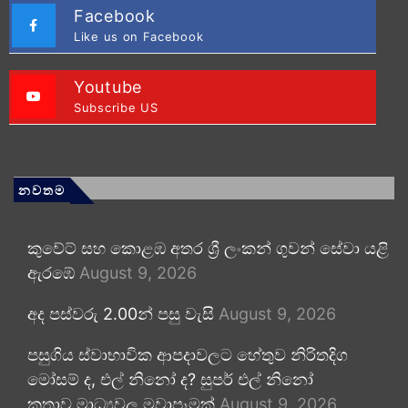
Facebook
Like us on Facebook
Youtube
Subscribe US
නවතම
කුවේට් සහ කොළඹ අතර ශ්‍රී ලංකන් ගුවන් සේවා යළි
ඇරඹේ
August 9, 2026
අද පස්වරු 2.00න් පසු වැසි
August 9, 2026
පසුගිය ස්වාභාවික ආපදාවලට හේතුව නිරිතදිග
මෝසම් ද, එල් නිනෝ ද? සුපර් එල් නිනෝ
කතාව මාධ්‍යවල මවාපෑමක්
August 9, 2026