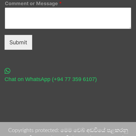
Comment or Message
*
Submit
Chat on WhatsApp (+94 77 359 6107)
Copyrights protected: මෙම වෙබ් අඩවියේ පළකරනු