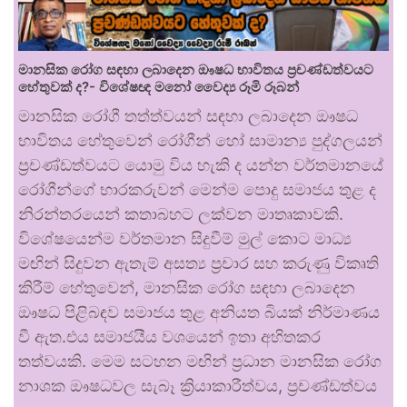
මානසික රෝග සඳහා ලබාදෙන ඖෂධ භාවිතය ප්‍රචණ්ඩත්වයට
හේතුවක් ද?- විශේෂඥ මනෝ වෛද්‍ය රූමි රූබන්
මානසික රෝගී තත්ත්වයන් සඳහා ලබාදෙන ඖෂධ
භාවිතය හේතුවෙන් රෝගීන් හෝ සාමාන්‍ය පුද්ගලයන්
ප්‍රචණ්ඩත්වයට යොමු විය හැකි ද යන්න වර්තමානයේ
රෝගීන්ගේ භාරකරුවන් මෙන්ම පොදු සමාජය තුළ ද
නිරන්තරයෙන් කතාබහට ලක්වන මාතෘකාවකි.
විශේෂයෙන්ම වර්තමාන සිදුවීම් මුල් කොට මාධ්‍ය
මඟින් සිදුවන ඇතැම් අසත්‍ය ප්‍රචාර සහ කරුණු විකෘති
කිරීම් හේතුවෙන්, මානසික රෝග සඳහා ලබාදෙන
ඖෂධ පිළිබඳව සමාජය තුළ අනියත බියක් නිර්මාණය
වී ඇත.එය සමාජයීය වශයෙන් ඉතා අහිතකර
තත්වයකි. මෙම සටහන මඟින් ප්‍රධාන මානසික රෝග
නාශක ඖෂධවල සැබෑ ක්‍රියාකාරීත්වය, ප්‍රචණ්ඩත්වය