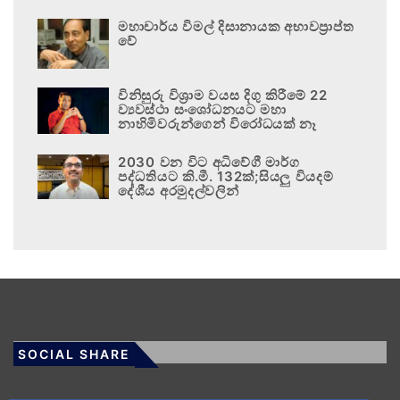
මහාචාර්ය විමල් දිසානායක අභාවප්‍රාප්ත
වේ
විනිසුරු විශ්‍රාම වයස දිගු කිරීමේ 22
ව්‍යවස්ථා සංශෝධනයට මහා
නාහිමිවරුන්ගෙන් විරෝධයක් නෑ
2030 වන විට අධිවේගී මාර්ග
පද්ධතියට කි.මී. 132ක්;සියලු වියදම්
දේශීය අරමුදල්වලින්
SOCIAL SHARE