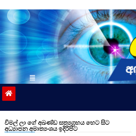
Skip
to
content
vinivida.lk
විමල් ලා ගේ අඛණ්ඩ සත්‍යග්‍රහය හෙට සිට
අධ්‍යාපන අමාත්‍යංශය ඉදිරිපිට