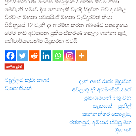
ප්‍රතිසංස්කරණ මෙසේ කඩිමුඩියේ සකස් කිරීම නිසා
මෙවැනි සමාව දිය නොහැකි වැරදි සිදුවන බව ද විමල්
වීරවංශ මහතා පවසයි.ඒ මහතා වැඩිදුරටත් කියා
සිටිනුයේ 12 වැනි දා ආරම්භ කරන අඛණ්ඩ සත්‍යග්‍රහය
මෙම නව අධ්‍යාපන ප්‍රතිසංස්කරණ හකුලා ගන්නා තුරු
අනිවාර්යයෙන්ම සිදුකරන බවයි.
කාලීන පුවත්
බදුල්ලට කුඩා නගර
දැන් අපේ රාජ්‍ය මුද්‍රාවත්
ව්‍යාපෘතියක්
අවලංගු ද? අගමැතිනියගේ
ප්‍රකාශයෙන් මතු වන
සැකයක් – සුනිල්
කන්නන්ගර කොළඹ,
රත්නපුර, අම්පාර හිටපු මහ
දිසාපති