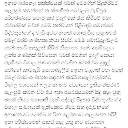
ඉතාම බරපතළ තත්ත්වයක් බවත් මෙමගින් සිදුකිරීමට
සැලසුම් කරන්නේ තාක්ෂණික මෙවලම් වැඩිපුර
පරිහරණයට යොමු කර මුදල් එක් රැස් කිරීමේ මහා
ජාවාරමක් බවත් මෙම තත්වයන් පිළිබඳව සමාජයේ
විද්වතුන්ගේ ද වැඩි අවධානයක් යොමු විය යුතු බවත්
විමල් වීරවංශ මහතා කියා සිටියි. මෙම මොඩියුල්වලට
වෙබ් අඩවි ඇතුළත් කිරීම නිසා එම වෙබ් අඩවිවලට
ලක්ෂ ගණනක් පිවිසෙන බවත් එමගින් මුදල් සොයා
ගැනීමේ විශාල ජාවාරමක් පවතින බවත් එම මුදල්
යන්නේ කාටදැයි සොයාබැලීම ද ඉතා වැදගත් වන බවත්
විමල් වීරවංශ මහතා සඳහන් කරයි.පාසල් දරුවන්ට
විශාල වශයෙන් බලපාන නව අධ්‍යාපන ප්‍රතිසංස්කරණ
සැලසුම් කරන විට එය ඉතා පරෙස්සමෙන් සිදු කළ යුතු
බවත් නියමු ව්‍යාපෘති වැනි දේවල් සිදුකර විද්වතුන්ගේ ද
විශාල සංවාදයක් ඇතිකොට රටට සහ දරුවන්ගේ
අනාගතයට මෙන්ම නවීන ලෝකයට ගැලපෙන පරිදි
ඉතා පරිස්සමෙන් සකස් කළ යුතු නව අධ්‍යාපන