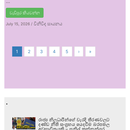
…
වැඩිපුර කියවන්න
විනිවිද සායනය
July 15, 2026
/
1
2
3
4
5
›
»
.
රාජ්‍ය නිලධාරීන්ගේ වැරදි තීරණවලට
දණ්ඩ නීති සංග්‍රහය යෙදවීම බරපතල
අවභාවිතයකි – සුනිල් කන්නන්ගර