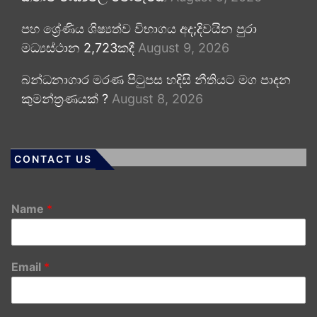
පහ ශ්‍රේණිය ශිෂ්‍යත්ව විභාගය අද;දිවයින පුරා
මධ්‍යස්ථාන 2,723කදී
August 9, 2026
බන්ධනාගාර මරණ පිටුපස හදිසි නීතියට මග පාදන
කුමන්ත්‍රණයක් ?
August 8, 2026
CONTACT US
Name
*
Email
*