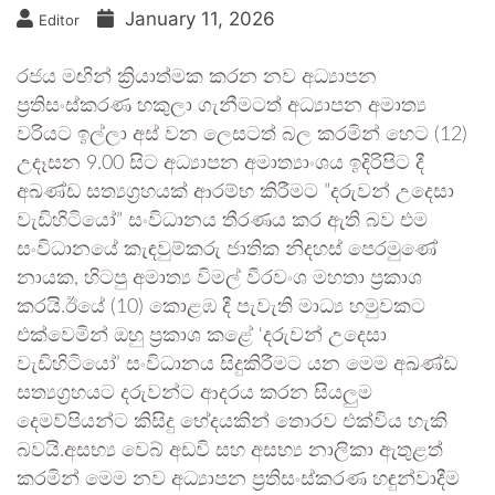
January 11, 2026
Editor
රජය මඟින් ක්‍රියාත්මක කරන නව අධ්‍යාපන
ප්‍රතිසංස්කරණ හකුලා ගැනීමටත් අධ්‍යාපන අමාත්‍ය
වරියට ඉල්ලා අස් වන ලෙසටත් බල කරමින් හෙට (12)
උදෑසන 9.00 සිට අධ්‍යාපන අමාත්‍යාංශය ඉදිරිපිට දී
අඛණ්ඩ සත්‍යග්‍රහයක් ආරම්භ කිරීමට ”දරුවන් උදෙසා
වැඩිහිටියෝ” සංවිධානය තීරණය කර ඇති බව එම
සංවිධානයේ කැඳවුම්කරු ජාතික නිදහස් පෙරමුණේ
නායක, හිටපු අමාත්‍ය විමල් වීරවංශ මහතා ප්‍රකාශ
කරයි.ඊයේ (10) කොළඹ දී පැවැති මාධ්‍ය හමුවකට
එක්වෙමින් ඔහු ප්‍රකාශ කළේ ‘දරුවන් උදෙසා
වැඩිහිටියෝ’ සංවිධානය සිදුකිරීමට යන මෙම අඛණ්ඩ
සත්‍යග්‍රහයට දරුවන්ට ආදරය කරන සියලුම
දෙමව්පියන්ට කිසිදු භේදයකින් තොරව එක්විය හැකි
බවයි.අසභ්‍ය වෙබ් අඩවි සහ අසභ්‍ය නාලිකා ඇතුළත්
කරමින් මෙම නව අධ්‍යාපන ප්‍රතිසංස්කරණ හඳුන්වාදීම