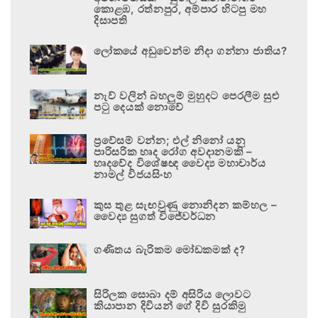
කොළඹ, රත්නපුර, අම්පාර හිටපු මහ
දිසාපති
ලෝකයේ අඩුවෙන්ම නිදා ගන්නා ජාතිය?
නැව් වලින් බහලුම් මුහුදට පෙරලීම සුළු
පටු දෙයක් නොවේ
ප්‍රවේසම් වන්න; එල් නිනෝ යනු
පාරිසරික හෘද රෝග අවදානමකි –
හෘදවේද විශේෂඥ වෛද්‍ය මහාචාර්ය
නාමල් විජයසිංහ
කුස තුළ සැඟවුණු නොනිදන කම්හල –
වෛද්‍ය සුගත් විජේවර්ධන
ගණිතය බැරිකම මෝඩකමක් ද?
සිරිලක සොබා දම් අසිරිය ලොවට
කියාපාන දිවියන් ගේ දිවි සුරකිමු