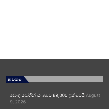
නවතම
ඩෙංගු රෝගීන් සංඛ්‍යාව 89,000 ඉක්මවයි
August
9, 2026