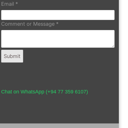
Email
*
Comment or Message
*
Submit
Chat on WhatsApp (+94 77 359 6107)