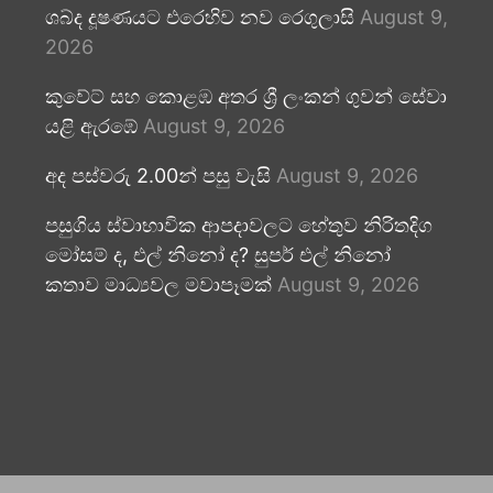
ශබ්ද දූෂණයට එරෙහිව නව රෙගුලාසි
August 9,
2026
කුවේට් සහ කොළඹ අතර ශ්‍රී ලංකන් ගුවන් සේවා
යළි ඇරඹේ
August 9, 2026
අද පස්වරු 2.00න් පසු වැසි
August 9, 2026
පසුගිය ස්වාභාවික ආපදාවලට හේතුව නිරිතදිග
මෝසම් ද, එල් නිනෝ ද? සුපර් එල් නිනෝ
කතාව මාධ්‍යවල මවාපෑමක්
August 9, 2026