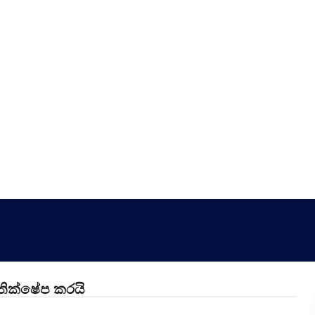
තික්ෂේප කරයි