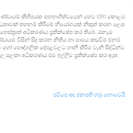
කණ්ඩායම් කිහිපයක සහභාගීත්වයෙන් හෙට (09) කොළඹ
ිරෝධතාවක් තහනම් කිරීමේ නියෝගයක් නිකුත් කරන ලෙස
ෙස්ත්‍රාත් අධිකරණය ප්‍රතික්ෂේප කර තිබේ. ඕනෑම
ායම් විසින් සිදු කරන නීතිය හා සාමය කඩවීම් එනම්
්‍ය හෝ පෞද්ගලික දේපළවලට හානි කිරීම වැනි සිද්ධීන්ට
ලතල සලකා අධිකරණය එම ඉල්ලීම ප්‍රතික්ෂේප කර ඇත.
ජවිපෙ අද ජනපති හමු නොවෙයි