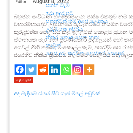
August 8, 2022
Editor
පහන් ටැඹ
ඉරා අදුරුපට
බහුජන සංවිධාන හා දේශපාලන පක්ෂ එකතුව නම් 
සතුන්ටත් හිමි අපේ ලෝකය
විහාරමහාදේවි උද්‍යානයේ පැවැත්වීමට නියමිත ව
උරුමයක අසිරිය
කුරුඳුවත්ත පොලීසිය කළ ඉල්ලීමක් කොළඹ ප්‍රධාන මහ
නිතර නොඇසෙන කතා
ස්ථානයක මැර හෝ ප්‍රචණ්ඩකාරී පුද්ගලයන් හෝ කණ්ඩ
කාටූන්
ගෙවල් ගිනි තැබීම්, මංකොල්ලකෑම්, පහරදීම් සහ රාජ
දොස් දුරු කරවන දොස්තර උපදෙස්
එරෙහිව නීතිය ක්‍රියාවට නැංවීමට පොලීසිය සතු බ
කාලීන පුවත්
අද මැදියම් රැයේ සිට ගෑස් මිලේ අඩුවක්