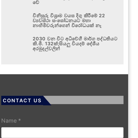
වේ
විනිසුරු විශ්‍රාම වයස දිගු කිරීමේ 22
ව්‍යවස්ථා සංශෝධනයට මහා
නාහිමිවරුන්ගෙන් විරෝධයක් නෑ
2030 වන විට අධිවේගී මාර්ග පද්ධතියට
කි.මී. 132ක්;සියලු වියදම් දේශීය
අරමුදල්වලින්
CONTACT US
Name
*