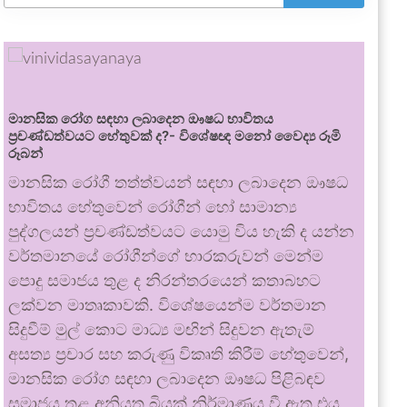
මානසික රෝග සඳහා ලබාදෙන ඖෂධ භාවිතය
ප්‍රචණ්ඩත්වයට හේතුවක් ද?- විශේෂඥ මනෝ වෛද්‍ය රූමි
රූබන්
මානසික රෝගී තත්ත්වයන් සඳහා ලබාදෙන ඖෂධ
භාවිතය හේතුවෙන් රෝගීන් හෝ සාමාන්‍ය
පුද්ගලයන් ප්‍රචණ්ඩත්වයට යොමු විය හැකි ද යන්න
වර්තමානයේ රෝගීන්ගේ භාරකරුවන් මෙන්ම
පොදු සමාජය තුළ ද නිරන්තරයෙන් කතාබහට
ලක්වන මාතෘකාවකි. විශේෂයෙන්ම වර්තමාන
සිදුවීම් මුල් කොට මාධ්‍ය මඟින් සිදුවන ඇතැම්
අසත්‍ය ප්‍රචාර සහ කරුණු විකෘති කිරීම් හේතුවෙන්,
මානසික රෝග සඳහා ලබාදෙන ඖෂධ පිළිබඳව
සමාජය තුළ අනියත බියක් නිර්මාණය වී ඇත.එය