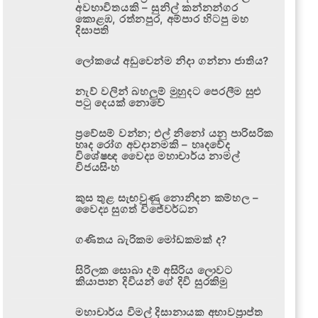
අවභාවිතයකි – සුනිල් කන්නන්ගර
කොළඹ, රත්නපුර, අම්පාර හිටපු මහ
දිසාපති
ලෝකයේ අඩුවෙන්ම නිදා ගන්නා ජාතිය?
නැව් වලින් බහලුම් මුහුදට පෙරලීම සුළු
පටු දෙයක් නොවේ
ප්‍රවේසම් වන්න; එල් නිනෝ යනු පාරිසරික
හෘද රෝග අවදානමකි – හෘදවේද
විශේෂඥ වෛද්‍ය මහාචාර්ය නාමල්
විජයසිංහ
කුස තුළ සැඟවුණු නොනිදන කම්හල –
වෛද්‍ය සුගත් විජේවර්ධන
ගණිතය බැරිකම මෝඩකමක් ද?
සිරිලක සොබා දම් අසිරිය ලොවට
කියාපාන දිවියන් ගේ දිවි සුරකිමු
මහාචාර්ය විමල් දිසානායක අභාවප්‍රාප්ත