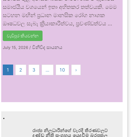
සමාජයීය වශයෙන් ඉතා අහිතකර තත්වයකි. මෙම
සටහන මඟින් ප්‍රධාන මානසික රෝග නාශක
ඖෂධවල සැබෑ ක්‍රියාකාරීත්වය, ප්‍රචණ්ඩත්වය …
වැඩිපුර කියවන්න
විනිවිද සායනය
July 15, 2026
/
1
2
3
…
10
›
.
රාජ්‍ය නිලධාරීන්ගේ වැරදි තීරණවලට
දණ්ඩ නීති සංග්‍රහය යෙදවීම බරපතල