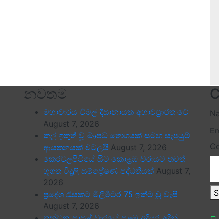
නවතම
C
මහාචාර්ය විමල් දිසානායක අභාවප්‍රාප්ත වේ
N
August 7, 2026
Em
කල් ඉකුත් වූ ඖෂධ තොගයක් සමඟ සැපයුම්
C
ආයතනයක් වටලයි
August 7, 2026
කෙරවලපිටියේ සිට කොළඹ වරායට තවත්
භූගත විදුලි සම්ප්‍රේෂණ පද්ධතියක්
August 7,
2026
S
ප්‍රදේශ රැසකට මිලිමීටර 75 ඉක්ම වූ වැසි
August 7, 2026
තුන්වන පාසල් වාරයේ පළමු අදියර අදින්