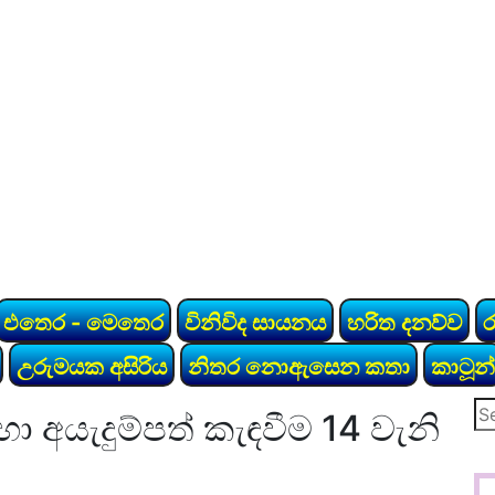
එතෙර - මෙතෙර
විනිවිද සායනය
හරිත දනව්ව
උරුමයක අසිරිය
නිතර නොඇසෙන කතා
කාටූන්
Se
ඳහා අයැදුම්පත් කැඳවීම 14 වැනි
for