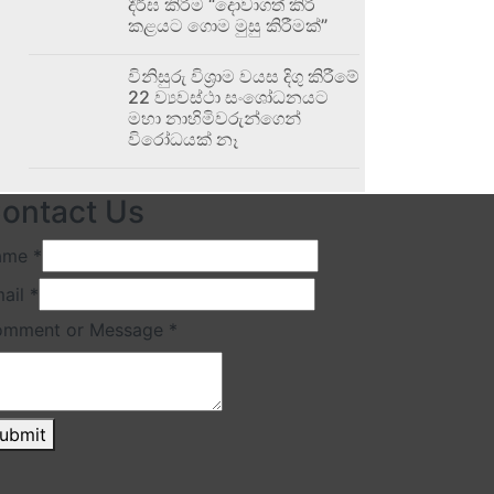
දීර්ඝ කිරීම “දොවාගත් කිරි
කළයට ගොම මුසු කිරීමක්”
විනිසුරු විශ්‍රාම වයස දිගු කිරීමේ
22 ව්‍යවස්ථා සංශෝධනයට
මහා නාහිමිවරුන්ගෙන්
විරෝධයක් නෑ
ontact Us
ame
*
ail
*
omment or Message
*
ubmit