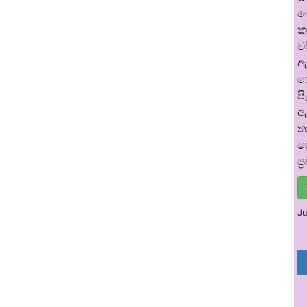
ම
ක
ව
ඇ
හ
ප
ඇ
ත
ර
ප
Ju