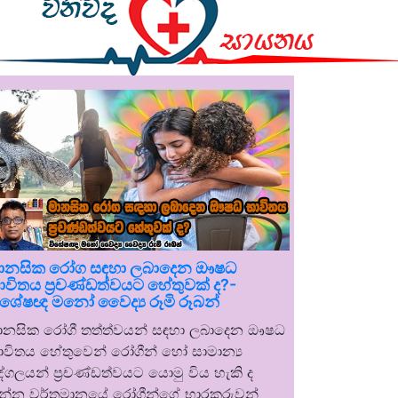
ානසික රෝග සඳහා ලබාදෙන ඖෂධ
ාවිතය ප්‍රචණ්ඩත්වයට හේතුවක් ද?-
ිශේෂඥ මනෝ වෛද්‍ය රූමි රූබන්
ානසික රෝගී තත්ත්වයන් සඳහා ලබාදෙන ඖෂධ
ාවිතය හේතුවෙන් රෝගීන් හෝ සාමාන්‍ය
ුද්ගලයන් ප්‍රචණ්ඩත්වයට යොමු විය හැකි ද
න්න වර්තමානයේ රෝගීන්ගේ භාරකරුවන්