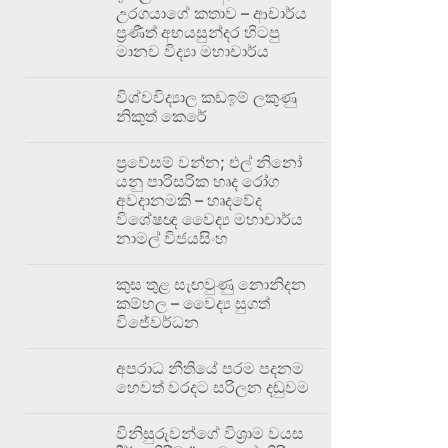
උරගයාගේ කතාව – ආචාර්ය
ප්‍රණීත් අභයසුන්දර හිටපු
මානව විද්‍යා මහාචාර්ය
විශ්වවිද්‍යාල කඩඉම් ලකුණු
නිකුත් කෙරේ
ප්‍රවේසම් වන්න; එල් නිනෝ
යනු පාරිසරික හෘද රෝග
අවදානමකි – හෘදවේද
විශේෂඥ වෛද්‍ය මහාචාර්ය
නාමල් විජයසිංහ
කුස තුළ සැඟවුණු නොනිදන
කම්හල – වෛද්‍ය සුගත්
විජේවර්ධන
අපරාධ නීතියේ පරම පදනම
හෙවත් වරදට සරිලන දඬුවම
විනිසුරුවන්ගේ විශ්‍රාම වයස