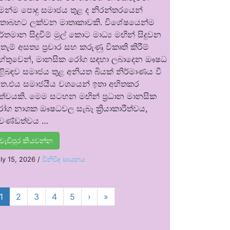
ෙන්ම පොදු සමාජය තුළ ද නිරන්තරයෙන්
තාබහට ලක්වන මාතෘකාවකි. විශේෂයෙන්ම
ර්තමාන සිදුවීම් මුල් කොට මාධ්‍ය මඟින් සිදුවන
තැම් අසත්‍ය ප්‍රචාර සහ කරුණු විකෘති කිරීම්
ේතුවෙන්, මානසික රෝග සඳහා ලබාදෙන ඖෂධ
ිළිබඳව සමාජය තුළ අනියත බියක් නිර්මාණය වී
ත.එය සමාජයීය වශයෙන් ඉතා අහිතකර
ත්වයකි. මෙම සටහන මඟින් ප්‍රධාන මානසික
ෝග නාශක ඖෂධවල සැබෑ ක්‍රියාකාරීත්වය,
්‍රචණ්ඩත්වය …
වැඩිපුර කියවන්න
ly 15, 2026
/
විනිවිද සායනය
1
2
3
4
5
›
»