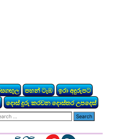
රසගඟුල
පහන් ටැඹ
ඉරා අදුරුපට
දොස් දුරු කරවන දොස්තර උපදෙස්
arch
: