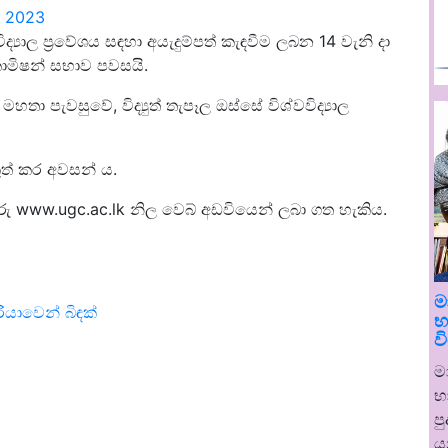
, 2023
යාල ප්‍රවේශය සඳහා අයැදුම්පත් කැඳවීම ලබන 14 වැනි දා
කොමිෂන් සභාව පවසයි.
හතා පැවසුවේ, විද්‍යුත් තැපෑල ඔස්සේ විශ්වවිද්‍යාල
කුත් කර අවසන් ය.
රු www.ugc.ac.lk නිල වෙබ් අඩවියෙන් ලබා ගත හැකිය.
ම
ියාවෙන් බිඳක්
භ
ව
ම
භ
ප
ය