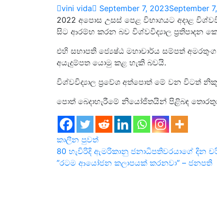
vini vida
September 7, 2023
September 7
2022 අපොස උසස් පෙළ විභාගයට අදාළ විශ්වවිද්‍
සිට ආරම්භ කරන බව විශ්වවිද්‍යාල ප්‍රතිපාදන 
එහි සභාපති ජ්‍යෙෂ්ඨ මහාචාර්ය සම්පත් අමරතුංග ම
අයැදුම්පත යොමු කළ හැකි බවයි.
විශ්වවිද්‍යාල ප්‍රවේශ අත්පොත් මේ වන විටත් නි
පොත් බෙදාහැරීමේ නියෝජිතයින් පිළිබඳ තොරතු
කාලීන පුවත්
Post
80 හැවිරිදි ඇමරිකානු ජනාධිපතිවරයාගේ දින චර
”රටම ආයෝජන කලාපයක් කරනවා” – ජනපති
navigation