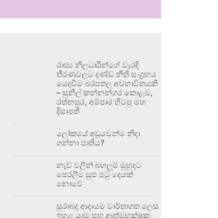
රාජ්‍ය නිලධාරීන්ගේ වැරදි
තීරණවලට දණ්ඩ නීති සංග්‍රහය
යෙදවීම බරපතල අවභාවිතයකි
– සුනිල් කන්නන්ගර කොළඹ,
රත්නපුර, අම්පාර හිටපු මහ
දිසාපති
ලෝකයේ අඩුවෙන්ම නිදා
ගන්නා ජාතිය?
නැව් වලින් බහලුම් මුහුදට
පෙරලීම සුළු පටු දෙයක්
නොවේ
සුරාබදු ආදායම වාර්තාගත ලෙස
ඉහළ යාම සහ ආත්මභක්ෂක