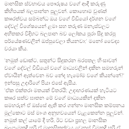
මානසික ස්වභාවය පෞරුෂය වගේ ආදී කරුණු
කිහිපයක් බලපාන්න පුලුවන්. කොහොම වුණත්
කෲරත්වය සම්බන්ධ ඔය වගේ වීඩියෝ දර්ශන වගේ
දේවල් විශේෂයෙන් ළමා සහ තරුණ මනැස්වලට
අහිතකර විදිහට බලපාන බව ලෝකය පුරා සිදු කරපු
පර්යේෂණවලින් ඔප්පුවෙලා තියනවා;‘ මනෝ වෛද්‍ය
වරයා කීය.
‘නමුත් ඩොක්ට, සතුන්ට සිදුකරන බරපතල හිංසාවන්
වගේ දේවල් වීඩියෝ වගේ මාධ්‍යවලින් දකින සමහරුන්
ඒවායින් ඈත්වෙන බව නේද හැමෝම වගේ කියන්නේ?‘
ඉන්පසු උදාරිගේ පියා එසේ ඇසීය.
‘ඒක එක්තරා මතයක් විතරයි; උදාහරණයක් හැටියට
කෲර සත්ව ඝාතන මේ වගේ මාධ්‍යයකින් දකින
සමහරුන් ඒ ඔස්සේ ඇති කර ගන්නා මානසික කම්පනය
මුල්කොට මස් මාංශ අනුභවයෙන් වැළකෙන්න පුලුවන්.
නමුත් කල් යාමේ දී හරි, ඊට වඩා ප්‍රභල මානසික
බලපෑමකදී හරි ඒ මානසිකත්වය වෙනස් වීමකදී හරි ඒ