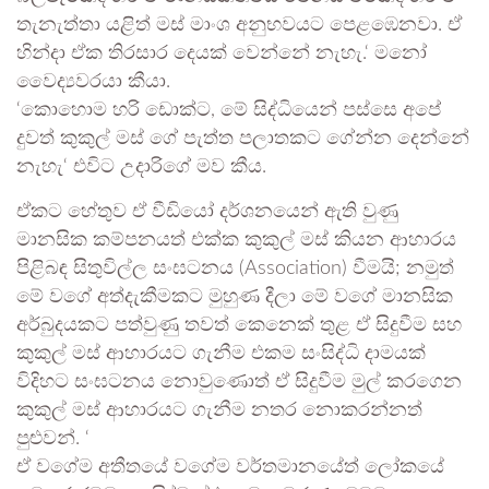
තැනැත්තා යළිත් මස් මාංශ අනුභවයට පෙළඹෙනවා. ඒ
හින්දා ඒක තිරසාර දෙයක් වෙන්නේ නැහැ.‘ මනෝ
වෛද්‍යවරයා කීයා.
‘කොහොම හරි ඩොක්ට, මේ සිද්ධියෙන් පස්සෙ අපේ
දුවත් කුකුල් මස් ගේ පැත්ත පලාතකට ගේන්න දෙන්නේ
නැහැ‘ එවිට උදාරිගේ මව කීය.
ඒකට හේතුව ඒ වීඩියෝ දර්ශනයෙන් ඇති වුණු
මානසික කම්පනයත් එක්ක කුකුල් මස් කියන ආහාරය
පිළිබඳ සිතුවිල්ල සංඝටනය (Association) වීමයි; නමුත්
මේ වගේ අත්දැකීමකට මුහුණ දීලා මේ වගේ මානසික
අර්බුදයකට පත්වුණු තවත් කෙනෙක් තුළ ඒ සිදුවීම සහ
කුකුල් මස් ආහාරයට ගැනීම එකම සංසිද්ධි දාමයක්
විදිහට සංඝටනය නොවුණොත් ඒ සිදුවීම මුල් කරගෙන
කුකුල් මස් ආහාරයට ගැනීම නතර නොකරන්නත්
පුළුවන්. ‘
ඒ වගේම අතීතයේ වගේම වර්තමානයේත් ලෝකයේ