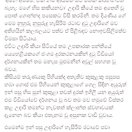
‘අනේ අම්මේ; ඒක නම් ආයිමත් මට මතක් කරන්නවත්
බැහැ; මගේ හිස කකියනවා‘ උදාරි කීයේ තම අතෙහි වූ
‍පොත් ගොන්නද පසෙකට වීසි කරමිනි. තම දියණිය ගේ
මෙම නුහුරු නුපුරුදු හැසිරීම් රටාව දුටු උදාරිගේ මව
අතිශයින් කලබලයට පත්ව ඒ පිළිබඳව නොඉවසිලිමත්ව
විමසා සිටියාය.
එවිට උදාරි කියා සිටියේ තම උපකාරක පන්තියේ
යෙහෙළියකගේ ජංගම දුරකථනයකින් දුටු වීඩියෝ
දර්ශනයකින් තම මනැස මුළුමනින් අවුල් සහගත වූ
බවය.
කිසියම් තරුණයකු පිහියක්ද අතැතිව කුකුළකු පසුපස
හඹා ගොස් එම පිහියෙන් කුකුළාගේ ගෙල සිඳින අයුරුත්
ඉන් පසු හිස සුන් කුකුළා තවත් දුරක් ඉගිලී යන අයුරුත්
එම වීඩියෝවේ දර්ශනය වූ බව තම මව හමුවේ විස්තර
කළ උදාරි තමන්ට නැවතත් ක්ලාන්ත ස්වභාවයක්
දැනෙන බව කියා එතැනම වූ අසුනක වාඩි වූවාය.
එමෙන්ම ඉන් පසු උදාරිගේ හැසිරීම් රටාවේ පවා