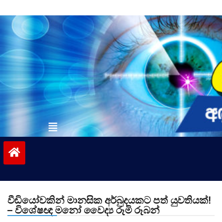
Skip
to
content
vinivida.lk
වීඩියෝවකින් මානසික අර්බුදයකට පත් යුවතියක්!
– විශේෂඥ මනෝ වෛද්‍ය රූමි රූබන්