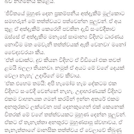
බව නිගමනය කළේය.
‘ජීවිතයේ මුහුණ දෙන ප්‍රකම්පනීය අත්දැකීම් මුල්කොට
සමහරුන් මේ තත්ත්වයට පත්වෙන්න පුලුවන්. ඒ අය
තුළ ඒ අත්දැකීම් කෙරෙහි පවතින දැඩි සංවේදීතාව
ඔස්සේ ඒ අත්දැකීම මනැසේ සාමාන්‍ය විදිහට ධාරණය
නොවීම මත මෙවැනි තත්ත්වයක් ඇති වෙනවා‘ මනෝ
වෛද්‍යවරයා කීය.
‘ඒත් ඩොක්ට, දුව කියන විදිහට ඒ වීඩියෝ එක තවත්
ළමයි බලලා තියනවා. නමුත් ඒ අයට මේ වගේ දෙයක්
වෙලා නැහැ‘ උදාරිගේ මව කීවාය.
‘ඒක එහෙම තමයි; අපි හැමෝම හැම දේකටම එක
විදිහට සංවේදී වෙන්නේ නැහැ. උදාහරණයක් විදිහට
එකම වාහනයක ගමන් කරමින් ඉන්න අතරේ එකම
අනතුරකට ලක්වෙන පස් දෙනකුගෙන් එක් කෙනෙක්
විතරක් මේ වගේ තත්ත්වයකට මුහුණ දෙන්න පුලුවන්.
ඒකට ඒ තැනැත්තා අනතුරට මුහුණපාපු ස්වභාවය, ඒ
තැනැත්තාගේ මානසික තත්ත්වය ඒ වෙලාවේ තිබුණු