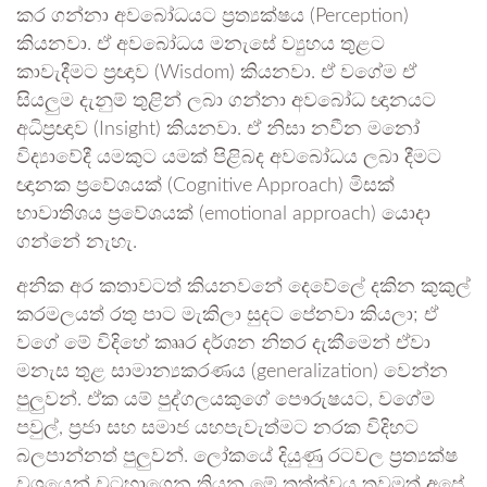
කර ගන්නා අවබෝධයට ප්‍රත්‍යක්ෂය (Perception)
කියනවා. ඒ අවබෝධය මනැසේ ව්‍යුහය තුළට
කාවැදීමට ප්‍රඥාව (Wisdom) කියනවා. ඒ වගේම ඒ
සියලුම දැනුම් තුළින් ලබා ගන්නා අවබෝධ ඥානයට
අධිප්‍රඥාව (Insight) කියනවා. ඒ නිසා නවීන මනෝ
විද්‍යාවේදී යමකුට යමක් පිළිබද අවබෝධය ලබා දීමට
ඥානක ප්‍රවේශයක් (Cognitive Approach) මිසක්
භාවාතිශය ප්‍රවේශයක් (emotional approach) යොදා
ගන්නේ නැහැ.
අනික අර කතාවටත් කියනවනේ දෙවේ‍ලේ දකින කුකුල්
කරමලයත් රතු පාට මැකිලා සුදට පේනවා කියලා; ඒ
වගේ මේ විදිහේ කෲර දර්ශන නිතර දැකීමෙන් ඒවා
මනැස තුළ සාමාන්‍යකරණය (generalization) වෙන්න
පුලුවන්. ඒක යම් පුද්ගලයකුගේ පෞරුෂයට, වගේම
පවුල්, ප්‍රජා සහ සමාජ යහපැවැත්මට නරක විදිහට
බලපාන්නත් පුලුවන්. ලෝකයේ දියුණු රටවල ප්‍රත්‍යක්ෂ
වශයෙන් වටහාගෙන තියන මේ තත්ත්වය තවමත් අපේ