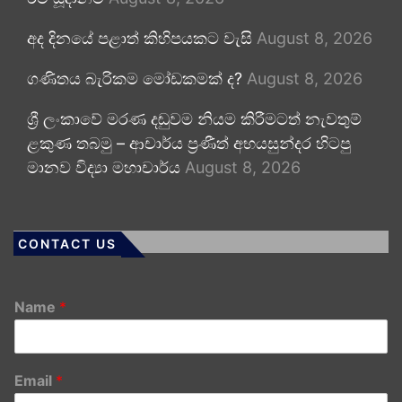
අද දිනයේ පළාත් කිහිපයකට වැසි
August 8, 2026
ගණිතය බැරිකම මෝඩකමක් ද?
August 8, 2026
ශ්‍රී ලංකාවේ මරණ දඬුවම නියම කිරීමටත් නැවතුම්
ළකුණ තබමු – ආචාර්ය ප්‍රණීත් අභයසුන්දර හිටපු
මානව විද්‍යා මහාචාර්ය
August 8, 2026
CONTACT US
Name
*
Email
*