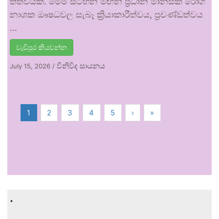
තත්වයකි. මෙම සටහන මඟින් ප්‍රධාන මානසික රෝග
නාශක ඖෂධවල සැබෑ ක්‍රියාකාරීත්වය, ප්‍රචණ්ඩත්වය
…
වැඩිපුර කියවන්න
විනිවිද සායනය
July 15, 2026
/
1
2
3
4
5
›
»
.