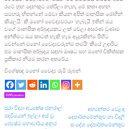
රටේ හුඟ දෙනකුට තේරිලා නැහැ මේ කතා අහන
සමහරු හිතන්නේ මේවා කියන අපිත් මානසික රෝගීන්
කියලයි.‘ කී මනෝ වෛද්‍යවරයා ‘හැබැයි ඉතින් ඔය
වගේ මානසික අර්බුදයකට ලක් වෙලා අසරණ වුණාම
අන්තිමට ඔය කාටත් හැකි හැම අයුරකින්ම පිහිට
වෙන්නේ මනෝ වෛද්‍යවරුන්ම තමයි‘ කීයේ උදාරිට
එම මානසික අර්බුදය සඳහා ඖෂධ සහ මනෝ චිකිත්සක
ප්‍රතිකාර නියම කරන අතරේය.
විශේෂඥ මනෝ වෛද්‍ය රූමි රූබන්
විනිවිද සායනය
පුරා විද්‍යා අධ්‍යක්ෂ ජනරාල්
අභ්‍යන්තර වෙළඳ
පදවියෙන් ඉල්ලා අස් වූ
දෙපාර්තමේන්තුව හා විදුලි
ජ්‍යෙෂ්ඨ මහාචාර්ය අනුර
සංදේශ දෙපාර්තමේන්තුව