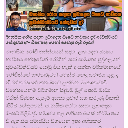
මානසික රෝග සඳහා ලබාදෙන ඖෂධ භාවිතය ප්‍රචණ්ඩත්වයට
හේතුවක් ද?- විශේෂඥ මනෝ වෛද්‍ය රූමි රූබන්
මානසික රෝගී තත්ත්වයන් සඳහා ලබාදෙන ඖෂධ
භාවිතය හේතුවෙන් රෝගීන් හෝ සාමාන්‍ය පුද්ගලයන්
ප්‍රචණ්ඩත්වයට යොමු විය හැකි ද යන්න වර්තමානයේ
රෝගීන්ගේ භාරකරුවන් මෙන්ම පොදු සමාජය තුළ ද
නිරන්තරයෙන් කතාබහට ලක්වන මාතෘකාවකි.
විශේෂයෙන්ම වර්තමාන සිදුවීම් මුල් කොට මාධ්‍ය
මඟින් සිදුවන ඇතැම් අසත්‍ය ප්‍රචාර සහ කරුණු විකෘති
කිරීම් හේතුවෙන්, මානසික රෝග සඳහා ලබාදෙන
ඖෂධ පිළිබඳව සමාජය තුළ අනියත බියක් නිර්මාණය
වී ඇත.එය සමාජයීය වශයෙන් ඉතා අහිතකර