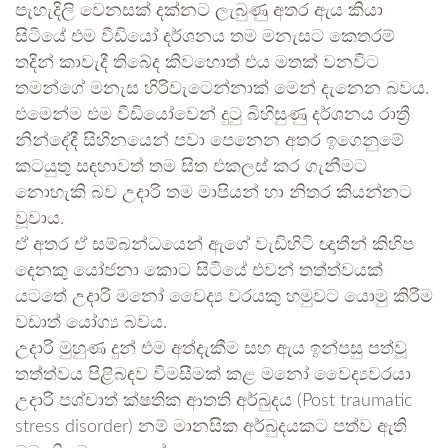
පැහැදිලි වෙනසක් දක්නට ලැබුණු අතර ඇය කියා
සිටියේ එම වීඩියෝ දර්ශනය තම මනැසට කෙතරම්
තදින් කාවැදී තිබේද කිවහොත් එය මතක් වනවිට
තමන්ගේ මනැස හිරිවැටෙන්නාක් මෙන් දැනෙන බවය.
එමෙන්ම එම වීඩියෝවෙන් දුටු බිහිසුණු දර්ශනය රාත්‍රී
නින්දේදී සිහිනයෙන් පවා පෙනෙන අතර ඉගෙනුමේ
කටයුතු සඳහාවත් තම සිත එකලස් කර ගැනීමට
නොහැකි බව උදාරි තම මාපියන් හා නිතර කියන්නට
වූවාය.
ඒ අතර ඒ සම්බන්ධයෙන් ඇගේ වැඩිහිටි ඥාතීන් කිහිප
දෙනකු යෝජනා කොට සිටියේ එවන් තත්ත්වයක්
යටතේ උදාරි මනෝ වෛද්‍ය වරයකු හමුවට යොමු කිරීම
වඩාත් යෝග්‍ය බවය.
උදාරි මුහුණ දුන් එම අත්දැකීම සහ ඇය ඉන්පසු පත්වූ
තත්ත්වය පිළිබඳව විමසීමක් කළ මනෝ වෛද්‍යවරයා
උදාරි පශ්චාත් ක්ෂතික ආතති අර්බුදය (Post traumatic
stress disorder) නම් මානසික අර්බුදයකට පත්ව ඇති