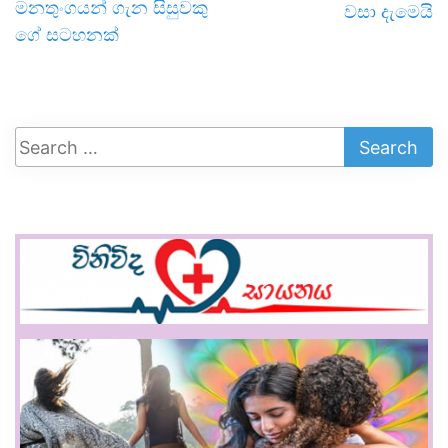
මනතුංගයන් ගැන සිසුවකු
වසා දැමෙයි
ගේ සටහනක්