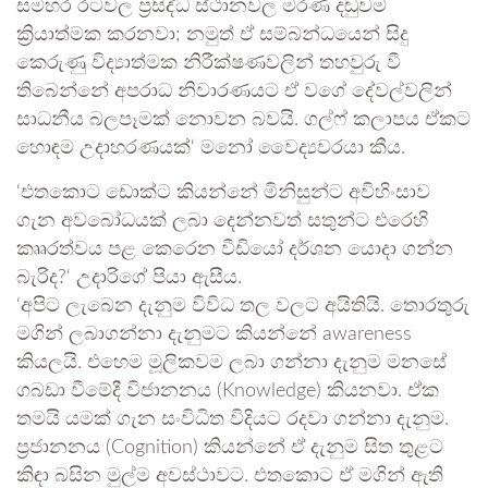
සමහර රටවල ප්‍රසිද්ධ ස්ථානවල මරණ දඬුවම
ක්‍රියාත්මක කරනවා; නමුත් ඒ සම්බන්ධයෙන් සිදු
කෙරුණු විද්‍යාත්මක නිරීක්ෂණවලින් තහවුරු වී
තිබෙන්නේ අපරාධ නිවාරණයට ඒ වගේ දේවල්වලින්
සාධනීය බලපෑමක් නොවන බවයි. ගල්ෆ් කලාපය ඒකට
හොඳම උදාහරණයක්‘ මනෝ වෛද්‍යවරයා කීය.
‘එතකොට ඩොක්ට කියන්නේ මිනිසුන්ට අවිහිංසාව
ගැන අවබෝධයක් ලබා දෙන්නවත් සතුන්ට එරෙහි
කෲරත්වය පළ කෙරෙන වීඩියෝ දර්ශන යොදා ගන්න
බැරිද?‘ උදාරිගේ පියා ඇසීය.
‘අපිට ලැබෙන දැනුම විවිධ තල වලට අයිතියි. තොරතුරු
මගින් ලබාගන්නා දැනුමට කියන්නේ awareness
කියලයි. එහෙම මූලිකවම ලබා ගන්නා දැනුම මනසේ
ගබඩා වීමේදී විජානනය (Knowledge) කියනවා. ඒක
තමයි යමක් ගැන සංවිධිත විදියට රදවා ගන්නා දැනුම.
ප්‍රජානනය (Cognition) කියන්නේ ඒ දැනුම සිත තුළට
කිඳා බසින මුල්ම අවස්ථාවට. එතකොට ඒ මගින් ඇති