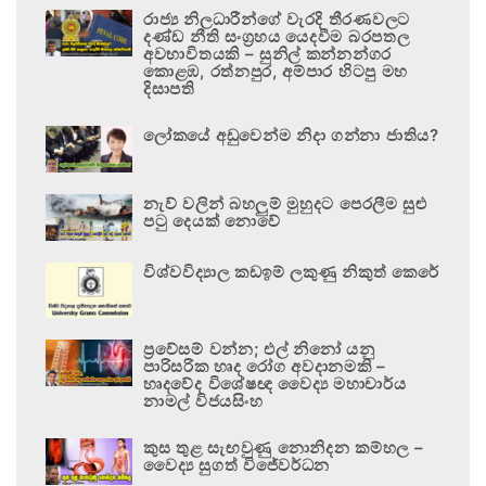
රාජ්‍ය නිලධාරීන්ගේ වැරදි තීරණවලට
දණ්ඩ නීති සංග්‍රහය යෙදවීම බරපතල
අවභාවිතයකි – සුනිල් කන්නන්ගර
කොළඹ, රත්නපුර, අම්පාර හිටපු මහ
දිසාපති
ලෝකයේ අඩුවෙන්ම නිදා ගන්නා ජාතිය?
නැව් වලින් බහලුම් මුහුදට පෙරලීම සුළු
පටු දෙයක් නොවේ
විශ්වවිද්‍යාල කඩඉම් ලකුණු නිකුත් කෙරේ
ප්‍රවේසම් වන්න; එල් නිනෝ යනු
පාරිසරික හෘද රෝග අවදානමකි –
හෘදවේද විශේෂඥ වෛද්‍ය මහාචාර්ය
නාමල් විජයසිංහ
කුස තුළ සැඟවුණු නොනිදන කම්හල –
වෛද්‍ය සුගත් විජේවර්ධන