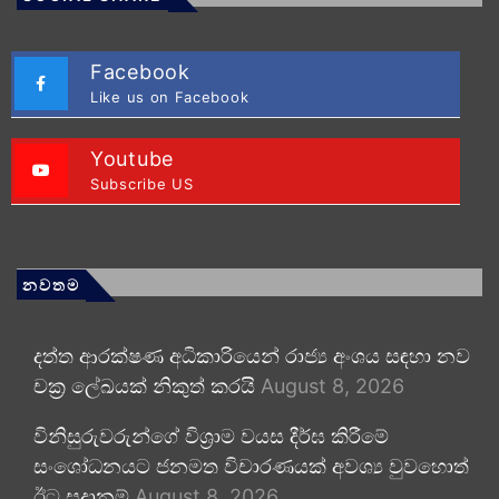
Facebook
Like us on Facebook
Youtube
Subscribe US
නවතම
දත්ත ආරක්ෂණ අධිකාරියෙන් රාජ්‍ය අංශය සඳහා නව
චක්‍ර ලේඛයක් නිකුත් කරයි
August 8, 2026
විනිසුරුවරුන්ගේ විශ්‍රාම වයස දීර්ඝ කිරීමේ
සංශෝධනයට ජනමත විචාරණයක් අවශ්‍ය වුවහොත්
ඊට සූදානම්
August 8, 2026