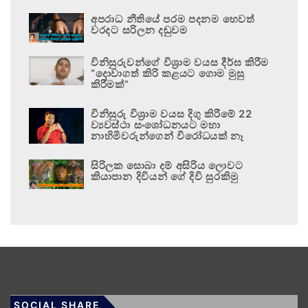
අපරාධ නීතියේ පරම පදනම හෙවත්
වරදට සරිලන දඬුවම
විනිසුරුවන්ගේ විශ්‍රාම වයස දීර්ඝ කිරීම
“දොවාගත් කිරි කළයට ගොම මුසු
කිරීමක්”
විනිසුරු විශ්‍රාම වයස දිගු කිරීමේ 22
ව්‍යවස්ථා සංශෝධනයට මහා
නාහිමිවරුන්ගෙන් විරෝධයක් නෑ
සිරිලක සොබා දම් අසිරිය ලොවට
කියාපාන දිවියන් ගේ දිවි සුරකිමු
SOCIAL SHARE