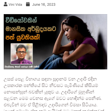
June 16, 2023
Vini Vida
උසස් පෙළ විභාගය සඳහා සූදානම් වන උදාරි එදින
උපකාරක පන්තියේ සිට නිවසට පැමිණියේ කිසියම්
නොසන්සුන් බවකින් යුතුව ය. උදාරිගේ මුහුණින්
පළවන මෙම වෙනස ඇගේ මවට හොඳින්ම පෙනිණ.
එබැවින් මව ඒ පිළිබඳව උදාරිගෙන් විමසා සිටියාය.