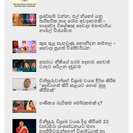
ප්‍රවේසම් වන්න; එල් නිනෝ යනු
පාරිසරික හෘද රෝග අවදානමකි –
හෘදවේද විශේෂඥ වෛද්‍ය මහාචාර්ය
නාමල් විජයසිංහ
කුස තුළ සැඟවුණු නොනිදන කම්හල –
වෛද්‍ය සුගත් විජේවර්ධන
අපරාධ නීතියේ පරම පදනම හෙවත්
වරදට සරිලන දඬුවම
විනිසුරුවන්ගේ විශ්‍රාම වයස දීර්ඝ කිරීම
“දොවාගත් කිරි කළයට ගොම මුසු
කිරීමක්”
ගණිතය බැරිකම මෝඩකමක් ද?
විනිසුරු විශ්‍රාම වයස දිගු කිරීමේ 22
ව්‍යවස්ථා සංශෝධනයට මහා
නාහිමිවරුන්ගෙන් විරෝධයක් නෑ