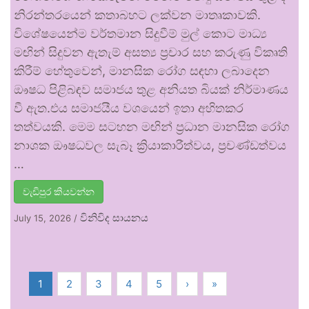
නිරන්තරයෙන් කතාබහට ලක්වන මාතෘකාවකි.
විශේෂයෙන්ම වර්තමාන සිදුවීම් මුල් කොට මාධ්‍ය
මඟින් සිදුවන ඇතැම් අසත්‍ය ප්‍රචාර සහ කරුණු විකෘති
කිරීම් හේතුවෙන්, මානසික රෝග සඳහා ලබාදෙන
ඖෂධ පිළිබඳව සමාජය තුළ අනියත බියක් නිර්මාණය
වී ඇත.එය සමාජයීය වශයෙන් ඉතා අහිතකර
තත්වයකි. මෙම සටහන මඟින් ප්‍රධාන මානසික රෝග
නාශක ඖෂධවල සැබෑ ක්‍රියාකාරීත්වය, ප්‍රචණ්ඩත්වය
…
වැඩිපුර කියවන්න
විනිවිද සායනය
July 15, 2026
/
1
2
3
4
5
›
»