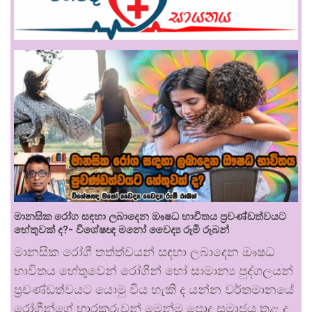
මානසික රෝග සඳහා ලබාදෙන ඖෂධ භාවිතය ප්‍රචණ්ඩත්වයට
හේතුවක් ද?- විශේෂඥ මනෝ වෛද්‍ය රූමි රූබන්
මානසික රෝගී තත්ත්වයන් සඳහා ලබාදෙන ඖෂධ
භාවිතය හේතුවෙන් රෝගීන් හෝ සාමාන්‍ය පුද්ගලයන්
ප්‍රචණ්ඩත්වයට යොමු විය හැකි ද යන්න වර්තමානයේ
රෝගීන්ගේ භාරකරුවන් මෙන්ම පොදු සමාජය තුළ ද