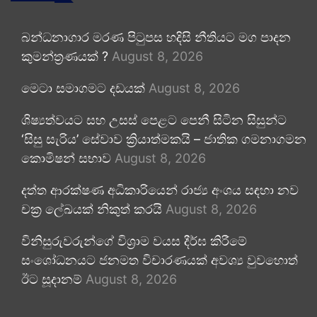
බන්ධනාගාර මරණ පිටුපස හදිසි නීතියට මග පාදන
කුමන්ත්‍රණයක් ?
August 8, 2026
මෙටා සමාගමට දඩයක්
August 8, 2026
ශිෂ්‍යත්වයට සහ උසස් පෙළට පෙනී සිටින සිසුන්ට
‘සිසු සැරිය’ සේවාව ක්‍රියාත්මකයි – ජාතික ගමනාගමන
කොමිෂන් සභාව
August 8, 2026
දත්ත ආරක්ෂණ අධිකාරියෙන් රාජ්‍ය අංශය සඳහා නව
චක්‍ර ලේඛයක් නිකුත් කරයි
August 8, 2026
විනිසුරුවරුන්ගේ විශ්‍රාම වයස දීර්ඝ කිරීමේ
සංශෝධනයට ජනමත විචාරණයක් අවශ්‍ය වුවහොත්
ඊට සූදානම්
August 8, 2026