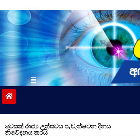
Skip
to
content
vinivida.lk
වෙසක් රාජ්‍ය උත්සවය පැවැත්වෙන දිනය
නිවේදනය කරයි