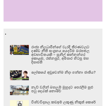
.
රාජ්‍ය නිලධාරීන්ගේ වැරදි තීරණවලට
දණ්ඩ නීති සංග්‍රහය යෙදවීම බරපතල
අවභාවිතයකි – සුනිල් කන්නන්ගර
කොළඹ, රත්නපුර, අම්පාර හිටපු මහ
දිසාපති
ලෝකයේ අඩුවෙන්ම නිදා ගන්නා ජාතිය?
නැව් වලින් බහලුම් මුහුදට පෙරලීම සුළු
පටු දෙයක් නොවේ
විශ්වවිද්‍යාල කඩඉම් ලකුණු නිකුත් කෙරේ