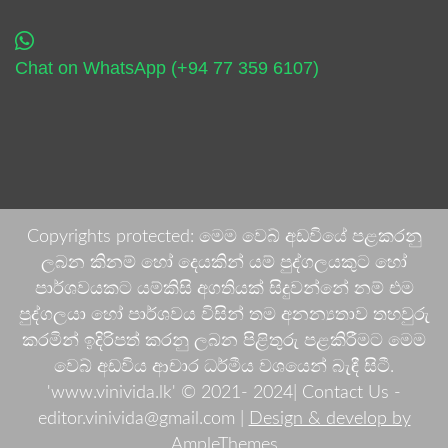
Chat on WhatsApp (+94 77 359 6107)
Copyrights protected: මෙම වෙබ් අඩවියේ පළකරනු
ලබන කිනම් හෝ දෙයකින් යම් පුද්ගලයකුට හෝ
පාර්ශවයකට යම්කිසි අගතියක් සිදුවන්නේ නම් එම
පුද්ගලයා හෝ පාර්ශවය විසින් තම අනන්‍යතාව තහවුරු
කරමින් ඉදිරිපත් කරනු ලබන පිළිතුරු පළකිරීමට මෙම
වෙබ් අඩවිය ආචාර ධර්මීය වශයෙන් බැඳී සිටී.
'www.vinivida.lk' © 2021- 2024| Contact Us -
editor.vinivida@gmail.com |
Design & develop by
AmpleThemes