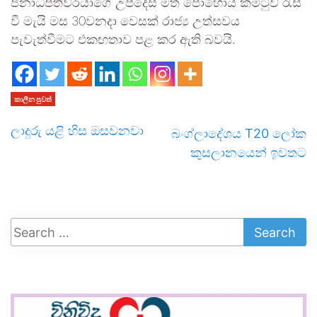
ජනාධිපතිවරයාගේ උපදෙස් මත පොහොය කමිටුව රැස්
වී මැයි මස 30වනදා වෙසක් රාජ්‍ය උත්සවය
පැවැත්වීමට එකඟතාව පළ කර ඇති බවයි.
කාලීන පුවත්
ලාදුරු යළි හිස ඔසවනවා
බංග්ලාදේශය T20 ලෝක
කුසලානයෙන් ඉවතට