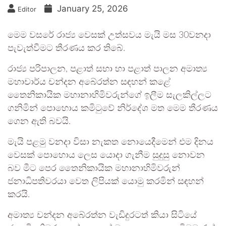
January 25, 2026
Editor
මෙම වසරේ රාජ්‍ය වෙසක් උත්සවය මැයි මස 30වනදා
පැවැත්වීමට තීරණය කර තිබේ.
රාජ්‍ය පරිපාලන, පළාත් සභා හා පළාත් පාලන අමාත්‍ය
මහාචාර්ය චන්දන අබේරත්න සඳහන් කළේ
තෛනිකායික මහානාහිමිවරුන්ගේ ඉලීම සැලකිල්ලට
ගනිමින් පොහොය කමිටුවේ නිර්දේශ මත මෙම තීරණය
ගෙන ඇති බවයි.
මැයි පළමු වනදා විසා නැකත නොයෙදීමෙන් එම දිනය
වෙසක් පොහොය ලෙස යොදා ගැනීම සුදුසු නොවන
බව මීට පෙර තෛනිකායික මහානාහිමිවරුන්
ජනාධිපතිවරයා වෙත ලිපියක් යොමු කරමින් සඳහන්
කරයි.
අමාත්‍ය චන්දන අබේරත්න වැඩිදුරටත් කියා සිටියේ